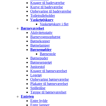
Knager til badeværelse
Kurve til badeværelse
Opbevaring til badeværelse
Toiletrulleholder
Vasketøjskurv
Vasketøjskurv i flet
Børneværelset
Aktivitetsstativ
Barnevognsophæng
Børnekopper
Børnelamper
Børnemøbler
Børnestole
Børnepuder
Børnesengetøj
Juniorstol
Knager til børneværelset
Legetøj
Opbevaring børneværelse
Plakater til børneværelset
Spilledåse
Tæppe til børneværelset
Entréen
Entre hylde
Entre lamper