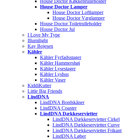
House Doctor Køkkenrulleholder
House Doctor Lamper
House Doctor Loftlamper
House Doctor Væglamper
House Doctor Toiletrulleholder
House Doctor Jul
I Love My Type
Illumilight
Kay Bojesen
Kähler
Kähler Fyrfadsstager
Kähler Hammershøi
Kähler Lysestager
Kähler Lyshus
Kähler Vaser
KiddiKutter
Little Big Friends
LïndDNA
LindDNA Bordskåner
LindDNA Coaster
LindDNA Dækkeservietter
LindDNA Dækkeservietter Cirkel
LindDNA Dækkeservietter Curve
LindDNA Dækkeservietter Frikant
LindDNA Løber