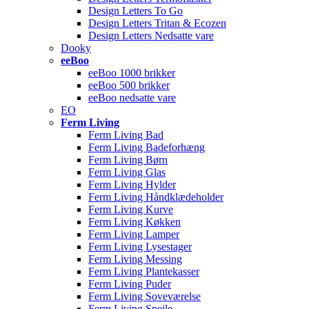
Design Letters To Go
Design Letters Tritan & Ecozen
Design Letters Nedsatte vare
Dooky
eeBoo
eeBoo 1000 brikker
eeBoo 500 brikker
eeBoo nedsatte vare
EO
Ferm Living
Ferm Living Bad
Ferm Living Badeforhæng
Ferm Living Børn
Ferm Living Glas
Ferm Living Hylder
Ferm Living Håndklædeholder
Ferm Living Kurve
Ferm Living Køkken
Ferm Living Lamper
Ferm Living Lysestager
Ferm Living Messing
Ferm Living Plantekasser
Ferm Living Puder
Ferm Living Soveværelse
Ferm Living Spejle