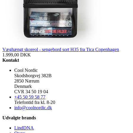
Væghængt skoreol - sengebord sort H35 fra Tica Copenhagen
1.999,00
DKK
Kontakt
Cool Nordic
Skodsborgvej 382B
2850 Nærum
Denmark
CVR 34 50 19 04
+45 50 59 58 77
Telefontid fra kl. 8-20
info@coolnordic.dk
Udvalgte brands
LindDNA