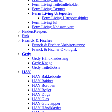
Ferm Living Toiletrulleholder
Ferm Living Tæpper
Ferm Living Urtepotter
Ferm Living Urtepotteskjuler
Ferm Living Jul
Ferm Living Nedsatte vare
FindersKeepers
Fink
Franck & Fischer
Franck & Fischer Aktivitetstæppe
Franck & Fischer Økologisk
Gedy
Gedy Håndklædestang
Gedy Knage
Gedy Toiletbørste
HAY
HAY Bakkeborde
HAY Bakker
HAY Bordben
HAY Bøjler
HAY Dogs
HAY Glas
HAY Gulvtæpper
HAY Håndklæder