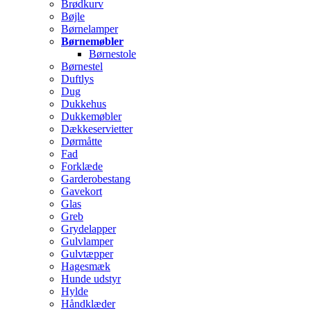
Brødkurv
Bøjle
Børnelamper
Børnemøbler
Børnestole
Børnestel
Duftlys
Dug
Dukkehus
Dukkemøbler
Dækkeservietter
Dørmåtte
Fad
Forklæde
Garderobestang
Gavekort
Glas
Greb
Grydelapper
Gulvlamper
Gulvtæpper
Hagesmæk
Hunde udstyr
Hylde
Håndklæder