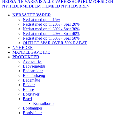
NEDSATTE VARE
VIS ALLE VARER
SHOP i RUM
FORSIDEN
NYHEDER
MEDLEM
TILMELD NYHEDSBREV
NEDSATTE VARER
Nedsat med op til 15%
Nedsat med op til 20% - Spar 20%
Nedsat med op til 30% - Spar 30%
Nedsat med op til 40% - Spar 40%
Nedsat med op til 50% - Spar 50%
OUTLET SPAR OVER 50% RABAT
NYHEDER
MANDELGAVE IDE
PRODUKTER
Accessories
Babysengetøj
Badeartikler
Badeforhæng
Bademåtte
Bakker
Bamse
Bogstaver
Bord
Konsolborde
Bordlamper
Bordskåner