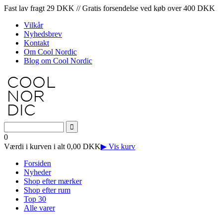
Fast lav fragt 29 DKK // Gratis forsendelse ved køb over 400 DKK
Vilkår
Nyhedsbrev
Kontakt
Om Cool Nordic
Blog om Cool Nordic
0
Værdi i kurven i alt 0,00 DKK
▶ Vis kurv
Forsiden
Nyheder
Shop efter mærker
Shop efter rum
Top 30
Alle varer