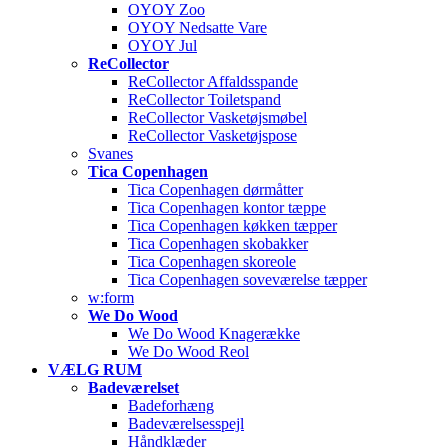
OYOY Zoo
OYOY Nedsatte Vare
OYOY Jul
ReCollector
ReCollector Affaldsspande
ReCollector Toiletspand
ReCollector Vasketøjsmøbel
ReCollector Vasketøjspose
Svanes
Tica Copenhagen
Tica Copenhagen dørmåtter
Tica Copenhagen kontor tæppe
Tica Copenhagen køkken tæpper
Tica Copenhagen skobakker
Tica Copenhagen skoreole
Tica Copenhagen soveværelse tæpper
w:form
We Do Wood
We Do Wood Knagerække
We Do Wood Reol
VÆLG RUM
Badeværelset
Badeforhæng
Badeværelsesspejl
Håndklæder