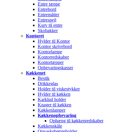
Entre tæppe
Entrebord
Entremåtter
Entrespejl
Kurv til entre
Skobakker
Kontoret
Hylder til Kontor
Kontor skrivebord
Kontorlampe
Kontorredskaber
Kontortæpper
Opbevaringskasser
Køkkenet
Bestik
Drikkeglas
Holder til viskestykker
Hylder til køkken
Karklud holder
Knager til køkken
Køkkenlamper
Køkkenopbevaring
Ophæng til køkkenredskaber
Køkkenskåle
Opvaskebørsteholder