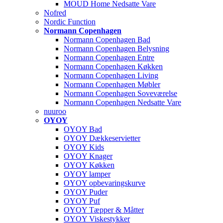
MOUD Home Nedsatte Vare
Nofred
Nordic Function
Normann Copenhagen
Normann Copenhagen Bad
Normann Copenhagen Belysning
Normann Copenhagen Entre
Normann Copenhagen Køkken
Normann Copenhagen Living
Normann Copenhagen Møbler
Normann Copenhagen Soveværelse
Normann Copenhagen Nedsatte Vare
nuuroo
OYOY
OYOY Bad
OYOY Dækkeservietter
OYOY Kids
OYOY Knager
OYOY Køkken
OYOY lamper
OYOY opbevaringskurve
OYOY Puder
OYOY Puf
OYOY Tæpper & Måtter
OYOY Viskestykker