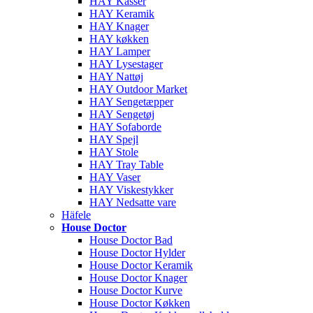
HAY Kasser
HAY Keramik
HAY Knager
HAY køkken
HAY Lamper
HAY Lysestager
HAY Nattøj
HAY Outdoor Market
HAY Sengetæpper
HAY Sengetøj
HAY Sofaborde
HAY Spejl
HAY Stole
HAY Tray Table
HAY Vaser
HAY Viskestykker
HAY Nedsatte vare
Häfele
House Doctor
House Doctor Bad
House Doctor Hylder
House Doctor Keramik
House Doctor Knager
House Doctor Kurve
House Doctor Køkken