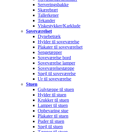
Serveringsbakke
Skærebræt
Tallerkener
Tekander
Viskestykker/Karklude
Soveværelset
Dynebetræk
Hylder til soveværelse
Plakater til soveværelset
Sengetæpper
Soveværelse bord
Soveværelse lamper
Soveværelsestæppe
Spejl til soveværelse
Ur til soveværelse
Stuen
Gulvtæppe til stuen
Hylder til stuen
Krukker til stuen
Lamper til stuen
Opbevaring stue
Plakater til stuen
Puder til stuen
Spejl til stuen
Tæpper til stuen