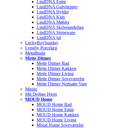
LindDNA Entre
LindDNA Gulvtæpper
LindDNA Hylder
LindDNA Kids
LindDNA Møbler
LindDNA Skriveunderlag
LindDNA Stoneware
LindDNA jul
LuckyBoySunday
Lyngby Porcelæn
Metallbude
Mette Ditmer
Mette Ditmer Bad
Mette Ditmer Køkken
Mette Ditmer Living
Mette Ditmer Soveværelse
Mette Ditmer Nedsatte Vare
Miniio
Mit Dejlige Hjem
MOUD Home
MOUD Home Bad
MOUD Home Entre
MOUD Home Køkken
MOUD Home Living
Moud Home Soveværelse