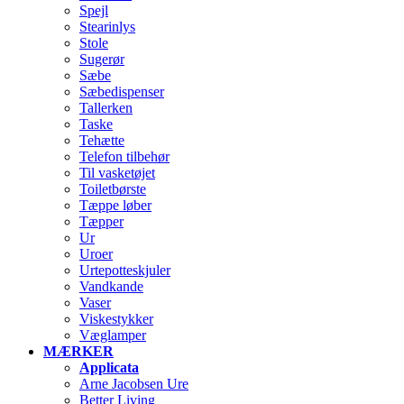
Spejl
Stearinlys
Stole
Sugerør
Sæbe
Sæbedispenser
Tallerken
Taske
Tehætte
Telefon tilbehør
Til vasketøjet
Toiletbørste
Tæppe løber
Tæpper
Ur
Uroer
Urtepotteskjuler
Vandkande
Vaser
Viskestykker
Væglamper
MÆRKER
Applicata
Arne Jacobsen Ure
Better Living