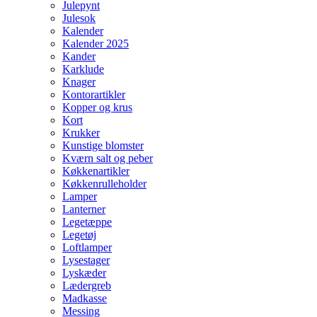
Julepynt
Julesok
Kalender
Kalender 2025
Kander
Karklude
Knager
Kontorartikler
Kopper og krus
Kort
Krukker
Kunstige blomster
Kværn salt og peber
Køkkenartikler
Køkkenrulleholder
Lamper
Lanterner
Legetæppe
Legetøj
Loftlamper
Lysestager
Lyskæder
Lædergreb
Madkasse
Messing