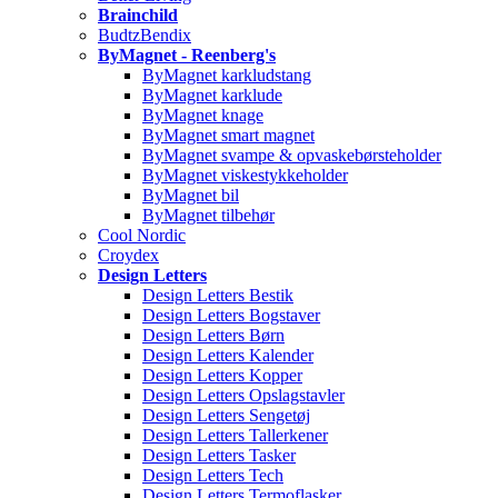
Brainchild
BudtzBendix
ByMagnet - Reenberg's
ByMagnet karkludstang
ByMagnet karklude
ByMagnet knage
ByMagnet smart magnet
ByMagnet svampe & opvaskebørsteholder
ByMagnet viskestykkeholder
ByMagnet bil
ByMagnet tilbehør
Cool Nordic
Croydex
Design Letters
Design Letters Bestik
Design Letters Bogstaver
Design Letters Børn
Design Letters Kalender
Design Letters Kopper
Design Letters Opslagstavler
Design Letters Sengetøj
Design Letters Tallerkener
Design Letters Tasker
Design Letters Tech
Design Letters Termoflasker