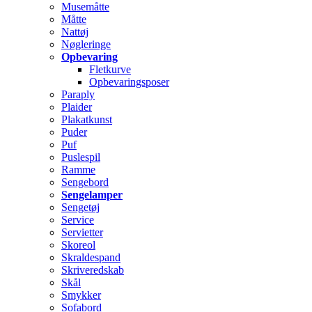
Musemåtte
Måtte
Nattøj
Nøgleringe
Opbevaring
Fletkurve
Opbevaringsposer
Paraply
Plaider
Plakatkunst
Puder
Puf
Puslespil
Ramme
Sengebord
Sengelamper
Sengetøj
Service
Servietter
Skoreol
Skraldespand
Skriveredskab
Skål
Smykker
Sofabord