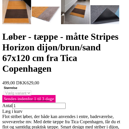
Løber - tæppe - måtte Stripes
Horizon dijon/brun/sand
67x120 cm fra Tica
Copenhagen
499,00
DKK
629,00
Størrelse
Sendes indenfor 1 til 3 dage
Antal
Læg i kurv
Flot stribet løber, der både kan anvendes i entre, badeværelse,
soveværelse mv. Med dette tæppe fra Tica Copenhagen, får du et
flot og samtidig praktisk tæppe. Smart design med striber i dijon,