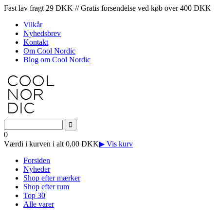
Fast lav fragt 29 DKK // Gratis forsendelse ved køb over 400 DKK
Vilkår
Nyhedsbrev
Kontakt
Om Cool Nordic
Blog om Cool Nordic
0
Værdi i kurven i alt 0,00 DKK
▶ Vis kurv
Forsiden
Nyheder
Shop efter mærker
Shop efter rum
Top 30
Alle varer