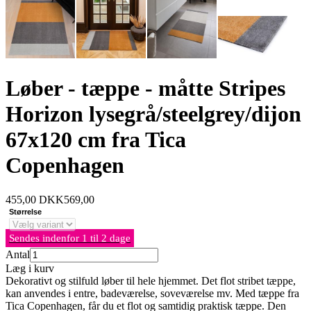
Løber - tæppe - måtte Stripes
Horizon lysegrå/steelgrey/dijon
67x120 cm fra Tica
Copenhagen
455,00
DKK
569,00
Størrelse
Sendes indenfor 1 til 2 dage
Antal
Læg i kurv
Dekorativt og stilfuld løber til hele hjemmet. Det flot stribet tæppe,
kan anvendes i entre, badeværelse, soveværelse mv. Med tæppe fra
Tica Copenhagen, får du et flot og samtidig praktisk tæppe. Den