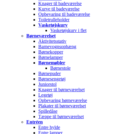
Knager til badeværelse
Kurve til badeværelse
Opbevaring til badeværelse
Toiletrulleholder
Vasketøjskurv
Vasketøjskurv i flet
Børneværelset
Aktivitetsstativ
Barnevognsophæng
Børnekopper
Børnelamper
Børnemøbler
Børnestole
Børnepuder
Børnesengetøj
Juniorstol
Knager til børneværelset
Legetøj
Opbevaring børneværelse
Plakater til børneværelset
Spilledåse
Tæppe til børneværelset
Entréen
Entre hylde
Entre lamper