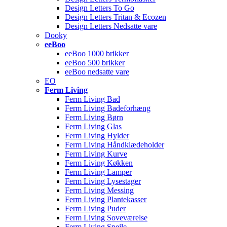
Design Letters To Go
Design Letters Tritan & Ecozen
Design Letters Nedsatte vare
Dooky
eeBoo
eeBoo 1000 brikker
eeBoo 500 brikker
eeBoo nedsatte vare
EO
Ferm Living
Ferm Living Bad
Ferm Living Badeforhæng
Ferm Living Børn
Ferm Living Glas
Ferm Living Hylder
Ferm Living Håndklædeholder
Ferm Living Kurve
Ferm Living Køkken
Ferm Living Lamper
Ferm Living Lysestager
Ferm Living Messing
Ferm Living Plantekasser
Ferm Living Puder
Ferm Living Soveværelse
Ferm Living Spejle