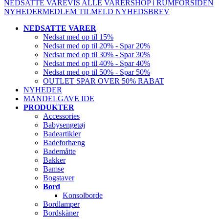
NEDSATTE VARE
VIS ALLE VARER
SHOP i RUM
FORSIDEN
NYHEDER
MEDLEM
TILMELD NYHEDSBREV
NEDSATTE VARER
Nedsat med op til 15%
Nedsat med op til 20% - Spar 20%
Nedsat med op til 30% - Spar 30%
Nedsat med op til 40% - Spar 40%
Nedsat med op til 50% - Spar 50%
OUTLET SPAR OVER 50% RABAT
NYHEDER
MANDELGAVE IDE
PRODUKTER
Accessories
Babysengetøj
Badeartikler
Badeforhæng
Bademåtte
Bakker
Bamse
Bogstaver
Bord
Konsolborde
Bordlamper
Bordskåner