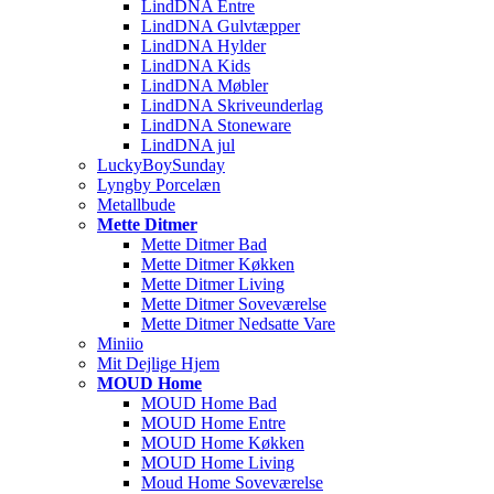
LindDNA Entre
LindDNA Gulvtæpper
LindDNA Hylder
LindDNA Kids
LindDNA Møbler
LindDNA Skriveunderlag
LindDNA Stoneware
LindDNA jul
LuckyBoySunday
Lyngby Porcelæn
Metallbude
Mette Ditmer
Mette Ditmer Bad
Mette Ditmer Køkken
Mette Ditmer Living
Mette Ditmer Soveværelse
Mette Ditmer Nedsatte Vare
Miniio
Mit Dejlige Hjem
MOUD Home
MOUD Home Bad
MOUD Home Entre
MOUD Home Køkken
MOUD Home Living
Moud Home Soveværelse