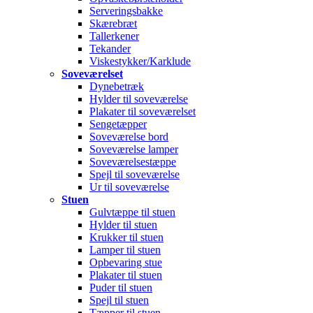
Serveringsbakke
Skærebræt
Tallerkener
Tekander
Viskestykker/Karklude
Soveværelset
Dynebetræk
Hylder til soveværelse
Plakater til soveværelset
Sengetæpper
Soveværelse bord
Soveværelse lamper
Soveværelsestæppe
Spejl til soveværelse
Ur til soveværelse
Stuen
Gulvtæppe til stuen
Hylder til stuen
Krukker til stuen
Lamper til stuen
Opbevaring stue
Plakater til stuen
Puder til stuen
Spejl til stuen
Tæpper til stuen