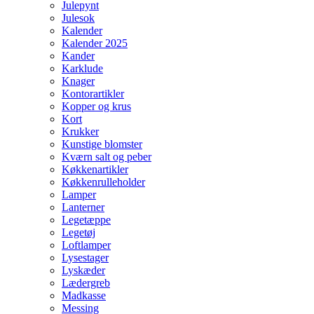
Julepynt
Julesok
Kalender
Kalender 2025
Kander
Karklude
Knager
Kontorartikler
Kopper og krus
Kort
Krukker
Kunstige blomster
Kværn salt og peber
Køkkenartikler
Køkkenrulleholder
Lamper
Lanterner
Legetæppe
Legetøj
Loftlamper
Lysestager
Lyskæder
Lædergreb
Madkasse
Messing