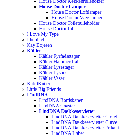
House Doctor Køkkenrulleholder
House Doctor Lamper
House Doctor Loftlamper
House Doctor Væglamper
House Doctor Toiletrulleholder
House Doctor Jul
I Love My Type
Illumilight
Kay Bojesen
Kähler
Kähler Fyrfadsstager
Kähler Hammershøi
Kähler Lysestager
Kähler Lyshus
Kähler Vaser
KiddiKutter
Little Big Friends
LïndDNA
LindDNA Bordskåner
LindDNA Coaster
LindDNA Dækkeservietter
LindDNA Dækkeservietter Cirkel
LindDNA Dækkeservietter Curve
LindDNA Dækkeservietter Frikant
LindDNA Løber