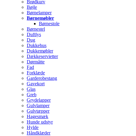
Brødkurv
Bøjle
Børnelamper
Børnemøbler
Børnestole
Børnestel
Duftlys
Dug
Dukkehus
Dukkemøbler
Dækkeservietter
Dørmåtte
Fad
Forklæde
Garderobestang
Gavekort
Glas
Greb
Grydelapper
Gulvlamper
Gulvtæpper
Hagesmæk
Hunde udstyr
Hylde
Håndklæder