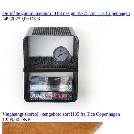
Dørmåtte gummi medium - Dot design 45x75 cm Tica Copenhagen
349,00
279,00
DKK
Væghængt skoreol - sengebord sort H35 fra Tica Copenhagen
1.999,00
DKK