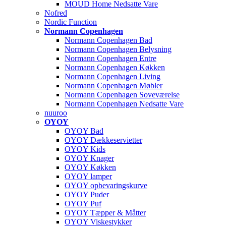
MOUD Home Nedsatte Vare
Nofred
Nordic Function
Normann Copenhagen
Normann Copenhagen Bad
Normann Copenhagen Belysning
Normann Copenhagen Entre
Normann Copenhagen Køkken
Normann Copenhagen Living
Normann Copenhagen Møbler
Normann Copenhagen Soveværelse
Normann Copenhagen Nedsatte Vare
nuuroo
OYOY
OYOY Bad
OYOY Dækkeservietter
OYOY Kids
OYOY Knager
OYOY Køkken
OYOY lamper
OYOY opbevaringskurve
OYOY Puder
OYOY Puf
OYOY Tæpper & Måtter
OYOY Viskestykker