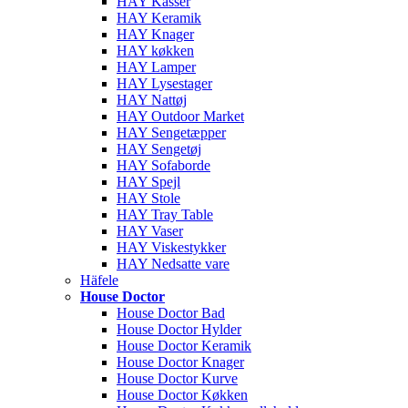
HAY Kasser
HAY Keramik
HAY Knager
HAY køkken
HAY Lamper
HAY Lysestager
HAY Nattøj
HAY Outdoor Market
HAY Sengetæpper
HAY Sengetøj
HAY Sofaborde
HAY Spejl
HAY Stole
HAY Tray Table
HAY Vaser
HAY Viskestykker
HAY Nedsatte vare
Häfele
House Doctor
House Doctor Bad
House Doctor Hylder
House Doctor Keramik
House Doctor Knager
House Doctor Kurve
House Doctor Køkken