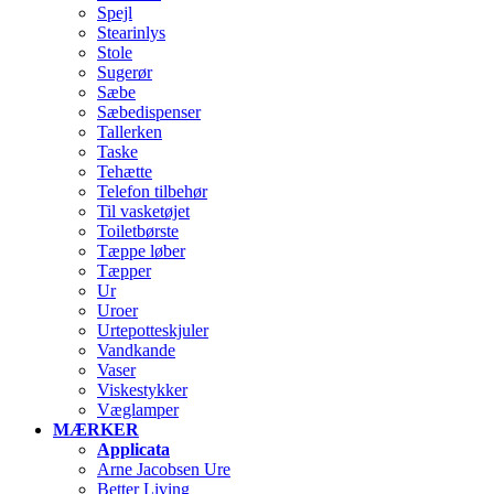
Spejl
Stearinlys
Stole
Sugerør
Sæbe
Sæbedispenser
Tallerken
Taske
Tehætte
Telefon tilbehør
Til vasketøjet
Toiletbørste
Tæppe løber
Tæpper
Ur
Uroer
Urtepotteskjuler
Vandkande
Vaser
Viskestykker
Væglamper
MÆRKER
Applicata
Arne Jacobsen Ure
Better Living