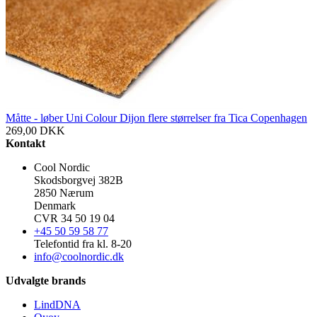
Måtte - løber Uni Colour Dijon flere størrelser fra Tica Copenhagen
269,00
DKK
Kontakt
Cool Nordic
Skodsborgvej 382B
2850 Nærum
Denmark
CVR 34 50 19 04
+45 50 59 58 77
Telefontid fra kl. 8-20
info@coolnordic.dk
Udvalgte brands
LindDNA