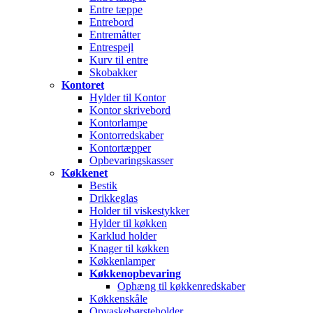
Entre tæppe
Entrebord
Entremåtter
Entrespejl
Kurv til entre
Skobakker
Kontoret
Hylder til Kontor
Kontor skrivebord
Kontorlampe
Kontorredskaber
Kontortæpper
Opbevaringskasser
Køkkenet
Bestik
Drikkeglas
Holder til viskestykker
Hylder til køkken
Karklud holder
Knager til køkken
Køkkenlamper
Køkkenopbevaring
Ophæng til køkkenredskaber
Køkkenskåle
Opvaskebørsteholder