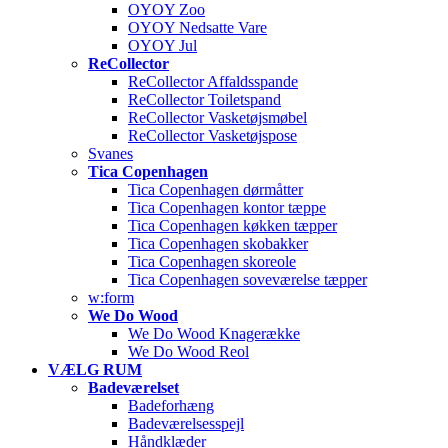
OYOY Zoo
OYOY Nedsatte Vare
OYOY Jul
ReCollector
ReCollector Affaldsspande
ReCollector Toiletspand
ReCollector Vasketøjsmøbel
ReCollector Vasketøjspose
Svanes
Tica Copenhagen
Tica Copenhagen dørmåtter
Tica Copenhagen kontor tæppe
Tica Copenhagen køkken tæpper
Tica Copenhagen skobakker
Tica Copenhagen skoreole
Tica Copenhagen soveværelse tæpper
w:form
We Do Wood
We Do Wood Knagerække
We Do Wood Reol
VÆLG RUM
Badeværelset
Badeforhæng
Badeværelsesspejl
Håndklæder