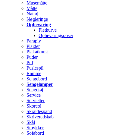
Musemåtte
Måtte
Nattøj
Nøgleringe
Opbevaring
Fletkurve
Opbevaringsposer
Paraply
Plaider
Plakatkunst
Puder
Puf
Puslespil
Ramme
Sengebord
Sengelamper
Sengetøj
Service
Servietter
Skoreol
Skraldespand
Skriveredskab
Skål
Smykker
Sofabord