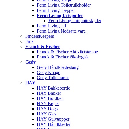
Ferm Living Toiletrulleholder
Ferm Living Tæpper
Ferm Living Urtepotter
Ferm Living Urtepotteskjuler
Ferm Living Jul
Ferm Living Nedsatte vare
FindersKeepers
Fink
Franck & Fischer
Franck & Fischer Aktivitetstæppe
Franck & Fischer Økologisk
Gedy
Gedy Håndklædestang
Gedy Knage
Gedy Toiletbørste
HAY
HAY Bakkeborde
HAY Bakker
HAY Bordben
HAY Bøjler
HAY Dogs
HAY Glas
HAY Gulvtæpper
HAY Håndklæder