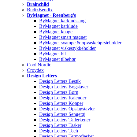
Brainchild
BudtzBendix
ByMagnet - Reenberg's
ByMagnet karkludstang
ByMagnet karklude
ByMagnet knage
ByMagnet smart magnet
ByMagnet svampe & opvaskebørsteholder
ByMagnet viskestykkeholder
ByMagnet bil
ByMagnet tilbehør
Cool Nordic
Croydex
Design Letters
Design Letters Bestik
Design Letters Bogstaver
Design Letters Børn
Design Letters Kalender
Design Letters Kopper
Design Letters Opslagstavler
Design Letters Sengetøj
Design Letters Tallerkener
Design Letters Tasker
Design Letters Tech
Design Letters Termoflasker