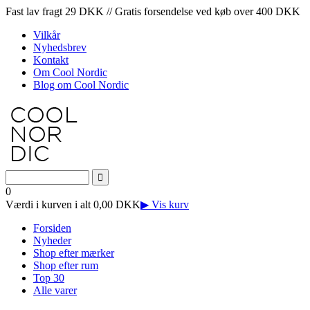
Fast lav fragt 29 DKK // Gratis forsendelse ved køb over 400 DKK
Vilkår
Nyhedsbrev
Kontakt
Om Cool Nordic
Blog om Cool Nordic
0
Værdi i kurven i alt 0,00 DKK
▶ Vis kurv
Forsiden
Nyheder
Shop efter mærker
Shop efter rum
Top 30
Alle varer