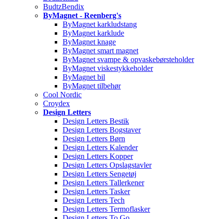
BudtzBendix
ByMagnet - Reenberg's
ByMagnet karkludstang
ByMagnet karklude
ByMagnet knage
ByMagnet smart magnet
ByMagnet svampe & opvaskebørsteholder
ByMagnet viskestykkeholder
ByMagnet bil
ByMagnet tilbehør
Cool Nordic
Croydex
Design Letters
Design Letters Bestik
Design Letters Bogstaver
Design Letters Børn
Design Letters Kalender
Design Letters Kopper
Design Letters Opslagstavler
Design Letters Sengetøj
Design Letters Tallerkener
Design Letters Tasker
Design Letters Tech
Design Letters Termoflasker
Design Letters To Go