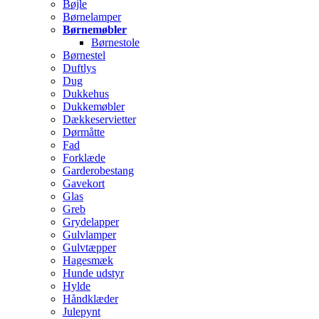
Bøjle
Børnelamper
Børnemøbler
Børnestole
Børnestel
Duftlys
Dug
Dukkehus
Dukkemøbler
Dækkeservietter
Dørmåtte
Fad
Forklæde
Garderobestang
Gavekort
Glas
Greb
Grydelapper
Gulvlamper
Gulvtæpper
Hagesmæk
Hunde udstyr
Hylde
Håndklæder
Julepynt