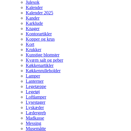
Julesok
Kalender
Kalender 2025
Kander
Karklude
Knager
Kontorartikler
Kopper og krus
Kort
Krukker
Kunstige blomster
Kværn salt og peber
Køkkenartikler
Køkkenrulleholder
Lamper
Lanterner
Legetæppe
Legetøj
Loftlamper
Lysestager
Lyskæder
Lædergreb
Madkasse
Messing
Musemåtte