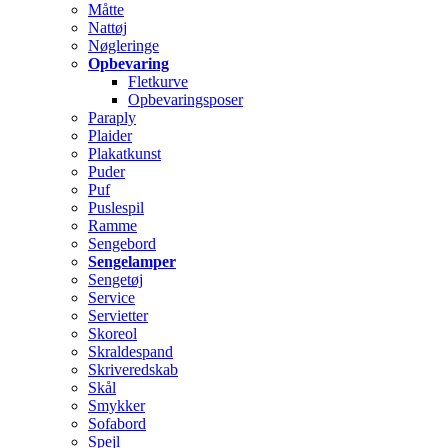
Måtte
Nattøj
Nøgleringe
Opbevaring
Fletkurve
Opbevaringsposer
Paraply
Plaider
Plakatkunst
Puder
Puf
Puslespil
Ramme
Sengebord
Sengelamper
Sengetøj
Service
Servietter
Skoreol
Skraldespand
Skriveredskab
Skål
Smykker
Sofabord
Spejl