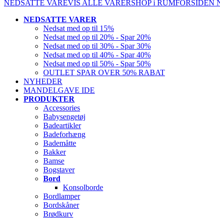
NEDSATTE VARE
VIS ALLE VARER
SHOP i RUM
FORSIDEN
NEDSATTE VARER
Nedsat med op til 15%
Nedsat med op til 20% - Spar 20%
Nedsat med op til 30% - Spar 30%
Nedsat med op til 40% - Spar 40%
Nedsat med op til 50% - Spar 50%
OUTLET SPAR OVER 50% RABAT
NYHEDER
MANDELGAVE IDE
PRODUKTER
Accessories
Babysengetøj
Badeartikler
Badeforhæng
Bademåtte
Bakker
Bamse
Bogstaver
Bord
Konsolborde
Bordlamper
Bordskåner
Brødkurv