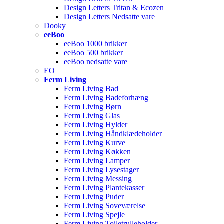
Design Letters Tritan & Ecozen
Design Letters Nedsatte vare
Dooky
eeBoo
eeBoo 1000 brikker
eeBoo 500 brikker
eeBoo nedsatte vare
EO
Ferm Living
Ferm Living Bad
Ferm Living Badeforhæng
Ferm Living Børn
Ferm Living Glas
Ferm Living Hylder
Ferm Living Håndklædeholder
Ferm Living Kurve
Ferm Living Køkken
Ferm Living Lamper
Ferm Living Lysestager
Ferm Living Messing
Ferm Living Plantekasser
Ferm Living Puder
Ferm Living Soveværelse
Ferm Living Spejle
Ferm Living Toiletrulleholder