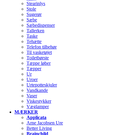
Stearinlys
Stole
Sugerør
Sæbe
Sæbedispenser
Tallerken
Taske
Tehætte
Telefon tilbehør
Til vasketøjet
Toiletbørste
Tæppe løber
Tæpper
Ur
Uroer
Urtepotteskjuler
Vandkande
Vaser
Viskestykker
Væglamper
MÆRKER
Applicata
Arne Jacobsen Ure
Better Living
Brainchild