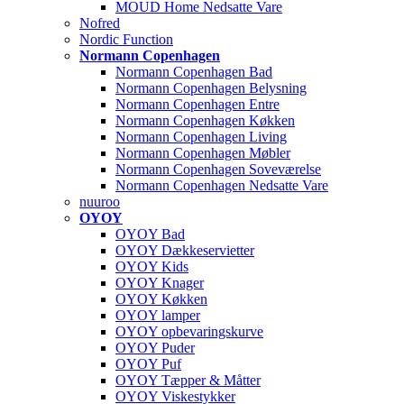
MOUD Home Nedsatte Vare
Nofred
Nordic Function
Normann Copenhagen
Normann Copenhagen Bad
Normann Copenhagen Belysning
Normann Copenhagen Entre
Normann Copenhagen Køkken
Normann Copenhagen Living
Normann Copenhagen Møbler
Normann Copenhagen Soveværelse
Normann Copenhagen Nedsatte Vare
nuuroo
OYOY
OYOY Bad
OYOY Dækkeservietter
OYOY Kids
OYOY Knager
OYOY Køkken
OYOY lamper
OYOY opbevaringskurve
OYOY Puder
OYOY Puf
OYOY Tæpper & Måtter
OYOY Viskestykker