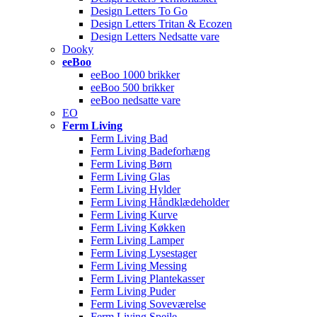
Design Letters To Go
Design Letters Tritan & Ecozen
Design Letters Nedsatte vare
Dooky
eeBoo
eeBoo 1000 brikker
eeBoo 500 brikker
eeBoo nedsatte vare
EO
Ferm Living
Ferm Living Bad
Ferm Living Badeforhæng
Ferm Living Børn
Ferm Living Glas
Ferm Living Hylder
Ferm Living Håndklædeholder
Ferm Living Kurve
Ferm Living Køkken
Ferm Living Lamper
Ferm Living Lysestager
Ferm Living Messing
Ferm Living Plantekasser
Ferm Living Puder
Ferm Living Soveværelse
Ferm Living Spejle