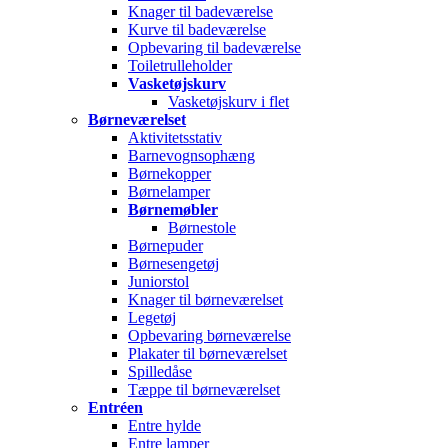
Knager til badeværelse
Kurve til badeværelse
Opbevaring til badeværelse
Toiletrulleholder
Vasketøjskurv
Vasketøjskurv i flet
Børneværelset
Aktivitetsstativ
Barnevognsophæng
Børnekopper
Børnelamper
Børnemøbler
Børnestole
Børnepuder
Børnesengetøj
Juniorstol
Knager til børneværelset
Legetøj
Opbevaring børneværelse
Plakater til børneværelset
Spilledåse
Tæppe til børneværelset
Entréen
Entre hylde
Entre lamper