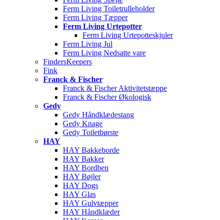
Ferm Living Toiletrulleholder
Ferm Living Tæpper
Ferm Living Urtepotter
Ferm Living Urtepotteskjuler
Ferm Living Jul
Ferm Living Nedsatte vare
FindersKeepers
Fink
Franck & Fischer
Franck & Fischer Aktivitetstæppe
Franck & Fischer Økologisk
Gedy
Gedy Håndklædestang
Gedy Knage
Gedy Toiletbørste
HAY
HAY Bakkeborde
HAY Bakker
HAY Bordben
HAY Bøjler
HAY Dogs
HAY Glas
HAY Gulvtæpper
HAY Håndklæder