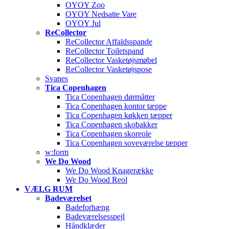
OYOY Zoo
OYOY Nedsatte Vare
OYOY Jul
ReCollector
ReCollector Affaldsspande
ReCollector Toiletspand
ReCollector Vasketøjsmøbel
ReCollector Vasketøjspose
Svanes
Tica Copenhagen
Tica Copenhagen dørmåtter
Tica Copenhagen kontor tæppe
Tica Copenhagen køkken tæpper
Tica Copenhagen skobakker
Tica Copenhagen skoreole
Tica Copenhagen soveværelse tæpper
w:form
We Do Wood
We Do Wood Knagerække
We Do Wood Reol
VÆLG RUM
Badeværelset
Badeforhæng
Badeværelsesspejl
Håndklæder