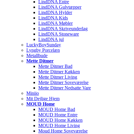
LindDNA Entre
LindDNA Gulvtæpper
LindDNA Hylder
LindDNA Kids
LindDNA Møbler
LindDNA Skriveunderlag
LindDNA Stoneware
LindDNA jul
LuckyBoySunday
Lyngby Porcelæn
Metallbude
Mette Ditmer
Mette Ditmer Bad
Mette Ditmer Køkken
Mette Ditmer Living
Mette Ditmer Soveværelse
Mette Ditmer Nedsatte Vare
Miniio
Mit Dejlige Hjem
MOUD Home
MOUD Home Bad
MOUD Home Entre
MOUD Home Køkken
MOUD Home Living
Moud Home Soveværelse