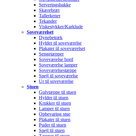
Serveringsbakke
Skærebræt
Tallerkener
Tekander
Viskestykker/Karklude
Soveværelset
Dynebetræk
Hylder til soveværelse
Plakater til soveværelset
Sengetæpper
Soveværelse bord
Soveværelse lamper
Soveværelsestæppe
Spejl til soveværelse
Ur til soveværelse
Stuen
Gulvtæppe til stuen
Hylder til stuen
Krukker til stuen
Lamper til stuen
Opbevaring stue
Plakater til stuen
Puder til stuen
Spejl til stuen
Tæpper til stuen