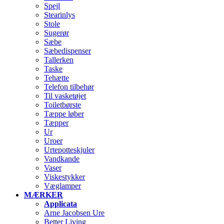
Spejl
Stearinlys
Stole
Sugerør
Sæbe
Sæbedispenser
Tallerken
Taske
Tehætte
Telefon tilbehør
Til vasketøjet
Toiletbørste
Tæppe løber
Tæpper
Ur
Uroer
Urtepotteskjuler
Vandkande
Vaser
Viskestykker
Væglamper
MÆRKER
Applicata
Arne Jacobsen Ure
Better Living