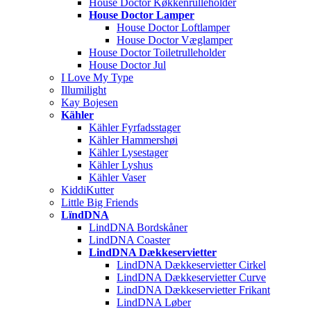
House Doctor Køkkenrulleholder
House Doctor Lamper
House Doctor Loftlamper
House Doctor Væglamper
House Doctor Toiletrulleholder
House Doctor Jul
I Love My Type
Illumilight
Kay Bojesen
Kähler
Kähler Fyrfadsstager
Kähler Hammershøi
Kähler Lysestager
Kähler Lyshus
Kähler Vaser
KiddiKutter
Little Big Friends
LïndDNA
LindDNA Bordskåner
LindDNA Coaster
LindDNA Dækkeservietter
LindDNA Dækkeservietter Cirkel
LindDNA Dækkeservietter Curve
LindDNA Dækkeservietter Frikant
LindDNA Løber