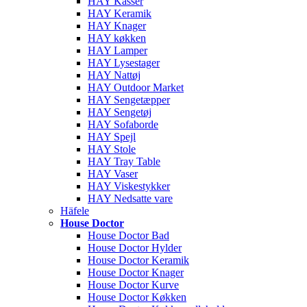
HAY Kasser
HAY Keramik
HAY Knager
HAY køkken
HAY Lamper
HAY Lysestager
HAY Nattøj
HAY Outdoor Market
HAY Sengetæpper
HAY Sengetøj
HAY Sofaborde
HAY Spejl
HAY Stole
HAY Tray Table
HAY Vaser
HAY Viskestykker
HAY Nedsatte vare
Häfele
House Doctor
House Doctor Bad
House Doctor Hylder
House Doctor Keramik
House Doctor Knager
House Doctor Kurve
House Doctor Køkken