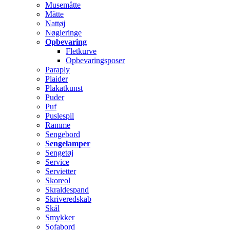
Musemåtte
Måtte
Nattøj
Nøgleringe
Opbevaring
Fletkurve
Opbevaringsposer
Paraply
Plaider
Plakatkunst
Puder
Puf
Puslespil
Ramme
Sengebord
Sengelamper
Sengetøj
Service
Servietter
Skoreol
Skraldespand
Skriveredskab
Skål
Smykker
Sofabord