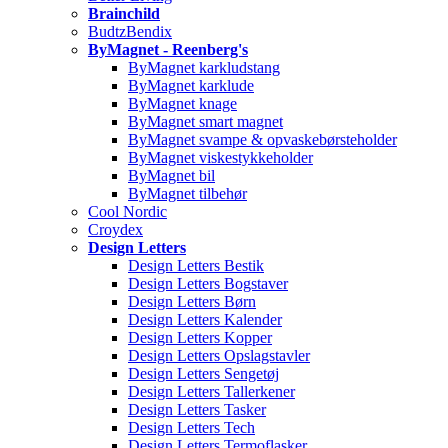
Brainchild
BudtzBendix
ByMagnet - Reenberg's
ByMagnet karkludstang
ByMagnet karklude
ByMagnet knage
ByMagnet smart magnet
ByMagnet svampe & opvaskebørsteholder
ByMagnet viskestykkeholder
ByMagnet bil
ByMagnet tilbehør
Cool Nordic
Croydex
Design Letters
Design Letters Bestik
Design Letters Bogstaver
Design Letters Børn
Design Letters Kalender
Design Letters Kopper
Design Letters Opslagstavler
Design Letters Sengetøj
Design Letters Tallerkener
Design Letters Tasker
Design Letters Tech
Design Letters Termoflasker