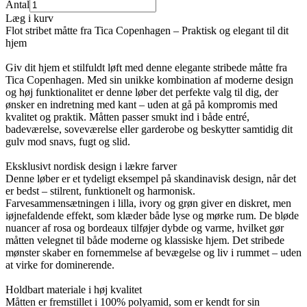
Antal
Læg i kurv
Flot stribet måtte fra Tica Copenhagen – Praktisk og elegant til dit
hjem
Giv dit hjem et stilfuldt løft med denne elegante stribede måtte fra
Tica Copenhagen. Med sin unikke kombination af moderne design
og høj funktionalitet er denne løber det perfekte valg til dig, der
ønsker en indretning med kant – uden at gå på kompromis med
kvalitet og praktik. Måtten passer smukt ind i både entré,
badeværelse, soveværelse eller garderobe og beskytter samtidig dit
gulv mod snavs, fugt og slid.
Eksklusivt nordisk design i lækre farver
Denne løber er et tydeligt eksempel på skandinavisk design, når det
er bedst – stilrent, funktionelt og harmonisk.
Farvesammensætningen i lilla, ivory og grøn giver en diskret, men
iøjnefaldende effekt, som klæder både lyse og mørke rum. De bløde
nuancer af rosa og bordeaux tilføjer dybde og varme, hvilket gør
måtten velegnet til både moderne og klassiske hjem. Det stribede
mønster skaber en fornemmelse af bevægelse og liv i rummet – uden
at virke for dominerende.
Holdbart materiale i høj kvalitet
Måtten er fremstillet i 100% polyamid, som er kendt for sin