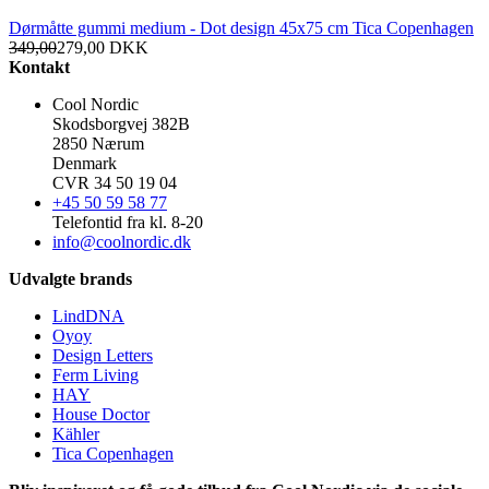
Dørmåtte gummi medium - Dot design 45x75 cm Tica Copenhagen
349,00
279,00
DKK
Kontakt
Cool Nordic
Skodsborgvej 382B
2850 Nærum
Denmark
CVR 34 50 19 04
+45 50 59 58 77
Telefontid fra kl. 8-20
info@coolnordic.dk
Udvalgte brands
LindDNA
Oyoy
Design Letters
Ferm Living
HAY
House Doctor
Kähler
Tica Copenhagen