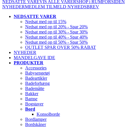
NEDSATTE VARE
VIS ALLE VARER
SHOP i RUM
FORSIDEN
NYHEDER
MEDLEM
TILMELD NYHEDSBREV
NEDSATTE VARER
Nedsat med op til 15%
Nedsat med op til 20% - Spar 20%
Nedsat med op til 30% - Spar 30%
Nedsat med op til 40% - Spar 40%
Nedsat med op til 50% - Spar 50%
OUTLET SPAR OVER 50% RABAT
NYHEDER
MANDELGAVE IDE
PRODUKTER
Accessories
Babysengetøj
Badeartikler
Badeforhæng
Bademåtte
Bakker
Bamse
Bogstaver
Bord
Konsolborde
Bordlamper
Bordskåner