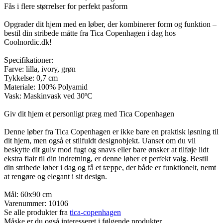
Fås i flere størrelser for perfekt pasform
Opgrader dit hjem med en løber, der kombinerer form og funktion –
bestil din stribede måtte fra Tica Copenhagen i dag hos
Coolnordic.dk!
Specifikationer:
Farve: lilla, ivory, grøn
Tykkelse: 0,7 cm
Materiale: 100% Polyamid
Vask: Maskinvask ved 30ºC
Giv dit hjem et personligt præg med Tica Copenhagen
Denne løber fra Tica Copenhagen er ikke bare en praktisk løsning til
dit hjem, men også et stilfuldt designobjekt. Uanset om du vil
beskytte dit gulv mod fugt og snavs eller bare ønsker at tilføje lidt
ekstra flair til din indretning, er denne løber et perfekt valg. Bestil
din stribede løber i dag og få et tæppe, der både er funktionelt, nemt
at rengøre og elegant i sit design.
Mål: 60x90 cm
Varenummer:
10106
Se alle produkter fra
tica-copenhagen
Måske er du også interesseret i følgende produkter