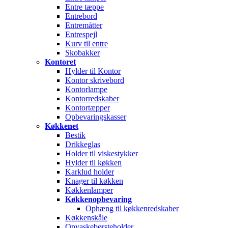
Entre tæppe
Entrebord
Entremåtter
Entrespejl
Kurv til entre
Skobakker
Kontoret
Hylder til Kontor
Kontor skrivebord
Kontorlampe
Kontorredskaber
Kontortæpper
Opbevaringskasser
Køkkenet
Bestik
Drikkeglas
Holder til viskestykker
Hylder til køkken
Karklud holder
Knager til køkken
Køkkenlamper
Køkkenopbevaring
Ophæng til køkkenredskaber
Køkkenskåle
Opvaskebørsteholder