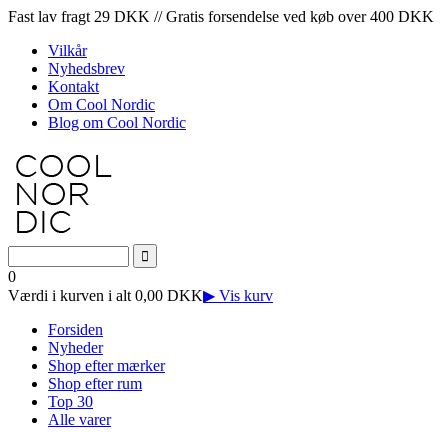
Fast lav fragt 29 DKK // Gratis forsendelse ved køb over 400 DKK
Vilkår
Nyhedsbrev
Kontakt
Om Cool Nordic
Blog om Cool Nordic
0
Værdi i kurven i alt 0,00 DKK
▶ Vis kurv
Forsiden
Nyheder
Shop efter mærker
Shop efter rum
Top 30
Alle varer