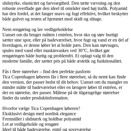
slidstyrke, elasticitet og farveægthed. Den tætte vævning og den
robuste overflade gør den ideel til områder med høj trafik. Polyamid
har den fordel, at det fanger snavs og fugt effektivt, hvilket beskytter
både gulvet og resten af hjemmet mod skidt og slitage.
Nem rengøring og lav vedligeholdelse
Uanset om du bruger måtten i entréen, hvor sko og støv hurtigt
sætter sine spor, eller på badeværelset, hvor fugt og vand er en del af
hverdagen, er denne løber let at holde pæn. Den kan støvsuges,
spules med vand eller maskinvaskes ved 30°C, hvilket gør
rengøringen både hurtig og problemfri. Et oplagt valg til den
moderne familie, der sætter pris på både æstetik og funktionalitet.
Fås i flere størrelser – find den perfekte pasform
Tica Copenhagen løberen fås i flere størrelser, så du nemt kan finde
den version, der passer bedst til dit behov. Uanset om du mangler en
mindre måtte til badeværelset eller en længere løber til entréen, er
der en størrelse, der passer. Målene på de tilgængelige størrelser
finder du under produktinformation.
Hvorfor vælge Tica Copenhagen løberen?
Eksklusivt design med nordisk elegance
Fremstillet i slidstærk og holdbar polyamid
Let at vedligeholde og rengøre
Ideel til både badeværelse, entré og soveværelse