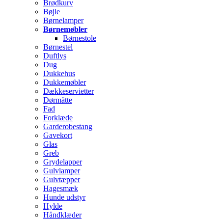
Brødkurv
Bøjle
Børnelamper
Børnemøbler
Børnestole
Børnestel
Duftlys
Dug
Dukkehus
Dukkemøbler
Dækkeservietter
Dørmåtte
Fad
Forklæde
Garderobestang
Gavekort
Glas
Greb
Grydelapper
Gulvlamper
Gulvtæpper
Hagesmæk
Hunde udstyr
Hylde
Håndklæder