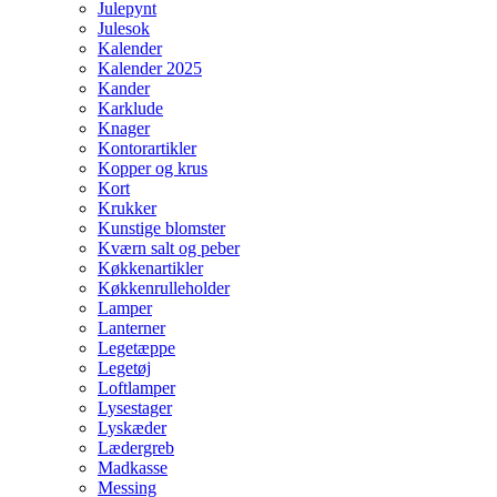
Julepynt
Julesok
Kalender
Kalender 2025
Kander
Karklude
Knager
Kontorartikler
Kopper og krus
Kort
Krukker
Kunstige blomster
Kværn salt og peber
Køkkenartikler
Køkkenrulleholder
Lamper
Lanterner
Legetæppe
Legetøj
Loftlamper
Lysestager
Lyskæder
Lædergreb
Madkasse
Messing