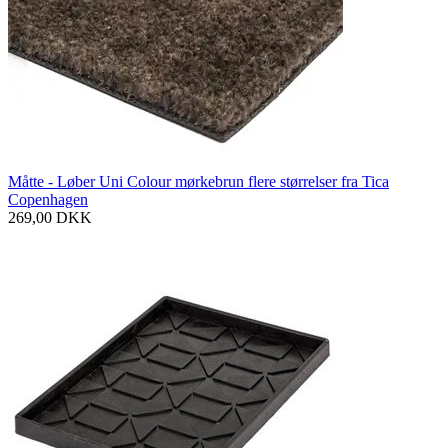
Måtte - Løber Uni Colour mørkebrun flere størrelser fra Tica
Copenhagen
269,00
DKK