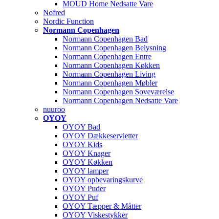
MOUD Home Nedsatte Vare
Nofred
Nordic Function
Normann Copenhagen
Normann Copenhagen Bad
Normann Copenhagen Belysning
Normann Copenhagen Entre
Normann Copenhagen Køkken
Normann Copenhagen Living
Normann Copenhagen Møbler
Normann Copenhagen Soveværelse
Normann Copenhagen Nedsatte Vare
nuuroo
OYOY
OYOY Bad
OYOY Dækkeservietter
OYOY Kids
OYOY Knager
OYOY Køkken
OYOY lamper
OYOY opbevaringskurve
OYOY Puder
OYOY Puf
OYOY Tæpper & Måtter
OYOY Viskestykker