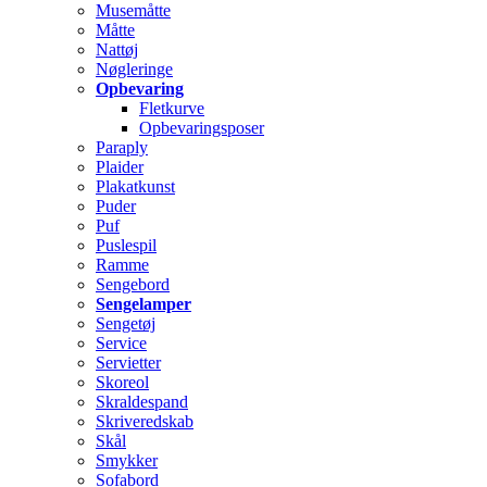
Musemåtte
Måtte
Nattøj
Nøgleringe
Opbevaring
Fletkurve
Opbevaringsposer
Paraply
Plaider
Plakatkunst
Puder
Puf
Puslespil
Ramme
Sengebord
Sengelamper
Sengetøj
Service
Servietter
Skoreol
Skraldespand
Skriveredskab
Skål
Smykker
Sofabord