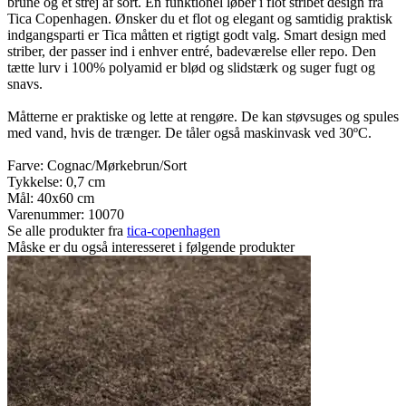
brune og et strej af sort. En funktionel løber i flot stribet design fra
Tica Copenhagen. Ønsker du et flot og elegant og samtidig praktisk
indgangsparti er Tica måtten et rigtigt godt valg. Smart design med
striber, der passer ind i enhver entré, badeværelse eller repo. Den
tætte lurv i 100% polyamid er blød og slidstærk og suger fugt og
snavs.
Måtterne er praktiske og lette at rengøre. De kan støvsuges og spules
med vand, hvis de trænger. De tåler også maskinvask ved 30ºC.
Farve: Cognac/Mørkebrun/Sort
Tykkelse: 0,7 cm
Mål: 40x60 cm
Varenummer:
10070
Se alle produkter fra
tica-copenhagen
Måske er du også interesseret i følgende produkter