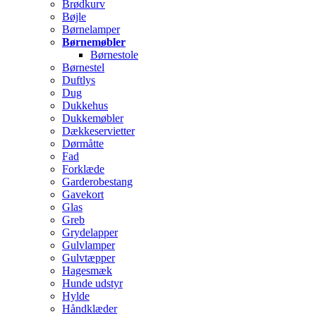
Brødkurv
Bøjle
Børnelamper
Børnemøbler
Børnestole
Børnestel
Duftlys
Dug
Dukkehus
Dukkemøbler
Dækkeservietter
Dørmåtte
Fad
Forklæde
Garderobestang
Gavekort
Glas
Greb
Grydelapper
Gulvlamper
Gulvtæpper
Hagesmæk
Hunde udstyr
Hylde
Håndklæder