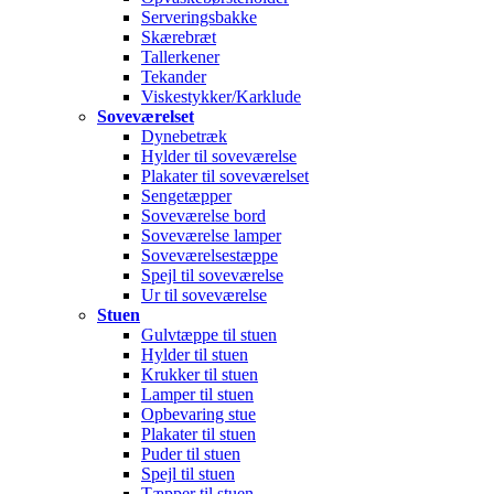
Serveringsbakke
Skærebræt
Tallerkener
Tekander
Viskestykker/Karklude
Soveværelset
Dynebetræk
Hylder til soveværelse
Plakater til soveværelset
Sengetæpper
Soveværelse bord
Soveværelse lamper
Soveværelsestæppe
Spejl til soveværelse
Ur til soveværelse
Stuen
Gulvtæppe til stuen
Hylder til stuen
Krukker til stuen
Lamper til stuen
Opbevaring stue
Plakater til stuen
Puder til stuen
Spejl til stuen
Tæpper til stuen