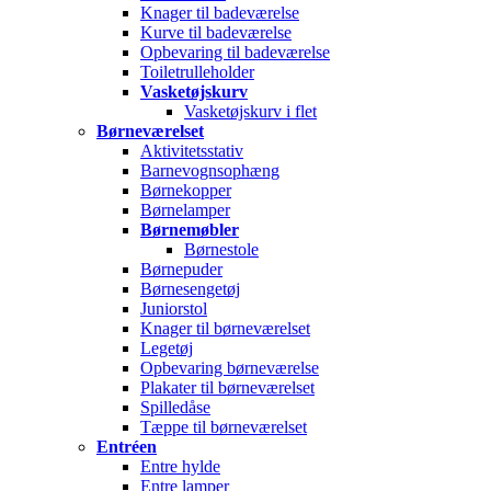
Knager til badeværelse
Kurve til badeværelse
Opbevaring til badeværelse
Toiletrulleholder
Vasketøjskurv
Vasketøjskurv i flet
Børneværelset
Aktivitetsstativ
Barnevognsophæng
Børnekopper
Børnelamper
Børnemøbler
Børnestole
Børnepuder
Børnesengetøj
Juniorstol
Knager til børneværelset
Legetøj
Opbevaring børneværelse
Plakater til børneværelset
Spilledåse
Tæppe til børneværelset
Entréen
Entre hylde
Entre lamper