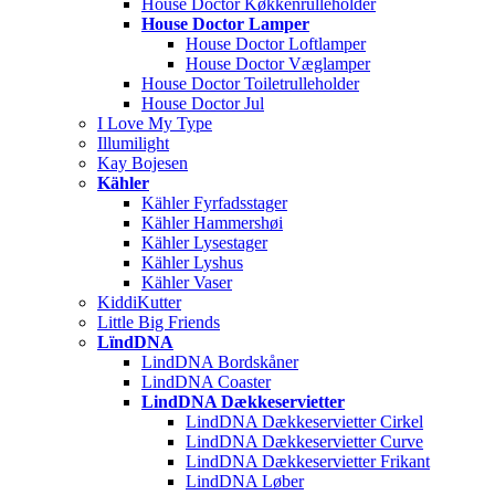
House Doctor Køkkenrulleholder
House Doctor Lamper
House Doctor Loftlamper
House Doctor Væglamper
House Doctor Toiletrulleholder
House Doctor Jul
I Love My Type
Illumilight
Kay Bojesen
Kähler
Kähler Fyrfadsstager
Kähler Hammershøi
Kähler Lysestager
Kähler Lyshus
Kähler Vaser
KiddiKutter
Little Big Friends
LïndDNA
LindDNA Bordskåner
LindDNA Coaster
LindDNA Dækkeservietter
LindDNA Dækkeservietter Cirkel
LindDNA Dækkeservietter Curve
LindDNA Dækkeservietter Frikant
LindDNA Løber