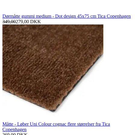
Dørmåtte gummi medium - Dot design 45x75 cm Tica Copenhagen
349,00
279,00
DKK
Måtte - Løber Uni Colour cognac flere størrelser fra Tica
Copenhagen
269,00
DKK