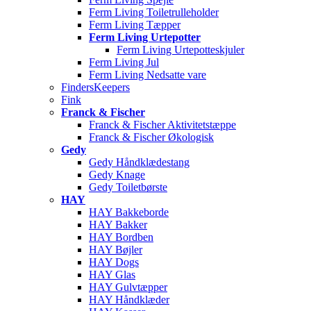
Ferm Living Toiletrulleholder
Ferm Living Tæpper
Ferm Living Urtepotter
Ferm Living Urtepotteskjuler
Ferm Living Jul
Ferm Living Nedsatte vare
FindersKeepers
Fink
Franck & Fischer
Franck & Fischer Aktivitetstæppe
Franck & Fischer Økologisk
Gedy
Gedy Håndklædestang
Gedy Knage
Gedy Toiletbørste
HAY
HAY Bakkeborde
HAY Bakker
HAY Bordben
HAY Bøjler
HAY Dogs
HAY Glas
HAY Gulvtæpper
HAY Håndklæder