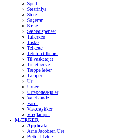
Spejl
Stearinlys
Stole
Sugerør
Sæbe
Sæbedispenser
Tallerken
Taske
Tehætte
Telefon tilbehør
Til vasketøjet
Toiletbørste
Tæppe løber
Tæpper
Ur
Uroer
Urtepotteskjuler
Vandkande
Vaser
Viskestykker
Væglamper
MÆRKER
Applicata
Arne Jacobsen Ure
Better Living