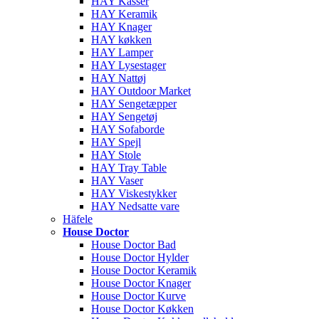
HAY Kasser
HAY Keramik
HAY Knager
HAY køkken
HAY Lamper
HAY Lysestager
HAY Nattøj
HAY Outdoor Market
HAY Sengetæpper
HAY Sengetøj
HAY Sofaborde
HAY Spejl
HAY Stole
HAY Tray Table
HAY Vaser
HAY Viskestykker
HAY Nedsatte vare
Häfele
House Doctor
House Doctor Bad
House Doctor Hylder
House Doctor Keramik
House Doctor Knager
House Doctor Kurve
House Doctor Køkken