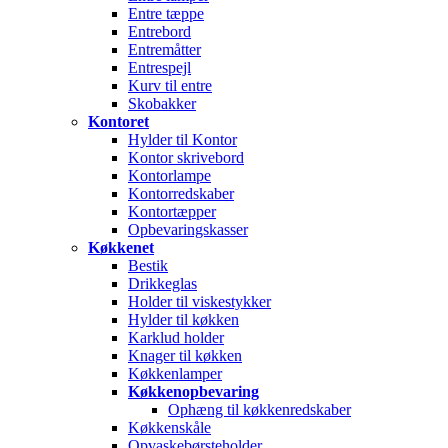
Entre tæppe
Entrebord
Entremåtter
Entrespejl
Kurv til entre
Skobakker
Kontoret
Hylder til Kontor
Kontor skrivebord
Kontorlampe
Kontorredskaber
Kontortæpper
Opbevaringskasser
Køkkenet
Bestik
Drikkeglas
Holder til viskestykker
Hylder til køkken
Karklud holder
Knager til køkken
Køkkenlamper
Køkkenopbevaring
Ophæng til køkkenredskaber
Køkkenskåle
Opvaskebørsteholder