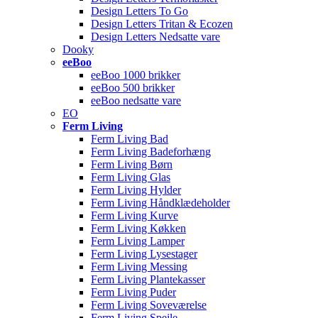
Design Letters To Go
Design Letters Tritan & Ecozen
Design Letters Nedsatte vare
Dooky
eeBoo
eeBoo 1000 brikker
eeBoo 500 brikker
eeBoo nedsatte vare
EO
Ferm Living
Ferm Living Bad
Ferm Living Badeforhæng
Ferm Living Børn
Ferm Living Glas
Ferm Living Hylder
Ferm Living Håndklædeholder
Ferm Living Kurve
Ferm Living Køkken
Ferm Living Lamper
Ferm Living Lysestager
Ferm Living Messing
Ferm Living Plantekasser
Ferm Living Puder
Ferm Living Soveværelse
Ferm Living Spejle