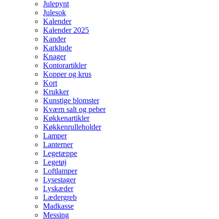
Julepynt
Julesok
Kalender
Kalender 2025
Kander
Karklude
Knager
Kontorartikler
Kopper og krus
Kort
Krukker
Kunstige blomster
Kværn salt og peber
Køkkenartikler
Køkkenrulleholder
Lamper
Lanterner
Legetæppe
Legetøj
Loftlamper
Lysestager
Lyskæder
Lædergreb
Madkasse
Messing