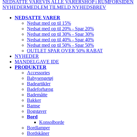
NEDSATTE VARE
VIS ALLE VARER
SHOP i RUM
FORSIDEN
NYHEDER
MEDLEM
TILMELD NYHEDSBREV
NEDSATTE VARER
Nedsat med op til 15%
Nedsat med op til 20% - Spar 20%
Nedsat med op til 30% - Spar 30%
Nedsat med op til 40% - Spar 40%
Nedsat med op til 50% - Spar 50%
OUTLET SPAR OVER 50% RABAT
NYHEDER
MANDELGAVE IDE
PRODUKTER
Accessories
Babysengetøj
Badeartikler
Badeforhæng
Bademåtte
Bakker
Bamse
Bogstaver
Bord
Konsolborde
Bordlamper
Bordskåner