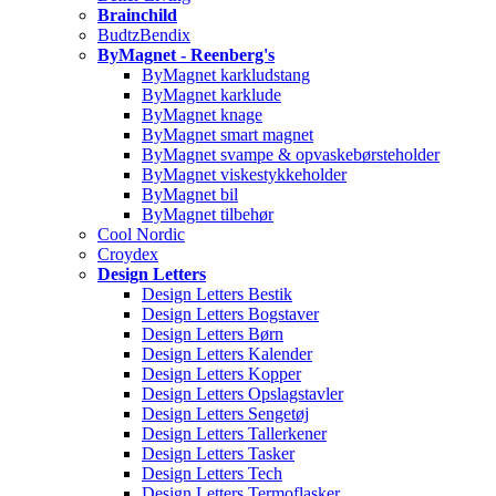
Brainchild
BudtzBendix
ByMagnet - Reenberg's
ByMagnet karkludstang
ByMagnet karklude
ByMagnet knage
ByMagnet smart magnet
ByMagnet svampe & opvaskebørsteholder
ByMagnet viskestykkeholder
ByMagnet bil
ByMagnet tilbehør
Cool Nordic
Croydex
Design Letters
Design Letters Bestik
Design Letters Bogstaver
Design Letters Børn
Design Letters Kalender
Design Letters Kopper
Design Letters Opslagstavler
Design Letters Sengetøj
Design Letters Tallerkener
Design Letters Tasker
Design Letters Tech
Design Letters Termoflasker