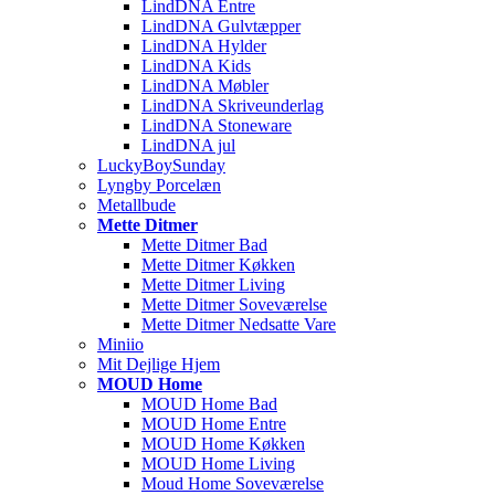
LindDNA Entre
LindDNA Gulvtæpper
LindDNA Hylder
LindDNA Kids
LindDNA Møbler
LindDNA Skriveunderlag
LindDNA Stoneware
LindDNA jul
LuckyBoySunday
Lyngby Porcelæn
Metallbude
Mette Ditmer
Mette Ditmer Bad
Mette Ditmer Køkken
Mette Ditmer Living
Mette Ditmer Soveværelse
Mette Ditmer Nedsatte Vare
Miniio
Mit Dejlige Hjem
MOUD Home
MOUD Home Bad
MOUD Home Entre
MOUD Home Køkken
MOUD Home Living
Moud Home Soveværelse