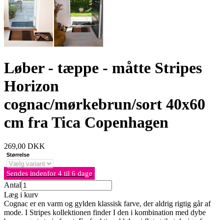
Løber - tæppe - måtte Stripes
Horizon
cognac/mørkebrun/sort 40x60
cm fra Tica Copenhagen
269,00
DKK
Størrelse
Sendes indenfor 4 til 6 dage
Antal
Læg i kurv
Cognac er en varm og gylden klassisk farve, der aldrig rigtig går af
mode. I Stripes kollektionen finder I den i kombination med dybe