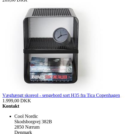
Væghængt skoreol - sengebord sort H35 fra Tica Copenhagen
1.999,00
DKK
Kontakt
Cool Nordic
Skodsborgvej 382B
2850 Nærum
Denmark