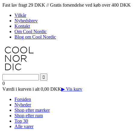
Fast lav fragt 29 DKK // Gratis forsendelse ved køb over 400 DKK
Vilkår
Nyhedsbrev
Kontakt
Om Cool Nordic
Blog om Cool Nordic
0
Værdi i kurven i alt 0,00 DKK
▶ Vis kurv
Forsiden
Nyheder
Shop efter mærker
Shop efter rum
Top 30
Alle varer