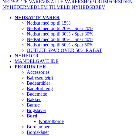
NEDSATTE VARE
VIS ALLE VARER
SHOP i RUM
FORSIDEN
NYHEDER
MEDLEM
TILMELD NYHEDSBREV
NEDSATTE VARER
Nedsat med op til 15%
Nedsat med op til 20% - Spar 20%
Nedsat med op til 30% - Spar 30%
Nedsat med op til 40% - Spar 40%
Nedsat med op til 50% - Spar 50%
OUTLET SPAR OVER 50% RABAT
NYHEDER
MANDELGAVE IDE
PRODUKTER
Accessories
Babysengetøj
Badeartikler
Badeforhæng
Bademåtte
Bakker
Bamse
Bogstaver
Bord
Konsolborde
Bordlamper
Bordskåner