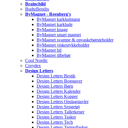
Brainchild
BudtzBendix
ByMagnet - Reenberg's
ByMagnet karkludstang
ByMagnet karklude
ByMagnet knage
ByMagnet smart magnet
ByMagnet svampe & opvaskebørsteholder
ByMagnet viskestykkeholder
ByMagnet bil
ByMagnet tilbehør
Cool Nordic
Croydex
Design Letters
Design Letters Bestik
Design Letters Bogstaver
Design Letters Børn
Design Letters Kalender
Design Letters Kopper
Design Letters Opslagstavler
Design Letters Sengetøj
Design Letters Tallerkener
Design Letters Tasker
Design Letters Tech
Design Letters Termoflasker