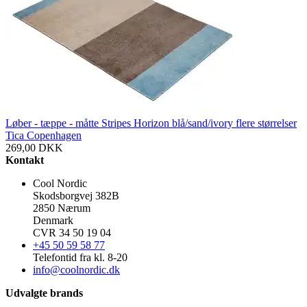
Løber - tæppe - måtte Stripes Horizon blå/sand/ivory flere størrelser
Tica Copenhagen
269,00
DKK
Kontakt
Cool Nordic
Skodsborgvej 382B
2850 Nærum
Denmark
CVR 34 50 19 04
+45 50 59 58 77
Telefontid fra kl. 8-20
info@coolnordic.dk
Udvalgte brands