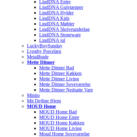
LindDNA Entre
LindDNA Gulvtæpper
LindDNA Hylder
LindDNA Kids
LindDNA Møbler
LindDNA Skriveunderlag
LindDNA Stoneware
LindDNA jul
LuckyBoySunday
Lyngby Porcelæn
Metallbude
Mette Ditmer
Mette Ditmer Bad
Mette Ditmer Køkken
Mette Ditmer Living
Mette Ditmer Soveværelse
Mette Ditmer Nedsatte Vare
Miniio
Mit Dejlige Hjem
MOUD Home
MOUD Home Bad
MOUD Home Entre
MOUD Home Køkken
MOUD Home Living
Moud Home Soveværelse