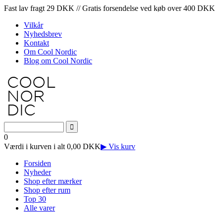
Fast lav fragt 29 DKK // Gratis forsendelse ved køb over 400 DKK
Vilkår
Nyhedsbrev
Kontakt
Om Cool Nordic
Blog om Cool Nordic
0
Værdi i kurven i alt 0,00 DKK
▶ Vis kurv
Forsiden
Nyheder
Shop efter mærker
Shop efter rum
Top 30
Alle varer