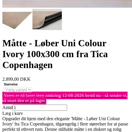
Måtte - Løber Uni Colour
Ivory 100x300 cm fra Tica
Copenhagen
2.899,00
DKK
Størrelse
Varen er på lager igen omkring 12-08-2026 bestil nu - så sender vi,
så snart den er på lager
Antal
Læg i kurv
Opgrader dit hjem med den elegante 'Måtte - Løber Uni Colour
Ivory' fra Tica Copenhagen, tilgængelig i flere størrelser for at passe
perfekt til ethvert rum. Denne stilfulde måtte i en diskret og rolig