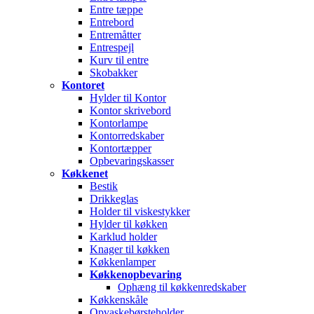
Entre tæppe
Entrebord
Entremåtter
Entrespejl
Kurv til entre
Skobakker
Kontoret
Hylder til Kontor
Kontor skrivebord
Kontorlampe
Kontorredskaber
Kontortæpper
Opbevaringskasser
Køkkenet
Bestik
Drikkeglas
Holder til viskestykker
Hylder til køkken
Karklud holder
Knager til køkken
Køkkenlamper
Køkkenopbevaring
Ophæng til køkkenredskaber
Køkkenskåle
Opvaskebørsteholder