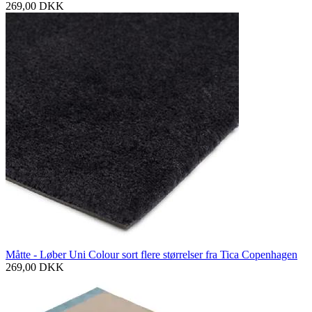
269,00
DKK
Måtte - Løber Uni Colour sort flere størrelser fra Tica Copenhagen
269,00
DKK