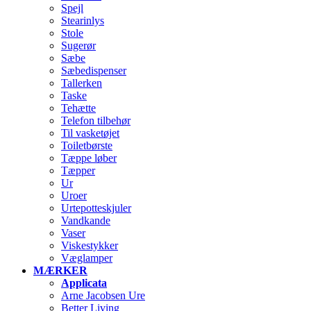
Spejl
Stearinlys
Stole
Sugerør
Sæbe
Sæbedispenser
Tallerken
Taske
Tehætte
Telefon tilbehør
Til vasketøjet
Toiletbørste
Tæppe løber
Tæpper
Ur
Uroer
Urtepotteskjuler
Vandkande
Vaser
Viskestykker
Væglamper
MÆRKER
Applicata
Arne Jacobsen Ure
Better Living