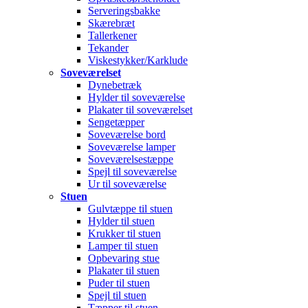
Serveringsbakke
Skærebræt
Tallerkener
Tekander
Viskestykker/Karklude
Soveværelset
Dynebetræk
Hylder til soveværelse
Plakater til soveværelset
Sengetæpper
Soveværelse bord
Soveværelse lamper
Soveværelsestæppe
Spejl til soveværelse
Ur til soveværelse
Stuen
Gulvtæppe til stuen
Hylder til stuen
Krukker til stuen
Lamper til stuen
Opbevaring stue
Plakater til stuen
Puder til stuen
Spejl til stuen
Tæpper til stuen