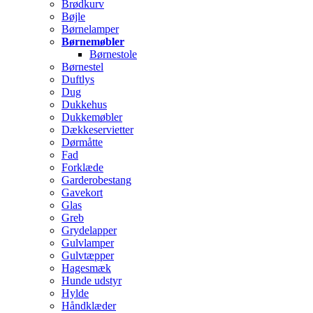
Brødkurv
Bøjle
Børnelamper
Børnemøbler
Børnestole
Børnestel
Duftlys
Dug
Dukkehus
Dukkemøbler
Dækkeservietter
Dørmåtte
Fad
Forklæde
Garderobestang
Gavekort
Glas
Greb
Grydelapper
Gulvlamper
Gulvtæpper
Hagesmæk
Hunde udstyr
Hylde
Håndklæder