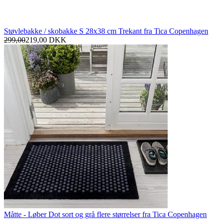
Støvlebakke / skobakke S 28x38 cm Trekant fra Tica Copenhagen
299,00
219,00
DKK
Måtte - Løber Dot sort og grå flere størrelser fra Tica Copenhagen