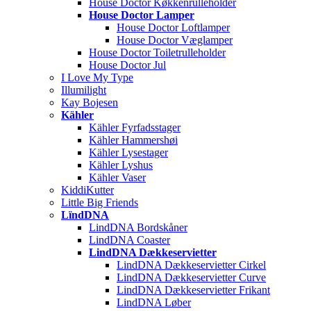
House Doctor Køkkenrulleholder
House Doctor Lamper
House Doctor Loftlamper
House Doctor Væglamper
House Doctor Toiletrulleholder
House Doctor Jul
I Love My Type
Illumilight
Kay Bojesen
Kähler
Kähler Fyrfadsstager
Kähler Hammershøi
Kähler Lysestager
Kähler Lyshus
Kähler Vaser
KiddiKutter
Little Big Friends
LïndDNA
LindDNA Bordskåner
LindDNA Coaster
LindDNA Dækkeservietter
LindDNA Dækkeservietter Cirkel
LindDNA Dækkeservietter Curve
LindDNA Dækkeservietter Frikant
LindDNA Løber