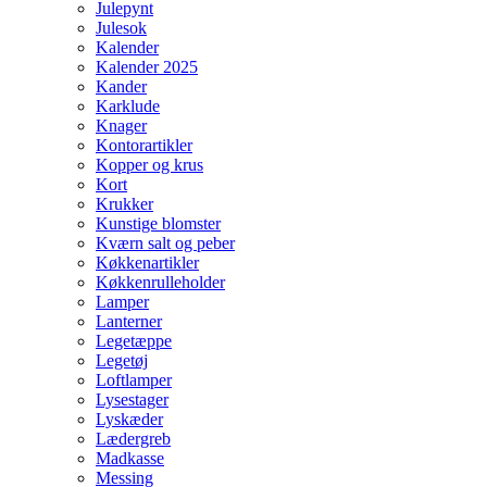
Julepynt
Julesok
Kalender
Kalender 2025
Kander
Karklude
Knager
Kontorartikler
Kopper og krus
Kort
Krukker
Kunstige blomster
Kværn salt og peber
Køkkenartikler
Køkkenrulleholder
Lamper
Lanterner
Legetæppe
Legetøj
Loftlamper
Lysestager
Lyskæder
Lædergreb
Madkasse
Messing