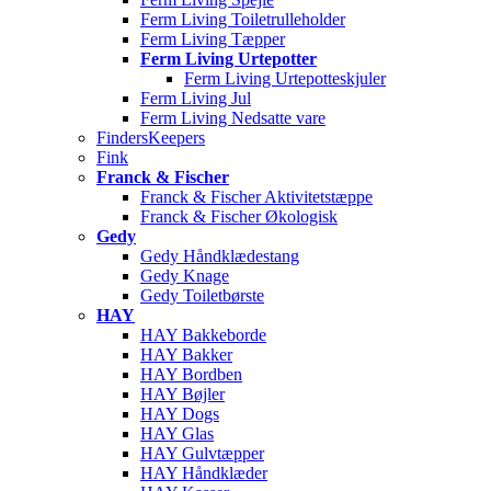
Ferm Living Toiletrulleholder
Ferm Living Tæpper
Ferm Living Urtepotter
Ferm Living Urtepotteskjuler
Ferm Living Jul
Ferm Living Nedsatte vare
FindersKeepers
Fink
Franck & Fischer
Franck & Fischer Aktivitetstæppe
Franck & Fischer Økologisk
Gedy
Gedy Håndklædestang
Gedy Knage
Gedy Toiletbørste
HAY
HAY Bakkeborde
HAY Bakker
HAY Bordben
HAY Bøjler
HAY Dogs
HAY Glas
HAY Gulvtæpper
HAY Håndklæder