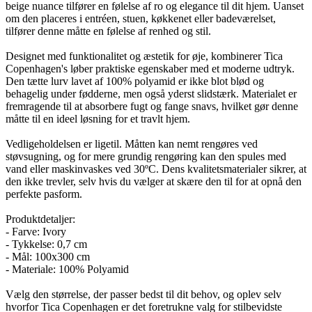
beige nuance tilfører en følelse af ro og elegance til dit hjem. Uanset
om den placeres i entréen, stuen, køkkenet eller badeværelset,
tilfører denne måtte en følelse af renhed og stil.
Designet med funktionalitet og æstetik for øje, kombinerer Tica
Copenhagen's løber praktiske egenskaber med et moderne udtryk.
Den tætte lurv lavet af 100% polyamid er ikke blot blød og
behagelig under fødderne, men også yderst slidstærk. Materialet er
fremragende til at absorbere fugt og fange snavs, hvilket gør denne
måtte til en ideel løsning for et travlt hjem.
Vedligeholdelsen er ligetil. Måtten kan nemt rengøres ved
støvsugning, og for mere grundig rengøring kan den spules med
vand eller maskinvaskes ved 30ºC. Dens kvalitetsmaterialer sikrer, at
den ikke trevler, selv hvis du vælger at skære den til for at opnå den
perfekte pasform.
Produktdetaljer:
- Farve: Ivory
- Tykkelse: 0,7 cm
- Mål: 100x300 cm
- Materiale: 100% Polyamid
Vælg den størrelse, der passer bedst til dit behov, og oplev selv
hvorfor Tica Copenhagen er det foretrukne valg for stilbevidste