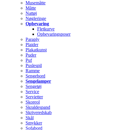
Musemåtte
Måtte
Nattøj
Nøgleringe
Opbevaring
Fletkurve
Opbevaringsposer
Paraply
Plaider
Plakatkunst
Puder
Puf
Puslespil
Ramme
Sengebord
Sengelamper
Sengetøj
Service
Servietter
Skoreol
Skraldespand
Skriveredskab
Skål
Smykker
Sofabord