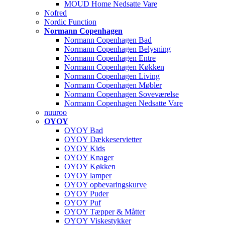
MOUD Home Nedsatte Vare
Nofred
Nordic Function
Normann Copenhagen
Normann Copenhagen Bad
Normann Copenhagen Belysning
Normann Copenhagen Entre
Normann Copenhagen Køkken
Normann Copenhagen Living
Normann Copenhagen Møbler
Normann Copenhagen Soveværelse
Normann Copenhagen Nedsatte Vare
nuuroo
OYOY
OYOY Bad
OYOY Dækkeservietter
OYOY Kids
OYOY Knager
OYOY Køkken
OYOY lamper
OYOY opbevaringskurve
OYOY Puder
OYOY Puf
OYOY Tæpper & Måtter
OYOY Viskestykker