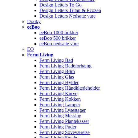
Design Letters To Go
Design Letters Tritan & Ecozen
Design Letters Nedsatte vare
Dooky
eeBoo
eeBoo 1000 brikker
eeBoo 500 brikker
eeBoo nedsatte vare
EO
Ferm Living
Ferm Living Bad
Ferm Living Badeforhæng
Ferm Living Børn
Ferm Living Glas
Ferm Living Hylder
Ferm Living Håndklædeholder
Ferm Living Kurve
Ferm Living Køkken
Ferm Living Lamper
Ferm Living Lysestager
Ferm Living Messing
Ferm Living Plantekasser
Ferm Living Puder
Ferm Living Soveværelse
Ferm Living Spejle