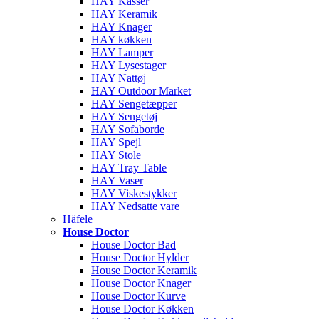
HAY Kasser
HAY Keramik
HAY Knager
HAY køkken
HAY Lamper
HAY Lysestager
HAY Nattøj
HAY Outdoor Market
HAY Sengetæpper
HAY Sengetøj
HAY Sofaborde
HAY Spejl
HAY Stole
HAY Tray Table
HAY Vaser
HAY Viskestykker
HAY Nedsatte vare
Häfele
House Doctor
House Doctor Bad
House Doctor Hylder
House Doctor Keramik
House Doctor Knager
House Doctor Kurve
House Doctor Køkken