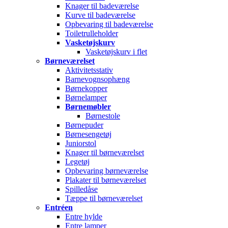
Knager til badeværelse
Kurve til badeværelse
Opbevaring til badeværelse
Toiletrulleholder
Vasketøjskurv
Vasketøjskurv i flet
Børneværelset
Aktivitetsstativ
Barnevognsophæng
Børnekopper
Børnelamper
Børnemøbler
Børnestole
Børnepuder
Børnesengetøj
Juniorstol
Knager til børneværelset
Legetøj
Opbevaring børneværelse
Plakater til børneværelset
Spilledåse
Tæppe til børneværelset
Entréen
Entre hylde
Entre lamper