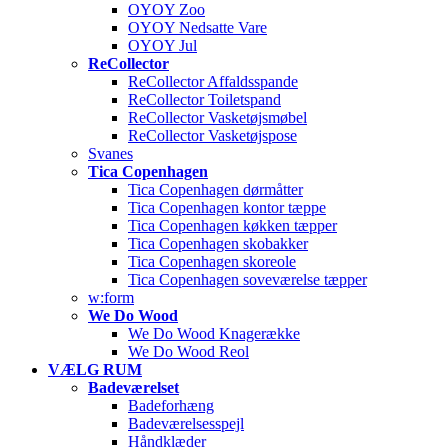
OYOY Zoo
OYOY Nedsatte Vare
OYOY Jul
ReCollector
ReCollector Affaldsspande
ReCollector Toiletspand
ReCollector Vasketøjsmøbel
ReCollector Vasketøjspose
Svanes
Tica Copenhagen
Tica Copenhagen dørmåtter
Tica Copenhagen kontor tæppe
Tica Copenhagen køkken tæpper
Tica Copenhagen skobakker
Tica Copenhagen skoreole
Tica Copenhagen soveværelse tæpper
w:form
We Do Wood
We Do Wood Knagerække
We Do Wood Reol
VÆLG RUM
Badeværelset
Badeforhæng
Badeværelsesspejl
Håndklæder