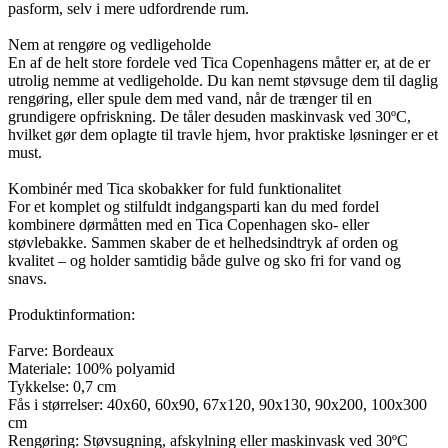
pasform, selv i mere udfordrende rum.
Nem at rengøre og vedligeholde
En af de helt store fordele ved Tica Copenhagens måtter er, at de er
utrolig nemme at vedligeholde. Du kan nemt støvsuge dem til daglig
rengøring, eller spule dem med vand, når de trænger til en
grundigere opfriskning. De tåler desuden maskinvask ved 30ºC,
hvilket gør dem oplagte til travle hjem, hvor praktiske løsninger er et
must.
Kombinér med Tica skobakker for fuld funktionalitet
For et komplet og stilfuldt indgangsparti kan du med fordel
kombinere dørmåtten med en Tica Copenhagen sko- eller
støvlebakke. Sammen skaber de et helhedsindtryk af orden og
kvalitet – og holder samtidig både gulve og sko fri for vand og
snavs.
Produktinformation:
Farve: Bordeaux
Materiale: 100% polyamid
Tykkelse: 0,7 cm
Fås i størrelser: 40x60, 60x90, 67x120, 90x130, 90x200, 100x300
cm
Rengøring: Støvsugning, afskylning eller maskinvask ved 30ºC