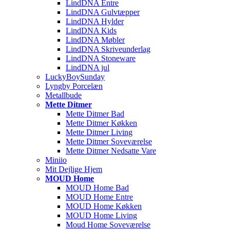
LindDNA Entre
LindDNA Gulvtæpper
LindDNA Hylder
LindDNA Kids
LindDNA Møbler
LindDNA Skriveunderlag
LindDNA Stoneware
LindDNA jul
LuckyBoySunday
Lyngby Porcelæn
Metallbude
Mette Ditmer
Mette Ditmer Bad
Mette Ditmer Køkken
Mette Ditmer Living
Mette Ditmer Soveværelse
Mette Ditmer Nedsatte Vare
Miniio
Mit Dejlige Hjem
MOUD Home
MOUD Home Bad
MOUD Home Entre
MOUD Home Køkken
MOUD Home Living
Moud Home Soveværelse