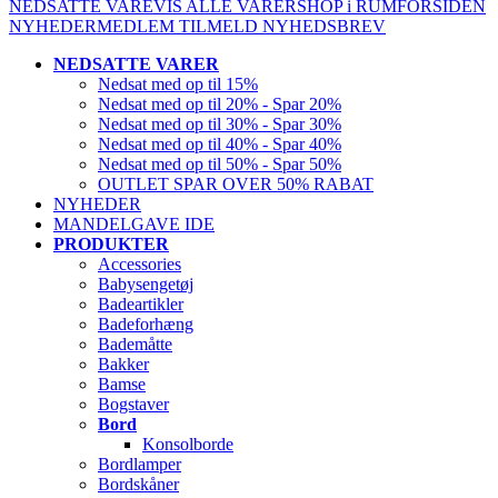
NEDSATTE VARE
VIS ALLE VARER
SHOP i RUM
FORSIDEN
NYHEDER
MEDLEM
TILMELD NYHEDSBREV
NEDSATTE VARER
Nedsat med op til 15%
Nedsat med op til 20% - Spar 20%
Nedsat med op til 30% - Spar 30%
Nedsat med op til 40% - Spar 40%
Nedsat med op til 50% - Spar 50%
OUTLET SPAR OVER 50% RABAT
NYHEDER
MANDELGAVE IDE
PRODUKTER
Accessories
Babysengetøj
Badeartikler
Badeforhæng
Bademåtte
Bakker
Bamse
Bogstaver
Bord
Konsolborde
Bordlamper
Bordskåner