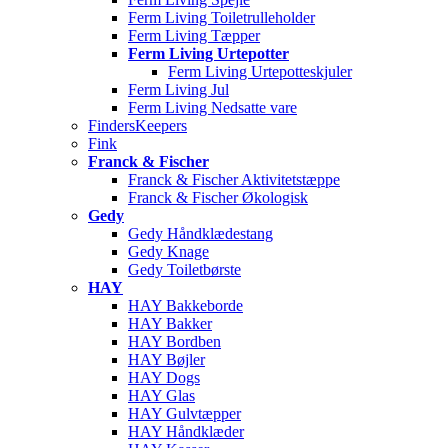
Ferm Living Toiletrulleholder
Ferm Living Tæpper
Ferm Living Urtepotter
Ferm Living Urtepotteskjuler
Ferm Living Jul
Ferm Living Nedsatte vare
FindersKeepers
Fink
Franck & Fischer
Franck & Fischer Aktivitetstæppe
Franck & Fischer Økologisk
Gedy
Gedy Håndklædestang
Gedy Knage
Gedy Toiletbørste
HAY
HAY Bakkeborde
HAY Bakker
HAY Bordben
HAY Bøjler
HAY Dogs
HAY Glas
HAY Gulvtæpper
HAY Håndklæder