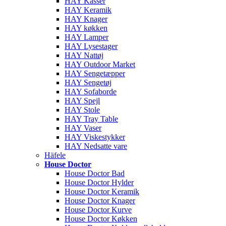
HAY Kasser
HAY Keramik
HAY Knager
HAY køkken
HAY Lamper
HAY Lysestager
HAY Nattøj
HAY Outdoor Market
HAY Sengetæpper
HAY Sengetøj
HAY Sofaborde
HAY Spejl
HAY Stole
HAY Tray Table
HAY Vaser
HAY Viskestykker
HAY Nedsatte vare
Häfele
House Doctor
House Doctor Bad
House Doctor Hylder
House Doctor Keramik
House Doctor Knager
House Doctor Kurve
House Doctor Køkken