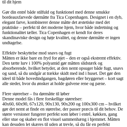
til dit hjem
Gør din entré både stilfuld og funktionel med denne smukke
bordeauxfarvede dørmåtte fra Tica Copenhagen. Designet i en dyb,
elegant farve, kombinerer denne måtte det æstetiske med det
praktiske – perfekt til det moderne hjem, hvor både indretning og
funktionalitet tæller. Tica Copenhagen er kendt for deres
skandinaviske design og høje kvalitet, og denne dørmåtte er ingen
undtagelse.
Effektiv beskyttelse mod snavs og fugt
Måtten er ikke bare en fryd for øjet – den er også ekstremt effektiv.
Den tætte lurv i 100% polyamid gør måtten slidstærk og
absorberende, hvilket betyder, at den nemt opsuger både fugt, snavs
og sand, så du undgår at trække skidt med ind i huset. Det gør den
ideel til både hovedindgangen, bagdøren eller bryggerset – kort sagt
alle steder, hvor du ønsker at holde gulvene rene og pæne.
Flere størrelser – fra dørmåtte til løber
Denne model fås i flere forskellige størrelser:
40x60, 60x90, 67x120, 90x130, 90x200 og 100x300 cm – hvilket
gør det nemt at finde en størrelse, der passer præcis til dit behov. De
større versioner fungerer perfekt som løber i entré, køkken, gang
eller stue og skaber en flot visuel sammenhæng i hjemmet. Måtten
kan desuden let skæres til uden at trevle, så du får en perfekt