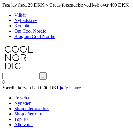
Fast lav fragt 29 DKK // Gratis forsendelse ved køb over 400 DKK
Vilkår
Nyhedsbrev
Kontakt
Om Cool Nordic
Blog om Cool Nordic
0
Værdi i kurven i alt 0,00 DKK
▶ Vis kurv
Forsiden
Nyheder
Shop efter mærker
Shop efter rum
Top 30
Alle varer