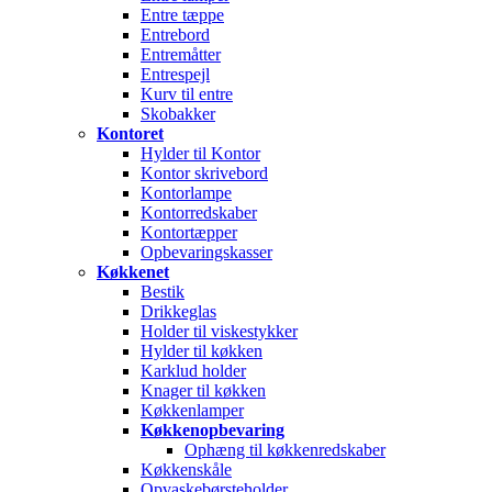
Entre tæppe
Entrebord
Entremåtter
Entrespejl
Kurv til entre
Skobakker
Kontoret
Hylder til Kontor
Kontor skrivebord
Kontorlampe
Kontorredskaber
Kontortæpper
Opbevaringskasser
Køkkenet
Bestik
Drikkeglas
Holder til viskestykker
Hylder til køkken
Karklud holder
Knager til køkken
Køkkenlamper
Køkkenopbevaring
Ophæng til køkkenredskaber
Køkkenskåle
Opvaskebørsteholder