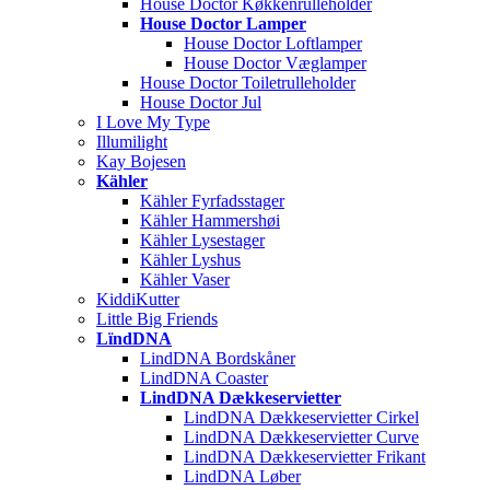
House Doctor Køkkenrulleholder
House Doctor Lamper
House Doctor Loftlamper
House Doctor Væglamper
House Doctor Toiletrulleholder
House Doctor Jul
I Love My Type
Illumilight
Kay Bojesen
Kähler
Kähler Fyrfadsstager
Kähler Hammershøi
Kähler Lysestager
Kähler Lyshus
Kähler Vaser
KiddiKutter
Little Big Friends
LïndDNA
LindDNA Bordskåner
LindDNA Coaster
LindDNA Dækkeservietter
LindDNA Dækkeservietter Cirkel
LindDNA Dækkeservietter Curve
LindDNA Dækkeservietter Frikant
LindDNA Løber