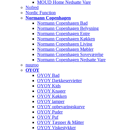
MOUD Home Nedsatte Vare
Nofred
Nordic Function
Normann Copenhagen
Normann Copenhagen Bad
Normann Copenhagen Belysning
Normann Copenhagen Entre
Normann Copenhagen Køkken
Normann Copenhagen Living
Normann Copenhagen Møbler
Normann Copenhagen Soveværelse
Normann Copenhagen Nedsatte Vare
nuuroo
OYOY
OYOY Bad
OYOY Dækkeservietter
OYOY Kids
OYOY Knager
OYOY Køkken
OYOY lamper
OYOY opbevaringskurve
OYOY Puder
OYOY Puf
OYOY Tæpper & Måtter
OYOY Viskestykker