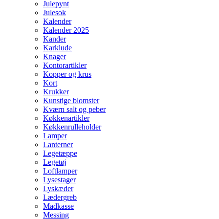
Julepynt
Julesok
Kalender
Kalender 2025
Kander
Karklude
Knager
Kontorartikler
Kopper og krus
Kort
Krukker
Kunstige blomster
Kværn salt og peber
Køkkenartikler
Køkkenrulleholder
Lamper
Lanterner
Legetæppe
Legetøj
Loftlamper
Lysestager
Lyskæder
Lædergreb
Madkasse
Messing