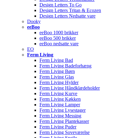
Design Letters To Go
Design Letters Tritan & Ecozen
Design Letters Nedsatte vare
Dooky
eeBoo
eeBoo 1000 brikker
eeBoo 500 brikker
eeBoo nedsatte vare
EO
Ferm Living
Ferm Living Bad
Ferm Living Badeforhæng
Ferm Living Børn
Ferm Living Glas
Ferm Living Hylder
Ferm Living Håndklædeholder
Ferm Living Kurve
Ferm Living Køkken
Ferm Living Lamper
Ferm Living Lysestager
Ferm Living Messing
Ferm Living Plantekasser
Ferm Living Puder
Ferm Living Soveværelse
Ferm Living Spejle