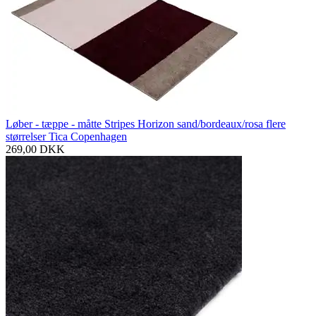
Løber - tæppe - måtte Stripes Horizon sand/bordeaux/rosa flere
størrelser Tica Copenhagen
269,00
DKK