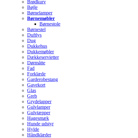
Brødkurv
Bøjle
Børnelamper
Børnemøbler
Børnestole
Børnestel
Duftlys
Dug
Dukkehus
Dukkemøbler
Dækkeservietter
Dørmåtte
Fad
Forklæde
Garderobestang
Gavekort
Glas
Greb
Grydelapper
Gulvlamper
Gulvtæpper
Hagesmæk
Hunde udstyr
Hylde
Håndklæder