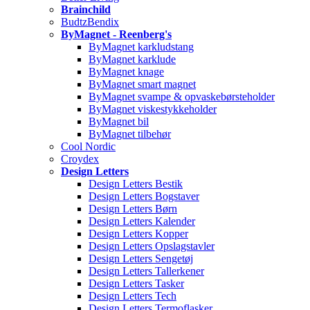
Brainchild
BudtzBendix
ByMagnet - Reenberg's
ByMagnet karkludstang
ByMagnet karklude
ByMagnet knage
ByMagnet smart magnet
ByMagnet svampe & opvaskebørsteholder
ByMagnet viskestykkeholder
ByMagnet bil
ByMagnet tilbehør
Cool Nordic
Croydex
Design Letters
Design Letters Bestik
Design Letters Bogstaver
Design Letters Børn
Design Letters Kalender
Design Letters Kopper
Design Letters Opslagstavler
Design Letters Sengetøj
Design Letters Tallerkener
Design Letters Tasker
Design Letters Tech
Design Letters Termoflasker