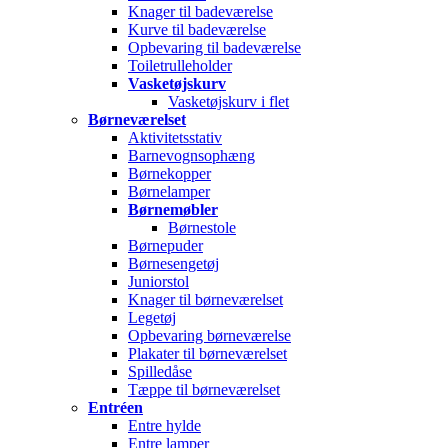
Knager til badeværelse
Kurve til badeværelse
Opbevaring til badeværelse
Toiletrulleholder
Vasketøjskurv
Vasketøjskurv i flet
Børneværelset
Aktivitetsstativ
Barnevognsophæng
Børnekopper
Børnelamper
Børnemøbler
Børnestole
Børnepuder
Børnesengetøj
Juniorstol
Knager til børneværelset
Legetøj
Opbevaring børneværelse
Plakater til børneværelset
Spilledåse
Tæppe til børneværelset
Entréen
Entre hylde
Entre lamper