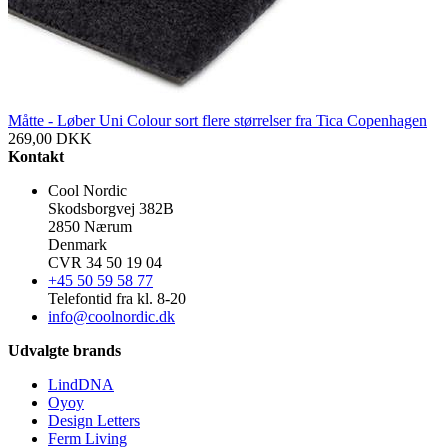
Måtte - Løber Uni Colour sort flere størrelser fra Tica Copenhagen
269,00
DKK
Kontakt
Cool Nordic
Skodsborgvej 382B
2850 Nærum
Denmark
CVR 34 50 19 04
+45 50 59 58 77
Telefontid fra kl. 8-20
info@coolnordic.dk
Udvalgte brands
LindDNA
Oyoy
Design Letters
Ferm Living