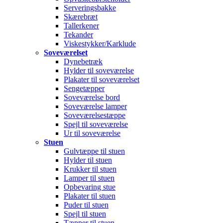
Serveringsbakke
Skærebræt
Tallerkener
Tekander
Viskestykker/Karklude
Soveværelset
Dynebetræk
Hylder til soveværelse
Plakater til soveværelset
Sengetæpper
Soveværelse bord
Soveværelse lamper
Soveværelsestæppe
Spejl til soveværelse
Ur til soveværelse
Stuen
Gulvtæppe til stuen
Hylder til stuen
Krukker til stuen
Lamper til stuen
Opbevaring stue
Plakater til stuen
Puder til stuen
Spejl til stuen
Tæpper til stuen