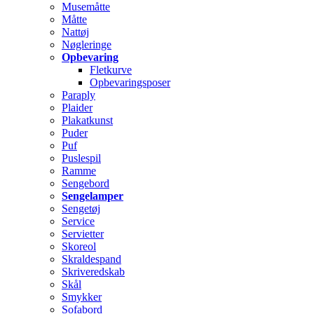
Musemåtte
Måtte
Nattøj
Nøgleringe
Opbevaring
Fletkurve
Opbevaringsposer
Paraply
Plaider
Plakatkunst
Puder
Puf
Puslespil
Ramme
Sengebord
Sengelamper
Sengetøj
Service
Servietter
Skoreol
Skraldespand
Skriveredskab
Skål
Smykker
Sofabord