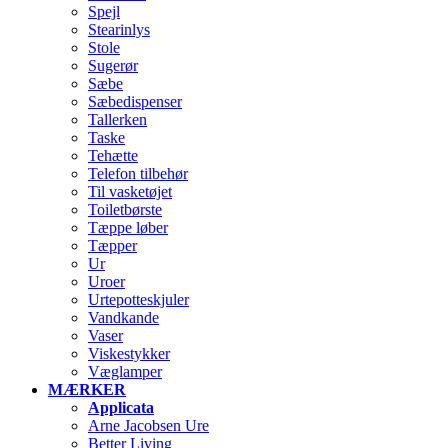
Spejl
Stearinlys
Stole
Sugerør
Sæbe
Sæbedispenser
Tallerken
Taske
Tehætte
Telefon tilbehør
Til vasketøjet
Toiletbørste
Tæppe løber
Tæpper
Ur
Uroer
Urtepotteskjuler
Vandkande
Vaser
Viskestykker
Væglamper
MÆRKER
Applicata
Arne Jacobsen Ure
Better Living