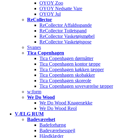
OYOY Zoo
OYOY Nedsatte Vare
OYOY Jul
ReCollector
ReCollector Affaldsspande
ReCollector Toiletspand
ReCollector Vasketøjsmøbel
ReCollector Vasketøjspose
Svanes
Tica Copenhagen
Tica Copenhagen dørmåtter
Tica Copenhagen kontor tæppe
Tica Copenhagen køkken tæpper
Tica Copenhagen skobakker
Tica Copenhagen skoreole
Tica Copenhagen soveværelse tæpper
w:form
We Do Wood
We Do Wood Knagerække
We Do Wood Reol
VÆLG RUM
Badeværelset
Badeforhæng
Badeværelsesspejl
Håndklæder