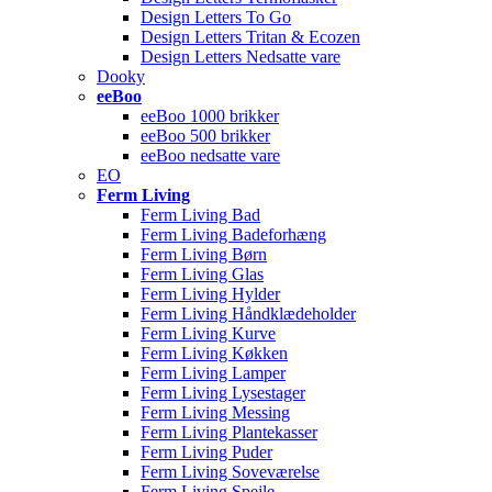
Design Letters To Go
Design Letters Tritan & Ecozen
Design Letters Nedsatte vare
Dooky
eeBoo
eeBoo 1000 brikker
eeBoo 500 brikker
eeBoo nedsatte vare
EO
Ferm Living
Ferm Living Bad
Ferm Living Badeforhæng
Ferm Living Børn
Ferm Living Glas
Ferm Living Hylder
Ferm Living Håndklædeholder
Ferm Living Kurve
Ferm Living Køkken
Ferm Living Lamper
Ferm Living Lysestager
Ferm Living Messing
Ferm Living Plantekasser
Ferm Living Puder
Ferm Living Soveværelse
Ferm Living Spejle