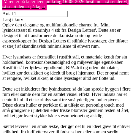
Varen er på lager igen omkring 16-08-2026 bestil nu - så sender vi,
så snart den er på lager
Antal
Læg i kurv
Oplev den elegante og multifunktionelle charme fra 'Mini
lysindsatssæt til stearinlys 4 stk fra Design Letters'. Dette sæt er
designet til at transformere de ikoniske sorte og hvide
espressokopper fra Design Letters til stilfulde lysestager, der tilfører
et strejf af skandinavisk minimalisme til ethvert rum.
Hver lysindsats er fremstillet i rustfrit stål, et materiale kendt for sin
holdbarhed, korrosionsbestandighed og miljøvenlige egenskaber.
Rustfrit stål er fødevaregodkendt, BPA-frit og uden phthalater,
hvilket gør det sikkert og ideelt til brug i hjemmet. Det er også nemt
at rengøre, hvilket sikrer, at dine lysestager altid ser flotte ud.
Dette sæt inkluderer fire lysindsatser, så du kan sprede hyggen i flere
rum eller samle dem for en samlet visuel effekt. Hver indsats har et
centralt hul til et stearinlys samt tre små yderligere huller øverst.
Disse ekstra huller er perfekte til at tilføje en personlig touch med
små grangrene i juletiden eller friske blomster gennem resten af året,
hvilket gør hvert stykke både sæsonbetonet og alsidigt.
Sættet leveres i en smuk æske, der gør det til en ideel gave til enhver
lejlighed, fra indflyttergaver til fødselsdage eller som en særlig