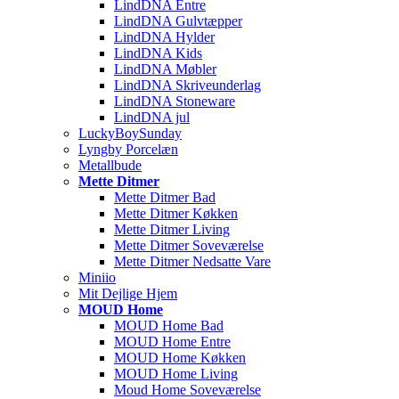
LindDNA Entre
LindDNA Gulvtæpper
LindDNA Hylder
LindDNA Kids
LindDNA Møbler
LindDNA Skriveunderlag
LindDNA Stoneware
LindDNA jul
LuckyBoySunday
Lyngby Porcelæn
Metallbude
Mette Ditmer
Mette Ditmer Bad
Mette Ditmer Køkken
Mette Ditmer Living
Mette Ditmer Soveværelse
Mette Ditmer Nedsatte Vare
Miniio
Mit Dejlige Hjem
MOUD Home
MOUD Home Bad
MOUD Home Entre
MOUD Home Køkken
MOUD Home Living
Moud Home Soveværelse