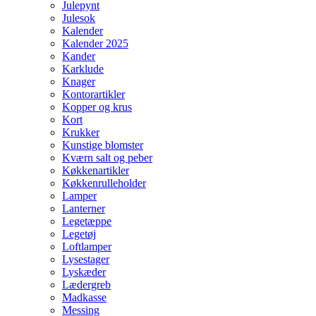
Julepynt
Julesok
Kalender
Kalender 2025
Kander
Karklude
Knager
Kontorartikler
Kopper og krus
Kort
Krukker
Kunstige blomster
Kværn salt og peber
Køkkenartikler
Køkkenrulleholder
Lamper
Lanterner
Legetæppe
Legetøj
Loftlamper
Lysestager
Lyskæder
Lædergreb
Madkasse
Messing