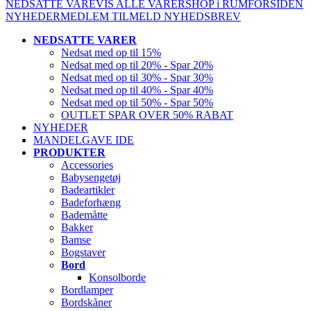
NEDSATTE VARE
VIS ALLE VARER
SHOP i RUM
FORSIDEN
NYHEDER
MEDLEM
TILMELD NYHEDSBREV
NEDSATTE VARER
Nedsat med op til 15%
Nedsat med op til 20% - Spar 20%
Nedsat med op til 30% - Spar 30%
Nedsat med op til 40% - Spar 40%
Nedsat med op til 50% - Spar 50%
OUTLET SPAR OVER 50% RABAT
NYHEDER
MANDELGAVE IDE
PRODUKTER
Accessories
Babysengetøj
Badeartikler
Badeforhæng
Bademåtte
Bakker
Bamse
Bogstaver
Bord
Konsolborde
Bordlamper
Bordskåner