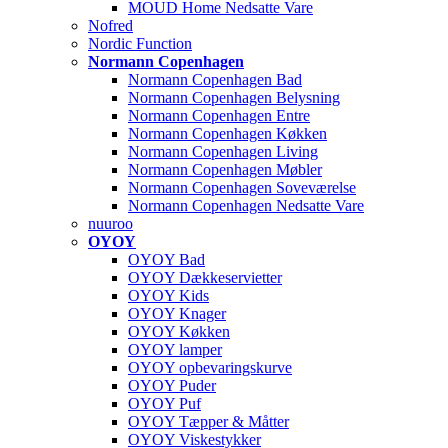
MOUD Home Nedsatte Vare
Nofred
Nordic Function
Normann Copenhagen
Normann Copenhagen Bad
Normann Copenhagen Belysning
Normann Copenhagen Entre
Normann Copenhagen Køkken
Normann Copenhagen Living
Normann Copenhagen Møbler
Normann Copenhagen Soveværelse
Normann Copenhagen Nedsatte Vare
nuuroo
OYOY
OYOY Bad
OYOY Dækkeservietter
OYOY Kids
OYOY Knager
OYOY Køkken
OYOY lamper
OYOY opbevaringskurve
OYOY Puder
OYOY Puf
OYOY Tæpper & Måtter
OYOY Viskestykker