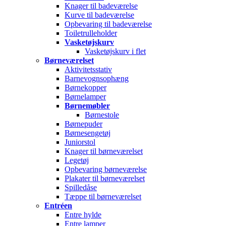
Knager til badeværelse
Kurve til badeværelse
Opbevaring til badeværelse
Toiletrulleholder
Vasketøjskurv
Vasketøjskurv i flet
Børneværelset
Aktivitetsstativ
Barnevognsophæng
Børnekopper
Børnelamper
Børnemøbler
Børnestole
Børnepuder
Børnesengetøj
Juniorstol
Knager til børneværelset
Legetøj
Opbevaring børneværelse
Plakater til børneværelset
Spilledåse
Tæppe til børneværelset
Entréen
Entre hylde
Entre lamper