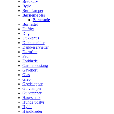
Brødkurv
Bøjle
Børnelamper
Børnemøbler
Børnestole
Børnestel
Duftlys
Dug
Dukkehus
Dukkemøbler
Dækkeservietter
Dørmåtte
Fad
Forklæde
Garderobestang
Gavekort
Glas
Greb
Grydelapper
Gulvlamper
Gulvtæpper
Hagesmæk
Hunde udstyr
Hylde
Håndklæder