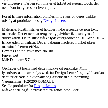
værtindegave. Farven sort tilføjer et tidløst og elegant touch, der
nemt kan integreres i et hvert hjem.
For at få mere information om Design Letters og deres unikke
udvalg af produkter, besøg
Design Letters
.
Materiale: Rustfrit stål er et holdbart, ikke-ætsende og non toxic
materiale. Det er nemt at rengøre og påvirker ikke smagen af
drikkevaren. Det rustfrie stål er fødevarergodkendt, BPA-frit, BPS-
frit og uden phthalater. Det er vakuum insoleret, hvilket sikrer
maksimal thermo-effekt.
Leveres i en fin æske med fire stk.
Farve: sort
Mål: Diameter 5,7 cm
Opgrader dit hjem med dette smukke og praktiske 'Mini
lysindsatssæt til stearinlys 4 stk fra Design Letters', og nyd hvordan
det tilføjer både funktionalitet og æstetik til din indretning.
Varenummer:
102029045SMALL
Se alle produkter fra
Design Letters
Måske er du også interesseret i følgende produkter