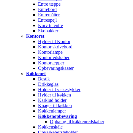
Entre tæppe
Entrebord
Entremåtter
Entrespejl
Kurv til entre
Skobakker
Kontoret
Hylder til Kontor
Kontor skrivebord
Kontorlampe
Kontorredskaber
Kontortæpper
Opbevaringskasser
Køkkenet
Bestik
Drikkeglas
Holder til viskestykker
Hylder til køkken
Karklud holder
Knager til køkken
Køkkenlamper
Køkkenopbevaring
Ophæng til køkkenredskaber
Køkkenskåle
Opvaskebørsteholder