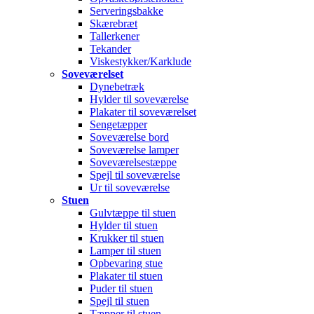
Serveringsbakke
Skærebræt
Tallerkener
Tekander
Viskestykker/Karklude
Soveværelset
Dynebetræk
Hylder til soveværelse
Plakater til soveværelset
Sengetæpper
Soveværelse bord
Soveværelse lamper
Soveværelsestæppe
Spejl til soveværelse
Ur til soveværelse
Stuen
Gulvtæppe til stuen
Hylder til stuen
Krukker til stuen
Lamper til stuen
Opbevaring stue
Plakater til stuen
Puder til stuen
Spejl til stuen
Tæpper til stuen