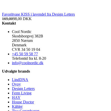
Favoritvase KISS i lavendel fra Design Letters
169,00
98,00
DKK
Kontakt
Cool Nordic
Skodsborgvej 382B
2850 Nærum
Denmark
CVR 34 50 19 04
+45 50 59 58 77
Telefontid fra kl. 8-20
info@coolnordic.dk
Udvalgte brands
LindDNA
Oyoy
Design Letters
Ferm Living
HAY
House Doctor
Kähler
Tica Copenhagen