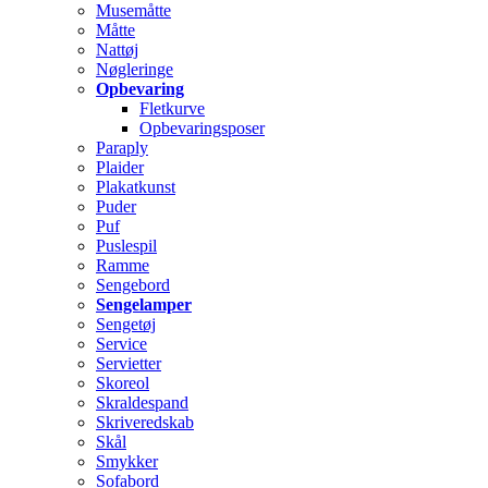
Musemåtte
Måtte
Nattøj
Nøgleringe
Opbevaring
Fletkurve
Opbevaringsposer
Paraply
Plaider
Plakatkunst
Puder
Puf
Puslespil
Ramme
Sengebord
Sengelamper
Sengetøj
Service
Servietter
Skoreol
Skraldespand
Skriveredskab
Skål
Smykker
Sofabord