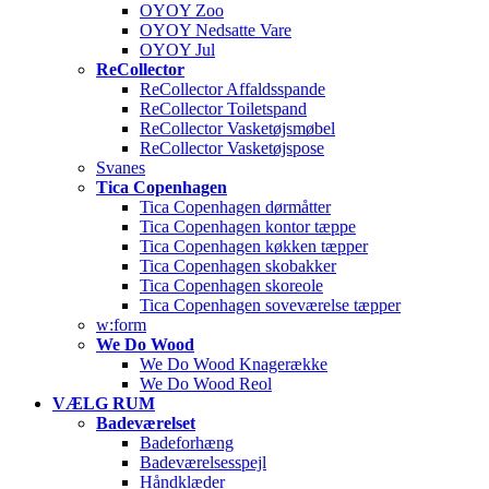
OYOY Zoo
OYOY Nedsatte Vare
OYOY Jul
ReCollector
ReCollector Affaldsspande
ReCollector Toiletspand
ReCollector Vasketøjsmøbel
ReCollector Vasketøjspose
Svanes
Tica Copenhagen
Tica Copenhagen dørmåtter
Tica Copenhagen kontor tæppe
Tica Copenhagen køkken tæpper
Tica Copenhagen skobakker
Tica Copenhagen skoreole
Tica Copenhagen soveværelse tæpper
w:form
We Do Wood
We Do Wood Knagerække
We Do Wood Reol
VÆLG RUM
Badeværelset
Badeforhæng
Badeværelsesspejl
Håndklæder