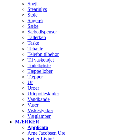
Spejl
Stearinlys
Stole
Sugerør
Sæbe
Sæbedispenser
Tallerken
Taske
Tehætte
Telefon tilbehør
Til vasketøjet
Toiletbørste
Tæppe løber
Tæpper
Ur
Uroer
Urtepotteskjuler
Vandkande
Vaser
Viskestykker
Væglamper
MÆRKER
Applicata
Arne Jacobsen Ure
Better Living