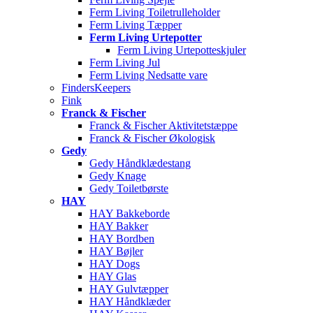
Ferm Living Toiletrulleholder
Ferm Living Tæpper
Ferm Living Urtepotter
Ferm Living Urtepotteskjuler
Ferm Living Jul
Ferm Living Nedsatte vare
FindersKeepers
Fink
Franck & Fischer
Franck & Fischer Aktivitetstæppe
Franck & Fischer Økologisk
Gedy
Gedy Håndklædestang
Gedy Knage
Gedy Toiletbørste
HAY
HAY Bakkeborde
HAY Bakker
HAY Bordben
HAY Bøjler
HAY Dogs
HAY Glas
HAY Gulvtæpper
HAY Håndklæder