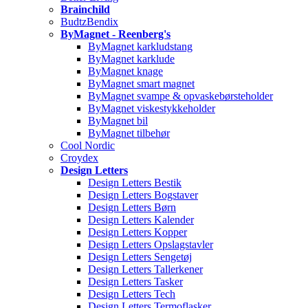
Brainchild
BudtzBendix
ByMagnet - Reenberg's
ByMagnet karkludstang
ByMagnet karklude
ByMagnet knage
ByMagnet smart magnet
ByMagnet svampe & opvaskebørsteholder
ByMagnet viskestykkeholder
ByMagnet bil
ByMagnet tilbehør
Cool Nordic
Croydex
Design Letters
Design Letters Bestik
Design Letters Bogstaver
Design Letters Børn
Design Letters Kalender
Design Letters Kopper
Design Letters Opslagstavler
Design Letters Sengetøj
Design Letters Tallerkener
Design Letters Tasker
Design Letters Tech
Design Letters Termoflasker