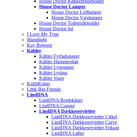
House Doctor Køkkenrulleholder
House Doctor Lamper
House Doctor Loftlamper
House Doctor Væglamper
House Doctor Toiletrulleholder
House Doctor Jul
I Love My Type
Illumilight
Kay Bojesen
Kähler
Kähler Fyrfadsstager
Kähler Hammershøi
Kähler Lysestager
Kähler Lyshus
Kähler Vaser
KiddiKutter
Little Big Friends
LïndDNA
LindDNA Bordskåner
LindDNA Coaster
LindDNA Dækkeservietter
LindDNA Dækkeservietter Cirkel
LindDNA Dækkeservietter Curve
LindDNA Dækkeservietter Frikant
LindDNA Løber