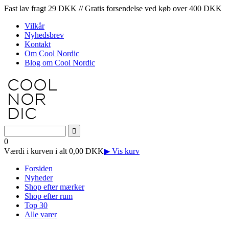
Fast lav fragt 29 DKK // Gratis forsendelse ved køb over 400 DKK
Vilkår
Nyhedsbrev
Kontakt
Om Cool Nordic
Blog om Cool Nordic
0
Værdi i kurven i alt 0,00 DKK
▶ Vis kurv
Forsiden
Nyheder
Shop efter mærker
Shop efter rum
Top 30
Alle varer