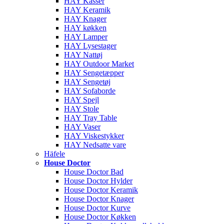
HAY Kasser
HAY Keramik
HAY Knager
HAY køkken
HAY Lamper
HAY Lysestager
HAY Nattøj
HAY Outdoor Market
HAY Sengetæpper
HAY Sengetøj
HAY Sofaborde
HAY Spejl
HAY Stole
HAY Tray Table
HAY Vaser
HAY Viskestykker
HAY Nedsatte vare
Häfele
House Doctor
House Doctor Bad
House Doctor Hylder
House Doctor Keramik
House Doctor Knager
House Doctor Kurve
House Doctor Køkken