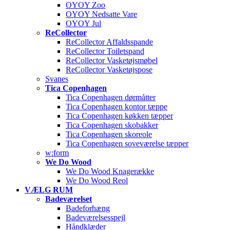
OYOY Zoo
OYOY Nedsatte Vare
OYOY Jul
ReCollector
ReCollector Affaldsspande
ReCollector Toiletspand
ReCollector Vasketøjsmøbel
ReCollector Vasketøjspose
Svanes
Tica Copenhagen
Tica Copenhagen dørmåtter
Tica Copenhagen kontor tæppe
Tica Copenhagen køkken tæpper
Tica Copenhagen skobakker
Tica Copenhagen skoreole
Tica Copenhagen soveværelse tæpper
w:form
We Do Wood
We Do Wood Knagerække
We Do Wood Reol
VÆLG RUM
Badeværelset
Badeforhæng
Badeværelsesspejl
Håndklæder