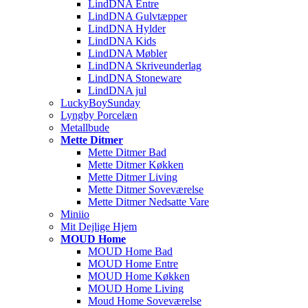
LindDNA Entre
LindDNA Gulvtæpper
LindDNA Hylder
LindDNA Kids
LindDNA Møbler
LindDNA Skriveunderlag
LindDNA Stoneware
LindDNA jul
LuckyBoySunday
Lyngby Porcelæn
Metallbude
Mette Ditmer
Mette Ditmer Bad
Mette Ditmer Køkken
Mette Ditmer Living
Mette Ditmer Soveværelse
Mette Ditmer Nedsatte Vare
Miniio
Mit Dejlige Hjem
MOUD Home
MOUD Home Bad
MOUD Home Entre
MOUD Home Køkken
MOUD Home Living
Moud Home Soveværelse