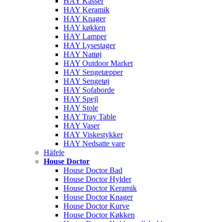
HAY Kasser
HAY Keramik
HAY Knager
HAY køkken
HAY Lamper
HAY Lysestager
HAY Nattøj
HAY Outdoor Market
HAY Sengetæpper
HAY Sengetøj
HAY Sofaborde
HAY Spejl
HAY Stole
HAY Tray Table
HAY Vaser
HAY Viskestykker
HAY Nedsatte vare
Häfele
House Doctor
House Doctor Bad
House Doctor Hylder
House Doctor Keramik
House Doctor Knager
House Doctor Kurve
House Doctor Køkken