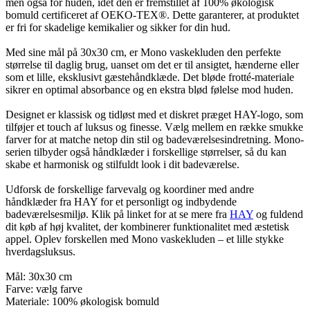
men også for huden, idet den er fremstillet af 100% økologisk
bomuld certificeret af OEKO-TEX®. Dette garanterer, at produktet
er fri for skadelige kemikalier og sikker for din hud.
Med sine mål på 30x30 cm, er Mono vaskekluden den perfekte
størrelse til daglig brug, uanset om det er til ansigtet, hænderne eller
som et lille, eksklusivt gæstehåndklæde. Det bløde frotté-materiale
sikrer en optimal absorbance og en ekstra blød følelse mod huden.
Designet er klassisk og tidløst med et diskret præget HAY-logo, som
tilføjer et touch af luksus og finesse. Vælg mellem en række smukke
farver for at matche netop din stil og badeværelsesindretning. Mono-
serien tilbyder også håndklæder i forskellige størrelser, så du kan
skabe et harmonisk og stilfuldt look i dit badeværelse.
Udforsk de forskellige farvevalg og koordiner med andre
håndklæder fra HAY for et personligt og indbydende
badeværelsesmiljø. Klik på linket for at se mere fra
HAY
og fuldend
dit køb af høj kvalitet, der kombinerer funktionalitet med æstetisk
appel. Oplev forskellen med Mono vaskekluden – et lille stykke
hverdagsluksus.
Mål: 30x30 cm
Farve: vælg farve
Materiale: 100% økologisk bomuld