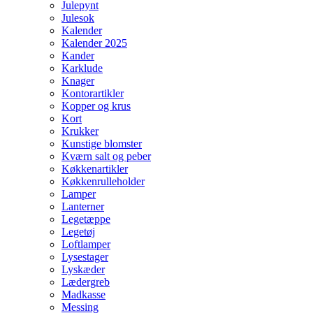
Julepynt
Julesok
Kalender
Kalender 2025
Kander
Karklude
Knager
Kontorartikler
Kopper og krus
Kort
Krukker
Kunstige blomster
Kværn salt og peber
Køkkenartikler
Køkkenrulleholder
Lamper
Lanterner
Legetæppe
Legetøj
Loftlamper
Lysestager
Lyskæder
Lædergreb
Madkasse
Messing