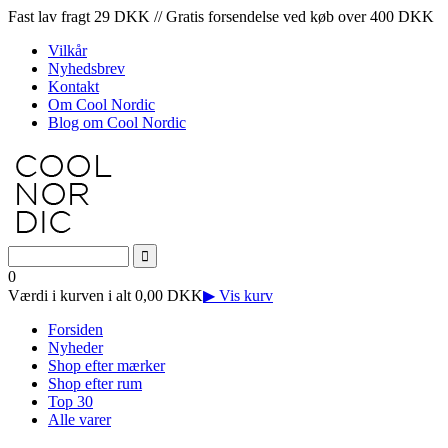
Fast lav fragt 29 DKK // Gratis forsendelse ved køb over 400 DKK
Vilkår
Nyhedsbrev
Kontakt
Om Cool Nordic
Blog om Cool Nordic
0
Værdi i kurven i alt 0,00 DKK
▶ Vis kurv
Forsiden
Nyheder
Shop efter mærker
Shop efter rum
Top 30
Alle varer