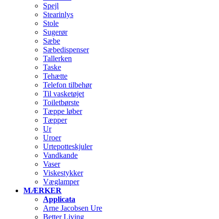
Spejl
Stearinlys
Stole
Sugerør
Sæbe
Sæbedispenser
Tallerken
Taske
Tehætte
Telefon tilbehør
Til vasketøjet
Toiletbørste
Tæppe løber
Tæpper
Ur
Uroer
Urtepotteskjuler
Vandkande
Vaser
Viskestykker
Væglamper
MÆRKER
Applicata
Arne Jacobsen Ure
Better Living