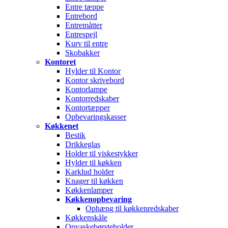
Entre tæppe
Entrebord
Entremåtter
Entrespejl
Kurv til entre
Skobakker
Kontoret
Hylder til Kontor
Kontor skrivebord
Kontorlampe
Kontorredskaber
Kontortæpper
Opbevaringskasser
Køkkenet
Bestik
Drikkeglas
Holder til viskestykker
Hylder til køkken
Karklud holder
Knager til køkken
Køkkenlamper
Køkkenopbevaring
Ophæng til køkkenredskaber
Køkkenskåle
Opvaskebørsteholder