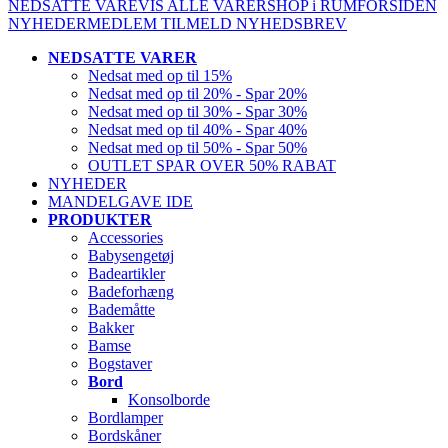
NEDSATTE VARE
VIS ALLE VARER
SHOP i RUM
FORSIDEN
NYHEDER
MEDLEM
TILMELD NYHEDSBREV
NEDSATTE VARER
Nedsat med op til 15%
Nedsat med op til 20% - Spar 20%
Nedsat med op til 30% - Spar 30%
Nedsat med op til 40% - Spar 40%
Nedsat med op til 50% - Spar 50%
OUTLET SPAR OVER 50% RABAT
NYHEDER
MANDELGAVE IDE
PRODUKTER
Accessories
Babysengetøj
Badeartikler
Badeforhæng
Bademåtte
Bakker
Bamse
Bogstaver
Bord
Konsolborde
Bordlamper
Bordskåner