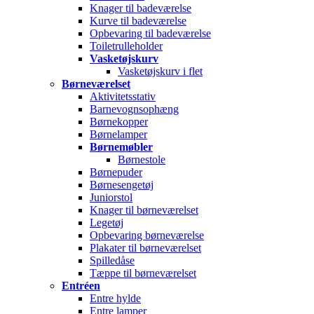
Knager til badeværelse
Kurve til badeværelse
Opbevaring til badeværelse
Toiletrulleholder
Vasketøjskurv
Vasketøjskurv i flet
Børneværelset
Aktivitetsstativ
Barnevognsophæng
Børnekopper
Børnelamper
Børnemøbler
Børnestole
Børnepuder
Børnesengetøj
Juniorstol
Knager til børneværelset
Legetøj
Opbevaring børneværelse
Plakater til børneværelset
Spilledåse
Tæppe til børneværelset
Entréen
Entre hylde
Entre lamper