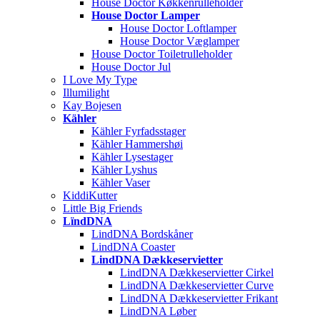
House Doctor Køkkenrulleholder
House Doctor Lamper
House Doctor Loftlamper
House Doctor Væglamper
House Doctor Toiletrulleholder
House Doctor Jul
I Love My Type
Illumilight
Kay Bojesen
Kähler
Kähler Fyrfadsstager
Kähler Hammershøi
Kähler Lysestager
Kähler Lyshus
Kähler Vaser
KiddiKutter
Little Big Friends
LïndDNA
LindDNA Bordskåner
LindDNA Coaster
LindDNA Dækkeservietter
LindDNA Dækkeservietter Cirkel
LindDNA Dækkeservietter Curve
LindDNA Dækkeservietter Frikant
LindDNA Løber