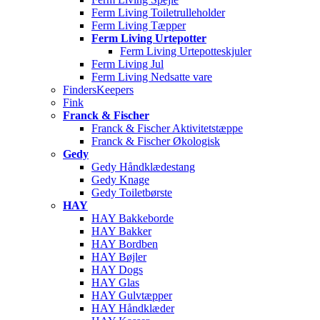
Ferm Living Toiletrulleholder
Ferm Living Tæpper
Ferm Living Urtepotter
Ferm Living Urtepotteskjuler
Ferm Living Jul
Ferm Living Nedsatte vare
FindersKeepers
Fink
Franck & Fischer
Franck & Fischer Aktivitetstæppe
Franck & Fischer Økologisk
Gedy
Gedy Håndklædestang
Gedy Knage
Gedy Toiletbørste
HAY
HAY Bakkeborde
HAY Bakker
HAY Bordben
HAY Bøjler
HAY Dogs
HAY Glas
HAY Gulvtæpper
HAY Håndklæder