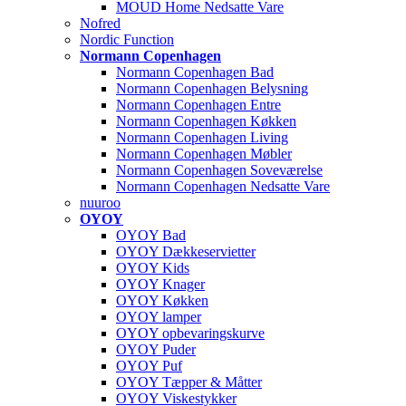
MOUD Home Nedsatte Vare
Nofred
Nordic Function
Normann Copenhagen
Normann Copenhagen Bad
Normann Copenhagen Belysning
Normann Copenhagen Entre
Normann Copenhagen Køkken
Normann Copenhagen Living
Normann Copenhagen Møbler
Normann Copenhagen Soveværelse
Normann Copenhagen Nedsatte Vare
nuuroo
OYOY
OYOY Bad
OYOY Dækkeservietter
OYOY Kids
OYOY Knager
OYOY Køkken
OYOY lamper
OYOY opbevaringskurve
OYOY Puder
OYOY Puf
OYOY Tæpper & Måtter
OYOY Viskestykker