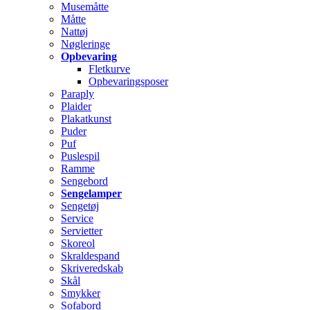
Musemåtte
Måtte
Nattøj
Nøgleringe
Opbevaring
Fletkurve
Opbevaringsposer
Paraply
Plaider
Plakatkunst
Puder
Puf
Puslespil
Ramme
Sengebord
Sengelamper
Sengetøj
Service
Servietter
Skoreol
Skraldespand
Skriveredskab
Skål
Smykker
Sofabord