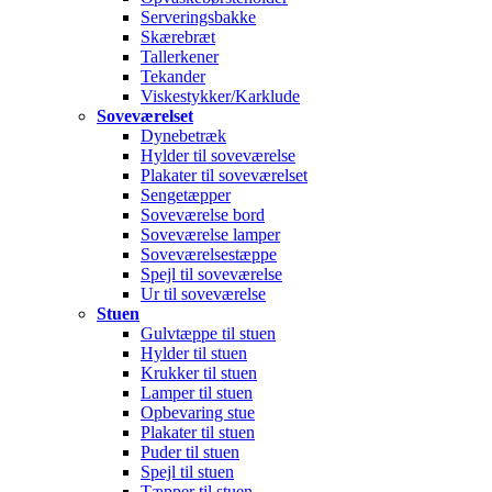
Serveringsbakke
Skærebræt
Tallerkener
Tekander
Viskestykker/Karklude
Soveværelset
Dynebetræk
Hylder til soveværelse
Plakater til soveværelset
Sengetæpper
Soveværelse bord
Soveværelse lamper
Soveværelsestæppe
Spejl til soveværelse
Ur til soveværelse
Stuen
Gulvtæppe til stuen
Hylder til stuen
Krukker til stuen
Lamper til stuen
Opbevaring stue
Plakater til stuen
Puder til stuen
Spejl til stuen
Tæpper til stuen