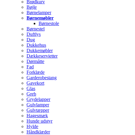
Brødkurv
Bøjle
Børnelamper
Børnemøbler
Børnestole
Børnestel
Duftlys
Dug
Dukkehus
Dukkemøbler
Dækkeservietter
Dørmåtte
Fad
Forklæde
Garderobestang
Gavekort
Glas
Greb
Grydelapper
Gulvlamper
Gulvtæpper
Hagesmæk
Hunde udstyr
Hylde
Håndklæder