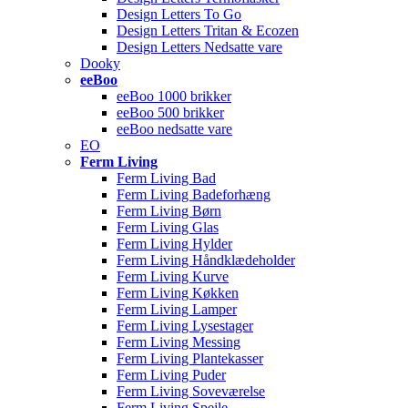
Design Letters To Go
Design Letters Tritan & Ecozen
Design Letters Nedsatte vare
Dooky
eeBoo
eeBoo 1000 brikker
eeBoo 500 brikker
eeBoo nedsatte vare
EO
Ferm Living
Ferm Living Bad
Ferm Living Badeforhæng
Ferm Living Børn
Ferm Living Glas
Ferm Living Hylder
Ferm Living Håndklædeholder
Ferm Living Kurve
Ferm Living Køkken
Ferm Living Lamper
Ferm Living Lysestager
Ferm Living Messing
Ferm Living Plantekasser
Ferm Living Puder
Ferm Living Soveværelse
Ferm Living Spejle