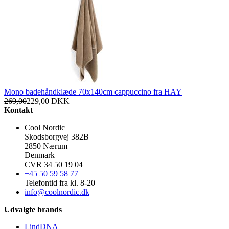
Mono badehåndklæde 70x140cm cappuccino fra HAY
269,00
229,00
DKK
Kontakt
Cool Nordic
Skodsborgvej 382B
2850 Nærum
Denmark
CVR 34 50 19 04
+45 50 59 58 77
Telefontid fra kl. 8-20
info@coolnordic.dk
Udvalgte brands
LindDNA