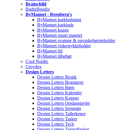
Brainchild
BudtzBendix
ByMagnet - Reenberg's
ByMagnet karkludstang
ByMagnet karklude
ByMagnet knage
ByMagnet smart magnet
ByMagnet svampe & opvaskebørsteholder
ByMagnet viskestykkeholder
ByMagnet bil
ByMagnet tilbehør
Cool Nordic
Croydex
Design Letters
Design Letters Bestik
Design Letters Bogstaver
Design Letters Børn
Design Letters Kalender
Design Letters Kopper
Design Letters Opslagstavler
Design Letters Sengetøj
Design Letters Tallerkener
Design Letters Tasker
Design Letters Tech
Design Letters Termoflasker