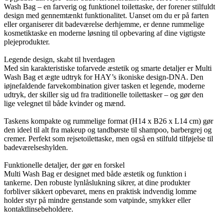
Wash Bag – en farverig og funktionel toilettaske, der forener stilfuldt
design med gennemtænkt funktionalitet. Uanset om du er på farten
eller organiserer dit badeværelse derhjemme, er denne rummelige
kosmetiktaske en moderne løsning til opbevaring af dine vigtigste
plejeprodukter.
Legende design, skabt til hverdagen
Med sin karakteristiske tofarvede æstetik og smarte detaljer er Multi
Wash Bag et ægte udtryk for HAY’s ikoniske design-DNA. Den
iøjnefaldende farvekombination giver tasken et legende, moderne
udtryk, der skiller sig ud fra traditionelle toilettasker – og gør den
lige velegnet til både kvinder og mænd.
Taskens kompakte og rummelige format (H14 x B26 x L14 cm) gør
den ideel til alt fra makeup og tandbørste til shampoo, barbergrej og
cremer. Perfekt som rejsetoilettaske, men også en stilfuld tilføjelse til
badeværelseshylden.
Funktionelle detaljer, der gør en forskel
Multi Wash Bag er designet med både æstetik og funktion i
tankerne. Den robuste lynlåslukning sikrer, at dine produkter
forbliver sikkert opbevaret, mens en praktisk indvendig lomme
holder styr på mindre genstande som vatpinde, smykker eller
kontaktlinsebeholdere.