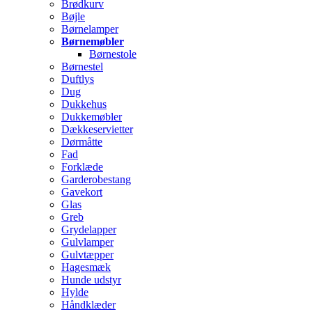
Brødkurv
Bøjle
Børnelamper
Børnemøbler
Børnestole
Børnestel
Duftlys
Dug
Dukkehus
Dukkemøbler
Dækkeservietter
Dørmåtte
Fad
Forklæde
Garderobestang
Gavekort
Glas
Greb
Grydelapper
Gulvlamper
Gulvtæpper
Hagesmæk
Hunde udstyr
Hylde
Håndklæder