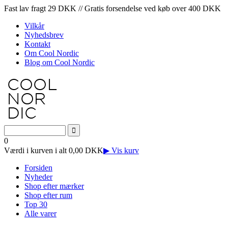
Fast lav fragt 29 DKK // Gratis forsendelse ved køb over 400 DKK
Vilkår
Nyhedsbrev
Kontakt
Om Cool Nordic
Blog om Cool Nordic
0
Værdi i kurven i alt 0,00 DKK
▶ Vis kurv
Forsiden
Nyheder
Shop efter mærker
Shop efter rum
Top 30
Alle varer