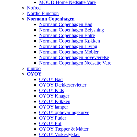
MOUD Home Nedsatte Vare
Nofred
Nordic Function
Normann Copenhagen
Normann Copenhagen Bad
Normann Copenhagen Belysning
Normann Copenhagen Entre
Normann Copenhagen Køkken
Normann Copenhagen Living
Normann Copenhagen Møbler
Normann Copenhagen Soveværelse
Normann Copenhagen Nedsatte Vare
nuuroo
OYOY
OYOY Bad
OYOY Dækkeservietter
OYOY Kids
OYOY Knager
OYOY Køkken
OYOY lamper
OYOY opbevaringskurve
OYOY Puder
OYOY Puf
OYOY Tæpper & Måtter
OYOY Viskestykker