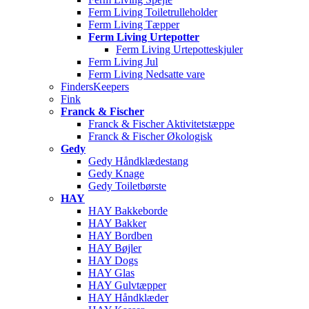
Ferm Living Toiletrulleholder
Ferm Living Tæpper
Ferm Living Urtepotter
Ferm Living Urtepotteskjuler
Ferm Living Jul
Ferm Living Nedsatte vare
FindersKeepers
Fink
Franck & Fischer
Franck & Fischer Aktivitetstæppe
Franck & Fischer Økologisk
Gedy
Gedy Håndklædestang
Gedy Knage
Gedy Toiletbørste
HAY
HAY Bakkeborde
HAY Bakker
HAY Bordben
HAY Bøjler
HAY Dogs
HAY Glas
HAY Gulvtæpper
HAY Håndklæder