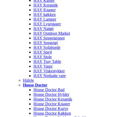
HAY Kasser
HAY Keramik
HAY Knager
HAY køkken
HAY Lamper
HAY Lysestager
HAY Nattøj
HAY Outdoor Market
HAY Sengetæpper
HAY Sengetøj
HAY Sofaborde
HAY Spejl
HAY Stole
HAY Tray Table
HAY Vaser
HAY Viskestykker
HAY Nedsatte vare
Häfele
House Doctor
House Doctor Bad
House Doctor Hylder
House Doctor Keramik
House Doctor Knager
House Doctor Kurve
House Doctor Køkken