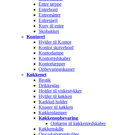
Entre tæppe
Entrebord
Entremåtter
Entrespejl
Kurv til entre
Skobakker
Kontoret
Hylder til Kontor
Kontor skrivebord
Kontorlampe
Kontorredskaber
Kontortæpper
Opbevaringskasser
Køkkenet
Bestik
Drikkeglas
Holder til viskestykker
Hylder til køkken
Karklud holder
Knager til køkken
Køkkenlamper
Køkkenopbevaring
Ophæng til køkkenredskaber
Køkkenskåle
Opvaskebørsteholder