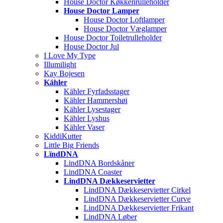
House Doctor Køkkenrulleholder
House Doctor Lamper
House Doctor Loftlamper
House Doctor Væglamper
House Doctor Toiletrulleholder
House Doctor Jul
I Love My Type
Illumilight
Kay Bojesen
Kähler
Kähler Fyrfadsstager
Kähler Hammershøi
Kähler Lysestager
Kähler Lyshus
Kähler Vaser
KiddiKutter
Little Big Friends
LïndDNA
LindDNA Bordskåner
LindDNA Coaster
LindDNA Dækkeservietter
LindDNA Dækkeservietter Cirkel
LindDNA Dækkeservietter Curve
LindDNA Dækkeservietter Frikant
LindDNA Løber