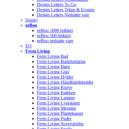
Design Letters To Go
Design Letters Tritan & Ecozen
Design Letters Nedsatte vare
Dooky
eeBoo
eeBoo 1000 brikker
eeBoo 500 brikker
eeBoo nedsatte vare
EO
Ferm Living
Ferm Living Bad
Ferm Living Badeforhæng
Ferm Living Børn
Ferm Living Glas
Ferm Living Hylder
Ferm Living Håndklædeholder
Ferm Living Kurve
Ferm Living Køkken
Ferm Living Lamper
Ferm Living Lysestager
Ferm Living Messing
Ferm Living Plantekasser
Ferm Living Puder
Ferm Living Soveværelse
Ferm Living Spejle