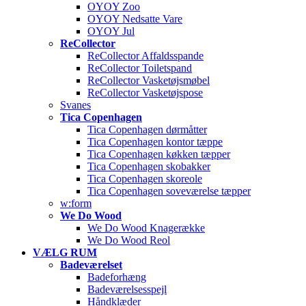
OYOY Zoo
OYOY Nedsatte Vare
OYOY Jul
ReCollector
ReCollector Affaldsspande
ReCollector Toiletspand
ReCollector Vasketøjsmøbel
ReCollector Vasketøjspose
Svanes
Tica Copenhagen
Tica Copenhagen dørmåtter
Tica Copenhagen kontor tæppe
Tica Copenhagen køkken tæpper
Tica Copenhagen skobakker
Tica Copenhagen skoreole
Tica Copenhagen soveværelse tæpper
w:form
We Do Wood
We Do Wood Knagerække
We Do Wood Reol
VÆLG RUM
Badeværelset
Badeforhæng
Badeværelsesspejl
Håndklæder