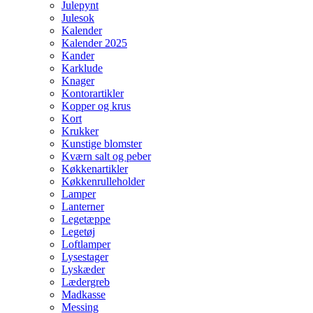
Julepynt
Julesok
Kalender
Kalender 2025
Kander
Karklude
Knager
Kontorartikler
Kopper og krus
Kort
Krukker
Kunstige blomster
Kværn salt og peber
Køkkenartikler
Køkkenrulleholder
Lamper
Lanterner
Legetæppe
Legetøj
Loftlamper
Lysestager
Lyskæder
Lædergreb
Madkasse
Messing