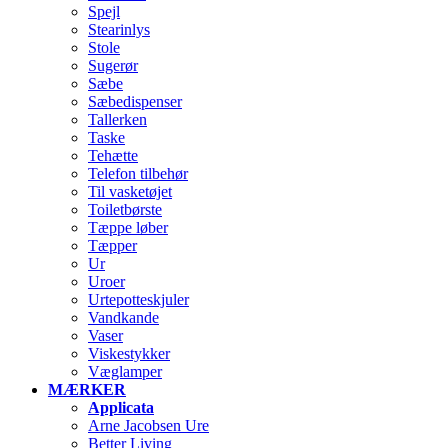
Spejl
Stearinlys
Stole
Sugerør
Sæbe
Sæbedispenser
Tallerken
Taske
Tehætte
Telefon tilbehør
Til vasketøjet
Toiletbørste
Tæppe løber
Tæpper
Ur
Uroer
Urtepotteskjuler
Vandkande
Vaser
Viskestykker
Væglamper
MÆRKER
Applicata
Arne Jacobsen Ure
Better Living