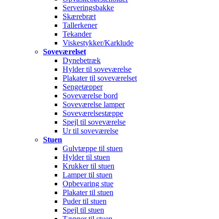
Serveringsbakke
Skærebræt
Tallerkener
Tekander
Viskestykker/Karklude
Soveværelset
Dynebetræk
Hylder til soveværelse
Plakater til soveværelset
Sengetæpper
Soveværelse bord
Soveværelse lamper
Soveværelsestæppe
Spejl til soveværelse
Ur til soveværelse
Stuen
Gulvtæppe til stuen
Hylder til stuen
Krukker til stuen
Lamper til stuen
Opbevaring stue
Plakater til stuen
Puder til stuen
Spejl til stuen
Tæpper til stuen