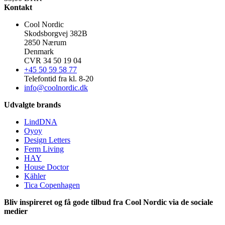
Kontakt
Cool Nordic
Skodsborgvej 382B
2850 Nærum
Denmark
CVR 34 50 19 04
+45 50 59 58 77
Telefontid fra kl. 8-20
info@coolnordic.dk
Udvalgte brands
LindDNA
Oyoy
Design Letters
Ferm Living
HAY
House Doctor
Kähler
Tica Copenhagen
Bliv inspireret og få gode tilbud fra Cool Nordic via de sociale
medier