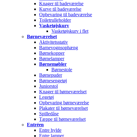
Knager til badeværelse
Kurve til badeværelse
Opbevaring til badeværelse
Toiletrulleholder
Vasketøjskurv
Vasketøjskurv i flet
Børneværelset
Aktivitetsstativ
Barnevognsophæng
Børnekopper
Børnelamper
Børnemøbler
Børnestole
Børnepuder
Børnesengetøj
Juniorstol
Knager til børneværelset
Legetøj
Opbevaring børneværelse
Plakater til børneværelset
Spilledåse
Tæppe til børneværelset
Entréen
Entre hylde
Entre lamper