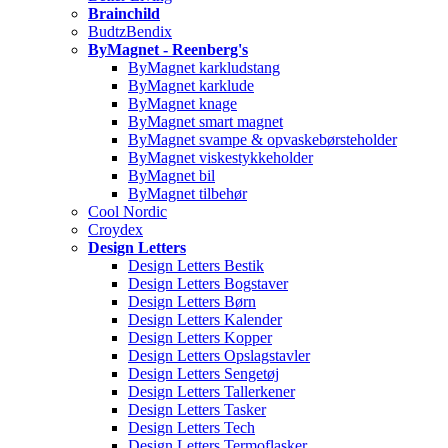
Brainchild
BudtzBendix
ByMagnet - Reenberg's
ByMagnet karkludstang
ByMagnet karklude
ByMagnet knage
ByMagnet smart magnet
ByMagnet svampe & opvaskebørsteholder
ByMagnet viskestykkeholder
ByMagnet bil
ByMagnet tilbehør
Cool Nordic
Croydex
Design Letters
Design Letters Bestik
Design Letters Bogstaver
Design Letters Børn
Design Letters Kalender
Design Letters Kopper
Design Letters Opslagstavler
Design Letters Sengetøj
Design Letters Tallerkener
Design Letters Tasker
Design Letters Tech
Design Letters Termoflasker