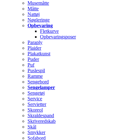
Musemåtte
Måtte
Nattøj
Nøgleringe
Opbevaring
Fletkurve
Opbevaringsposer
Paraply
Plaider
Plakatkunst
Puder
Puf
Puslespil
Ramme
Sengebord
Sengelamper
Sengetøj
Service
Servietter
Skoreol
Skraldespand
Skriveredskab
Skål
Smykker
Sofabord