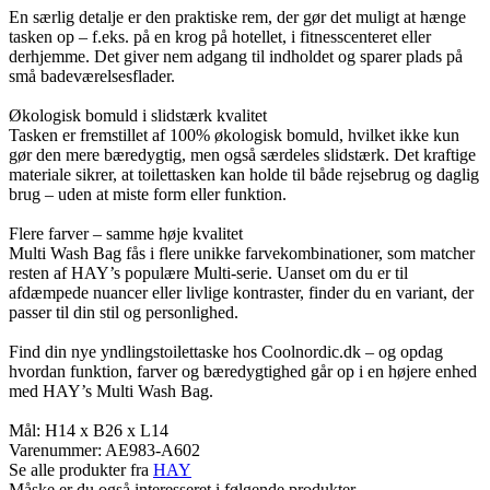
En særlig detalje er den praktiske rem, der gør det muligt at hænge
tasken op – f.eks. på en krog på hotellet, i fitnesscenteret eller
derhjemme. Det giver nem adgang til indholdet og sparer plads på
små badeværelsesflader.
Økologisk bomuld i slidstærk kvalitet
Tasken er fremstillet af 100% økologisk bomuld, hvilket ikke kun
gør den mere bæredygtig, men også særdeles slidstærk. Det kraftige
materiale sikrer, at toilettasken kan holde til både rejsebrug og daglig
brug – uden at miste form eller funktion.
Flere farver – samme høje kvalitet
Multi Wash Bag fås i flere unikke farvekombinationer, som matcher
resten af HAY’s populære Multi-serie. Uanset om du er til
afdæmpede nuancer eller livlige kontraster, finder du en variant, der
passer til din stil og personlighed.
Find din nye yndlingstoilettaske hos Coolnordic.dk – og opdag
hvordan funktion, farver og bæredygtighed går op i en højere enhed
med HAY’s Multi Wash Bag.
Mål: H14 x B26 x L14
Varenummer:
AE983-A602
Se alle produkter fra
HAY
Måske er du også interesseret i følgende produkter