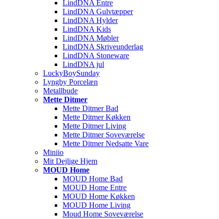
LindDNA Entre
LindDNA Gulvtæpper
LindDNA Hylder
LindDNA Kids
LindDNA Møbler
LindDNA Skriveunderlag
LindDNA Stoneware
LindDNA jul
LuckyBoySunday
Lyngby Porcelæn
Metallbude
Mette Ditmer
Mette Ditmer Bad
Mette Ditmer Køkken
Mette Ditmer Living
Mette Ditmer Soveværelse
Mette Ditmer Nedsatte Vare
Miniio
Mit Dejlige Hjem
MOUD Home
MOUD Home Bad
MOUD Home Entre
MOUD Home Køkken
MOUD Home Living
Moud Home Soveværelse