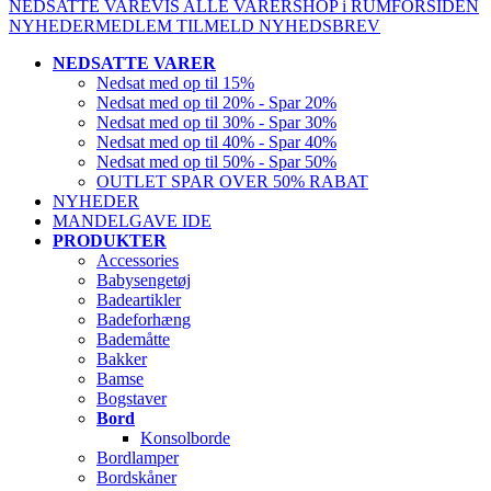
NEDSATTE VARE
VIS ALLE VARER
SHOP i RUM
FORSIDEN
NYHEDER
MEDLEM
TILMELD NYHEDSBREV
NEDSATTE VARER
Nedsat med op til 15%
Nedsat med op til 20% - Spar 20%
Nedsat med op til 30% - Spar 30%
Nedsat med op til 40% - Spar 40%
Nedsat med op til 50% - Spar 50%
OUTLET SPAR OVER 50% RABAT
NYHEDER
MANDELGAVE IDE
PRODUKTER
Accessories
Babysengetøj
Badeartikler
Badeforhæng
Bademåtte
Bakker
Bamse
Bogstaver
Bord
Konsolborde
Bordlamper
Bordskåner