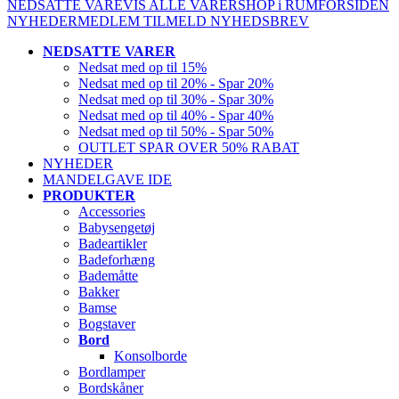
NEDSATTE VARE
VIS ALLE VARER
SHOP i RUM
FORSIDEN
NYHEDER
MEDLEM
TILMELD NYHEDSBREV
NEDSATTE VARER
Nedsat med op til 15%
Nedsat med op til 20% - Spar 20%
Nedsat med op til 30% - Spar 30%
Nedsat med op til 40% - Spar 40%
Nedsat med op til 50% - Spar 50%
OUTLET SPAR OVER 50% RABAT
NYHEDER
MANDELGAVE IDE
PRODUKTER
Accessories
Babysengetøj
Badeartikler
Badeforhæng
Bademåtte
Bakker
Bamse
Bogstaver
Bord
Konsolborde
Bordlamper
Bordskåner