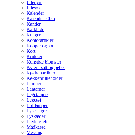
Julepynt
Julesok
Kalender
Kalender 2025
Kander
Karklude
Knager
Kontorartikler
Kopper og krus
Kort
Krukker
Kunstige blomster
Kværn salt og peber
Køkkenartikler
Køkkenrulleholder
Lamper
Lanterner
Legetæppe
Legetøj
Loftlamper
Lysestager
Lyskæder
Lædergreb
Madkasse
Messing