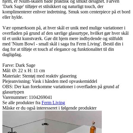
hjem, er Nium-skålen både praktisk og smukt designet. Farven
'Dark Sage' tilføjer et stilsikkert og naturligt touch, der
komplimenterer enhver indretning. Smuk som centerpiece på et bord
eller hylde.
Vær opmærksom på, at hver skål er unik med mulige variationer i
overfladen på grund af den særlige glasurtype, hvilket gør hver skål
til et unikt kunstværk. Gør dit hjem mere indbydende og stilfuldt
med 'Nium Bowl - small skål i saga fra Ferm Living'. Bestil din i
dag for at tilføje et touch af elegance og funktionalitet til din
dagligdag.
Farve: Dark Sage
Mål: Ø: 22 x H: 11 cm
Materiale: Stentøj med reaktiv glasering
Plejeanvisning: Vask i hånden med opvaskemiddel
OBS: Der kan forekomme variationer i overfladen på grund af
glasurtypen
Varenummer:
1104269041
Se alle produkter fra
Ferm Living
Måske er du også interesseret i følgende produkter