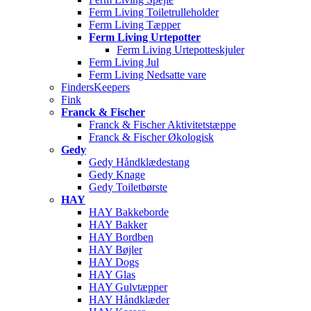
Ferm Living Toiletrulleholder
Ferm Living Tæpper
Ferm Living Urtepotter
Ferm Living Urtepotteskjuler
Ferm Living Jul
Ferm Living Nedsatte vare
FindersKeepers
Fink
Franck & Fischer
Franck & Fischer Aktivitetstæppe
Franck & Fischer Økologisk
Gedy
Gedy Håndklædestang
Gedy Knage
Gedy Toiletbørste
HAY
HAY Bakkeborde
HAY Bakker
HAY Bordben
HAY Bøjler
HAY Dogs
HAY Glas
HAY Gulvtæpper
HAY Håndklæder