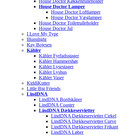
House Doctor Køkkenrulleholder
House Doctor Lamper
House Doctor Loftlamper
House Doctor Væglamper
House Doctor Toiletrulleholder
House Doctor Jul
I Love My Type
Illumilight
Kay Bojesen
Kähler
Kähler Fyrfadsstager
Kähler Hammershøi
Kähler Lysestager
Kähler Lyshus
Kähler Vaser
KiddiKutter
Little Big Friends
LïndDNA
LindDNA Bordskåner
LindDNA Coaster
LindDNA Dækkeservietter
LindDNA Dækkeservietter Cirkel
LindDNA Dækkeservietter Curve
LindDNA Dækkeservietter Frikant
LindDNA Løber