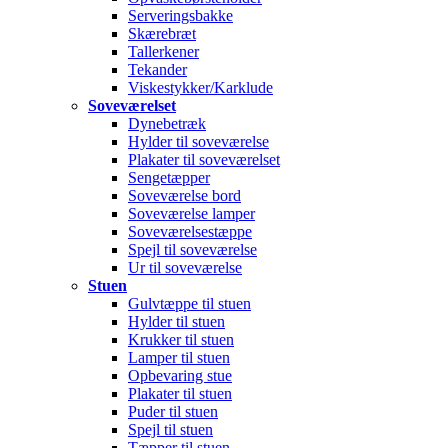
Serveringsbakke
Skærebræt
Tallerkener
Tekander
Viskestykker/Karklude
Soveværelset
Dynebetræk
Hylder til soveværelse
Plakater til soveværelset
Sengetæpper
Soveværelse bord
Soveværelse lamper
Soveværelsestæppe
Spejl til soveværelse
Ur til soveværelse
Stuen
Gulvtæppe til stuen
Hylder til stuen
Krukker til stuen
Lamper til stuen
Opbevaring stue
Plakater til stuen
Puder til stuen
Spejl til stuen
Tæpper til stuen