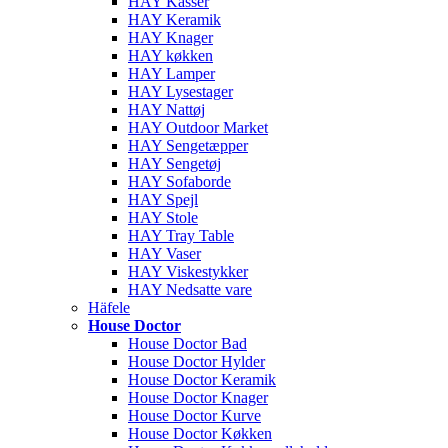
HAY Kasser
HAY Keramik
HAY Knager
HAY køkken
HAY Lamper
HAY Lysestager
HAY Nattøj
HAY Outdoor Market
HAY Sengetæpper
HAY Sengetøj
HAY Sofaborde
HAY Spejl
HAY Stole
HAY Tray Table
HAY Vaser
HAY Viskestykker
HAY Nedsatte vare
Häfele
House Doctor
House Doctor Bad
House Doctor Hylder
House Doctor Keramik
House Doctor Knager
House Doctor Kurve
House Doctor Køkken