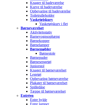
Knager til badeværelse
Kurve til badeværelse
Opbevaring til badeværelse
Toiletrulleholder
Vasketøjskurv
Vasketøjskurv i flet
Børneværelset
Aktivitetsstativ
Barnevognsophæng
Børnekopper
Børnelamper
Børnemøbler
Børnestole
Børnepuder
Børnesengetøj
Juniorstol
Knager til børneværelset
Legetøj
Opbevaring børneværelse
Plakater til børneværelset
Spilledåse
Tæppe til børneværelset
Entréen
Entre hylde
Entre lamper