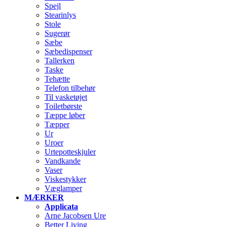
Spejl
Stearinlys
Stole
Sugerør
Sæbe
Sæbedispenser
Tallerken
Taske
Tehætte
Telefon tilbehør
Til vasketøjet
Toiletbørste
Tæppe løber
Tæpper
Ur
Uroer
Urtepotteskjuler
Vandkande
Vaser
Viskestykker
Væglamper
MÆRKER
Applicata
Arne Jacobsen Ure
Better Living