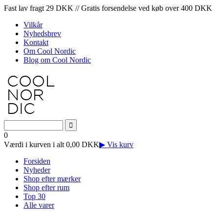
Fast lav fragt 29 DKK // Gratis forsendelse ved køb over 400 DKK
Vilkår
Nyhedsbrev
Kontakt
Om Cool Nordic
Blog om Cool Nordic
0
Værdi i kurven i alt 0,00 DKK
▶ Vis kurv
Forsiden
Nyheder
Shop efter mærker
Shop efter rum
Top 30
Alle varer