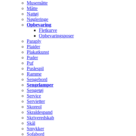
Musemåtte
Måtte
Nattøj
Nøgleringe
Opbevaring
Fletkurve
Opbevaringsposer
Paraply
Plaider
Plakatkunst
Puder
Puf
Puslespil
Ramme
Sengebord
Sengelamper
Sengetøj
Service
Servietter
Skoreol
Skraldespand
Skriveredskab
Skål
Smykker
Sofabord