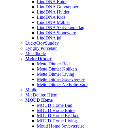
LindDNA Entre
LindDNA Gulvtæpper
LindDNA Hylder
LindDNA Kids
LindDNA Møbler
LindDNA Skriveunderlag
LindDNA Stoneware
LindDNA jul
LuckyBoySunday
Lyngby Porcelæn
Metallbude
Mette Ditmer
Mette Ditmer Bad
Mette Ditmer Køkken
Mette Ditmer Living
Mette Ditmer Soveværelse
Mette Ditmer Nedsatte Vare
Miniio
Mit Dejlige Hjem
MOUD Home
MOUD Home Bad
MOUD Home Entre
MOUD Home Køkken
MOUD Home Living
Moud Home Soveværelse