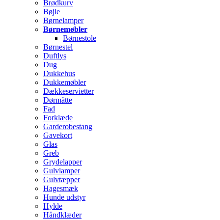
Brødkurv
Bøjle
Børnelamper
Børnemøbler
Børnestole
Børnestel
Duftlys
Dug
Dukkehus
Dukkemøbler
Dækkeservietter
Dørmåtte
Fad
Forklæde
Garderobestang
Gavekort
Glas
Greb
Grydelapper
Gulvlamper
Gulvtæpper
Hagesmæk
Hunde udstyr
Hylde
Håndklæder