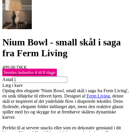
Nium Bowl - small skål i saga
fra Ferm Living
499,00
DKK
Sendes indenfor 4 til 8 dage
Antal
Læg i kurv
Opdag den elegante 'Nium Bowl, small skål i saga fra Ferm Living',
en unik tilføjelse til ethvert hjem. Designet af
Ferm Living
, denne
skål er inspireret af det yndefulde flow i draperede tekstiler. Dens
flydende, elegante folder indfanger øjet, mens den reaktive glasur
spiller med lys og skygge for at fremhæve skålens dynamiske
kurver.
Perfekt til at servere snacks eller som en dekorativ genstand i dit