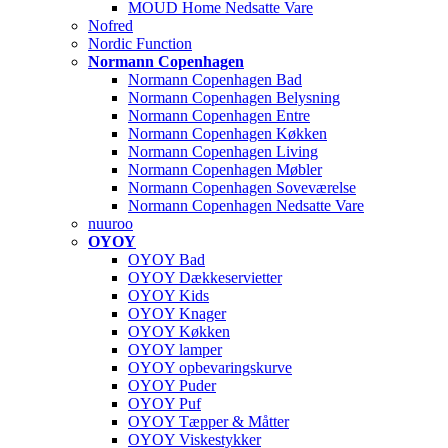
MOUD Home Nedsatte Vare
Nofred
Nordic Function
Normann Copenhagen
Normann Copenhagen Bad
Normann Copenhagen Belysning
Normann Copenhagen Entre
Normann Copenhagen Køkken
Normann Copenhagen Living
Normann Copenhagen Møbler
Normann Copenhagen Soveværelse
Normann Copenhagen Nedsatte Vare
nuuroo
OYOY
OYOY Bad
OYOY Dækkeservietter
OYOY Kids
OYOY Knager
OYOY Køkken
OYOY lamper
OYOY opbevaringskurve
OYOY Puder
OYOY Puf
OYOY Tæpper & Måtter
OYOY Viskestykker