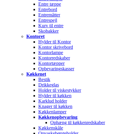
Entre tæppe
Entrebord
Entremåtter
Entrespejl
Kurv til entre
Skobakker
Kontoret
Hylder til Kontor
Kontor skrivebord
Kontorlampe
Kontorredskaber
Kontortæpper
Opbevaringskasser
Køkkenet
Bestik
Drikkeglas
Holder til viskestykker
Hylder til køkken
Karklud holder
Knager til køkken
Køkkenlamper
Køkkenopbevaring
Ophæng til køkkenredskaber
Køkkenskåle
Opvaskebørsteholder