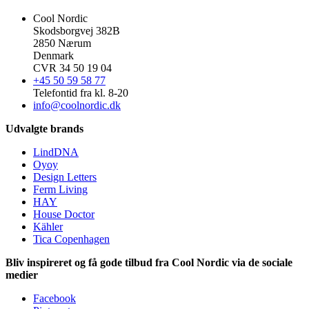
Cool Nordic
Skodsborgvej 382B
2850 Nærum
Denmark
CVR 34 50 19 04
+45 50 59 58 77
Telefontid fra kl. 8-20
info@coolnordic.dk
Udvalgte brands
LindDNA
Oyoy
Design Letters
Ferm Living
HAY
House Doctor
Kähler
Tica Copenhagen
Bliv inspireret og få gode tilbud fra Cool Nordic via de sociale
medier
Facebook