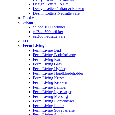
Design Letters To Go
Design Letters Tritan & Ecozen
Design Letters Nedsatte vare
Dooky
eeBoo
eeBoo 1000 brikker
eeBoo 500 brikker
eeBoo nedsatte vare
EO
Ferm Living
Ferm Living Bad
Ferm Living Badeforhæng
Ferm Living Børn
Ferm Living Glas
Ferm Living Hylder
Ferm Living Håndklædeholder
Ferm Living Kurve
Ferm Living Køkken
Ferm Living Lamper
Ferm Living Lysestager
Ferm Living Messing
Ferm Living Plantekasser
Ferm Living Puder
Ferm Living Soveværelse
Ferm Living Spejle