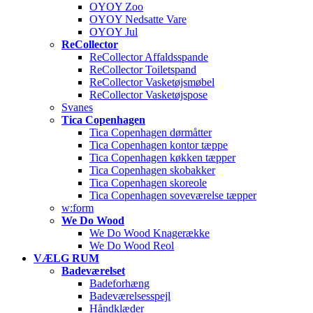
OYOY Zoo
OYOY Nedsatte Vare
OYOY Jul
ReCollector
ReCollector Affaldsspande
ReCollector Toiletspand
ReCollector Vasketøjsmøbel
ReCollector Vasketøjspose
Svanes
Tica Copenhagen
Tica Copenhagen dørmåtter
Tica Copenhagen kontor tæppe
Tica Copenhagen køkken tæpper
Tica Copenhagen skobakker
Tica Copenhagen skoreole
Tica Copenhagen soveværelse tæpper
w:form
We Do Wood
We Do Wood Knagerække
We Do Wood Reol
VÆLG RUM
Badeværelset
Badeforhæng
Badeværelsesspejl
Håndklæder