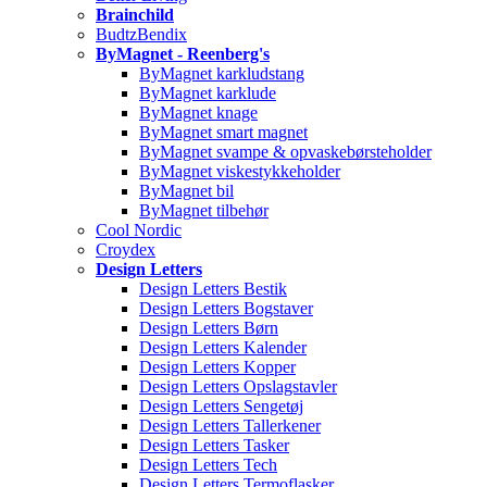
Brainchild
BudtzBendix
ByMagnet - Reenberg's
ByMagnet karkludstang
ByMagnet karklude
ByMagnet knage
ByMagnet smart magnet
ByMagnet svampe & opvaskebørsteholder
ByMagnet viskestykkeholder
ByMagnet bil
ByMagnet tilbehør
Cool Nordic
Croydex
Design Letters
Design Letters Bestik
Design Letters Bogstaver
Design Letters Børn
Design Letters Kalender
Design Letters Kopper
Design Letters Opslagstavler
Design Letters Sengetøj
Design Letters Tallerkener
Design Letters Tasker
Design Letters Tech
Design Letters Termoflasker