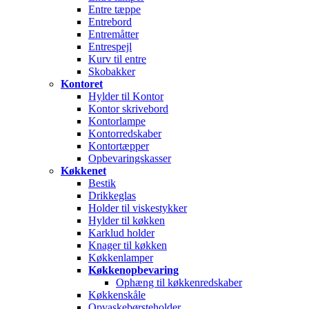
Entre tæppe
Entrebord
Entremåtter
Entrespejl
Kurv til entre
Skobakker
Kontoret
Hylder til Kontor
Kontor skrivebord
Kontorlampe
Kontorredskaber
Kontortæpper
Opbevaringskasser
Køkkenet
Bestik
Drikkeglas
Holder til viskestykker
Hylder til køkken
Karklud holder
Knager til køkken
Køkkenlamper
Køkkenopbevaring
Ophæng til køkkenredskaber
Køkkenskåle
Opvaskebørsteholder