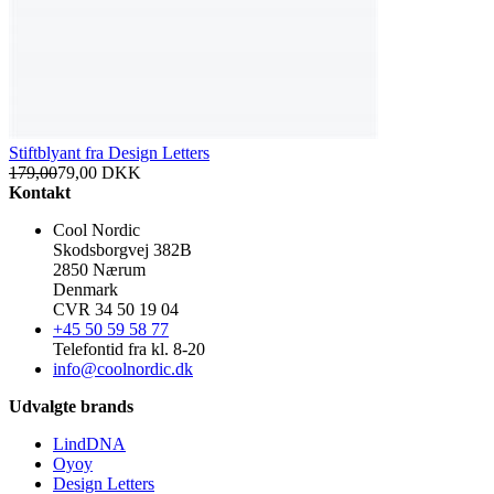
Stiftblyant fra Design Letters
179,00
79,00
DKK
Kontakt
Cool Nordic
Skodsborgvej 382B
2850 Nærum
Denmark
CVR 34 50 19 04
+45 50 59 58 77
Telefontid fra kl. 8-20
info@coolnordic.dk
Udvalgte brands
LindDNA
Oyoy
Design Letters