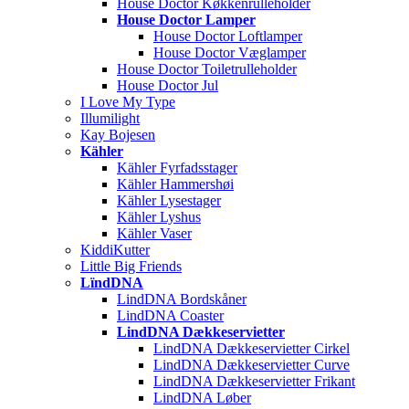
House Doctor Køkkenrulleholder
House Doctor Lamper
House Doctor Loftlamper
House Doctor Væglamper
House Doctor Toiletrulleholder
House Doctor Jul
I Love My Type
Illumilight
Kay Bojesen
Kähler
Kähler Fyrfadsstager
Kähler Hammershøi
Kähler Lysestager
Kähler Lyshus
Kähler Vaser
KiddiKutter
Little Big Friends
LïndDNA
LindDNA Bordskåner
LindDNA Coaster
LindDNA Dækkeservietter
LindDNA Dækkeservietter Cirkel
LindDNA Dækkeservietter Curve
LindDNA Dækkeservietter Frikant
LindDNA Løber