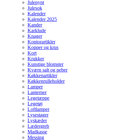
Julepynt
Julesok
Kalender
Kalender 2025
Kander
Karklude
Knager
Kontorartikler
Kopper og krus
Kort
Krukker
Kunstige blomster
Kværn salt og peber
Køkkenartikler
Køkkenrulleholder
Lamper
Lanterner
Legetæppe
Legetøj
Loftlamper
Lysestager
Lyskæder
Lædergreb
Madkasse
Messing