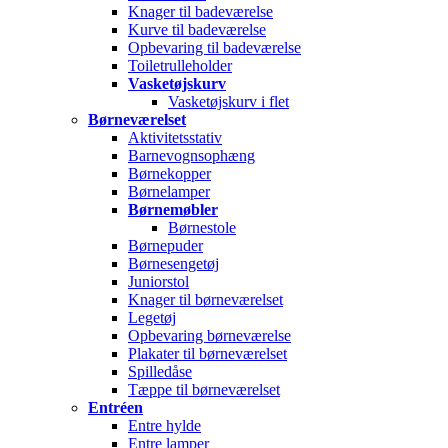
Knager til badeværelse
Kurve til badeværelse
Opbevaring til badeværelse
Toiletrulleholder
Vasketøjskurv
Vasketøjskurv i flet
Børneværelset
Aktivitetsstativ
Barnevognsophæng
Børnekopper
Børnelamper
Børnemøbler
Børnestole
Børnepuder
Børnesengetøj
Juniorstol
Knager til børneværelset
Legetøj
Opbevaring børneværelse
Plakater til børneværelset
Spilledåse
Tæppe til børneværelset
Entréen
Entre hylde
Entre lamper