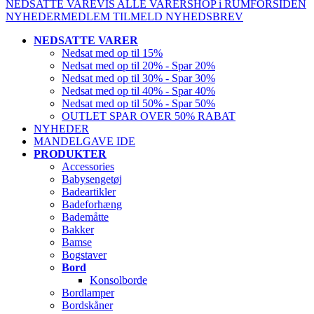
NEDSATTE VARE
VIS ALLE VARER
SHOP i RUM
FORSIDEN
NYHEDER
MEDLEM
TILMELD NYHEDSBREV
NEDSATTE VARER
Nedsat med op til 15%
Nedsat med op til 20% - Spar 20%
Nedsat med op til 30% - Spar 30%
Nedsat med op til 40% - Spar 40%
Nedsat med op til 50% - Spar 50%
OUTLET SPAR OVER 50% RABAT
NYHEDER
MANDELGAVE IDE
PRODUKTER
Accessories
Babysengetøj
Badeartikler
Badeforhæng
Bademåtte
Bakker
Bamse
Bogstaver
Bord
Konsolborde
Bordlamper
Bordskåner