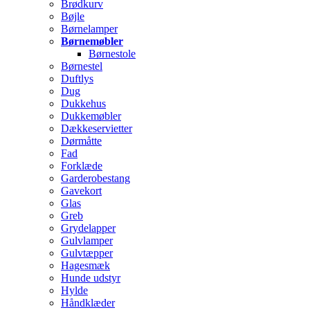
Brødkurv
Bøjle
Børnelamper
Børnemøbler
Børnestole
Børnestel
Duftlys
Dug
Dukkehus
Dukkemøbler
Dækkeservietter
Dørmåtte
Fad
Forklæde
Garderobestang
Gavekort
Glas
Greb
Grydelapper
Gulvlamper
Gulvtæpper
Hagesmæk
Hunde udstyr
Hylde
Håndklæder