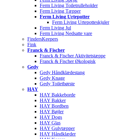
Ferm Living Toiletrulleholder
Ferm Living Tæpper
Ferm Living Urtepotter
Ferm Living Urtepotteskjuler
Ferm Living Jul
Ferm Living Nedsatte vare
FindersKeepers
Fink
Franck & Fischer
Franck & Fischer Aktivitetstæppe
Franck & Fischer Økologisk
Gedy
Gedy Håndklædestang
Gedy Knage
Gedy Toiletbørste
HAY
HAY Bakkeborde
HAY Bakker
HAY Bordben
HAY Bøjler
HAY Dogs
HAY Glas
HAY Gulvtæpper
HAY Håndklæder