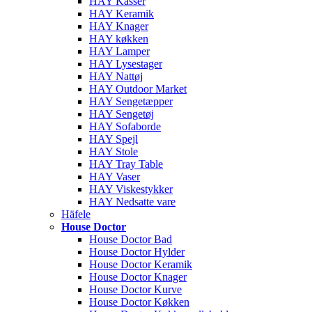
HAY Kasser
HAY Keramik
HAY Knager
HAY køkken
HAY Lamper
HAY Lysestager
HAY Nattøj
HAY Outdoor Market
HAY Sengetæpper
HAY Sengetøj
HAY Sofaborde
HAY Spejl
HAY Stole
HAY Tray Table
HAY Vaser
HAY Viskestykker
HAY Nedsatte vare
Häfele
House Doctor
House Doctor Bad
House Doctor Hylder
House Doctor Keramik
House Doctor Knager
House Doctor Kurve
House Doctor Køkken