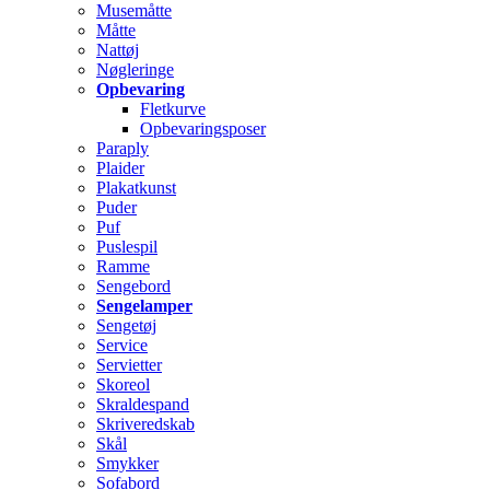
Musemåtte
Måtte
Nattøj
Nøgleringe
Opbevaring
Fletkurve
Opbevaringsposer
Paraply
Plaider
Plakatkunst
Puder
Puf
Puslespil
Ramme
Sengebord
Sengelamper
Sengetøj
Service
Servietter
Skoreol
Skraldespand
Skriveredskab
Skål
Smykker
Sofabord