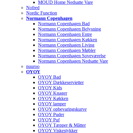
MOUD Home Nedsatte Vare
Nofred
Nordic Function
Normann Copenhagen
Normann Copenhagen Bad
Normann Copenhagen Belysning
Normann Copenhagen Entre
Normann Copenhagen Køkken
Normann Copenhagen Living
Normann Copenhagen Møbler
Normann Copenhagen Soveværelse
Normann Copenhagen Nedsatte Vare
nuuroo
OYOY
OYOY Bad
OYOY Dækkeservietter
OYOY Kids
OYOY Knager
OYOY Køkken
OYOY lamper
OYOY opbevaringskurve
OYOY Puder
OYOY Puf
OYOY Tæpper & Måtter
OYOY Viskestykker