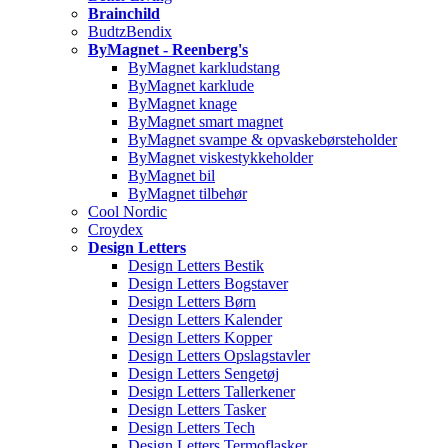
Brainchild
BudtzBendix
ByMagnet - Reenberg's
ByMagnet karkludstang
ByMagnet karklude
ByMagnet knage
ByMagnet smart magnet
ByMagnet svampe & opvaskebørsteholder
ByMagnet viskestykkeholder
ByMagnet bil
ByMagnet tilbehør
Cool Nordic
Croydex
Design Letters
Design Letters Bestik
Design Letters Bogstaver
Design Letters Børn
Design Letters Kalender
Design Letters Kopper
Design Letters Opslagstavler
Design Letters Sengetøj
Design Letters Tallerkener
Design Letters Tasker
Design Letters Tech
Design Letters Termoflasker