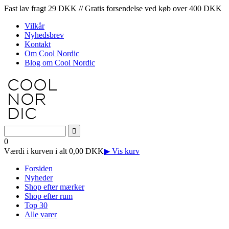
Fast lav fragt 29 DKK // Gratis forsendelse ved køb over 400 DKK
Vilkår
Nyhedsbrev
Kontakt
Om Cool Nordic
Blog om Cool Nordic
0
Værdi i kurven i alt 0,00 DKK
▶ Vis kurv
Forsiden
Nyheder
Shop efter mærker
Shop efter rum
Top 30
Alle varer