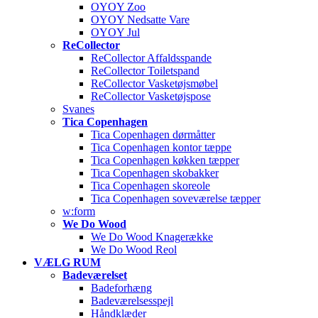
OYOY Zoo
OYOY Nedsatte Vare
OYOY Jul
ReCollector
ReCollector Affaldsspande
ReCollector Toiletspand
ReCollector Vasketøjsmøbel
ReCollector Vasketøjspose
Svanes
Tica Copenhagen
Tica Copenhagen dørmåtter
Tica Copenhagen kontor tæppe
Tica Copenhagen køkken tæpper
Tica Copenhagen skobakker
Tica Copenhagen skoreole
Tica Copenhagen soveværelse tæpper
w:form
We Do Wood
We Do Wood Knagerække
We Do Wood Reol
VÆLG RUM
Badeværelset
Badeforhæng
Badeværelsesspejl
Håndklæder