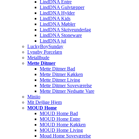
LindDNA Entre
LindDNA Gulvtæpper
LindDNA Hylder
LindDNA Kids
LindDNA Møbler
LindDNA Skriveunderlag
LindDNA Stoneware
LindDNA jul
LuckyBoySunday
Lyngby Porcelæn
Metallbude
Mette Ditmer
Mette Ditmer Bad
Mette Ditmer Køkken
Mette Ditmer Living
Mette Ditmer Soveværelse
Mette Ditmer Nedsatte Vare
Miniio
Mit Dejlige Hjem
MOUD Home
MOUD Home Bad
MOUD Home Entre
MOUD Home Køkken
MOUD Home Living
Moud Home Soveværelse