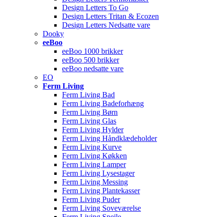
Design Letters To Go
Design Letters Tritan & Ecozen
Design Letters Nedsatte vare
Dooky
eeBoo
eeBoo 1000 brikker
eeBoo 500 brikker
eeBoo nedsatte vare
EO
Ferm Living
Ferm Living Bad
Ferm Living Badeforhæng
Ferm Living Børn
Ferm Living Glas
Ferm Living Hylder
Ferm Living Håndklædeholder
Ferm Living Kurve
Ferm Living Køkken
Ferm Living Lamper
Ferm Living Lysestager
Ferm Living Messing
Ferm Living Plantekasser
Ferm Living Puder
Ferm Living Soveværelse
Ferm Living Spejle