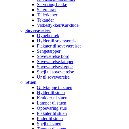
Serveringsbakke
Skærebræt
Tallerkener
Tekander
Viskestykker/Karklude
Soveværelset
Dynebetræk
Hylder til soveværelse
Plakater til soveværelset
Sengetæpper
Soveværelse bord
Soveværelse lamper
Soveværelsestæppe
Spejl til soveværelse
Ur til soveværelse
Stuen
Gulvtæppe til stuen
Hylder til stuen
Krukker til stuen
Lamper til stuen
Opbevaring stue
Plakater til stuen
Puder til stuen
Spejl til stuen
Tæpper til stuen