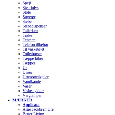
Spejl
Stearinlys
Stole
Sugerør
Sæbe
Sæbedispenser
Tallerken
Taske
Tehætte
Telefon tilbehør
Til vasketøjet
Toiletbørste
Tæppe løber
Tæpper
Ur
Uroer
Urtepotteskjuler
Vandkande
Vaser
Viskestykker
Væglamper
MÆRKER
Applicata
Arne Jacobsen Ure
Better Living