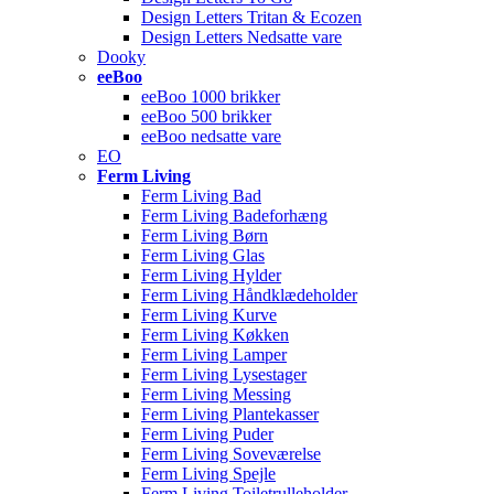
Design Letters Tritan & Ecozen
Design Letters Nedsatte vare
Dooky
eeBoo
eeBoo 1000 brikker
eeBoo 500 brikker
eeBoo nedsatte vare
EO
Ferm Living
Ferm Living Bad
Ferm Living Badeforhæng
Ferm Living Børn
Ferm Living Glas
Ferm Living Hylder
Ferm Living Håndklædeholder
Ferm Living Kurve
Ferm Living Køkken
Ferm Living Lamper
Ferm Living Lysestager
Ferm Living Messing
Ferm Living Plantekasser
Ferm Living Puder
Ferm Living Soveværelse
Ferm Living Spejle
Ferm Living Toiletrulleholder