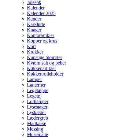
Julesok
Kalender
Kalender 2025
Kander
Karklude
Knager
Kontorartikler
Kopper og krus
Kort
Krukker
Kunstige blomster
Kværn salt og peber
Køkkenartikler
Køkkenrulleholder
Lamper
Lanterner
Legetæppe
Legetøj
Loftlamper
Lysestager
Lyskæder
Lædergreb
Madkasse
Messing
Musemåtte