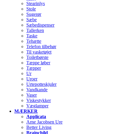
Stearinlys
Stole
Sugerør
Sæbe
Sæbedispenser
Tallerken
Taske
Tehætte
Telefon tilbehør
Til vasketøjet
Toiletbørste
Tæppe løber
Tæpper
Ur
Uroer
Urtepotteskjuler
Vandkande
Vaser
Viskestykker
Væglamper
MÆRKER
Applicata
Arne Jacobsen Ure
Better Living
Brainchild