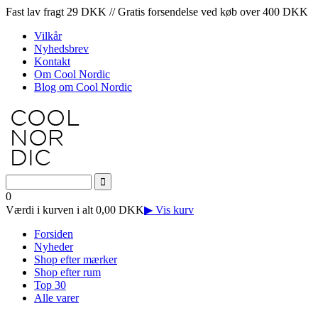
Fast lav fragt 29 DKK // Gratis forsendelse ved køb over 400 DKK
Vilkår
Nyhedsbrev
Kontakt
Om Cool Nordic
Blog om Cool Nordic
0
Værdi i kurven i alt 0,00 DKK
▶ Vis kurv
Forsiden
Nyheder
Shop efter mærker
Shop efter rum
Top 30
Alle varer