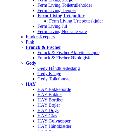
Ferm Living Toiletrulleholder
Ferm Living Tæpper
Ferm Living Urtepotter
Ferm Living Urtepotteskjuler
Ferm Living Jul
Ferm Living Nedsatte vare
FindersKeepers
Fink
Franck & Fischer
Franck & Fischer Aktivitetstæppe
Franck & Fischer Økologisk
Gedy
Gedy Håndklædestang
Gedy Knage
Gedy Toiletbørste
HAY
HAY Bakkeborde
HAY Bakker
HAY Bordben
HAY Bøjler
HAY Dogs
HAY Glas
HAY Gulvtæpper
HAY Håndklæder