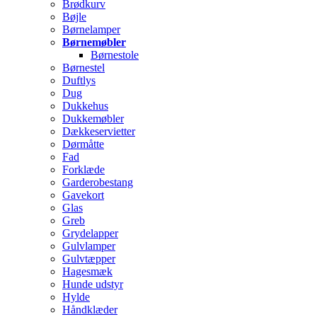
Brødkurv
Bøjle
Børnelamper
Børnemøbler
Børnestole
Børnestel
Duftlys
Dug
Dukkehus
Dukkemøbler
Dækkeservietter
Dørmåtte
Fad
Forklæde
Garderobestang
Gavekort
Glas
Greb
Grydelapper
Gulvlamper
Gulvtæpper
Hagesmæk
Hunde udstyr
Hylde
Håndklæder