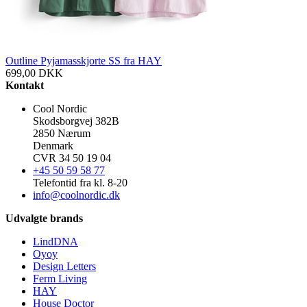
Outline Pyjamasskjorte SS fra HAY
699,00
DKK
Kontakt
Cool Nordic
Skodsborgvej 382B
2850 Nærum
Denmark
CVR 34 50 19 04
+45 50 59 58 77
Telefontid fra kl. 8-20
info@coolnordic.dk
Udvalgte brands
LindDNA
Oyoy
Design Letters
Ferm Living
HAY
House Doctor