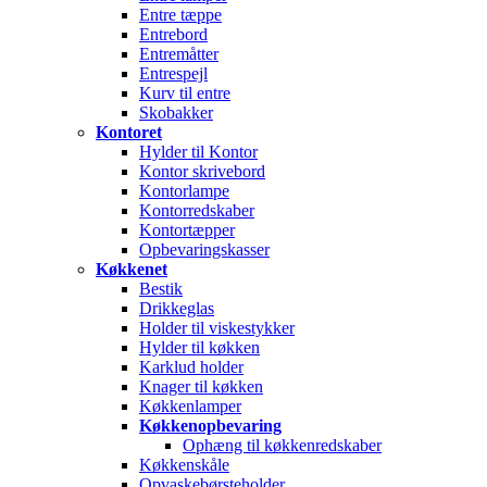
Entre tæppe
Entrebord
Entremåtter
Entrespejl
Kurv til entre
Skobakker
Kontoret
Hylder til Kontor
Kontor skrivebord
Kontorlampe
Kontorredskaber
Kontortæpper
Opbevaringskasser
Køkkenet
Bestik
Drikkeglas
Holder til viskestykker
Hylder til køkken
Karklud holder
Knager til køkken
Køkkenlamper
Køkkenopbevaring
Ophæng til køkkenredskaber
Køkkenskåle
Opvaskebørsteholder