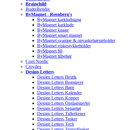
Brainchild
BudtzBendix
ByMagnet - Reenberg's
ByMagnet karkludstang
ByMagnet karklude
ByMagnet knage
ByMagnet smart magnet
ByMagnet svampe & opvaskebørsteholder
ByMagnet viskestykkeholder
ByMagnet bil
ByMagnet tilbehør
Cool Nordic
Croydex
Design Letters
Design Letters Bestik
Design Letters Bogstaver
Design Letters Børn
Design Letters Kalender
Design Letters Kopper
Design Letters Opslagstavler
Design Letters Sengetøj
Design Letters Tallerkener
Design Letters Tasker
Design Letters Tech
Design Letters Termoflasker