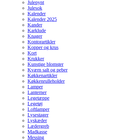
Julepynt
Julesok
Kalender
Kalender 2025
Kander
Karklude
Knager
Kontorartikler
Kopper og krus
Kort
Krukker
Kunstige blomster
Kværn salt og peber
Køkkenartikler
Køkkenrulleholder
Lamper
Lanterner
Legetæppe
Legetøj
Loftlamper
Lysestager
Lyskæder
Lædergreb
Madkasse
Messing