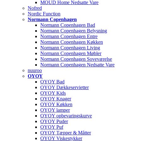
MOUD Home Nedsatte Vare
Nofred
Nordic Function
Normann Copenhagen
Normann Copenhagen Bad
Normann Copenhagen Belysning
Normann Copenhagen Entre
Normann Copenhagen Køkken
Normann Copenhagen Living
Normann Copenhagen Møbler
Normann Copenhagen Soveværelse
Normann Copenhagen Nedsatte Vare
nuuroo
OYOY
OYOY Bad
OYOY Dækkeservietter
OYOY Kids
OYOY Knager
OYOY Køkken
OYOY lamper
OYOY opbevaringskurve
OYOY Puder
OYOY Puf
OYOY Tæpper & Måtter
OYOY Viskestykker