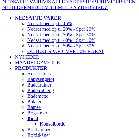
NEDSATTE VARE
VIS ALLE VARER
SHOP i RUM
FORSIDEN
NYHEDER
MEDLEM
TILMELD NYHEDSBREV
NEDSATTE VARER
Nedsat med op til 15%
Nedsat med op til 20% - Spar 20%
Nedsat med op til 30% - Spar 30%
Nedsat med op til 40% - Spar 40%
Nedsat med op til 50% - Spar 50%
OUTLET SPAR OVER 50% RABAT
NYHEDER
MANDELGAVE IDE
PRODUKTER
Accessories
Babysengetøj
Badeartikler
Badeforhæng
Bademåtte
Bakker
Bamse
Bogstaver
Bord
Konsolborde
Bordlamper
Bordskåner