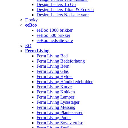
Design Letters To Go
Design Letters Tritan & Ecozen
Design Letters Nedsatte vare
Dooky
eeBoo
eeBoo 1000 brikker
eeBoo 500 brikker
eeBoo nedsatte vare
EO
Ferm Living
Ferm Living Bad
Ferm Living Badeforhæng
Ferm Living Børn
Ferm Living Glas
Ferm Living Hylder
Ferm Living Håndklædeholder
Ferm Living Kurve
Ferm Living Køkken
Ferm Living Lamper
Ferm Living Lysestager
Ferm Living Messing
Ferm Living Plantekasser
Ferm Living Puder
Ferm Living Soveværelse
Ferm Living Spejle