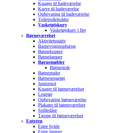
Knager til badeværelse
Kurve til badeværelse
Opbevaring til badeværelse
Toiletrulleholder
Vasketøjskurv
Vasketøjskurv i flet
Børneværelset
Aktivitetsstativ
Barnevognsophæng
Børnekopper
Børnelamper
Børnemøbler
Børnestole
Børnepuder
Børnesengetøj
Juniorstol
Knager til børneværelset
Legetøj
Opbevaring børneværelse
Plakater til børneværelset
Spilledåse
Tæppe til børneværelset
Entréen
Entre hylde
Entre lamper