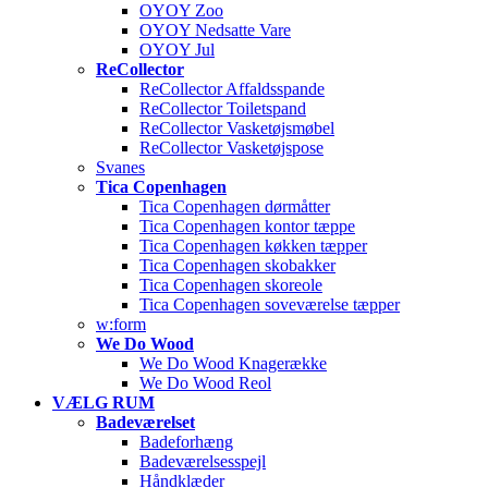
OYOY Zoo
OYOY Nedsatte Vare
OYOY Jul
ReCollector
ReCollector Affaldsspande
ReCollector Toiletspand
ReCollector Vasketøjsmøbel
ReCollector Vasketøjspose
Svanes
Tica Copenhagen
Tica Copenhagen dørmåtter
Tica Copenhagen kontor tæppe
Tica Copenhagen køkken tæpper
Tica Copenhagen skobakker
Tica Copenhagen skoreole
Tica Copenhagen soveværelse tæpper
w:form
We Do Wood
We Do Wood Knagerække
We Do Wood Reol
VÆLG RUM
Badeværelset
Badeforhæng
Badeværelsesspejl
Håndklæder