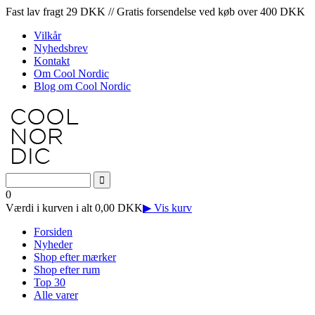
Fast lav fragt 29 DKK // Gratis forsendelse ved køb over 400 DKK
Vilkår
Nyhedsbrev
Kontakt
Om Cool Nordic
Blog om Cool Nordic
0
Værdi i kurven i alt 0,00 DKK
▶ Vis kurv
Forsiden
Nyheder
Shop efter mærker
Shop efter rum
Top 30
Alle varer