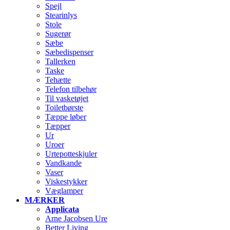
Spejl
Stearinlys
Stole
Sugerør
Sæbe
Sæbedispenser
Tallerken
Taske
Tehætte
Telefon tilbehør
Til vasketøjet
Toiletbørste
Tæppe løber
Tæpper
Ur
Uroer
Urtepotteskjuler
Vandkande
Vaser
Viskestykker
Væglamper
MÆRKER
Applicata
Arne Jacobsen Ure
Better Living