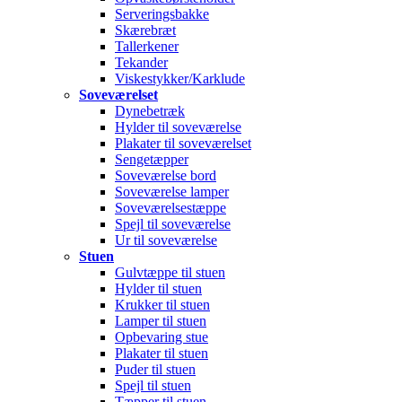
Serveringsbakke
Skærebræt
Tallerkener
Tekander
Viskestykker/Karklude
Soveværelset
Dynebetræk
Hylder til soveværelse
Plakater til soveværelset
Sengetæpper
Soveværelse bord
Soveværelse lamper
Soveværelsestæppe
Spejl til soveværelse
Ur til soveværelse
Stuen
Gulvtæppe til stuen
Hylder til stuen
Krukker til stuen
Lamper til stuen
Opbevaring stue
Plakater til stuen
Puder til stuen
Spejl til stuen
Tæpper til stuen