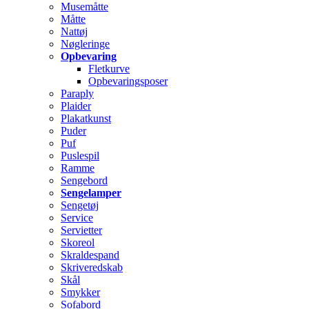
Musemåtte
Måtte
Nattøj
Nøgleringe
Opbevaring
Fletkurve
Opbevaringsposer
Paraply
Plaider
Plakatkunst
Puder
Puf
Puslespil
Ramme
Sengebord
Sengelamper
Sengetøj
Service
Servietter
Skoreol
Skraldespand
Skriveredskab
Skål
Smykker
Sofabord