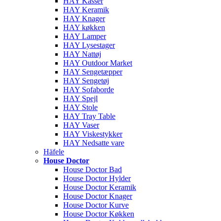
HAY Kasser
HAY Keramik
HAY Knager
HAY køkken
HAY Lamper
HAY Lysestager
HAY Nattøj
HAY Outdoor Market
HAY Sengetæpper
HAY Sengetøj
HAY Sofaborde
HAY Spejl
HAY Stole
HAY Tray Table
HAY Vaser
HAY Viskestykker
HAY Nedsatte vare
Häfele
House Doctor
House Doctor Bad
House Doctor Hylder
House Doctor Keramik
House Doctor Knager
House Doctor Kurve
House Doctor Køkken