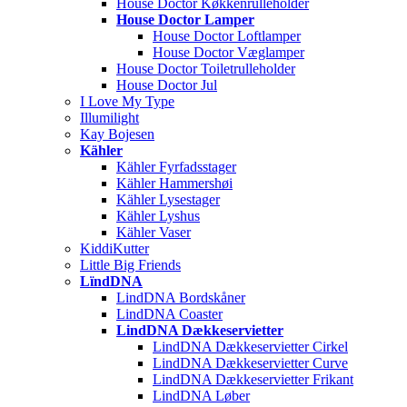
House Doctor Køkkenrulleholder
House Doctor Lamper
House Doctor Loftlamper
House Doctor Væglamper
House Doctor Toiletrulleholder
House Doctor Jul
I Love My Type
Illumilight
Kay Bojesen
Kähler
Kähler Fyrfadsstager
Kähler Hammershøi
Kähler Lysestager
Kähler Lyshus
Kähler Vaser
KiddiKutter
Little Big Friends
LïndDNA
LindDNA Bordskåner
LindDNA Coaster
LindDNA Dækkeservietter
LindDNA Dækkeservietter Cirkel
LindDNA Dækkeservietter Curve
LindDNA Dækkeservietter Frikant
LindDNA Løber