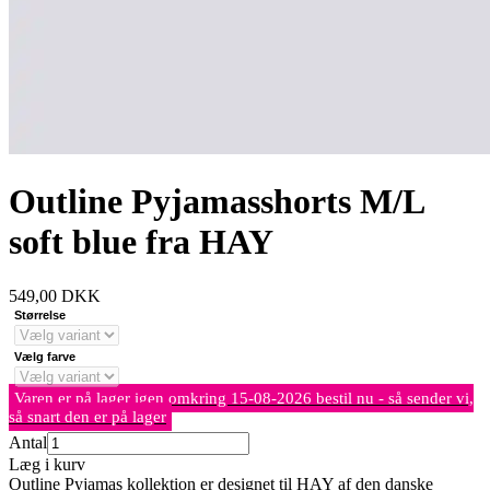
Outline Pyjamasshorts M/L
soft blue fra HAY
549,00
DKK
Størrelse
Vælg farve
Varen er på lager igen omkring 15-08-2026 bestil nu - så sender vi,
så snart den er på lager
Antal
Læg i kurv
Outline Pyjamas kollektion er designet til HAY af den danske