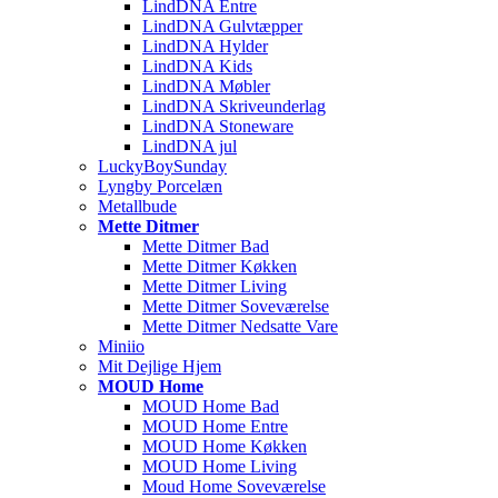
LindDNA Entre
LindDNA Gulvtæpper
LindDNA Hylder
LindDNA Kids
LindDNA Møbler
LindDNA Skriveunderlag
LindDNA Stoneware
LindDNA jul
LuckyBoySunday
Lyngby Porcelæn
Metallbude
Mette Ditmer
Mette Ditmer Bad
Mette Ditmer Køkken
Mette Ditmer Living
Mette Ditmer Soveværelse
Mette Ditmer Nedsatte Vare
Miniio
Mit Dejlige Hjem
MOUD Home
MOUD Home Bad
MOUD Home Entre
MOUD Home Køkken
MOUD Home Living
Moud Home Soveværelse