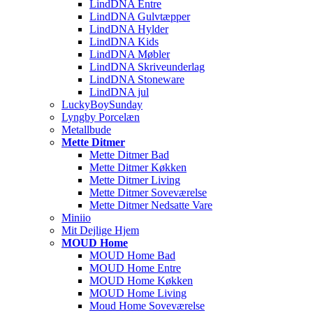
LindDNA Entre
LindDNA Gulvtæpper
LindDNA Hylder
LindDNA Kids
LindDNA Møbler
LindDNA Skriveunderlag
LindDNA Stoneware
LindDNA jul
LuckyBoySunday
Lyngby Porcelæn
Metallbude
Mette Ditmer
Mette Ditmer Bad
Mette Ditmer Køkken
Mette Ditmer Living
Mette Ditmer Soveværelse
Mette Ditmer Nedsatte Vare
Miniio
Mit Dejlige Hjem
MOUD Home
MOUD Home Bad
MOUD Home Entre
MOUD Home Køkken
MOUD Home Living
Moud Home Soveværelse