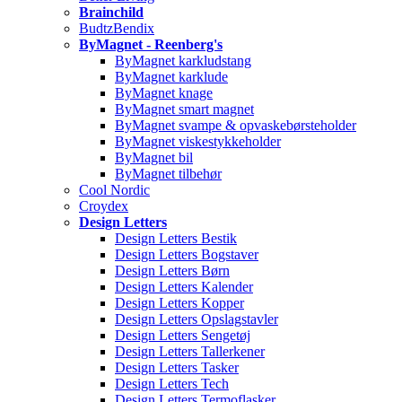
Brainchild
BudtzBendix
ByMagnet - Reenberg's
ByMagnet karkludstang
ByMagnet karklude
ByMagnet knage
ByMagnet smart magnet
ByMagnet svampe & opvaskebørsteholder
ByMagnet viskestykkeholder
ByMagnet bil
ByMagnet tilbehør
Cool Nordic
Croydex
Design Letters
Design Letters Bestik
Design Letters Bogstaver
Design Letters Børn
Design Letters Kalender
Design Letters Kopper
Design Letters Opslagstavler
Design Letters Sengetøj
Design Letters Tallerkener
Design Letters Tasker
Design Letters Tech
Design Letters Termoflasker