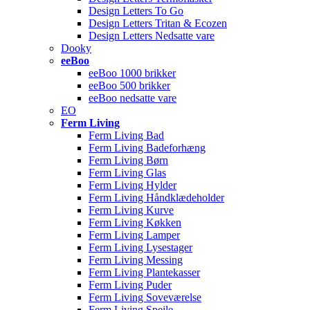
Design Letters To Go
Design Letters Tritan & Ecozen
Design Letters Nedsatte vare
Dooky
eeBoo
eeBoo 1000 brikker
eeBoo 500 brikker
eeBoo nedsatte vare
EO
Ferm Living
Ferm Living Bad
Ferm Living Badeforhæng
Ferm Living Børn
Ferm Living Glas
Ferm Living Hylder
Ferm Living Håndklædeholder
Ferm Living Kurve
Ferm Living Køkken
Ferm Living Lamper
Ferm Living Lysestager
Ferm Living Messing
Ferm Living Plantekasser
Ferm Living Puder
Ferm Living Soveværelse
Ferm Living Spejle