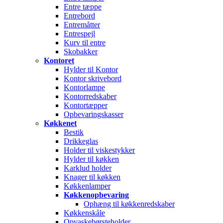
Entre tæppe
Entrebord
Entremåtter
Entrespejl
Kurv til entre
Skobakker
Kontoret
Hylder til Kontor
Kontor skrivebord
Kontorlampe
Kontorredskaber
Kontortæpper
Opbevaringskasser
Køkkenet
Bestik
Drikkeglas
Holder til viskestykker
Hylder til køkken
Karklud holder
Knager til køkken
Køkkenlamper
Køkkenopbevaring
Ophæng til køkkenredskaber
Køkkenskåle
Opvaskebørsteholder