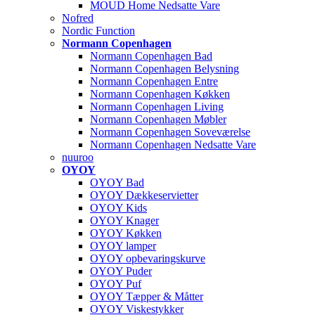
MOUD Home Nedsatte Vare
Nofred
Nordic Function
Normann Copenhagen
Normann Copenhagen Bad
Normann Copenhagen Belysning
Normann Copenhagen Entre
Normann Copenhagen Køkken
Normann Copenhagen Living
Normann Copenhagen Møbler
Normann Copenhagen Soveværelse
Normann Copenhagen Nedsatte Vare
nuuroo
OYOY
OYOY Bad
OYOY Dækkeservietter
OYOY Kids
OYOY Knager
OYOY Køkken
OYOY lamper
OYOY opbevaringskurve
OYOY Puder
OYOY Puf
OYOY Tæpper & Måtter
OYOY Viskestykker