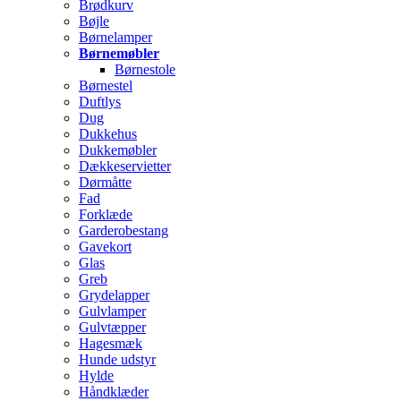
Brødkurv
Bøjle
Børnelamper
Børnemøbler
Børnestole
Børnestel
Duftlys
Dug
Dukkehus
Dukkemøbler
Dækkeservietter
Dørmåtte
Fad
Forklæde
Garderobestang
Gavekort
Glas
Greb
Grydelapper
Gulvlamper
Gulvtæpper
Hagesmæk
Hunde udstyr
Hylde
Håndklæder