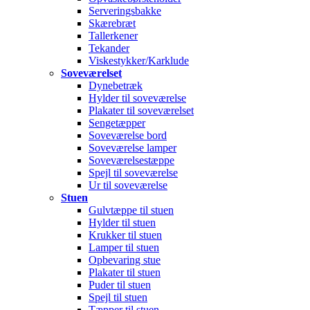
Serveringsbakke
Skærebræt
Tallerkener
Tekander
Viskestykker/Karklude
Soveværelset
Dynebetræk
Hylder til soveværelse
Plakater til soveværelset
Sengetæpper
Soveværelse bord
Soveværelse lamper
Soveværelsestæppe
Spejl til soveværelse
Ur til soveværelse
Stuen
Gulvtæppe til stuen
Hylder til stuen
Krukker til stuen
Lamper til stuen
Opbevaring stue
Plakater til stuen
Puder til stuen
Spejl til stuen
Tæpper til stuen