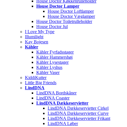
House Doctor Køkkenrulleholder
House Doctor Lamper
House Doctor Loftlamper
House Doctor Væglamper
House Doctor Toiletrulleholder
House Doctor Jul
I Love My Type
Illumilight
Kay Bojesen
Kähler
Kähler Fyrfadsstager
Kähler Hammershøi
Kähler Lysestager
Kähler Lyshus
Kähler Vaser
KiddiKutter
Little Big Friends
LïndDNA
LindDNA Bordskåner
LindDNA Coaster
LindDNA Dækkeservietter
LindDNA Dækkeservietter Cirkel
LindDNA Dækkeservietter Curve
LindDNA Dækkeservietter Frikant
LindDNA Løber