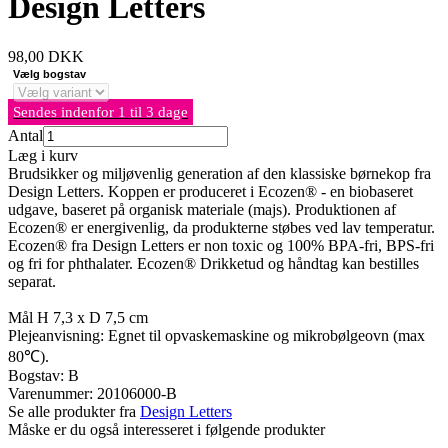
Design Letters
98,00
DKK
Vælg bogstav
Sendes indenfor 1 til 3 dage
Antal
Læg i kurv
Brudsikker og miljøvenlig generation af den klassiske børnekop fra
Design Letters. Koppen er produceret i Ecozen® - en biobaseret
udgave, baseret på organisk materiale (majs). Produktionen af
Ecozen® er energivenlig, da produkterne støbes ved lav temperatur.
Ecozen® fra Design Letters er non toxic og 100% BPA-fri, BPS-fri
og fri for phthalater. Ecozen® Drikketud og håndtag kan bestilles
separat.
Mål H 7,3 x D 7,5 cm
Plejeanvisning: Egnet til opvaskemaskine og mikrobølgeovn (max
80℃).
Bogstav: B
Varenummer:
20106000-B
Se alle produkter fra
Design Letters
Måske er du også interesseret i følgende produkter