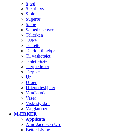
Spejl
Stearinlys
Stole
Sugerør
Sæbe
Sæbedispenser
Tallerken
Taske
Tehætte
Telefon tilbehør
Til vasketøjet
Toiletbørste
Tæppe løber
Tæpper
Ur
Uroer
Urtepotteskjuler
Vandkande
Vaser
Viskestykker
Væglamper
MÆRKER
Applicata
Arne Jacobsen Ure
Better Living