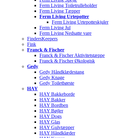
Ferm Living Toiletrulleholder
Ferm Living Tæpper
Ferm Living Urtepotter
Ferm Living Urtepotteskjuler
Ferm Living Jul
Ferm Living Nedsatte vare
FindersKeepers
Fink
Franck & Fischer
Franck & Fischer Aktivitetstæppe
Franck & Fischer Økologisk
Gedy
Gedy Håndklædestang
Gedy Knage
Gedy Toiletbørste
HAY
HAY Bakkeborde
HAY Bakker
HAY Bordben
HAY Bøjler
HAY Dogs
HAY Glas
HAY Gulvtæpper
HAY Håndklæder