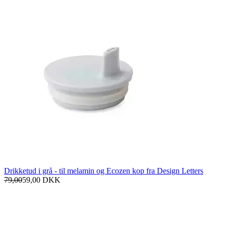
Drikketud i grå - til melamin og Ecozen kop fra Design Letters
79,00
59,00
DKK