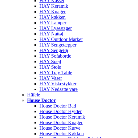
HAY Kasser
HAY Keramik
HAY Knager
HAY køkken
HAY Lamper
HAY Lysestager
HAY Nattøj
HAY Outdoor Market
HAY Sengetæpper
HAY Sengetøj
HAY Sofaborde
HAY Spejl
HAY Stole
HAY Tray Table
HAY Vaser
HAY Viskestykker
HAY Nedsatte vare
Häfele
House Doctor
House Doctor Bad
House Doctor Hylder
House Doctor Keramik
House Doctor Knager
House Doctor Kurve
House Doctor Køkken