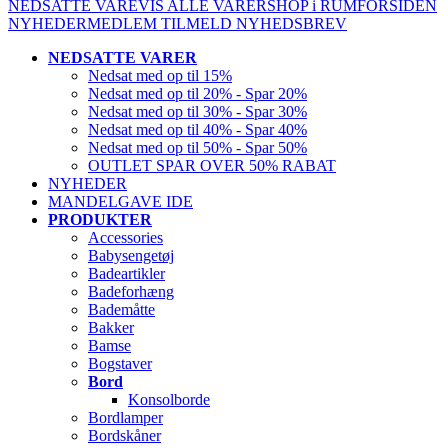
NEDSATTE VARE
VIS ALLE VARER
SHOP i RUM
FORSIDEN
NYHEDER
MEDLEM
TILMELD NYHEDSBREV
NEDSATTE VARER
Nedsat med op til 15%
Nedsat med op til 20% - Spar 20%
Nedsat med op til 30% - Spar 30%
Nedsat med op til 40% - Spar 40%
Nedsat med op til 50% - Spar 50%
OUTLET SPAR OVER 50% RABAT
NYHEDER
MANDELGAVE IDE
PRODUKTER
Accessories
Babysengetøj
Badeartikler
Badeforhæng
Bademåtte
Bakker
Bamse
Bogstaver
Bord
Konsolborde
Bordlamper
Bordskåner