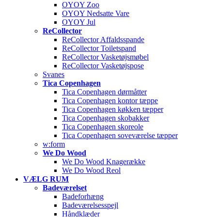
OYOY Zoo
OYOY Nedsatte Vare
OYOY Jul
ReCollector
ReCollector Affaldsspande
ReCollector Toiletspand
ReCollector Vasketøjsmøbel
ReCollector Vasketøjspose
Svanes
Tica Copenhagen
Tica Copenhagen dørmåtter
Tica Copenhagen kontor tæppe
Tica Copenhagen køkken tæpper
Tica Copenhagen skobakker
Tica Copenhagen skoreole
Tica Copenhagen soveværelse tæpper
w:form
We Do Wood
We Do Wood Knagerække
We Do Wood Reol
VÆLG RUM
Badeværelset
Badeforhæng
Badeværelsesspejl
Håndklæder