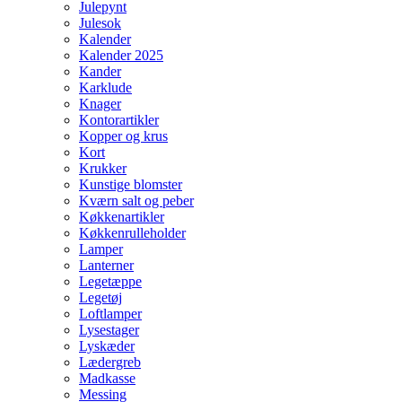
Julepynt
Julesok
Kalender
Kalender 2025
Kander
Karklude
Knager
Kontorartikler
Kopper og krus
Kort
Krukker
Kunstige blomster
Kværn salt og peber
Køkkenartikler
Køkkenrulleholder
Lamper
Lanterner
Legetæppe
Legetøj
Loftlamper
Lysestager
Lyskæder
Lædergreb
Madkasse
Messing