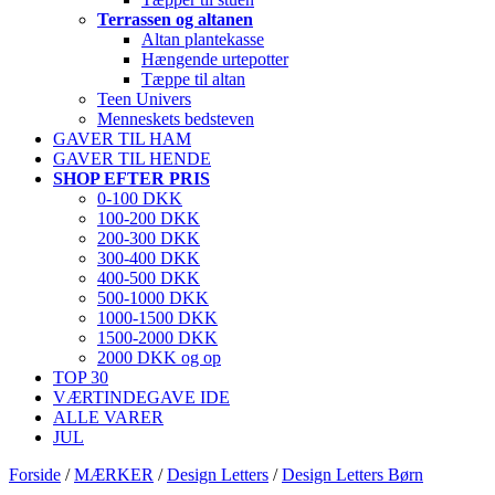
Terrassen og altanen
Altan plantekasse
Hængende urtepotter
Tæppe til altan
Teen Univers
Menneskets bedsteven
GAVER TIL HAM
GAVER TIL HENDE
SHOP EFTER PRIS
0-100 DKK
100-200 DKK
200-300 DKK
300-400 DKK
400-500 DKK
500-1000 DKK
1000-1500 DKK
1500-2000 DKK
2000 DKK og op
TOP 30
VÆRTINDEGAVE IDE
ALLE VARER
JUL
Forside
/
MÆRKER
/
Design Letters
/
Design Letters Børn