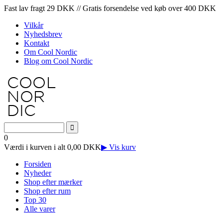
Fast lav fragt 29 DKK // Gratis forsendelse ved køb over 400 DKK
Vilkår
Nyhedsbrev
Kontakt
Om Cool Nordic
Blog om Cool Nordic
0
Værdi i kurven i alt 0,00 DKK
▶ Vis kurv
Forsiden
Nyheder
Shop efter mærker
Shop efter rum
Top 30
Alle varer