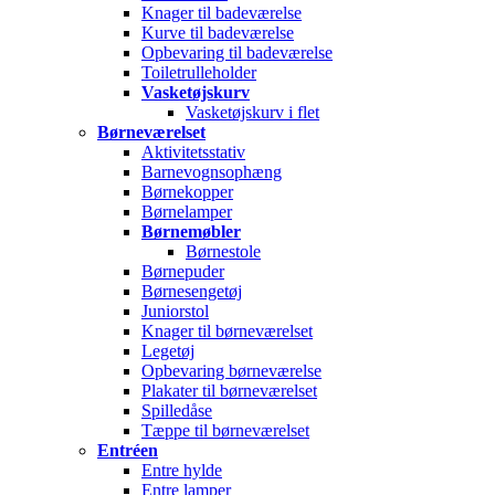
Knager til badeværelse
Kurve til badeværelse
Opbevaring til badeværelse
Toiletrulleholder
Vasketøjskurv
Vasketøjskurv i flet
Børneværelset
Aktivitetsstativ
Barnevognsophæng
Børnekopper
Børnelamper
Børnemøbler
Børnestole
Børnepuder
Børnesengetøj
Juniorstol
Knager til børneværelset
Legetøj
Opbevaring børneværelse
Plakater til børneværelset
Spilledåse
Tæppe til børneværelset
Entréen
Entre hylde
Entre lamper