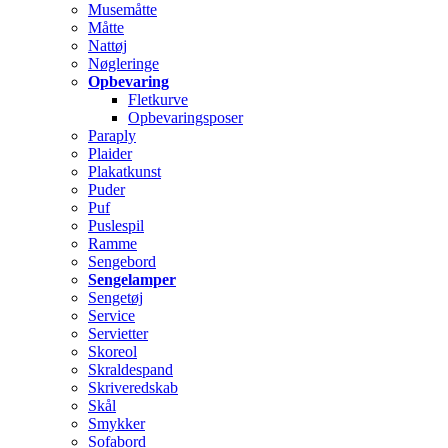
Musemåtte
Måtte
Nattøj
Nøgleringe
Opbevaring
Fletkurve
Opbevaringsposer
Paraply
Plaider
Plakatkunst
Puder
Puf
Puslespil
Ramme
Sengebord
Sengelamper
Sengetøj
Service
Servietter
Skoreol
Skraldespand
Skriveredskab
Skål
Smykker
Sofabord