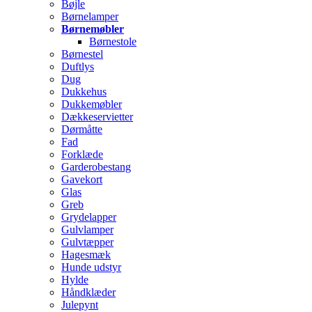
Bøjle
Børnelamper
Børnemøbler
Børnestole
Børnestel
Duftlys
Dug
Dukkehus
Dukkemøbler
Dækkeservietter
Dørmåtte
Fad
Forklæde
Garderobestang
Gavekort
Glas
Greb
Grydelapper
Gulvlamper
Gulvtæpper
Hagesmæk
Hunde udstyr
Hylde
Håndklæder
Julepynt