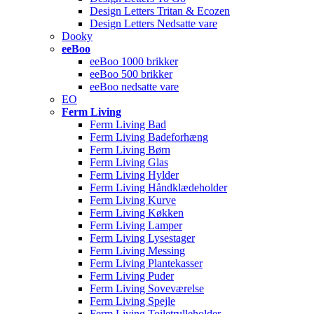
Design Letters Tritan & Ecozen
Design Letters Nedsatte vare
Dooky
eeBoo
eeBoo 1000 brikker
eeBoo 500 brikker
eeBoo nedsatte vare
EO
Ferm Living
Ferm Living Bad
Ferm Living Badeforhæng
Ferm Living Børn
Ferm Living Glas
Ferm Living Hylder
Ferm Living Håndklædeholder
Ferm Living Kurve
Ferm Living Køkken
Ferm Living Lamper
Ferm Living Lysestager
Ferm Living Messing
Ferm Living Plantekasser
Ferm Living Puder
Ferm Living Soveværelse
Ferm Living Spejle
Ferm Living Toiletrulleholder