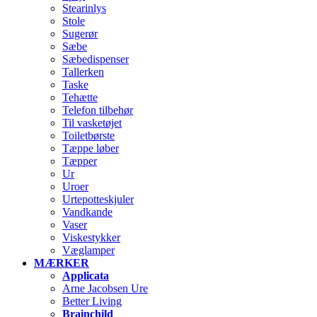
Stearinlys
Stole
Sugerør
Sæbe
Sæbedispenser
Tallerken
Taske
Tehætte
Telefon tilbehør
Til vasketøjet
Toiletbørste
Tæppe løber
Tæpper
Ur
Uroer
Urtepotteskjuler
Vandkande
Vaser
Viskestykker
Væglamper
MÆRKER
Applicata
Arne Jacobsen Ure
Better Living
Brainchild