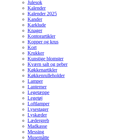
Julesok
Kalender
Kalender 2025
Kander
Karklude
Knager
Kontorartikler
Kopper og krus
Kort
Krukker
Kunstige blomster
Kværn salt og peber
Køkkenartikler
Køkkenrulleholder
Lamper
Lanterner
Legetæppe
Legetøj
Loftlamper
Lysestager
Lyskæder
Lædergreb
Madkasse
Messing
Musemåtte