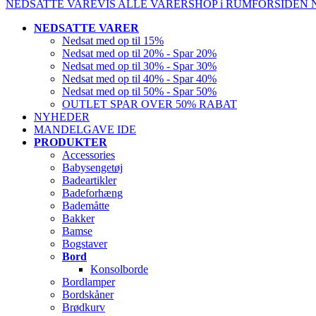
NEDSATTE VARE
VIS ALLE VARER
SHOP i RUM
FORSIDEN
NEDSATTE VARER
Nedsat med op til 15%
Nedsat med op til 20% - Spar 20%
Nedsat med op til 30% - Spar 30%
Nedsat med op til 40% - Spar 40%
Nedsat med op til 50% - Spar 50%
OUTLET SPAR OVER 50% RABAT
NYHEDER
MANDELGAVE IDE
PRODUKTER
Accessories
Babysengetøj
Badeartikler
Badeforhæng
Bademåtte
Bakker
Bamse
Bogstaver
Bord
Konsolborde
Bordlamper
Bordskåner
Brødkurv