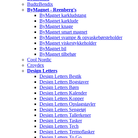
BudtzBendix
ByMagnet - Reenberg's
ByMagnet karkludstang
ByMagnet karklude
ByMagnet knage
ByMagnet smart magnet
ByMagnet svampe & opvaskebørsteholder
ByMagnet viskestykkeholder
ByMagnet bil
ByMagnet tilbehør
Cool Nordic
Croydex
Design Letters
Design Letters Bestik
Design Letters Bogstaver
Design Letters Børn
Design Letters Kalender
Design Letters Kopper
Design Letters Opslagstavler
Design Letters Sengetøj
Design Letters Tallerkener
Design Letters Tasker
Design Letters Tech
Design Letters Termoflasker
Design Letters To Go