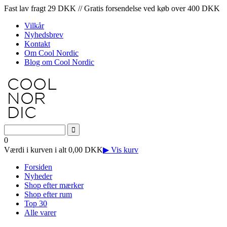
Fast lav fragt 29 DKK // Gratis forsendelse ved køb over 400 DKK
Vilkår
Nyhedsbrev
Kontakt
Om Cool Nordic
Blog om Cool Nordic
0
Værdi i kurven i alt 0,00 DKK
▶ Vis kurv
Forsiden
Nyheder
Shop efter mærker
Shop efter rum
Top 30
Alle varer