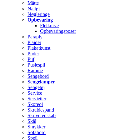
Måtte
Nattøj
Nøgleringe
Opbevaring
Fletkurve
Opbevaringsposer
Paraply
Plaider
Plakatkunst
Puder
Puf
Puslespil
Ramme
Sengebord
Sengelamper
Sengetøj
Service
Servietter
Skoreol
Skraldespand
Skriveredskab
Skål
Smykker
Sofabord
Spejl