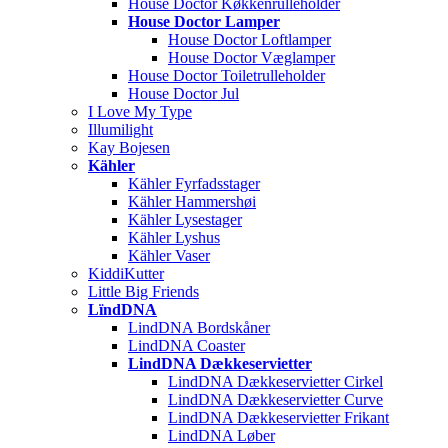
House Doctor Køkkenrulleholder
House Doctor Lamper
House Doctor Loftlamper
House Doctor Væglamper
House Doctor Toiletrulleholder
House Doctor Jul
I Love My Type
Illumilight
Kay Bojesen
Kähler
Kähler Fyrfadsstager
Kähler Hammershøi
Kähler Lysestager
Kähler Lyshus
Kähler Vaser
KiddiKutter
Little Big Friends
LïndDNA
LindDNA Bordskåner
LindDNA Coaster
LindDNA Dækkeservietter
LindDNA Dækkeservietter Cirkel
LindDNA Dækkeservietter Curve
LindDNA Dækkeservietter Frikant
LindDNA Løber