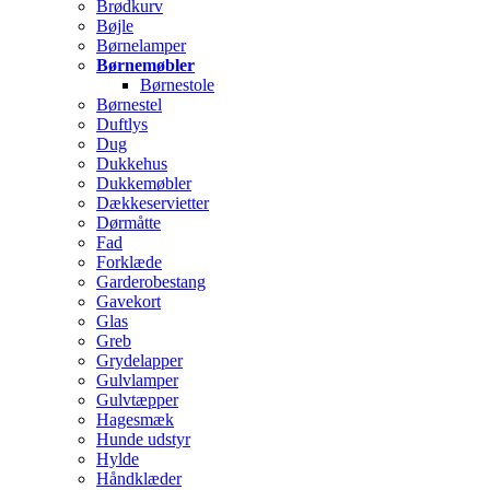
Brødkurv
Bøjle
Børnelamper
Børnemøbler
Børnestole
Børnestel
Duftlys
Dug
Dukkehus
Dukkemøbler
Dækkeservietter
Dørmåtte
Fad
Forklæde
Garderobestang
Gavekort
Glas
Greb
Grydelapper
Gulvlamper
Gulvtæpper
Hagesmæk
Hunde udstyr
Hylde
Håndklæder