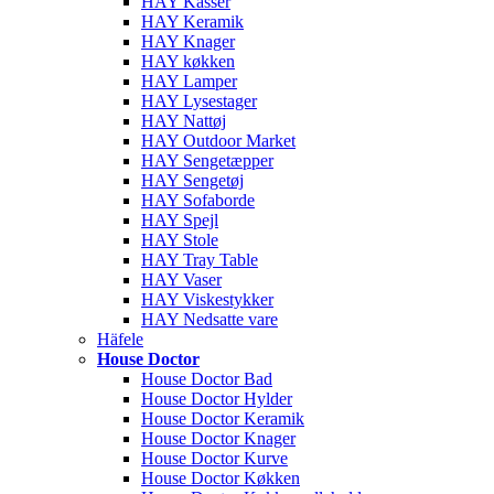
HAY Kasser
HAY Keramik
HAY Knager
HAY køkken
HAY Lamper
HAY Lysestager
HAY Nattøj
HAY Outdoor Market
HAY Sengetæpper
HAY Sengetøj
HAY Sofaborde
HAY Spejl
HAY Stole
HAY Tray Table
HAY Vaser
HAY Viskestykker
HAY Nedsatte vare
Häfele
House Doctor
House Doctor Bad
House Doctor Hylder
House Doctor Keramik
House Doctor Knager
House Doctor Kurve
House Doctor Køkken