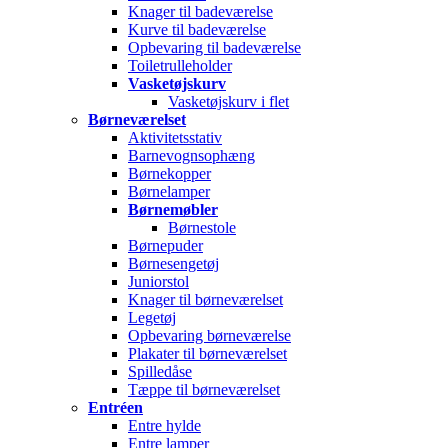
Knager til badeværelse
Kurve til badeværelse
Opbevaring til badeværelse
Toiletrulleholder
Vasketøjskurv
Vasketøjskurv i flet
Børneværelset
Aktivitetsstativ
Barnevognsophæng
Børnekopper
Børnelamper
Børnemøbler
Børnestole
Børnepuder
Børnesengetøj
Juniorstol
Knager til børneværelset
Legetøj
Opbevaring børneværelse
Plakater til børneværelset
Spilledåse
Tæppe til børneværelset
Entréen
Entre hylde
Entre lamper