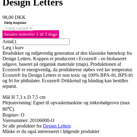
Design Letters
98,00
DKK
Vælg bogstav
Sendes indenfor 1 til 3 dage
Antal
Læg i kurv
Brudsikker og miljøvenlig generation af den klassiske børnekop fra
Design Letters. Koppen er produceret i Ecozen® - en biobaseret
udgave, baseret på organisk materiale (majs). Produktionen af
Ecozen® er energivenlig, da produkterne støbes ved lav temperatur.
Ecozen® fra Design Letters er non toxic og 100% BPA-fri, BPS-fri
og fri for phthalater. Ecozen® Drikketud og håndtag kan bestilles
separat.
Mål H 7,3 x D 7,5 cm
Plejeanvisning: Egnet til opvaskemaskine og mikrobølgeovn (max
80℃).
Bogstav: O
Varenummer:
20106000-O
Se alle produkter fra
Design Letters
Måske er du også interesseret i følgende produkter