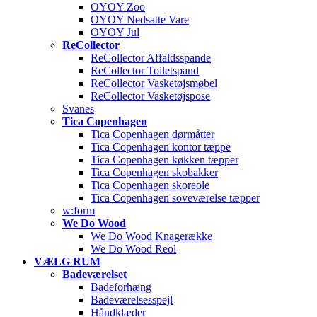
OYOY Zoo
OYOY Nedsatte Vare
OYOY Jul
ReCollector
ReCollector Affaldsspande
ReCollector Toiletspand
ReCollector Vasketøjsmøbel
ReCollector Vasketøjspose
Svanes
Tica Copenhagen
Tica Copenhagen dørmåtter
Tica Copenhagen kontor tæppe
Tica Copenhagen køkken tæpper
Tica Copenhagen skobakker
Tica Copenhagen skoreole
Tica Copenhagen soveværelse tæpper
w:form
We Do Wood
We Do Wood Knagerække
We Do Wood Reol
VÆLG RUM
Badeværelset
Badeforhæng
Badeværelsesspejl
Håndklæder