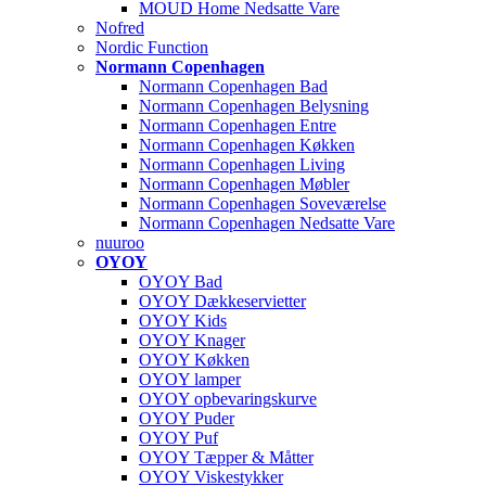
MOUD Home Nedsatte Vare
Nofred
Nordic Function
Normann Copenhagen
Normann Copenhagen Bad
Normann Copenhagen Belysning
Normann Copenhagen Entre
Normann Copenhagen Køkken
Normann Copenhagen Living
Normann Copenhagen Møbler
Normann Copenhagen Soveværelse
Normann Copenhagen Nedsatte Vare
nuuroo
OYOY
OYOY Bad
OYOY Dækkeservietter
OYOY Kids
OYOY Knager
OYOY Køkken
OYOY lamper
OYOY opbevaringskurve
OYOY Puder
OYOY Puf
OYOY Tæpper & Måtter
OYOY Viskestykker