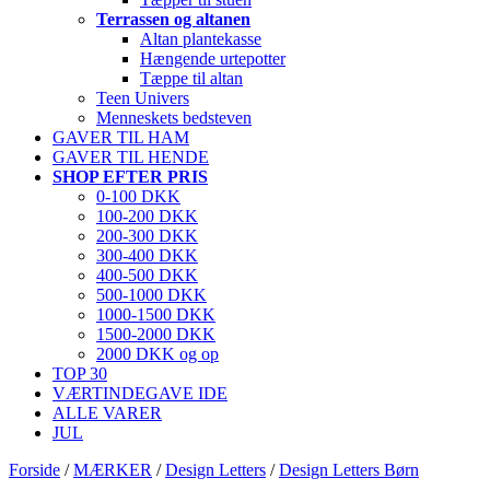
Terrassen og altanen
Altan plantekasse
Hængende urtepotter
Tæppe til altan
Teen Univers
Menneskets bedsteven
GAVER TIL HAM
GAVER TIL HENDE
SHOP EFTER PRIS
0-100 DKK
100-200 DKK
200-300 DKK
300-400 DKK
400-500 DKK
500-1000 DKK
1000-1500 DKK
1500-2000 DKK
2000 DKK og op
TOP 30
VÆRTINDEGAVE IDE
ALLE VARER
JUL
Forside
/
MÆRKER
/
Design Letters
/
Design Letters Børn