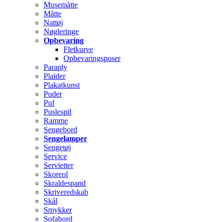
Musemåtte
Måtte
Nattøj
Nøgleringe
Opbevaring
Fletkurve
Opbevaringsposer
Paraply
Plaider
Plakatkunst
Puder
Puf
Puslespil
Ramme
Sengebord
Sengelamper
Sengetøj
Service
Servietter
Skoreol
Skraldespand
Skriveredskab
Skål
Smykker
Sofabord