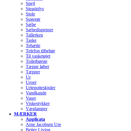
Spejl
Stearinlys
Stole
Sugerør
Sæbe
Sæbedispenser
Tallerken
Taske
Tehætte
Telefon tilbehør
Til vasketøjet
Toiletbørste
Tæppe løber
Tæpper
Ur
Uroer
Urtepotteskjuler
Vandkande
Vaser
Viskestykker
Væglamper
MÆRKER
Applicata
Arne Jacobsen Ure
Better Living