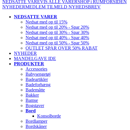
NEDSATTE VARE
VIS ALLE VARER
SHOP i RUM
FORSIDEN
NYHEDER
MEDLEM
TILMELD NYHEDSBREV
NEDSATTE VARER
Nedsat med op til 15%
Nedsat med op til 20% - Spar 20%
Nedsat med op til 30% - Spar 30%
Nedsat med op til 40% - Spar 40%
Nedsat med op til 50% - Spar 50%
OUTLET SPAR OVER 50% RABAT
NYHEDER
MANDELGAVE IDE
PRODUKTER
Accessories
Babysengetøj
Badeartikler
Badeforhæng
Bademåtte
Bakker
Bamse
Bogstaver
Bord
Konsolborde
Bordlamper
Bordskåner