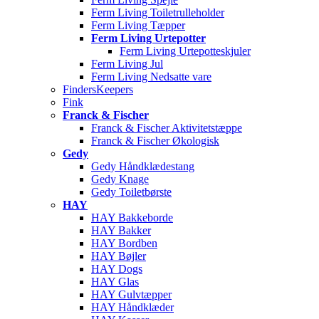
Ferm Living Toiletrulleholder
Ferm Living Tæpper
Ferm Living Urtepotter
Ferm Living Urtepotteskjuler
Ferm Living Jul
Ferm Living Nedsatte vare
FindersKeepers
Fink
Franck & Fischer
Franck & Fischer Aktivitetstæppe
Franck & Fischer Økologisk
Gedy
Gedy Håndklædestang
Gedy Knage
Gedy Toiletbørste
HAY
HAY Bakkeborde
HAY Bakker
HAY Bordben
HAY Bøjler
HAY Dogs
HAY Glas
HAY Gulvtæpper
HAY Håndklæder