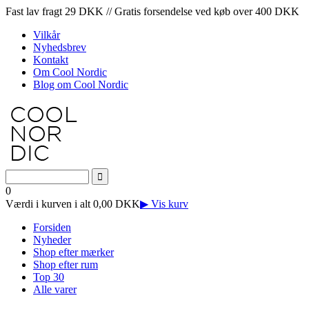
Fast lav fragt 29 DKK // Gratis forsendelse ved køb over 400 DKK
Vilkår
Nyhedsbrev
Kontakt
Om Cool Nordic
Blog om Cool Nordic
0
Værdi i kurven i alt 0,00 DKK
▶ Vis kurv
Forsiden
Nyheder
Shop efter mærker
Shop efter rum
Top 30
Alle varer