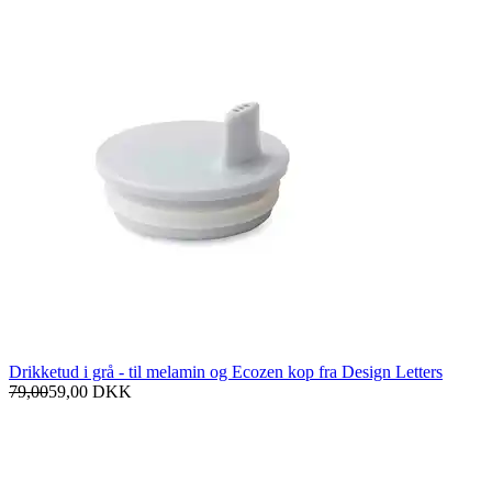
Drikketud i grå - til melamin og Ecozen kop fra Design Letters
79,00
59,00
DKK