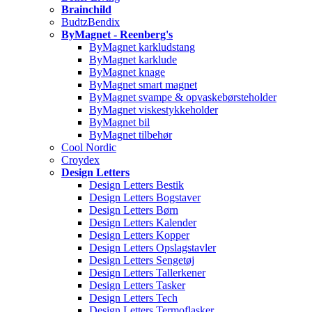
Brainchild
BudtzBendix
ByMagnet - Reenberg's
ByMagnet karkludstang
ByMagnet karklude
ByMagnet knage
ByMagnet smart magnet
ByMagnet svampe & opvaskebørsteholder
ByMagnet viskestykkeholder
ByMagnet bil
ByMagnet tilbehør
Cool Nordic
Croydex
Design Letters
Design Letters Bestik
Design Letters Bogstaver
Design Letters Børn
Design Letters Kalender
Design Letters Kopper
Design Letters Opslagstavler
Design Letters Sengetøj
Design Letters Tallerkener
Design Letters Tasker
Design Letters Tech
Design Letters Termoflasker