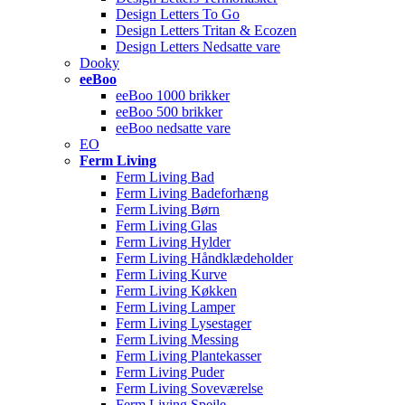
Design Letters To Go
Design Letters Tritan & Ecozen
Design Letters Nedsatte vare
Dooky
eeBoo
eeBoo 1000 brikker
eeBoo 500 brikker
eeBoo nedsatte vare
EO
Ferm Living
Ferm Living Bad
Ferm Living Badeforhæng
Ferm Living Børn
Ferm Living Glas
Ferm Living Hylder
Ferm Living Håndklædeholder
Ferm Living Kurve
Ferm Living Køkken
Ferm Living Lamper
Ferm Living Lysestager
Ferm Living Messing
Ferm Living Plantekasser
Ferm Living Puder
Ferm Living Soveværelse
Ferm Living Spejle