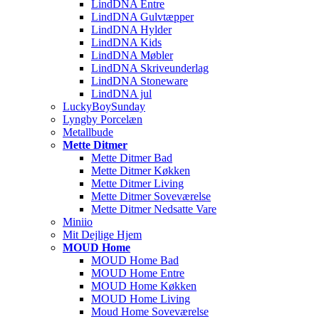
LindDNA Entre
LindDNA Gulvtæpper
LindDNA Hylder
LindDNA Kids
LindDNA Møbler
LindDNA Skriveunderlag
LindDNA Stoneware
LindDNA jul
LuckyBoySunday
Lyngby Porcelæn
Metallbude
Mette Ditmer
Mette Ditmer Bad
Mette Ditmer Køkken
Mette Ditmer Living
Mette Ditmer Soveværelse
Mette Ditmer Nedsatte Vare
Miniio
Mit Dejlige Hjem
MOUD Home
MOUD Home Bad
MOUD Home Entre
MOUD Home Køkken
MOUD Home Living
Moud Home Soveværelse