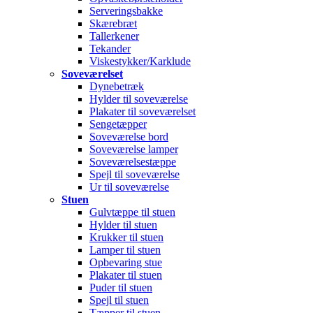
Serveringsbakke
Skærebræt
Tallerkener
Tekander
Viskestykker/Karklude
Soveværelset
Dynebetræk
Hylder til soveværelse
Plakater til soveværelset
Sengetæpper
Soveværelse bord
Soveværelse lamper
Soveværelsestæppe
Spejl til soveværelse
Ur til soveværelse
Stuen
Gulvtæppe til stuen
Hylder til stuen
Krukker til stuen
Lamper til stuen
Opbevaring stue
Plakater til stuen
Puder til stuen
Spejl til stuen
Tæpper til stuen