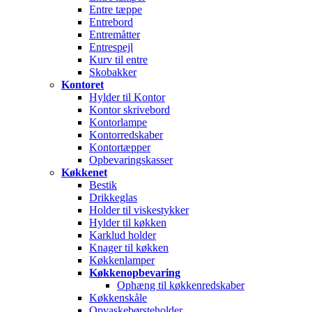
Entre tæppe
Entrebord
Entremåtter
Entrespejl
Kurv til entre
Skobakker
Kontoret
Hylder til Kontor
Kontor skrivebord
Kontorlampe
Kontorredskaber
Kontortæpper
Opbevaringskasser
Køkkenet
Bestik
Drikkeglas
Holder til viskestykker
Hylder til køkken
Karklud holder
Knager til køkken
Køkkenlamper
Køkkenopbevaring
Ophæng til køkkenredskaber
Køkkenskåle
Opvaskebørsteholder