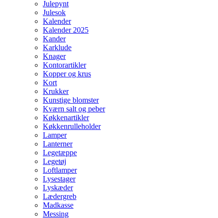
Julepynt
Julesok
Kalender
Kalender 2025
Kander
Karklude
Knager
Kontorartikler
Kopper og krus
Kort
Krukker
Kunstige blomster
Kværn salt og peber
Køkkenartikler
Køkkenrulleholder
Lamper
Lanterner
Legetæppe
Legetøj
Loftlamper
Lysestager
Lyskæder
Lædergreb
Madkasse
Messing