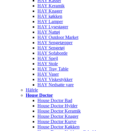
HAY Kasser
HAY Keramik
HAY Knager
HAY køkken
HAY Lamper
HAY Lysestager
HAY Nattøj
HAY Outdoor Market
HAY Sengetæpper
HAY Sengetøj
HAY Sofaborde
HAY Spejl
HAY Stole
HAY Tray Table
HAY Vaser
HAY Viskestykker
HAY Nedsatte vare
Häfele
House Doctor
House Doctor Bad
House Doctor Hylder
House Doctor Keramik
House Doctor Knager
House Doctor Kurve
House Doctor Køkken