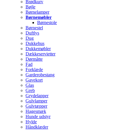
Brødkurv
Bøjle
Børnelamper
Børnemøbler
Børnestole
Børnestel
Duftlys
Dug
Dukkehus
Dukkemøbler
Dækkeservietter
Dørmåtte
Fad
Forklæde
Garderobestang
Gavekort
Glas
Greb
Grydelapper
Gulvlamper
Gulvtæpper
Hagesmæk
Hunde udstyr
Hylde
Håndklæder