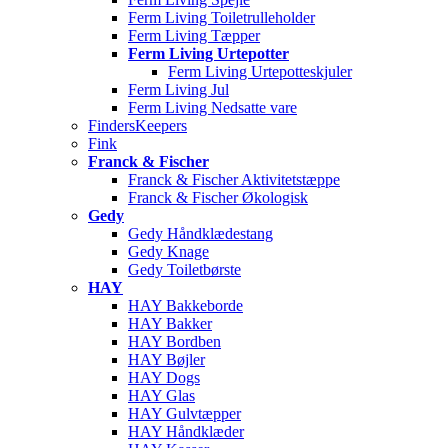
Ferm Living Toiletrulleholder
Ferm Living Tæpper
Ferm Living Urtepotter
Ferm Living Urtepotteskjuler
Ferm Living Jul
Ferm Living Nedsatte vare
FindersKeepers
Fink
Franck & Fischer
Franck & Fischer Aktivitetstæppe
Franck & Fischer Økologisk
Gedy
Gedy Håndklædestang
Gedy Knage
Gedy Toiletbørste
HAY
HAY Bakkeborde
HAY Bakker
HAY Bordben
HAY Bøjler
HAY Dogs
HAY Glas
HAY Gulvtæpper
HAY Håndklæder