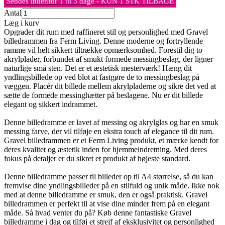
Sendes indenfor 1 til 3 dage - KUN 1 STK TILBAGE
Antal
Læg i kurv
Opgrader dit rum med raffineret stil og personlighed med Gravel
billedrammen fra Ferm Living. Denne moderne og fortryllende
ramme vil helt sikkert tiltrække opmærksomhed. Forestil dig to
akrylplader, forbundet af smukt formede messingbeslag, der ligner
naturlige små sten. Det er et æstetisk mesterværk! Hæng dit
yndlingsbillede op ved blot at fastgøre de to messingbeslag på
væggen. Placér dit billede mellem akrylpladerne og sikre det ved at
sætte de formede messinghætter på beslagene. Nu er dit billede
elegant og sikkert indrammet.
Denne billedramme er lavet af messing og akrylglas og har en smuk
messing farve, der vil tilføje en ekstra touch af elegance til dit rum.
Gravel billedrammen er et Ferm Living produkt, et mærke kendt for
deres kvalitet og æstetik inden for hjemmeindretning. Med deres
fokus på detaljer er du sikret et produkt af højeste standard.
Denne billedramme passer til billeder op til A4 størrelse, så du kan
fremvise dine yndlingsbilleder på en stilfuld og unik måde. Ikke nok
med at denne billedramme er smuk, den er også praktisk. Gravel
billedrammen er perfekt til at vise dine minder frem på en elegant
måde. Så hvad venter du på? Køb denne fantastiske Gravel
billedramme i dag og tilføj et strejf af eksklusivitet og personlighed