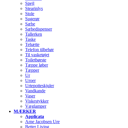
Spejl
Stearinlys
Stole
Sugerør
Sæbe
Sæbedispenser
Tallerken
Taske
Tehætte
Telefon tilbehør
Til vasketøjet
Toiletbørste
Tæppe løber
Tæpper
Ur
Uroer
Urtepotteskjuler
Vandkande
Vaser
Viskestykker
Væglamper
MÆRKER
Applicata
Arne Jacobsen Ure
Better Living