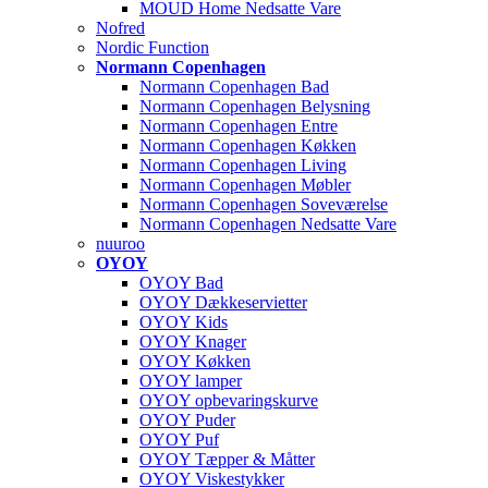
MOUD Home Nedsatte Vare
Nofred
Nordic Function
Normann Copenhagen
Normann Copenhagen Bad
Normann Copenhagen Belysning
Normann Copenhagen Entre
Normann Copenhagen Køkken
Normann Copenhagen Living
Normann Copenhagen Møbler
Normann Copenhagen Soveværelse
Normann Copenhagen Nedsatte Vare
nuuroo
OYOY
OYOY Bad
OYOY Dækkeservietter
OYOY Kids
OYOY Knager
OYOY Køkken
OYOY lamper
OYOY opbevaringskurve
OYOY Puder
OYOY Puf
OYOY Tæpper & Måtter
OYOY Viskestykker