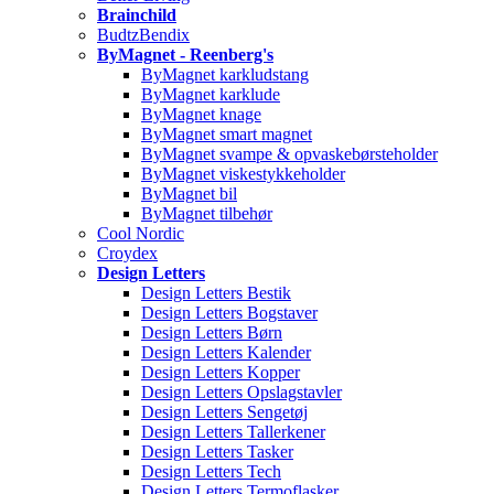
Brainchild
BudtzBendix
ByMagnet - Reenberg's
ByMagnet karkludstang
ByMagnet karklude
ByMagnet knage
ByMagnet smart magnet
ByMagnet svampe & opvaskebørsteholder
ByMagnet viskestykkeholder
ByMagnet bil
ByMagnet tilbehør
Cool Nordic
Croydex
Design Letters
Design Letters Bestik
Design Letters Bogstaver
Design Letters Børn
Design Letters Kalender
Design Letters Kopper
Design Letters Opslagstavler
Design Letters Sengetøj
Design Letters Tallerkener
Design Letters Tasker
Design Letters Tech
Design Letters Termoflasker