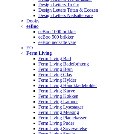
Design Letters To Go
Design Letters Tritan & Ecozen
Design Letters Nedsatte vare
Dooky
eeBoo
eeBoo 1000 brikker
eeBoo 500 brikker
eeBoo nedsatte vare
EO
Ferm Living
Ferm Living Bad
Ferm Living Badeforhæng
Ferm Living Børn
Ferm Living Glas
Ferm Living Hylder
Ferm Living Håndklædeholder
Ferm Living Kurve
Ferm Living Køkken
Ferm Living Lamper
Ferm Living Lysestager
Ferm Living Messing
Ferm Living Plantekasser
Ferm Living Puder
Ferm Living Soveværelse
Ferm Living Spejle