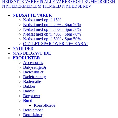
NEDSATTE VARE
VIS ALLE VARER
SHOP i RUM
FORSIDEN
NYHEDER
MEDLEM
TILMELD NYHEDSBREV
NEDSATTE VARER
Nedsat med op til 15%
Nedsat med op til 20% - Spar 20%
Nedsat med op til 30% - Spar 30%
Nedsat med op til 40% - Spar 40%
Nedsat med op til 50% - Spar 50%
OUTLET SPAR OVER 50% RABAT
NYHEDER
MANDELGAVE IDE
PRODUKTER
Accessories
Babysengetøj
Badeartikler
Badeforhæng
Bademåtte
Bakker
Bamse
Bogstaver
Bord
Konsolborde
Bordlamper
Bordskåner