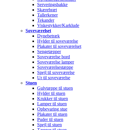
Serveringsbakke
Skærebræt
Tallerkener
Tekander
Viskestykker/Karklude
Soveværelset
Dynebetræk
Hylder til soveværelse
Plakater til soveværelset
Sengetæpper
Soveværelse bord
Soveværelse lamper
Soveværelsestæppe
Spejl til soveværelse
Ur til soveværelse
Stuen
Gulvtæppe til stuen
Hylder til stuen
Krukker til stuen
Lamper til stuen
Opbevaring stue
Plakater til stuen
Puder til stuen
Spejl til stuen
Tæpper til stuen