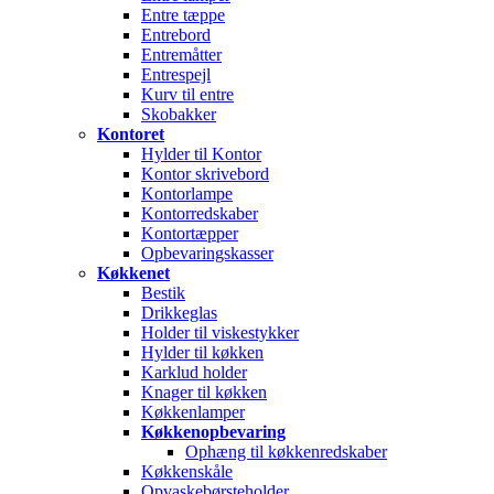
Entre tæppe
Entrebord
Entremåtter
Entrespejl
Kurv til entre
Skobakker
Kontoret
Hylder til Kontor
Kontor skrivebord
Kontorlampe
Kontorredskaber
Kontortæpper
Opbevaringskasser
Køkkenet
Bestik
Drikkeglas
Holder til viskestykker
Hylder til køkken
Karklud holder
Knager til køkken
Køkkenlamper
Køkkenopbevaring
Ophæng til køkkenredskaber
Køkkenskåle
Opvaskebørsteholder