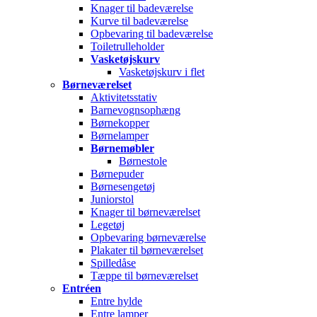
Knager til badeværelse
Kurve til badeværelse
Opbevaring til badeværelse
Toiletrulleholder
Vasketøjskurv
Vasketøjskurv i flet
Børneværelset
Aktivitetsstativ
Barnevognsophæng
Børnekopper
Børnelamper
Børnemøbler
Børnestole
Børnepuder
Børnesengetøj
Juniorstol
Knager til børneværelset
Legetøj
Opbevaring børneværelse
Plakater til børneværelset
Spilledåse
Tæppe til børneværelset
Entréen
Entre hylde
Entre lamper