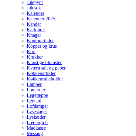
Julepynt
Julesok
Kalender
Kalender 2025
Kander
Karklude
Knager
Kontorartikler
Kopper og krus
Kort
Krukker
Kunstige blomster
Kværn salt og peber
Køkkenartikler
Køkkenrulleholder
Lamper
Lanterner
Legetæppe
Legetøj
Loftlamper
Lysestager
Lyskæder
Lædergreb
Madkasse
Messing