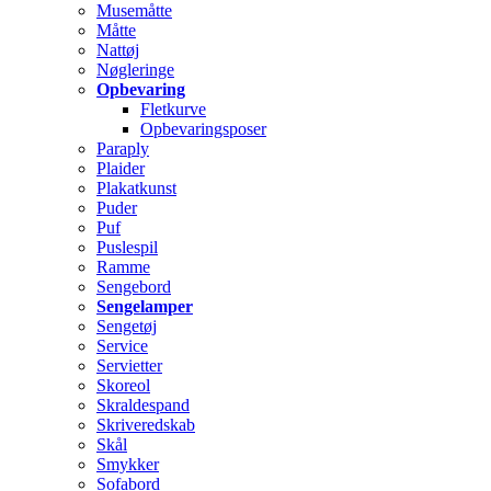
Musemåtte
Måtte
Nattøj
Nøgleringe
Opbevaring
Fletkurve
Opbevaringsposer
Paraply
Plaider
Plakatkunst
Puder
Puf
Puslespil
Ramme
Sengebord
Sengelamper
Sengetøj
Service
Servietter
Skoreol
Skraldespand
Skriveredskab
Skål
Smykker
Sofabord