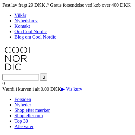
Fast lav fragt 29 DKK // Gratis forsendelse ved køb over 400 DKK
Vilkår
Nyhedsbrev
Kontakt
Om Cool Nordic
Blog om Cool Nordic
0
Værdi i kurven i alt 0,00 DKK
▶ Vis kurv
Forsiden
Nyheder
Shop efter mærker
Shop efter rum
Top 30
Alle varer