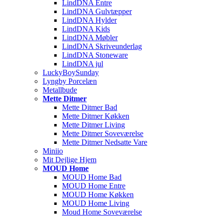
LindDNA Entre
LindDNA Gulvtæpper
LindDNA Hylder
LindDNA Kids
LindDNA Møbler
LindDNA Skriveunderlag
LindDNA Stoneware
LindDNA jul
LuckyBoySunday
Lyngby Porcelæn
Metallbude
Mette Ditmer
Mette Ditmer Bad
Mette Ditmer Køkken
Mette Ditmer Living
Mette Ditmer Soveværelse
Mette Ditmer Nedsatte Vare
Miniio
Mit Dejlige Hjem
MOUD Home
MOUD Home Bad
MOUD Home Entre
MOUD Home Køkken
MOUD Home Living
Moud Home Soveværelse