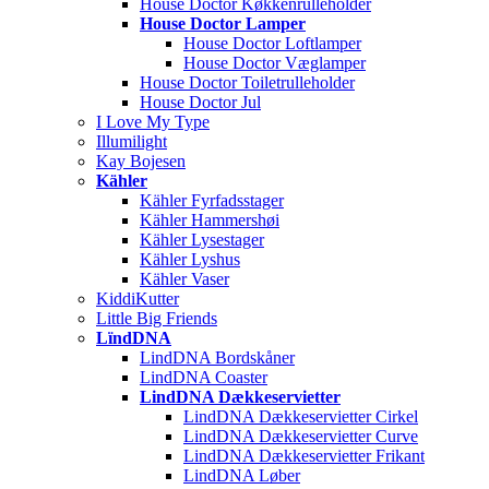
House Doctor Køkkenrulleholder
House Doctor Lamper
House Doctor Loftlamper
House Doctor Væglamper
House Doctor Toiletrulleholder
House Doctor Jul
I Love My Type
Illumilight
Kay Bojesen
Kähler
Kähler Fyrfadsstager
Kähler Hammershøi
Kähler Lysestager
Kähler Lyshus
Kähler Vaser
KiddiKutter
Little Big Friends
LïndDNA
LindDNA Bordskåner
LindDNA Coaster
LindDNA Dækkeservietter
LindDNA Dækkeservietter Cirkel
LindDNA Dækkeservietter Curve
LindDNA Dækkeservietter Frikant
LindDNA Løber