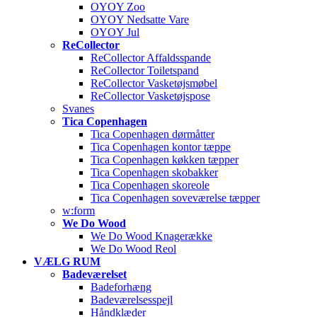
OYOY Zoo
OYOY Nedsatte Vare
OYOY Jul
ReCollector
ReCollector Affaldsspande
ReCollector Toiletspand
ReCollector Vasketøjsmøbel
ReCollector Vasketøjspose
Svanes
Tica Copenhagen
Tica Copenhagen dørmåtter
Tica Copenhagen kontor tæppe
Tica Copenhagen køkken tæpper
Tica Copenhagen skobakker
Tica Copenhagen skoreole
Tica Copenhagen soveværelse tæpper
w:form
We Do Wood
We Do Wood Knagerække
We Do Wood Reol
VÆLG RUM
Badeværelset
Badeforhæng
Badeværelsesspejl
Håndklæder