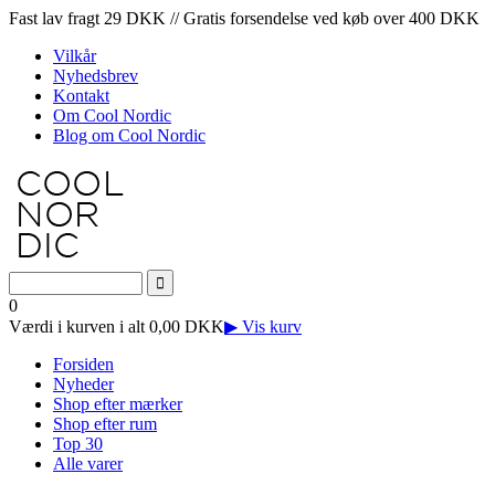
Fast lav fragt 29 DKK // Gratis forsendelse ved køb over 400 DKK
Vilkår
Nyhedsbrev
Kontakt
Om Cool Nordic
Blog om Cool Nordic
0
Værdi i kurven i alt 0,00 DKK
▶ Vis kurv
Forsiden
Nyheder
Shop efter mærker
Shop efter rum
Top 30
Alle varer