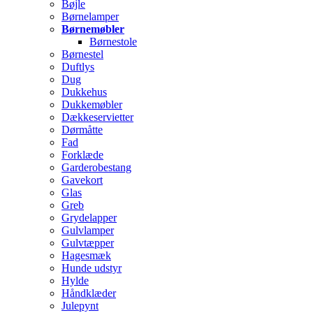
Bøjle
Børnelamper
Børnemøbler
Børnestole
Børnestel
Duftlys
Dug
Dukkehus
Dukkemøbler
Dækkeservietter
Dørmåtte
Fad
Forklæde
Garderobestang
Gavekort
Glas
Greb
Grydelapper
Gulvlamper
Gulvtæpper
Hagesmæk
Hunde udstyr
Hylde
Håndklæder
Julepynt