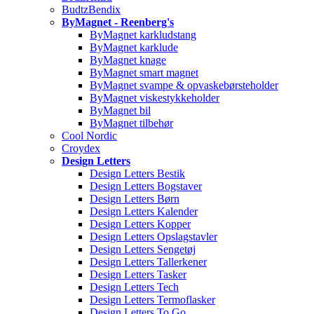
BudtzBendix
ByMagnet - Reenberg's
ByMagnet karkludstang
ByMagnet karklude
ByMagnet knage
ByMagnet smart magnet
ByMagnet svampe & opvaskebørsteholder
ByMagnet viskestykkeholder
ByMagnet bil
ByMagnet tilbehør
Cool Nordic
Croydex
Design Letters
Design Letters Bestik
Design Letters Bogstaver
Design Letters Børn
Design Letters Kalender
Design Letters Kopper
Design Letters Opslagstavler
Design Letters Sengetøj
Design Letters Tallerkener
Design Letters Tasker
Design Letters Tech
Design Letters Termoflasker
Design Letters To Go