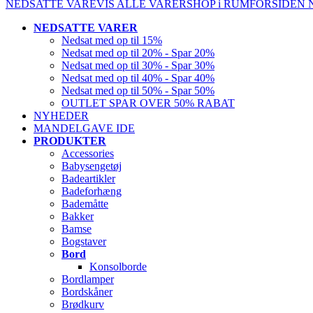
NEDSATTE VARE
VIS ALLE VARER
SHOP i RUM
FORSIDEN
NEDSATTE VARER
Nedsat med op til 15%
Nedsat med op til 20% - Spar 20%
Nedsat med op til 30% - Spar 30%
Nedsat med op til 40% - Spar 40%
Nedsat med op til 50% - Spar 50%
OUTLET SPAR OVER 50% RABAT
NYHEDER
MANDELGAVE IDE
PRODUKTER
Accessories
Babysengetøj
Badeartikler
Badeforhæng
Bademåtte
Bakker
Bamse
Bogstaver
Bord
Konsolborde
Bordlamper
Bordskåner
Brødkurv