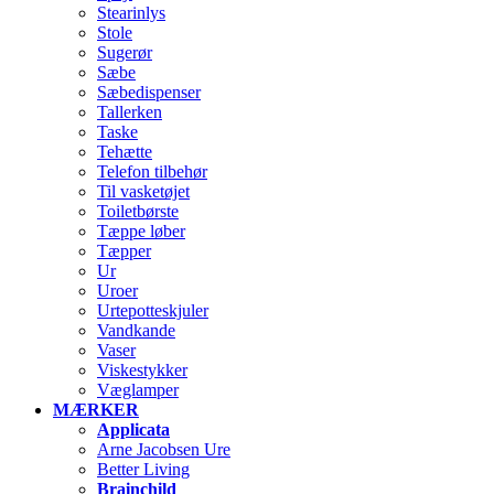
Stearinlys
Stole
Sugerør
Sæbe
Sæbedispenser
Tallerken
Taske
Tehætte
Telefon tilbehør
Til vasketøjet
Toiletbørste
Tæppe løber
Tæpper
Ur
Uroer
Urtepotteskjuler
Vandkande
Vaser
Viskestykker
Væglamper
MÆRKER
Applicata
Arne Jacobsen Ure
Better Living
Brainchild