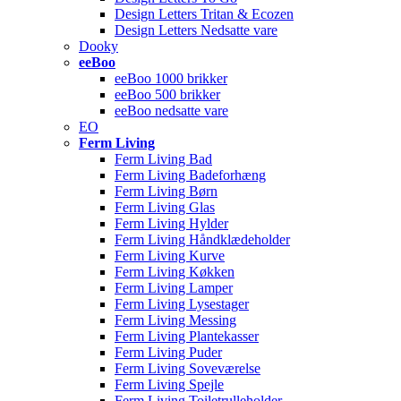
Design Letters Tritan & Ecozen
Design Letters Nedsatte vare
Dooky
eeBoo
eeBoo 1000 brikker
eeBoo 500 brikker
eeBoo nedsatte vare
EO
Ferm Living
Ferm Living Bad
Ferm Living Badeforhæng
Ferm Living Børn
Ferm Living Glas
Ferm Living Hylder
Ferm Living Håndklædeholder
Ferm Living Kurve
Ferm Living Køkken
Ferm Living Lamper
Ferm Living Lysestager
Ferm Living Messing
Ferm Living Plantekasser
Ferm Living Puder
Ferm Living Soveværelse
Ferm Living Spejle
Ferm Living Toiletrulleholder