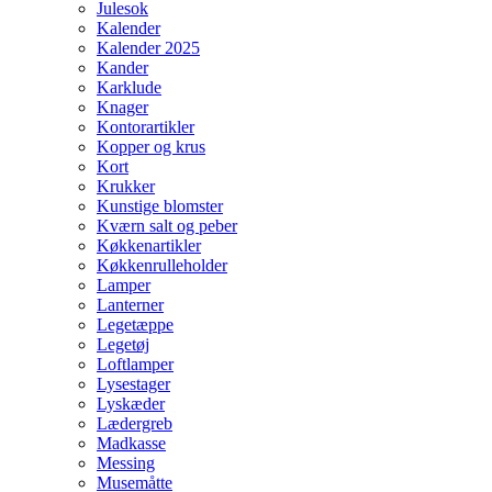
Julesok
Kalender
Kalender 2025
Kander
Karklude
Knager
Kontorartikler
Kopper og krus
Kort
Krukker
Kunstige blomster
Kværn salt og peber
Køkkenartikler
Køkkenrulleholder
Lamper
Lanterner
Legetæppe
Legetøj
Loftlamper
Lysestager
Lyskæder
Lædergreb
Madkasse
Messing
Musemåtte