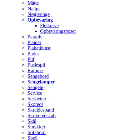
Måtte
Nattøj
Nøgleringe
Opbevaring
Fletkurve
Opbevaringsposer
Paraply
Plaider
Plakatkunst
Puder
Puf
Puslespil
Ramme
Sengebord
Sengelamper
Sengetøj
Service
Servietter
Skoreol
Skraldespand
Skriveredskab
Skål
Smykker
Sofabord
Spejl