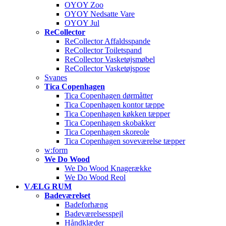
OYOY Zoo
OYOY Nedsatte Vare
OYOY Jul
ReCollector
ReCollector Affaldsspande
ReCollector Toiletspand
ReCollector Vasketøjsmøbel
ReCollector Vasketøjspose
Svanes
Tica Copenhagen
Tica Copenhagen dørmåtter
Tica Copenhagen kontor tæppe
Tica Copenhagen køkken tæpper
Tica Copenhagen skobakker
Tica Copenhagen skoreole
Tica Copenhagen soveværelse tæpper
w:form
We Do Wood
We Do Wood Knagerække
We Do Wood Reol
VÆLG RUM
Badeværelset
Badeforhæng
Badeværelsesspejl
Håndklæder