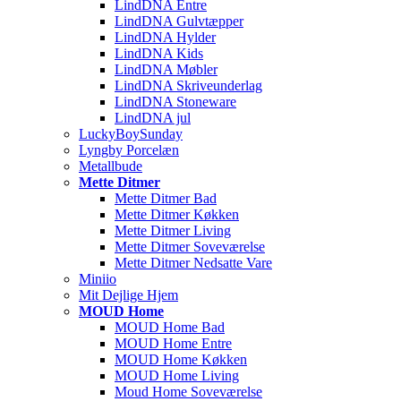
LindDNA Entre
LindDNA Gulvtæpper
LindDNA Hylder
LindDNA Kids
LindDNA Møbler
LindDNA Skriveunderlag
LindDNA Stoneware
LindDNA jul
LuckyBoySunday
Lyngby Porcelæn
Metallbude
Mette Ditmer
Mette Ditmer Bad
Mette Ditmer Køkken
Mette Ditmer Living
Mette Ditmer Soveværelse
Mette Ditmer Nedsatte Vare
Miniio
Mit Dejlige Hjem
MOUD Home
MOUD Home Bad
MOUD Home Entre
MOUD Home Køkken
MOUD Home Living
Moud Home Soveværelse