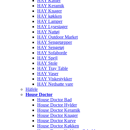
HAY Kasser
HAY Keramik
HAY Knager
HAY køkken
HAY Lamper
HAY Lysestager
HAY Nattøj
HAY Outdoor Market
HAY Sengetæpper
HAY Sengetøj
HAY Sofaborde
HAY Spejl
HAY Stole
HAY Tray Table
HAY Vaser
HAY Viskestykker
HAY Nedsatte vare
Häfele
House Doctor
House Doctor Bad
House Doctor Hylder
House Doctor Keramik
House Doctor Knager
House Doctor Kurve
House Doctor Køkken