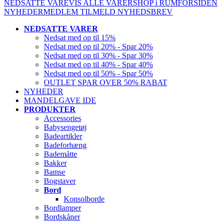
NEDSATTE VARE
VIS ALLE VARER
SHOP i RUM
FORSIDEN
NYHEDER
MEDLEM
TILMELD NYHEDSBREV
NEDSATTE VARER
Nedsat med op til 15%
Nedsat med op til 20% - Spar 20%
Nedsat med op til 30% - Spar 30%
Nedsat med op til 40% - Spar 40%
Nedsat med op til 50% - Spar 50%
OUTLET SPAR OVER 50% RABAT
NYHEDER
MANDELGAVE IDE
PRODUKTER
Accessories
Babysengetøj
Badeartikler
Badeforhæng
Bademåtte
Bakker
Bamse
Bogstaver
Bord
Konsolborde
Bordlamper
Bordskåner