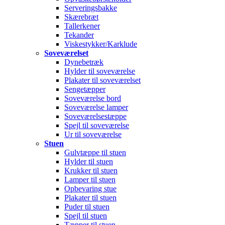
Serveringsbakke
Skærebræt
Tallerkener
Tekander
Viskestykker/Karklude
Soveværelset
Dynebetræk
Hylder til soveværelse
Plakater til soveværelset
Sengetæpper
Soveværelse bord
Soveværelse lamper
Soveværelsestæppe
Spejl til soveværelse
Ur til soveværelse
Stuen
Gulvtæppe til stuen
Hylder til stuen
Krukker til stuen
Lamper til stuen
Opbevaring stue
Plakater til stuen
Puder til stuen
Spejl til stuen
Tæpper til stuen