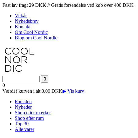
Fast lav fragt 29 DKK // Gratis forsendelse ved køb over 400 DKK
Vilkår
Nyhedsbrev
Kontakt
Om Cool Nordic
Blog om Cool Nordic
0
Værdi i kurven i alt 0,00 DKK
▶ Vis kurv
Forsiden
Nyheder
Shop efter mærker
Shop efter rum
Top 30
Alle varer