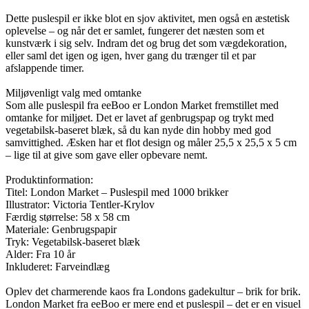
Dette puslespil er ikke blot en sjov aktivitet, men også en æstetisk
oplevelse – og når det er samlet, fungerer det næsten som et
kunstværk i sig selv. Indram det og brug det som vægdekoration,
eller saml det igen og igen, hver gang du trænger til et par
afslappende timer.
Miljøvenligt valg med omtanke
Som alle puslespil fra eeBoo er London Market fremstillet med
omtanke for miljøet. Det er lavet af genbrugspap og trykt med
vegetabilsk-baseret blæk, så du kan nyde din hobby med god
samvittighed. Æsken har et flot design og måler 25,5 x 25,5 x 5 cm
– lige til at give som gave eller opbevare nemt.
Produktinformation:
Titel: London Market – Puslespil med 1000 brikker
Illustrator: Victoria Tentler-Krylov
Færdig størrelse: 58 x 58 cm
Materiale: Genbrugspapir
Tryk: Vegetabilsk-baseret blæk
Alder: Fra 10 år
Inkluderet: Farveindlæg
Oplev det charmerende kaos fra Londons gadekultur – brik for brik.
London Market fra eeBoo er mere end et puslespil – det er en visuel