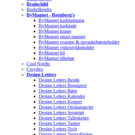
Brainchild
BudtzBendix
ByMagnet - Reenberg's
ByMagnet karkludstang
ByMagnet karklude
ByMagnet knage
ByMagnet smart magnet
ByMagnet svampe & opvaskebørsteholder
ByMagnet viskestykkeholder
ByMagnet bil
ByMagnet tilbehør
Cool Nordic
Croydex
Design Letters
Design Letters Bestik
Design Letters Bogstaver
Design Letters Børn
Design Letters Kalender
Design Letters Kopper
Design Letters Opslagstavler
Design Letters Sengetøj
Design Letters Tallerkener
Design Letters Tasker
Design Letters Tech
Design Letters Termoflasker