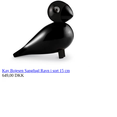
Kay Bojesen Sangfugl Ravn i sort 15 cm
649,00
DKK