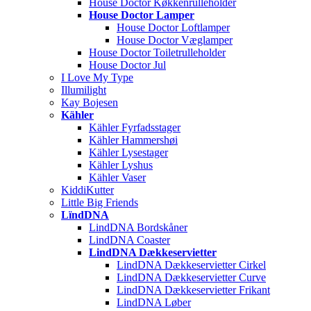
House Doctor Køkkenrulleholder
House Doctor Lamper
House Doctor Loftlamper
House Doctor Væglamper
House Doctor Toiletrulleholder
House Doctor Jul
I Love My Type
Illumilight
Kay Bojesen
Kähler
Kähler Fyrfadsstager
Kähler Hammershøi
Kähler Lysestager
Kähler Lyshus
Kähler Vaser
KiddiKutter
Little Big Friends
LïndDNA
LindDNA Bordskåner
LindDNA Coaster
LindDNA Dækkeservietter
LindDNA Dækkeservietter Cirkel
LindDNA Dækkeservietter Curve
LindDNA Dækkeservietter Frikant
LindDNA Løber