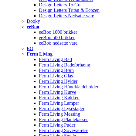
Design Letters To Go
Design Letters Tritan & Ecozen
Design Letters Nedsatte vare
Dooky
eeBoo
eeBoo 1000 brikker
eeBoo 500 brikker
eeBoo nedsatte vare
EO
Ferm Living
Ferm Living Bad
Ferm Living Badeforhæng
Ferm Living Børn
Ferm Living Glas
Ferm Living Hylder
Ferm Living Håndklædeholder
Ferm Living Kurve
Ferm Living Køkken
Ferm Living Lamper
Ferm Living Lysestager
Ferm Living Messing
Ferm Living Plantekasser
Ferm Living Puder
Ferm Living Soveværelse
Ferm Living Spejle