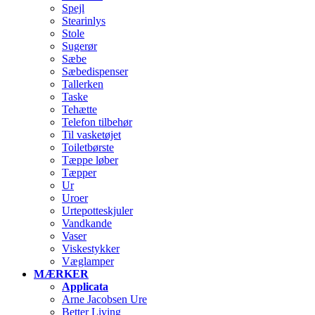
Spejl
Stearinlys
Stole
Sugerør
Sæbe
Sæbedispenser
Tallerken
Taske
Tehætte
Telefon tilbehør
Til vasketøjet
Toiletbørste
Tæppe løber
Tæpper
Ur
Uroer
Urtepotteskjuler
Vandkande
Vaser
Viskestykker
Væglamper
MÆRKER
Applicata
Arne Jacobsen Ure
Better Living