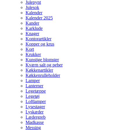
Julepynt
Julesok
Kalender
Kalender 2025
Kander
Karklude
Knager
Kontorartikler
Kopper og krus
Kort
Krukker
Kunstige blomster
Kværn salt og peber
Køkkenartikler
Køkkenrulleholder
Lamper
Lanterner
Legetæppe
Legetøj
Loftlamper
Lysestager
Lyskæder
Lædergreb
Madkasse
Messing