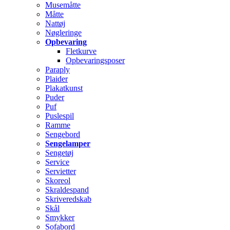
Musemåtte
Måtte
Nattøj
Nøgleringe
Opbevaring
Fletkurve
Opbevaringsposer
Paraply
Plaider
Plakatkunst
Puder
Puf
Puslespil
Ramme
Sengebord
Sengelamper
Sengetøj
Service
Servietter
Skoreol
Skraldespand
Skriveredskab
Skål
Smykker
Sofabord