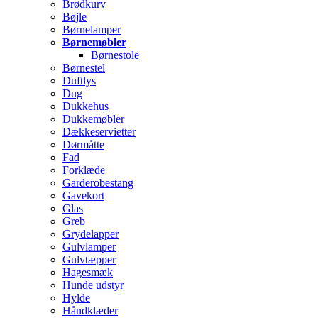
Brødkurv
Bøjle
Børnelamper
Børnemøbler
Børnestole
Børnestel
Duftlys
Dug
Dukkehus
Dukkemøbler
Dækkeservietter
Dørmåtte
Fad
Forklæde
Garderobestang
Gavekort
Glas
Greb
Grydelapper
Gulvlamper
Gulvtæpper
Hagesmæk
Hunde udstyr
Hylde
Håndklæder