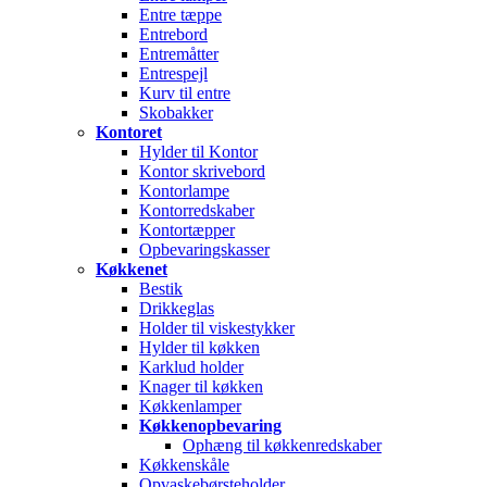
Entre tæppe
Entrebord
Entremåtter
Entrespejl
Kurv til entre
Skobakker
Kontoret
Hylder til Kontor
Kontor skrivebord
Kontorlampe
Kontorredskaber
Kontortæpper
Opbevaringskasser
Køkkenet
Bestik
Drikkeglas
Holder til viskestykker
Hylder til køkken
Karklud holder
Knager til køkken
Køkkenlamper
Køkkenopbevaring
Ophæng til køkkenredskaber
Køkkenskåle
Opvaskebørsteholder