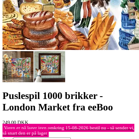
Puslespil 1000 brikker -
London Market fra eeBoo
249,00
DKK
Varen er på lager igen omkring 15-08-2026 bestil nu - så sender vi,
så snart den er på lager