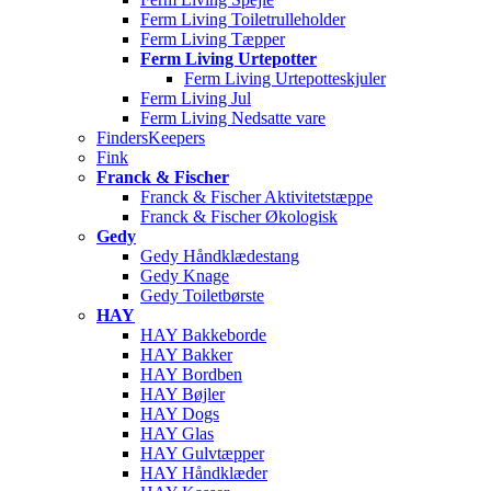
Ferm Living Toiletrulleholder
Ferm Living Tæpper
Ferm Living Urtepotter
Ferm Living Urtepotteskjuler
Ferm Living Jul
Ferm Living Nedsatte vare
FindersKeepers
Fink
Franck & Fischer
Franck & Fischer Aktivitetstæppe
Franck & Fischer Økologisk
Gedy
Gedy Håndklædestang
Gedy Knage
Gedy Toiletbørste
HAY
HAY Bakkeborde
HAY Bakker
HAY Bordben
HAY Bøjler
HAY Dogs
HAY Glas
HAY Gulvtæpper
HAY Håndklæder