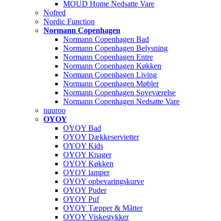
MOUD Home Nedsatte Vare
Nofred
Nordic Function
Normann Copenhagen
Normann Copenhagen Bad
Normann Copenhagen Belysning
Normann Copenhagen Entre
Normann Copenhagen Køkken
Normann Copenhagen Living
Normann Copenhagen Møbler
Normann Copenhagen Soveværelse
Normann Copenhagen Nedsatte Vare
nuuroo
OYOY
OYOY Bad
OYOY Dækkeservietter
OYOY Kids
OYOY Knager
OYOY Køkken
OYOY lamper
OYOY opbevaringskurve
OYOY Puder
OYOY Puf
OYOY Tæpper & Måtter
OYOY Viskestykker