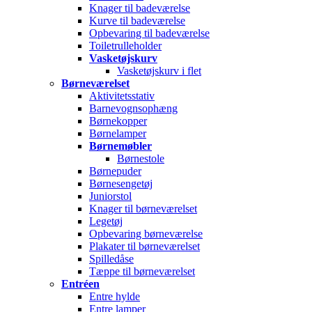
Knager til badeværelse
Kurve til badeværelse
Opbevaring til badeværelse
Toiletrulleholder
Vasketøjskurv
Vasketøjskurv i flet
Børneværelset
Aktivitetsstativ
Barnevognsophæng
Børnekopper
Børnelamper
Børnemøbler
Børnestole
Børnepuder
Børnesengetøj
Juniorstol
Knager til børneværelset
Legetøj
Opbevaring børneværelse
Plakater til børneværelset
Spilledåse
Tæppe til børneværelset
Entréen
Entre hylde
Entre lamper