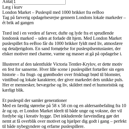
Antal
Læg i kurv
London Market – Puslespil med 1000 brikker fra eeBoo
Tag på farverig opdagelsesrejse gennem Londons lokale markeder –
ét brik ad gangen
Træd ind i en verden af farver, dufte og lyde fra et sprudlende
londonsk marked – uden at forlade dit hjem. Med London Market
puslespillet fra eeBoo får du 1000 brikker fyldt med liv, atmosfære
og detaljerigdom. En sand fornøjelse for puslespilsentusiaster, der
elsker motiver med charme, varme og masser at gå på opdagelse i.
Illustreret af den talentfulde Victoria Tentler-Krylov, er dette motiv
en fest for sanserne. Hver lille scene i puslespillet fortæller sin egen
historie – fra frugt- og grøntboder over friskbagt brød til blomster,
vintilbud og lokale karakterer, der giver markedet dets unikke puls.
Her er mennesker, bevægelse og liv, skildret med et humoristisk og
kærligt blik.
Et puslespil der samler generationer
Med en færdig størrelse på 58 x 58 cm og en aldersanbefaling fra 10
år og op, er London Market ideelt til både unge og voksne, der vil
fordybe sig i kreativ hygge. Det inkluderede farveindlæg gør det
nemt at få overblik over motivet og hjælper dig godt i gang – perfekt
til både nybegyndere og erfarne puslespillere.