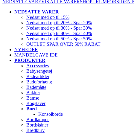
NEDSATTE VARE
VIS ALLE VARER
SHOP i RUM
FORSIDEN
NEDSATTE VARER
Nedsat med op til 15%
Nedsat med op til 20% - Spar 20%
Nedsat med op til 30% - Spar 30%
Nedsat med op til 40% - Spar 40%
Nedsat med op til 50% - Spar 50%
OUTLET SPAR OVER 50% RABAT
NYHEDER
MANDELGAVE IDE
PRODUKTER
Accessories
Babysengetøj
Badeartikler
Badeforhæng
Bademåtte
Bakker
Bamse
Bogstaver
Bord
Konsolborde
Bordlamper
Bordskåner
Brødkurv