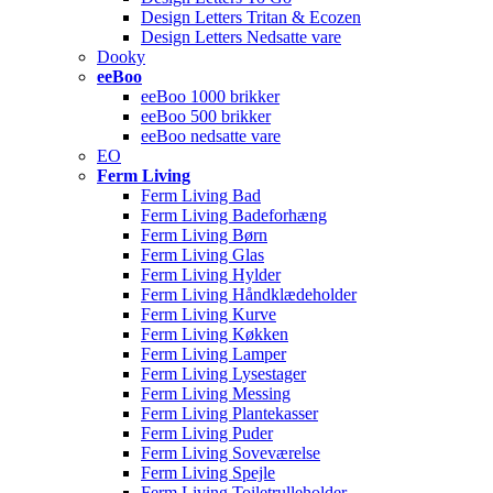
Design Letters Tritan & Ecozen
Design Letters Nedsatte vare
Dooky
eeBoo
eeBoo 1000 brikker
eeBoo 500 brikker
eeBoo nedsatte vare
EO
Ferm Living
Ferm Living Bad
Ferm Living Badeforhæng
Ferm Living Børn
Ferm Living Glas
Ferm Living Hylder
Ferm Living Håndklædeholder
Ferm Living Kurve
Ferm Living Køkken
Ferm Living Lamper
Ferm Living Lysestager
Ferm Living Messing
Ferm Living Plantekasser
Ferm Living Puder
Ferm Living Soveværelse
Ferm Living Spejle
Ferm Living Toiletrulleholder