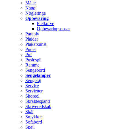
Måtte
Nattøj
Nøgleringe
Opbevaring
Fletkurve
Opbevaringsposer
Paraply
Plaider
Plakatkunst
Puder
Puf
Puslespil
Ramme
Sengebord
Sengelamper
Sengetøj
Service
Servietter
Skoreol
Skraldespand
Skriveredskab
Skål
Smykker
Sofabord
Spejl