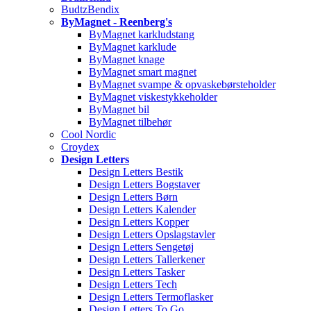
BudtzBendix
ByMagnet - Reenberg's
ByMagnet karkludstang
ByMagnet karklude
ByMagnet knage
ByMagnet smart magnet
ByMagnet svampe & opvaskebørsteholder
ByMagnet viskestykkeholder
ByMagnet bil
ByMagnet tilbehør
Cool Nordic
Croydex
Design Letters
Design Letters Bestik
Design Letters Bogstaver
Design Letters Børn
Design Letters Kalender
Design Letters Kopper
Design Letters Opslagstavler
Design Letters Sengetøj
Design Letters Tallerkener
Design Letters Tasker
Design Letters Tech
Design Letters Termoflasker
Design Letters To Go