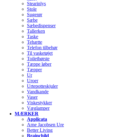
Stearinlys
Stole
Sugerør
Sæbe
Sæbedispenser
Tallerken
Taske
Tehætte
Telefon tilbehør
Til vasketøjet
Toiletbørste
Tæppe løber
Tæpper
Ur
Uroer
Urtepotteskjuler
Vandkande
Vaser
Viskestykker
Væglamper
MÆRKER
Applicata
Arne Jacobsen Ure
Better Living
Brainchild