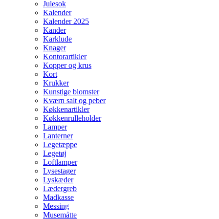
Julesok
Kalender
Kalender 2025
Kander
Karklude
Knager
Kontorartikler
Kopper og krus
Kort
Krukker
Kunstige blomster
Kværn salt og peber
Køkkenartikler
Køkkenrulleholder
Lamper
Lanterner
Legetæppe
Legetøj
Loftlamper
Lysestager
Lyskæder
Lædergreb
Madkasse
Messing
Musemåtte