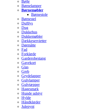
Bøjle
Børnelamper
Børnemøbler
Børnestole
Børnestel
Duftlys
Dug
Dukkehus
Dukkemøbler
Dækkeservietter
Dørmåtte
Fad
Forklæde
Garderobestang
Gavekort
Glas
Greb
Grydelapper
Gulvlamper
Gulvtæpper
Hagesmæk
Hunde udstyr
Hylde
Håndklæder
Julepynt