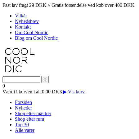
Fast lav fragt 29 DKK // Gratis forsendelse ved køb over 400 DKK
Vilkår
Nyhedsbrev
Kontakt
Om Cool Nordic
Blog om Cool Nordic
0
Værdi i kurven i alt 0,00 DKK
▶ Vis kurv
Forsiden
Nyheder
Shop efter mærker
Shop efter rum
Top 30
Alle varer