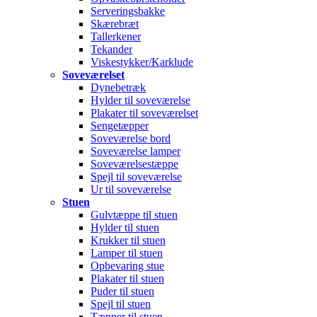
Serveringsbakke
Skærebræt
Tallerkener
Tekander
Viskestykker/Karklude
Soveværelset
Dynebetræk
Hylder til soveværelse
Plakater til soveværelset
Sengetæpper
Soveværelse bord
Soveværelse lamper
Soveværelsestæppe
Spejl til soveværelse
Ur til soveværelse
Stuen
Gulvtæppe til stuen
Hylder til stuen
Krukker til stuen
Lamper til stuen
Opbevaring stue
Plakater til stuen
Puder til stuen
Spejl til stuen
Tæpper til stuen