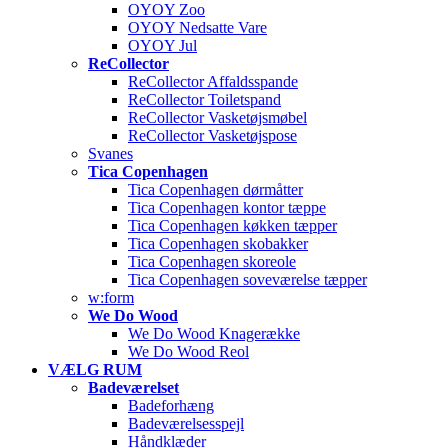
OYOY Zoo
OYOY Nedsatte Vare
OYOY Jul
ReCollector
ReCollector Affaldsspande
ReCollector Toiletspand
ReCollector Vasketøjsmøbel
ReCollector Vasketøjspose
Svanes
Tica Copenhagen
Tica Copenhagen dørmåtter
Tica Copenhagen kontor tæppe
Tica Copenhagen køkken tæpper
Tica Copenhagen skobakker
Tica Copenhagen skoreole
Tica Copenhagen soveværelse tæpper
w:form
We Do Wood
We Do Wood Knagerække
We Do Wood Reol
VÆLG RUM
Badeværelset
Badeforhæng
Badeværelsesspejl
Håndklæder