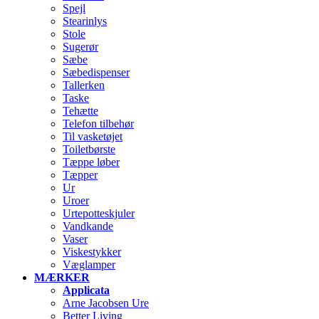
Spejl
Stearinlys
Stole
Sugerør
Sæbe
Sæbedispenser
Tallerken
Taske
Tehætte
Telefon tilbehør
Til vasketøjet
Toiletbørste
Tæppe løber
Tæpper
Ur
Uroer
Urtepotteskjuler
Vandkande
Vaser
Viskestykker
Væglamper
MÆRKER
Applicata
Arne Jacobsen Ure
Better Living