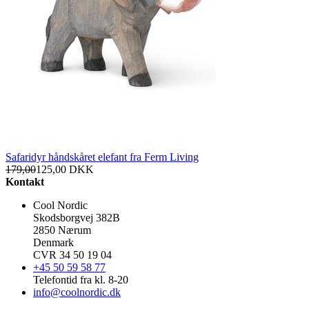
Safaridyr håndskåret elefant fra Ferm Living
179,00
125,00
DKK
Kontakt
Cool Nordic
Skodsborgvej 382B
2850 Nærum
Denmark
CVR 34 50 19 04
+45 50 59 58 77
Telefontid fra kl. 8-20
info@coolnordic.dk