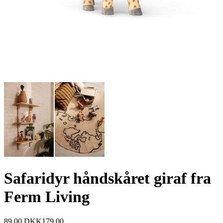
Safaridyr håndskåret giraf fra
Ferm Living
89,00
DKK
179,00