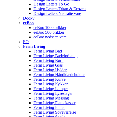
Design Letters To Go
Design Letters Tritan & Ecozen
Design Letters Nedsatte vare
Dooky
eeBoo
eeBoo 1000 brikker
eeBoo 500 brikker
eeBoo nedsatte vare
EO
Ferm Living
Ferm Living Bad
Ferm Living Badeforhæng
Ferm Living Børn
Ferm Living Glas
Ferm Living Hylder
Ferm Living Håndklædeholder
Ferm Living Kurve
Ferm Living Køkken
Ferm Living Lamper
Ferm Living Lysestager
Ferm Living Messing
Ferm Living Plantekasser
Ferm Living Puder
Ferm Living Soveværelse
Ferm Living Spejle