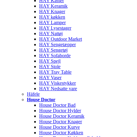
HAY Kasser
HAY Keramik
HAY Knager
HAY køkken
HAY Lamper
HAY Lysestager
HAY Nattøj
HAY Outdoor Market
HAY Sengetæpper
HAY Sengetøj
HAY Sofaborde
HAY Spejl
HAY Stole
HAY Tray Table
HAY Vaser
HAY Viskestykker
HAY Nedsatte vare
Häfele
House Doctor
House Doctor Bad
House Doctor Hylder
House Doctor Keramik
House Doctor Knager
House Doctor Kurve
House Doctor Køkken