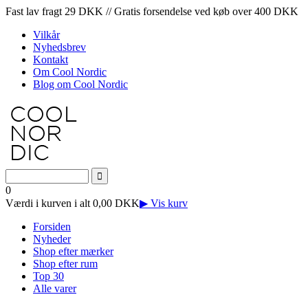
Fast lav fragt 29 DKK // Gratis forsendelse ved køb over 400 DKK
Vilkår
Nyhedsbrev
Kontakt
Om Cool Nordic
Blog om Cool Nordic
0
Værdi i kurven i alt 0,00 DKK
▶ Vis kurv
Forsiden
Nyheder
Shop efter mærker
Shop efter rum
Top 30
Alle varer