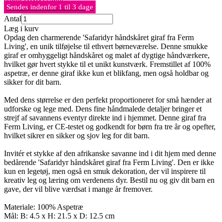
Sendes indenfor 1 til 3 dage
Antal
Læg i kurv
Opdag den charmerende 'Safaridyr håndskåret giraf fra Ferm
Living', en unik tilføjelse til ethvert børneværelse. Denne smukke
giraf er omhyggeligt håndskåret og malet af dygtige håndværkere,
hvilket gør hvert stykke til et unikt kunstværk. Fremstillet af 100%
aspetræ, er denne giraf ikke kun et blikfang, men også holdbar og
sikker for dit barn.
Med dens størrelse er den perfekt proportioneret for små hænder at
udforske og lege med. Dens fine håndmalede detaljer bringer et
strejf af savannens eventyr direkte ind i hjemmet. Denne giraf fra
Ferm Living, er CE-testet og godkendt for børn fra tre år og opefter,
hvilket sikrer en sikker og sjov leg for dit barn.
Invitér et stykke af den afrikanske savanne ind i dit hjem med denne
bedårende 'Safaridyr håndskåret giraf fra Ferm Living'. Den er ikke
kun en legetøj, men også en smuk dekoration, der vil inspirere til
kreativ leg og læring om verdenens dyr. Bestil nu og giv dit barn en
gave, der vil blive værdsat i mange år fremover.
Materiale: 100% Aspetræ
Mål: B: 4.5 x H: 21.5 x D: 12.5 cm