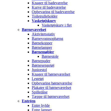
Knager til badeværelse
Kurve til badeværelse
Opbevaring til badeværelse
Toiletrulleholder
Vasketøjskurv
Vasketøjskurv i flet
Børneværelset
Aktivitetsstativ
Barnevognsophæng
Børnekopper
Børnelamper
Børnemøbler
Børnestole
Børnepuder
Børnesengetøj
Juniorstol
Knager til børneværelset
Legetøj
Opbevaring børneværelse
Plakater til børneværelset
Spilledåse
Tæppe til børneværelset
Entréen
Entre hylde
Entre lamper