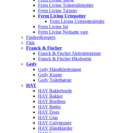
Ferm Living Toiletrulleholder
Ferm Living Tæpper
Ferm Living Urtepotter
Ferm Living Urtepotteskjuler
Ferm Living Jul
Ferm Living Nedsatte vare
FindersKeepers
Fink
Franck & Fischer
Franck & Fischer Aktivitetstæppe
Franck & Fischer Økologisk
Gedy
Gedy Håndklædestang
Gedy Knage
Gedy Toiletbørste
HAY
HAY Bakkeborde
HAY Bakker
HAY Bordben
HAY Bøjler
HAY Dogs
HAY Glas
HAY Gulvtæpper
HAY Håndklæder