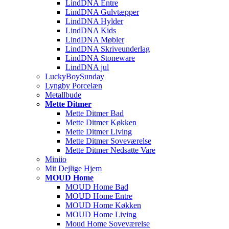
LindDNA Entre
LindDNA Gulvtæpper
LindDNA Hylder
LindDNA Kids
LindDNA Møbler
LindDNA Skriveunderlag
LindDNA Stoneware
LindDNA jul
LuckyBoySunday
Lyngby Porcelæn
Metallbude
Mette Ditmer
Mette Ditmer Bad
Mette Ditmer Køkken
Mette Ditmer Living
Mette Ditmer Soveværelse
Mette Ditmer Nedsatte Vare
Miniio
Mit Dejlige Hjem
MOUD Home
MOUD Home Bad
MOUD Home Entre
MOUD Home Køkken
MOUD Home Living
Moud Home Soveværelse