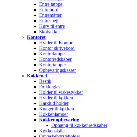
Entre tæppe
Entrebord
Entremåtter
Entrespejl
Kurv til entre
Skobakker
Kontoret
Hylder til Kontor
Kontor skrivebord
Kontorlampe
Kontorredskaber
Kontortæpper
Opbevaringskasser
Køkkenet
Bestik
Drikkeglas
Holder til viskestykker
Hylder til køkken
Karklud holder
Knager til køkken
Køkkenlamper
Køkkenopbevaring
Ophæng til køkkenredskaber
Køkkenskåle
Opvaskebørsteholder