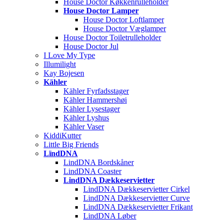
House Doctor Køkkenrulleholder
House Doctor Lamper
House Doctor Loftlamper
House Doctor Væglamper
House Doctor Toiletrulleholder
House Doctor Jul
I Love My Type
Illumilight
Kay Bojesen
Kähler
Kähler Fyrfadsstager
Kähler Hammershøi
Kähler Lysestager
Kähler Lyshus
Kähler Vaser
KiddiKutter
Little Big Friends
LïndDNA
LindDNA Bordskåner
LindDNA Coaster
LindDNA Dækkeservietter
LindDNA Dækkeservietter Cirkel
LindDNA Dækkeservietter Curve
LindDNA Dækkeservietter Frikant
LindDNA Løber