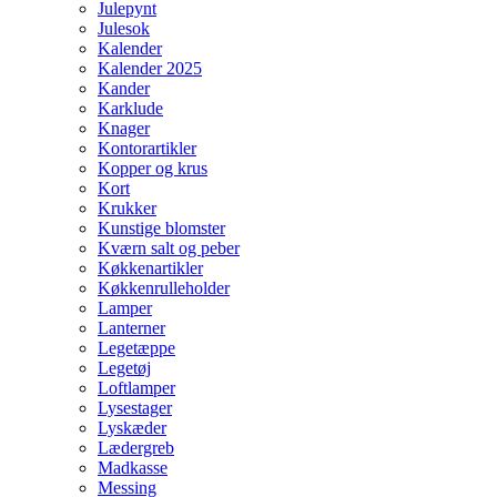
Julepynt
Julesok
Kalender
Kalender 2025
Kander
Karklude
Knager
Kontorartikler
Kopper og krus
Kort
Krukker
Kunstige blomster
Kværn salt og peber
Køkkenartikler
Køkkenrulleholder
Lamper
Lanterner
Legetæppe
Legetøj
Loftlamper
Lysestager
Lyskæder
Lædergreb
Madkasse
Messing