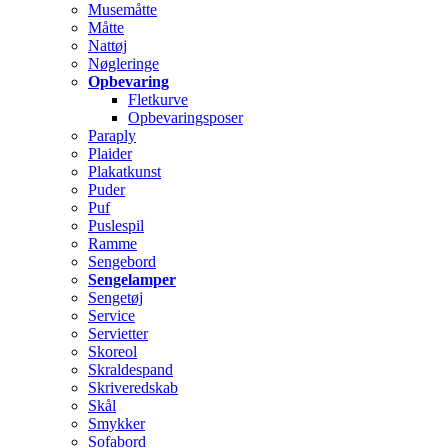
Musemåtte
Måtte
Nattøj
Nøgleringe
Opbevaring
Fletkurve
Opbevaringsposer
Paraply
Plaider
Plakatkunst
Puder
Puf
Puslespil
Ramme
Sengebord
Sengelamper
Sengetøj
Service
Servietter
Skoreol
Skraldespand
Skriveredskab
Skål
Smykker
Sofabord