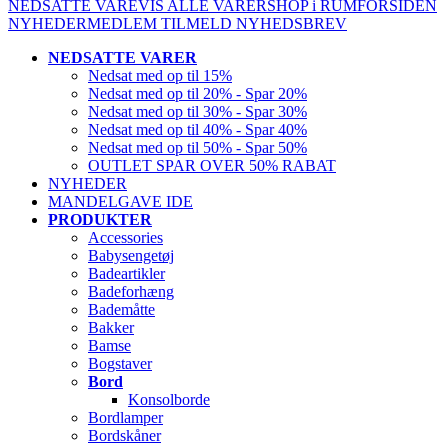
NEDSATTE VARE
VIS ALLE VARER
SHOP i RUM
FORSIDEN
NYHEDER
MEDLEM
TILMELD NYHEDSBREV
NEDSATTE VARER
Nedsat med op til 15%
Nedsat med op til 20% - Spar 20%
Nedsat med op til 30% - Spar 30%
Nedsat med op til 40% - Spar 40%
Nedsat med op til 50% - Spar 50%
OUTLET SPAR OVER 50% RABAT
NYHEDER
MANDELGAVE IDE
PRODUKTER
Accessories
Babysengetøj
Badeartikler
Badeforhæng
Bademåtte
Bakker
Bamse
Bogstaver
Bord
Konsolborde
Bordlamper
Bordskåner