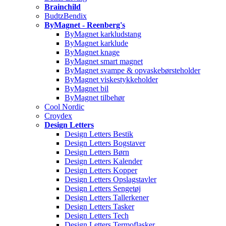
Brainchild
BudtzBendix
ByMagnet - Reenberg's
ByMagnet karkludstang
ByMagnet karklude
ByMagnet knage
ByMagnet smart magnet
ByMagnet svampe & opvaskebørsteholder
ByMagnet viskestykkeholder
ByMagnet bil
ByMagnet tilbehør
Cool Nordic
Croydex
Design Letters
Design Letters Bestik
Design Letters Bogstaver
Design Letters Børn
Design Letters Kalender
Design Letters Kopper
Design Letters Opslagstavler
Design Letters Sengetøj
Design Letters Tallerkener
Design Letters Tasker
Design Letters Tech
Design Letters Termoflasker