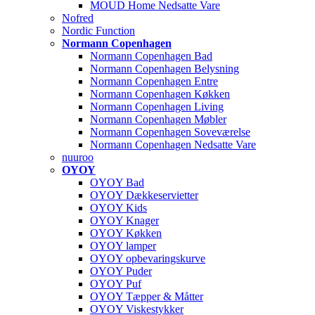
MOUD Home Nedsatte Vare
Nofred
Nordic Function
Normann Copenhagen
Normann Copenhagen Bad
Normann Copenhagen Belysning
Normann Copenhagen Entre
Normann Copenhagen Køkken
Normann Copenhagen Living
Normann Copenhagen Møbler
Normann Copenhagen Soveværelse
Normann Copenhagen Nedsatte Vare
nuuroo
OYOY
OYOY Bad
OYOY Dækkeservietter
OYOY Kids
OYOY Knager
OYOY Køkken
OYOY lamper
OYOY opbevaringskurve
OYOY Puder
OYOY Puf
OYOY Tæpper & Måtter
OYOY Viskestykker