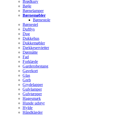
Brødkurv
Bøjle
Børnelamper
Børnemøbler
Børnestole
Børnestel
Duftlys
Dug
Dukkehus
Dukkemøbler
Dækkeservietter
Dørmåtte
Fad
Forklæde
Garderobestang
Gavekort
Glas
Greb
Grydelapper
Gulvlamper
Gulvtæpper
Hagesmæk
Hunde udstyr
Hylde
Håndklæder