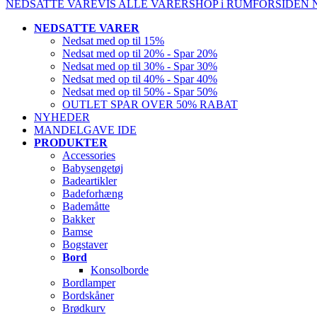
NEDSATTE VARE
VIS ALLE VARER
SHOP i RUM
FORSIDEN
NEDSATTE VARER
Nedsat med op til 15%
Nedsat med op til 20% - Spar 20%
Nedsat med op til 30% - Spar 30%
Nedsat med op til 40% - Spar 40%
Nedsat med op til 50% - Spar 50%
OUTLET SPAR OVER 50% RABAT
NYHEDER
MANDELGAVE IDE
PRODUKTER
Accessories
Babysengetøj
Badeartikler
Badeforhæng
Bademåtte
Bakker
Bamse
Bogstaver
Bord
Konsolborde
Bordlamper
Bordskåner
Brødkurv