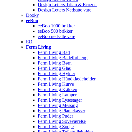
Design Letters Tritan & Ecozen
Design Letters Nedsatte vare
Dooky
eeBoo
eeBoo 1000 brikker
eeBoo 500 brikker
eeBoo nedsatte vare
EO
Ferm Living
Ferm Living Bad
Ferm Living Badeforhæng
Ferm Living Børn
Ferm Living Glas
Ferm Living Hylder
Ferm Living Håndklædeholder
Ferm Living Kurve
Ferm Living Køkken
Ferm Living Lamper
Ferm Living Lysestager
Ferm Living Messing
Ferm Living Plantekasser
Ferm Living Puder
Ferm Living Soveværelse
Ferm Living Spejle
Ferm Living Toiletrulleholder