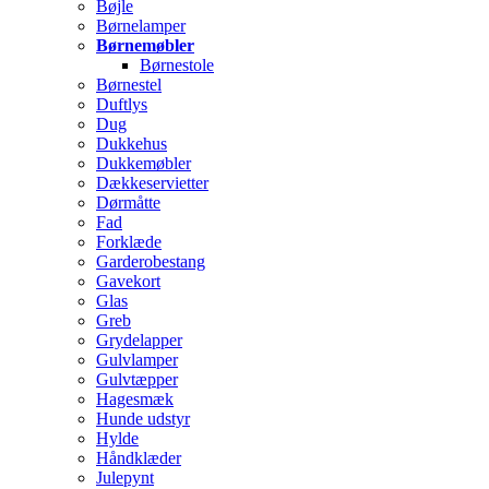
Bøjle
Børnelamper
Børnemøbler
Børnestole
Børnestel
Duftlys
Dug
Dukkehus
Dukkemøbler
Dækkeservietter
Dørmåtte
Fad
Forklæde
Garderobestang
Gavekort
Glas
Greb
Grydelapper
Gulvlamper
Gulvtæpper
Hagesmæk
Hunde udstyr
Hylde
Håndklæder
Julepynt