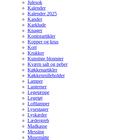
Julesok
Kalender
Kalender 2025
Kander
Karklude
Knager
Kontorartikler
Kopper og krus
Kort
Krukker
Kunstige blomster
Kværn salt og peber
Køkkenartikler
Køkkenrulleholder
Lamper
Lanterner
Legetæppe
Legetøj
Loftlamper
Lysestager
Lyskæder
Lædergreb
Madkasse
Messing
Musemåtte