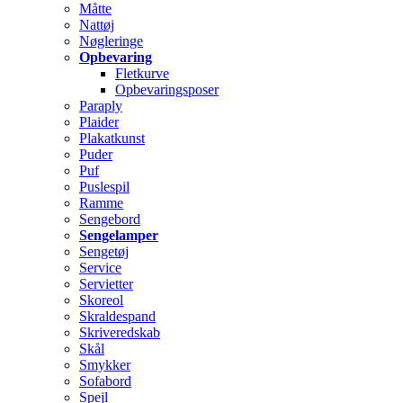
Måtte
Nattøj
Nøgleringe
Opbevaring
Fletkurve
Opbevaringsposer
Paraply
Plaider
Plakatkunst
Puder
Puf
Puslespil
Ramme
Sengebord
Sengelamper
Sengetøj
Service
Servietter
Skoreol
Skraldespand
Skriveredskab
Skål
Smykker
Sofabord
Spejl