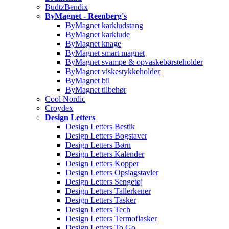
BudtzBendix
ByMagnet - Reenberg's
ByMagnet karkludstang
ByMagnet karklude
ByMagnet knage
ByMagnet smart magnet
ByMagnet svampe & opvaskebørsteholder
ByMagnet viskestykkeholder
ByMagnet bil
ByMagnet tilbehør
Cool Nordic
Croydex
Design Letters
Design Letters Bestik
Design Letters Bogstaver
Design Letters Børn
Design Letters Kalender
Design Letters Kopper
Design Letters Opslagstavler
Design Letters Sengetøj
Design Letters Tallerkener
Design Letters Tasker
Design Letters Tech
Design Letters Termoflasker
Design Letters To Go