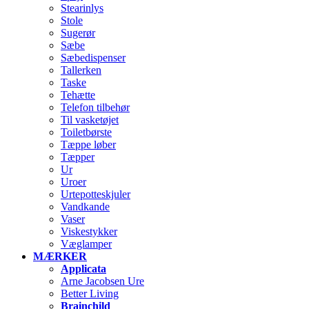
Stearinlys
Stole
Sugerør
Sæbe
Sæbedispenser
Tallerken
Taske
Tehætte
Telefon tilbehør
Til vasketøjet
Toiletbørste
Tæppe løber
Tæpper
Ur
Uroer
Urtepotteskjuler
Vandkande
Vaser
Viskestykker
Væglamper
MÆRKER
Applicata
Arne Jacobsen Ure
Better Living
Brainchild