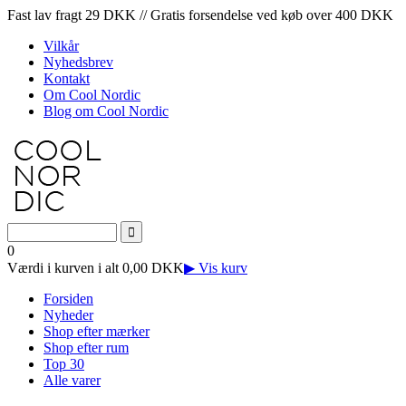
Fast lav fragt 29 DKK // Gratis forsendelse ved køb over 400 DKK
Vilkår
Nyhedsbrev
Kontakt
Om Cool Nordic
Blog om Cool Nordic
0
Værdi i kurven i alt 0,00 DKK
▶ Vis kurv
Forsiden
Nyheder
Shop efter mærker
Shop efter rum
Top 30
Alle varer