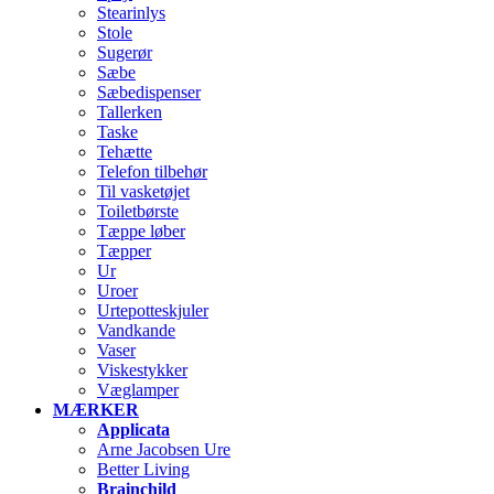
Stearinlys
Stole
Sugerør
Sæbe
Sæbedispenser
Tallerken
Taske
Tehætte
Telefon tilbehør
Til vasketøjet
Toiletbørste
Tæppe løber
Tæpper
Ur
Uroer
Urtepotteskjuler
Vandkande
Vaser
Viskestykker
Væglamper
MÆRKER
Applicata
Arne Jacobsen Ure
Better Living
Brainchild