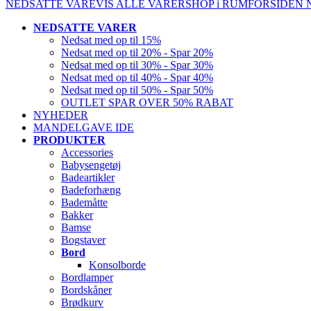
NEDSATTE VARE
VIS ALLE VARER
SHOP i RUM
FORSIDEN
NEDSATTE VARER
Nedsat med op til 15%
Nedsat med op til 20% - Spar 20%
Nedsat med op til 30% - Spar 30%
Nedsat med op til 40% - Spar 40%
Nedsat med op til 50% - Spar 50%
OUTLET SPAR OVER 50% RABAT
NYHEDER
MANDELGAVE IDE
PRODUKTER
Accessories
Babysengetøj
Badeartikler
Badeforhæng
Bademåtte
Bakker
Bamse
Bogstaver
Bord
Konsolborde
Bordlamper
Bordskåner
Brødkurv