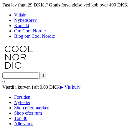
Fast lav fragt 29 DKK // Gratis forsendelse ved køb over 400 DKK
Vilkår
Nyhedsbrev
Kontakt
Om Cool Nordic
Blog om Cool Nordic
0
Værdi i kurven i alt 0,00 DKK
▶ Vis kurv
Forsiden
Nyheder
Shop efter mærker
Shop efter rum
Top 30
Alle varer