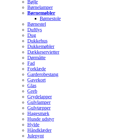
Bøjle
Børnelamper
Børnemøbler
Børnestole
Børnestel
Duftlys
Dug
Dukkehus
Dukkemøbler
Dækkeservietter
Dørmåtte
Fad
Forklæde
Garderobestang
Gavekort
Glas
Greb
Grydelapper
Gulvlamper
Gulvtæpper
Hagesmæk
Hunde udstyr
Hylde
Håndklæder
Julepynt