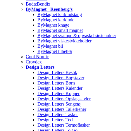
BudtzBendix
ByMagnet - Reenberg's
ByMagnet karkludstang
ByMagnet karklude
ByMagnet knage
ByMagnet smart magnet
ByMagnet svampe & opvaskebørsteholder
ByMagnet viskestykkeholder
ByMagnet bil
ByMagnet tilbehør
Cool Nordic
Croydex
Design Letters
Design Letters Bestik
Design Letters Bogstaver
Design Letters Børn
Design Letters Kalender
Design Letters Kopper
Design Letters Opslagstavler
Design Letters Sengetøj
Design Letters Tallerkener
Design Letters Tasker
Design Letters Tech
Design Letters Termoflasker
Design Letters To Go