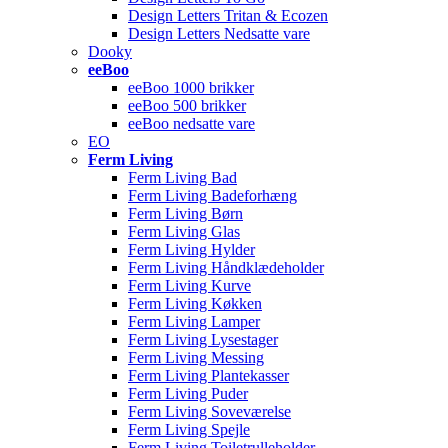
Design Letters Tritan & Ecozen
Design Letters Nedsatte vare
Dooky
eeBoo
eeBoo 1000 brikker
eeBoo 500 brikker
eeBoo nedsatte vare
EO
Ferm Living
Ferm Living Bad
Ferm Living Badeforhæng
Ferm Living Børn
Ferm Living Glas
Ferm Living Hylder
Ferm Living Håndklædeholder
Ferm Living Kurve
Ferm Living Køkken
Ferm Living Lamper
Ferm Living Lysestager
Ferm Living Messing
Ferm Living Plantekasser
Ferm Living Puder
Ferm Living Soveværelse
Ferm Living Spejle
Ferm Living Toiletrulleholder