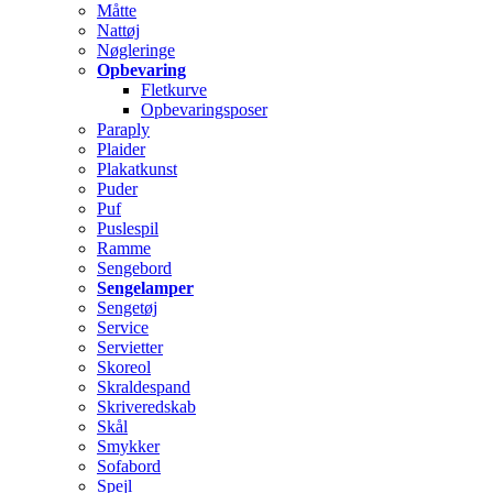
Måtte
Nattøj
Nøgleringe
Opbevaring
Fletkurve
Opbevaringsposer
Paraply
Plaider
Plakatkunst
Puder
Puf
Puslespil
Ramme
Sengebord
Sengelamper
Sengetøj
Service
Servietter
Skoreol
Skraldespand
Skriveredskab
Skål
Smykker
Sofabord
Spejl