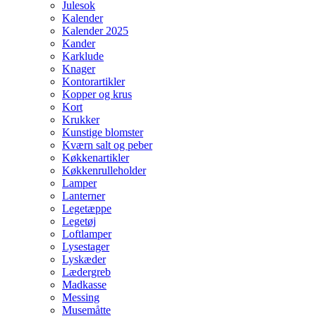
Julesok
Kalender
Kalender 2025
Kander
Karklude
Knager
Kontorartikler
Kopper og krus
Kort
Krukker
Kunstige blomster
Kværn salt og peber
Køkkenartikler
Køkkenrulleholder
Lamper
Lanterner
Legetæppe
Legetøj
Loftlamper
Lysestager
Lyskæder
Lædergreb
Madkasse
Messing
Musemåtte