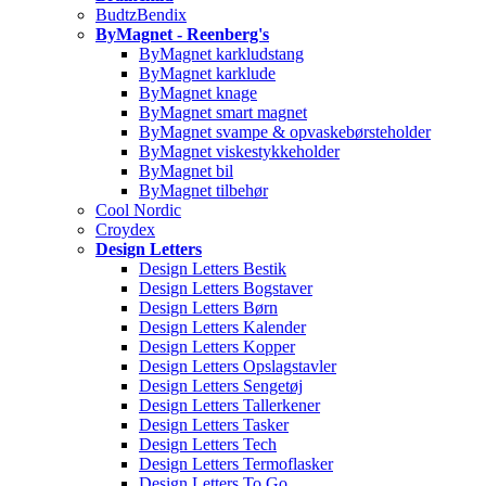
BudtzBendix
ByMagnet - Reenberg's
ByMagnet karkludstang
ByMagnet karklude
ByMagnet knage
ByMagnet smart magnet
ByMagnet svampe & opvaskebørsteholder
ByMagnet viskestykkeholder
ByMagnet bil
ByMagnet tilbehør
Cool Nordic
Croydex
Design Letters
Design Letters Bestik
Design Letters Bogstaver
Design Letters Børn
Design Letters Kalender
Design Letters Kopper
Design Letters Opslagstavler
Design Letters Sengetøj
Design Letters Tallerkener
Design Letters Tasker
Design Letters Tech
Design Letters Termoflasker
Design Letters To Go