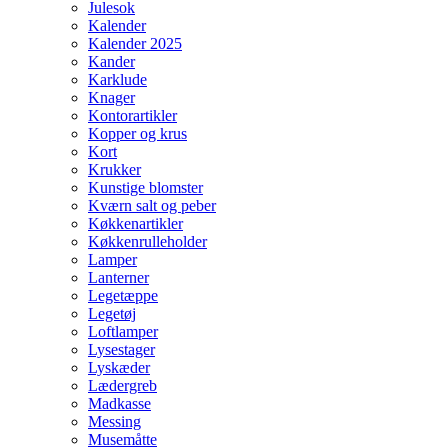
Julesok
Kalender
Kalender 2025
Kander
Karklude
Knager
Kontorartikler
Kopper og krus
Kort
Krukker
Kunstige blomster
Kværn salt og peber
Køkkenartikler
Køkkenrulleholder
Lamper
Lanterner
Legetæppe
Legetøj
Loftlamper
Lysestager
Lyskæder
Lædergreb
Madkasse
Messing
Musemåtte