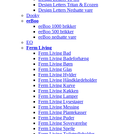
Design Letters Tritan & Ecozen
Design Letters Nedsatte vare
Dooky
eeBoo
eeBoo 1000 brikker
eeBoo 500 brikker
eeBoo nedsatte vare
EO
Ferm Living
Ferm Living Bad
Ferm Living Badeforhæng
Ferm Living Børn
Ferm Living Glas
Ferm Living Hylder
Ferm Living Håndklædeholder
Ferm Living Kurve
Ferm Living Køkken
Ferm Living Lamper
Ferm Living Lysestager
Ferm Living Messing
Ferm Living Plantekasser
Ferm Living Puder
Ferm Living Soveværelse
Ferm Living Spejle
Ferm Living Toiletrulleholder