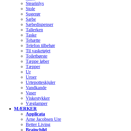
Stearinlys
Stole
Sugerør
Sæbe
Sæbedispenser
Tallerken
Taske
Tehætte
Telefon tilbehør
Til vasketøjet
Toiletbørste
Tæppe løber
Tæpper
Ur
Uroer
Urtepotteskjuler
Vandkande
Vaser
Viskestykker
Væglamper
MÆRKER
Applicata
Arne Jacobsen Ure
Better Living
Brainchild