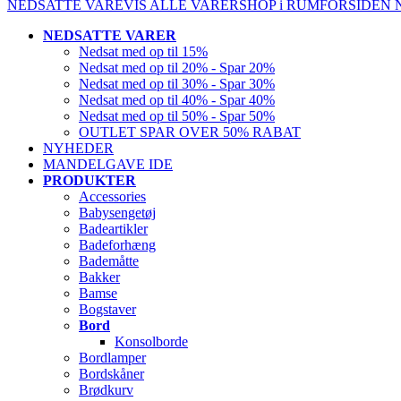
NEDSATTE VARE
VIS ALLE VARER
SHOP i RUM
FORSIDEN
NEDSATTE VARER
Nedsat med op til 15%
Nedsat med op til 20% - Spar 20%
Nedsat med op til 30% - Spar 30%
Nedsat med op til 40% - Spar 40%
Nedsat med op til 50% - Spar 50%
OUTLET SPAR OVER 50% RABAT
NYHEDER
MANDELGAVE IDE
PRODUKTER
Accessories
Babysengetøj
Badeartikler
Badeforhæng
Bademåtte
Bakker
Bamse
Bogstaver
Bord
Konsolborde
Bordlamper
Bordskåner
Brødkurv