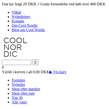
Fast lav fragt 29 DKK // Gratis forsendelse ved køb over 400 DKK
Vilkår
Nyhedsbrev
Kontakt
Om Cool Nordic
Blog om Cool Nordic
0
Værdi i kurven i alt 0,00 DKK
▶ Vis kurv
Forsiden
Nyheder
Shop efter mærker
Shop efter rum
Top 30
Alle varer