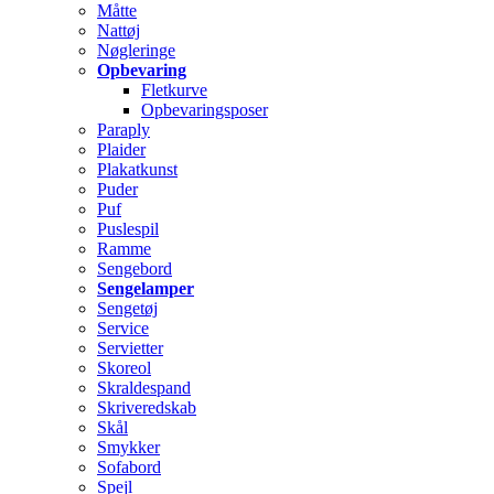
Måtte
Nattøj
Nøgleringe
Opbevaring
Fletkurve
Opbevaringsposer
Paraply
Plaider
Plakatkunst
Puder
Puf
Puslespil
Ramme
Sengebord
Sengelamper
Sengetøj
Service
Servietter
Skoreol
Skraldespand
Skriveredskab
Skål
Smykker
Sofabord
Spejl