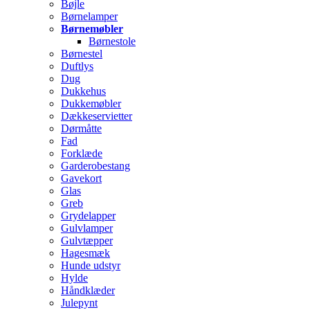
Bøjle
Børnelamper
Børnemøbler
Børnestole
Børnestel
Duftlys
Dug
Dukkehus
Dukkemøbler
Dækkeservietter
Dørmåtte
Fad
Forklæde
Garderobestang
Gavekort
Glas
Greb
Grydelapper
Gulvlamper
Gulvtæpper
Hagesmæk
Hunde udstyr
Hylde
Håndklæder
Julepynt