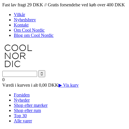
Fast lav fragt 29 DKK // Gratis forsendelse ved køb over 400 DKK
Vilkår
Nyhedsbrev
Kontakt
Om Cool Nordic
Blog om Cool Nordic
0
Værdi i kurven i alt 0,00 DKK
▶ Vis kurv
Forsiden
Nyheder
Shop efter mærker
Shop efter rum
Top 30
Alle varer