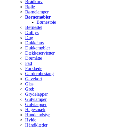
Brødkurv
Bøjle
Børnelamper
Børnemøbler
Børnestole
Børnestel
Duftlys
Dug
Dukkehus
Dukkemøbler
Dækkeservietter
Dørmåtte
Fad
Forklæde
Garderobestang
Gavekort
Glas
Greb
Grydelapper
Gulvlamper
Gulvtæpper
Hagesmæk
Hunde udstyr
Hylde
Håndklæder