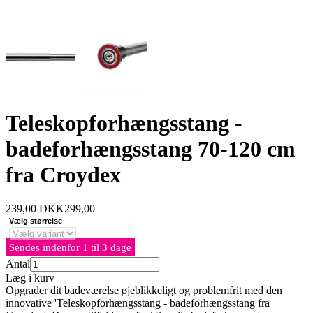
Teleskopforhængsstang -
badeforhængsstang 70-120 cm
fra Croydex
239,00
DKK
299,00
Vælg størrelse
Sendes indenfor 1 til 3 dage
Antal
Læg i kurv
Opgrader dit badeværelse øjeblikkeligt og problemfrit med den
innovative 'Teleskopforhængsstang - badeforhængsstang fra