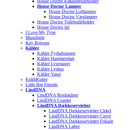
House Doctor Køkkenrulleholder
House Doctor Lamper
House Doctor Loftlamper
House Doctor Væglamper
House Doctor Toiletrulleholder
House Doctor Jul
I Love My Type
Illumilight
Kay Bojesen
Kähler
Kähler Fyrfadsstager
Kähler Hammershøi
Kähler Lysestager
Kähler Lyshus
Kähler Vaser
KiddiKutter
Little Big Friends
LïndDNA
LindDNA Bordskåner
LindDNA Coaster
LindDNA Dækkeservietter
LindDNA Dækkeservietter Cirkel
LindDNA Dækkeservietter Curve
LindDNA Dækkeservietter Frikant
LindDNA Løber