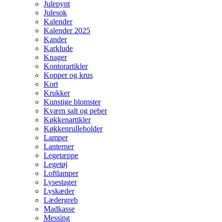
Julepynt
Julesok
Kalender
Kalender 2025
Kander
Karklude
Knager
Kontorartikler
Kopper og krus
Kort
Krukker
Kunstige blomster
Kværn salt og peber
Køkkenartikler
Køkkenrulleholder
Lamper
Lanterner
Legetæppe
Legetøj
Loftlamper
Lysestager
Lyskæder
Lædergreb
Madkasse
Messing