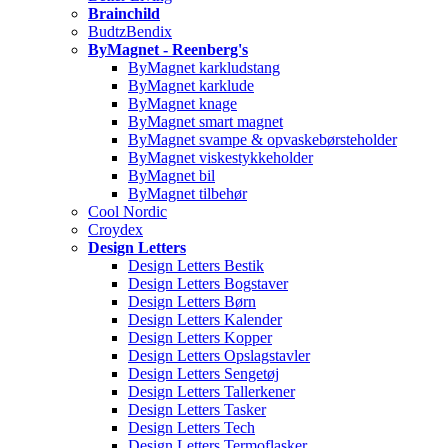
Brainchild
BudtzBendix
ByMagnet - Reenberg's
ByMagnet karkludstang
ByMagnet karklude
ByMagnet knage
ByMagnet smart magnet
ByMagnet svampe & opvaskebørsteholder
ByMagnet viskestykkeholder
ByMagnet bil
ByMagnet tilbehør
Cool Nordic
Croydex
Design Letters
Design Letters Bestik
Design Letters Bogstaver
Design Letters Børn
Design Letters Kalender
Design Letters Kopper
Design Letters Opslagstavler
Design Letters Sengetøj
Design Letters Tallerkener
Design Letters Tasker
Design Letters Tech
Design Letters Termoflasker