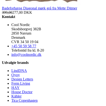
Badeforhæng Diagonal mørk grå fra Mette Ditmer
399,00
277,00
DKK
Kontakt
Cool Nordic
Skodsborgvej 382B
2850 Nærum
Denmark
CVR 34 50 19 04
+45 50 59 58 77
Telefontid fra kl. 8-20
info@coolnordic.dk
Udvalgte brands
LindDNA
Oyoy
Design Letters
Ferm Living
HAY
House Doctor
Kähler
Tica Copenhagen