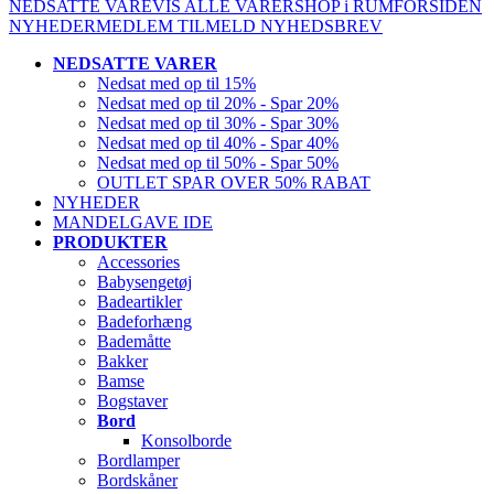
NEDSATTE VARE
VIS ALLE VARER
SHOP i RUM
FORSIDEN
NYHEDER
MEDLEM
TILMELD NYHEDSBREV
NEDSATTE VARER
Nedsat med op til 15%
Nedsat med op til 20% - Spar 20%
Nedsat med op til 30% - Spar 30%
Nedsat med op til 40% - Spar 40%
Nedsat med op til 50% - Spar 50%
OUTLET SPAR OVER 50% RABAT
NYHEDER
MANDELGAVE IDE
PRODUKTER
Accessories
Babysengetøj
Badeartikler
Badeforhæng
Bademåtte
Bakker
Bamse
Bogstaver
Bord
Konsolborde
Bordlamper
Bordskåner