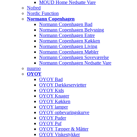
MOUD Home Nedsatte Vare
Nofred
Nordic Function
Normann Copenhagen
Normann Copenhagen Bad
Normann Copenhagen Belysning
Normann Copenhagen Entre
Normann Copenhagen Køkken
Normann Copenhagen Living
Normann Copenhagen Møbler
Normann Copenhagen Soveværelse
Normann Copenhagen Nedsatte Vare
nuuroo
OYOY
OYOY Bad
OYOY Dækkeservietter
OYOY Kids
OYOY Knager
OYOY Køkken
OYOY lamper
OYOY opbevaringskurve
OYOY Puder
OYOY Puf
OYOY Tæpper & Måtter
OYOY Viskestykker