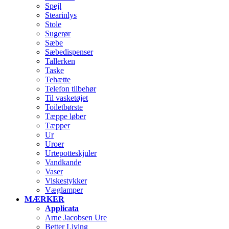
Spejl
Stearinlys
Stole
Sugerør
Sæbe
Sæbedispenser
Tallerken
Taske
Tehætte
Telefon tilbehør
Til vasketøjet
Toiletbørste
Tæppe løber
Tæpper
Ur
Uroer
Urtepotteskjuler
Vandkande
Vaser
Viskestykker
Væglamper
MÆRKER
Applicata
Arne Jacobsen Ure
Better Living