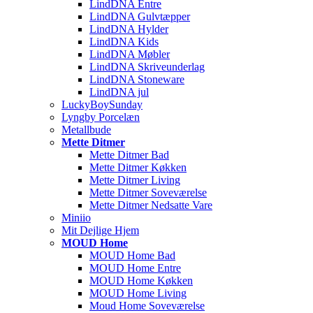
LindDNA Entre
LindDNA Gulvtæpper
LindDNA Hylder
LindDNA Kids
LindDNA Møbler
LindDNA Skriveunderlag
LindDNA Stoneware
LindDNA jul
LuckyBoySunday
Lyngby Porcelæn
Metallbude
Mette Ditmer
Mette Ditmer Bad
Mette Ditmer Køkken
Mette Ditmer Living
Mette Ditmer Soveværelse
Mette Ditmer Nedsatte Vare
Miniio
Mit Dejlige Hjem
MOUD Home
MOUD Home Bad
MOUD Home Entre
MOUD Home Køkken
MOUD Home Living
Moud Home Soveværelse