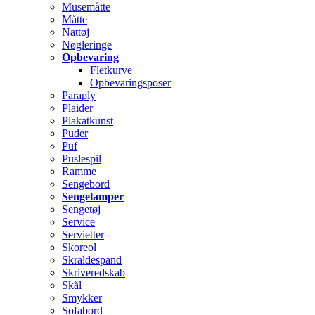
Musemåtte
Måtte
Nattøj
Nøgleringe
Opbevaring
Fletkurve
Opbevaringsposer
Paraply
Plaider
Plakatkunst
Puder
Puf
Puslespil
Ramme
Sengebord
Sengelamper
Sengetøj
Service
Servietter
Skoreol
Skraldespand
Skriveredskab
Skål
Smykker
Sofabord