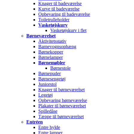
Knager til badeværelse
Kurve til badeværelse
Opbevaring til badeværelse
Toiletrulleholder
Vasketøjskurv
Vasketøjskurv i flet
Børneværelset
Aktivitetsstativ
Barnevognsophæng
Børnekopper
Børnelamper
Børnemøbler
Børnestole
Børnepuder
Børnesengetøj
Juniorstol
Knager til børneværelset
Legetøj
Opbevaring børneværelse
Plakater til børneværelset
Spilledåse
Tæppe til børneværelset
Entréen
Entre hylde
Entre lamper