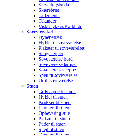
Serveringsbakke
Skærebræt
Tallerkener
Tekander
Viskestykker/Karklude
Soveværelset
Dynebetræk
Hylder til soveværelse
Plakater til soveværelset
Sengetæpper
Soveværelse bord
Soveværelse lamper
Soveværelsestæppe
Spejl til soveværelse
Ur til soveværelse
Stuen
Gulvtæppe til stuen
Hylder til stuen
Krukker til stuen
Lamper til stuen
Opbevaring stue
Plakater til stuen
Puder til stuen
Spejl til stuen
Tæpper til stuen