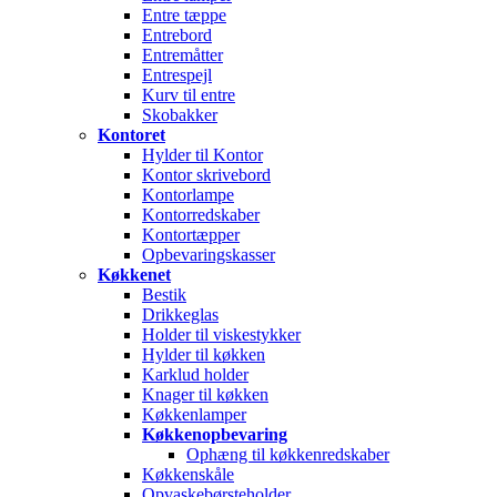
Entre tæppe
Entrebord
Entremåtter
Entrespejl
Kurv til entre
Skobakker
Kontoret
Hylder til Kontor
Kontor skrivebord
Kontorlampe
Kontorredskaber
Kontortæpper
Opbevaringskasser
Køkkenet
Bestik
Drikkeglas
Holder til viskestykker
Hylder til køkken
Karklud holder
Knager til køkken
Køkkenlamper
Køkkenopbevaring
Ophæng til køkkenredskaber
Køkkenskåle
Opvaskebørsteholder