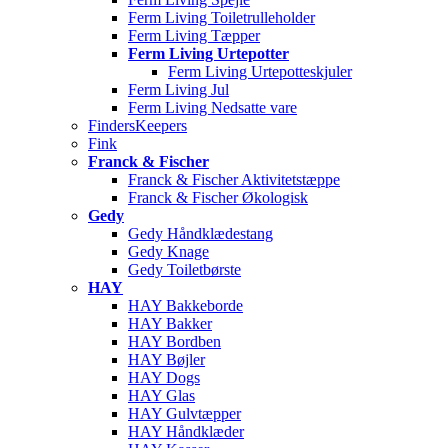
Ferm Living Toiletrulleholder
Ferm Living Tæpper
Ferm Living Urtepotter
Ferm Living Urtepotteskjuler
Ferm Living Jul
Ferm Living Nedsatte vare
FindersKeepers
Fink
Franck & Fischer
Franck & Fischer Aktivitetstæppe
Franck & Fischer Økologisk
Gedy
Gedy Håndklædestang
Gedy Knage
Gedy Toiletbørste
HAY
HAY Bakkeborde
HAY Bakker
HAY Bordben
HAY Bøjler
HAY Dogs
HAY Glas
HAY Gulvtæpper
HAY Håndklæder