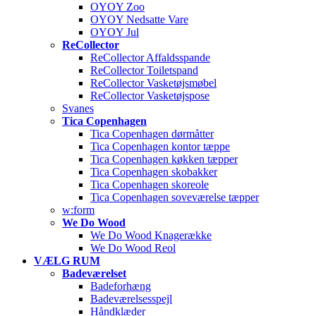
OYOY Zoo
OYOY Nedsatte Vare
OYOY Jul
ReCollector
ReCollector Affaldsspande
ReCollector Toiletspand
ReCollector Vasketøjsmøbel
ReCollector Vasketøjspose
Svanes
Tica Copenhagen
Tica Copenhagen dørmåtter
Tica Copenhagen kontor tæppe
Tica Copenhagen køkken tæpper
Tica Copenhagen skobakker
Tica Copenhagen skoreole
Tica Copenhagen soveværelse tæpper
w:form
We Do Wood
We Do Wood Knagerække
We Do Wood Reol
VÆLG RUM
Badeværelset
Badeforhæng
Badeværelsesspejl
Håndklæder