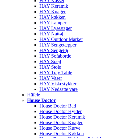
HAY Kasser
HAY Keramik
HAY Knager
HAY køkken
HAY Lamper
HAY Lysestager
HAY Nattøj
HAY Outdoor Market
HAY Sengetæpper
HAY Sengetøj
HAY Sofaborde
HAY Spejl
HAY Stole
HAY Tray Table
HAY Vaser
HAY Viskestykker
HAY Nedsatte vare
Häfele
House Doctor
House Doctor Bad
House Doctor Hylder
House Doctor Keramik
House Doctor Knager
House Doctor Kurve
House Doctor Køkken