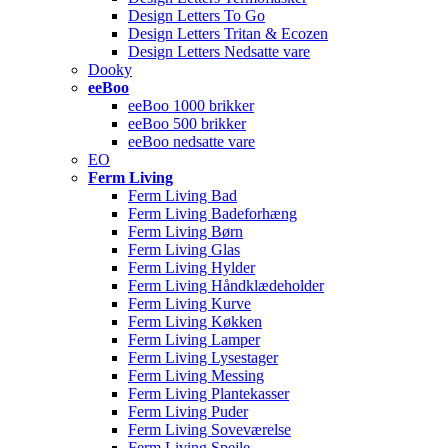
Design Letters To Go
Design Letters Tritan & Ecozen
Design Letters Nedsatte vare
Dooky
eeBoo
eeBoo 1000 brikker
eeBoo 500 brikker
eeBoo nedsatte vare
EO
Ferm Living
Ferm Living Bad
Ferm Living Badeforhæng
Ferm Living Børn
Ferm Living Glas
Ferm Living Hylder
Ferm Living Håndklædeholder
Ferm Living Kurve
Ferm Living Køkken
Ferm Living Lamper
Ferm Living Lysestager
Ferm Living Messing
Ferm Living Plantekasser
Ferm Living Puder
Ferm Living Soveværelse
Ferm Living Spejle