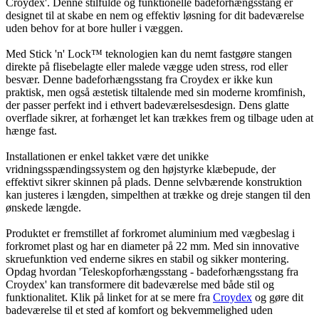
Croydex'. Denne stilfulde og funktionelle badeforhængsstang er
designet til at skabe en nem og effektiv løsning for dit badeværelse
uden behov for at bore huller i væggen.
Med Stick 'n' Lock™ teknologien kan du nemt fastgøre stangen
direkte på flisebelagte eller malede vægge uden stress, rod eller
besvær. Denne badeforhængsstang fra Croydex er ikke kun
praktisk, men også æstetisk tiltalende med sin moderne kromfinish,
der passer perfekt ind i ethvert badeværelsesdesign. Dens glatte
overflade sikrer, at forhænget let kan trækkes frem og tilbage uden at
hænge fast.
Installationen er enkel takket være det unikke
vridningsspændingssystem og den højstyrke klæbepude, der
effektivt sikrer skinnen på plads. Denne selvbærende konstruktion
kan justeres i længden, simpelthen at trække og dreje stangen til den
ønskede længde.
Produktet er fremstillet af forkromet aluminium med vægbeslag i
forkromet plast og har en diameter på 22 mm. Med sin innovative
skruefunktion ved enderne sikres en stabil og sikker montering.
Opdag hvordan 'Teleskopforhængsstang - badeforhængsstang fra
Croydex' kan transformere dit badeværelse med både stil og
funktionalitet. Klik på linket for at se mere fra
Croydex
og gøre dit
badeværelse til et sted af komfort og bekvemmelighed uden