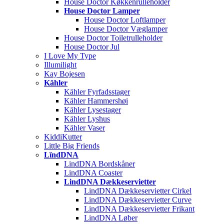
House Doctor Køkkenrulleholder
House Doctor Lamper
House Doctor Loftlamper
House Doctor Væglamper
House Doctor Toiletrulleholder
House Doctor Jul
I Love My Type
Illumilight
Kay Bojesen
Kähler
Kähler Fyrfadsstager
Kähler Hammershøi
Kähler Lysestager
Kähler Lyshus
Kähler Vaser
KiddiKutter
Little Big Friends
LïndDNA
LindDNA Bordskåner
LindDNA Coaster
LindDNA Dækkeservietter
LindDNA Dækkeservietter Cirkel
LindDNA Dækkeservietter Curve
LindDNA Dækkeservietter Frikant
LindDNA Løber