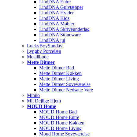
LindDNA Entre
LindDNA Gulvtæpper
LindDNA Hylder
LindDNA Kids
LindDNA Møbler
LindDNA Skriveunderlag
LindDNA Stoneware
LindDNA jul
LuckyBoySunday
Lyngby Porcelæn
Metallbude
Mette Ditmer
Mette Ditmer Bad
Mette Ditmer Køkken
Mette Ditmer Living
Mette Ditmer Soveværelse
Mette Ditmer Nedsatte Vare
Miniio
Mit Dejlige Hjem
MOUD Home
MOUD Home Bad
MOUD Home Entre
MOUD Home Køkken
MOUD Home Living
Moud Home Soveværelse