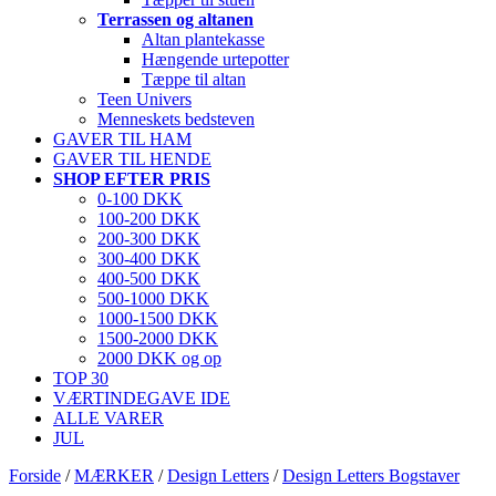
Terrassen og altanen
Altan plantekasse
Hængende urtepotter
Tæppe til altan
Teen Univers
Menneskets bedsteven
GAVER TIL HAM
GAVER TIL HENDE
SHOP EFTER PRIS
0-100 DKK
100-200 DKK
200-300 DKK
300-400 DKK
400-500 DKK
500-1000 DKK
1000-1500 DKK
1500-2000 DKK
2000 DKK og op
TOP 30
VÆRTINDEGAVE IDE
ALLE VARER
JUL
Forside
/
MÆRKER
/
Design Letters
/
Design Letters Bogstaver