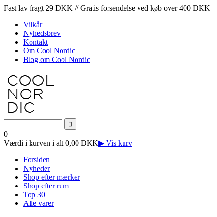
Fast lav fragt 29 DKK // Gratis forsendelse ved køb over 400 DKK
Vilkår
Nyhedsbrev
Kontakt
Om Cool Nordic
Blog om Cool Nordic
0
Værdi i kurven i alt 0,00 DKK
▶ Vis kurv
Forsiden
Nyheder
Shop efter mærker
Shop efter rum
Top 30
Alle varer