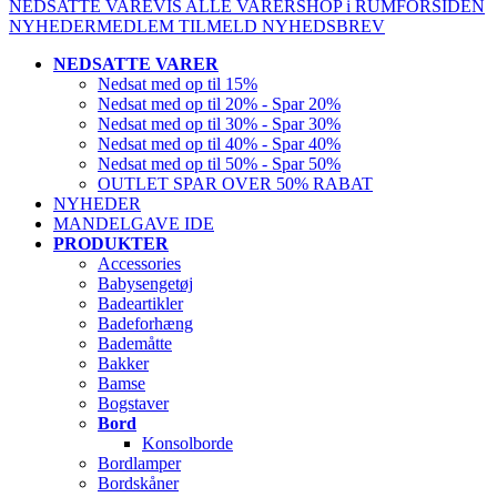
NEDSATTE VARE
VIS ALLE VARER
SHOP i RUM
FORSIDEN
NYHEDER
MEDLEM
TILMELD NYHEDSBREV
NEDSATTE VARER
Nedsat med op til 15%
Nedsat med op til 20% - Spar 20%
Nedsat med op til 30% - Spar 30%
Nedsat med op til 40% - Spar 40%
Nedsat med op til 50% - Spar 50%
OUTLET SPAR OVER 50% RABAT
NYHEDER
MANDELGAVE IDE
PRODUKTER
Accessories
Babysengetøj
Badeartikler
Badeforhæng
Bademåtte
Bakker
Bamse
Bogstaver
Bord
Konsolborde
Bordlamper
Bordskåner