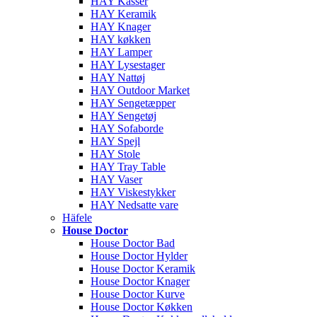
HAY Kasser
HAY Keramik
HAY Knager
HAY køkken
HAY Lamper
HAY Lysestager
HAY Nattøj
HAY Outdoor Market
HAY Sengetæpper
HAY Sengetøj
HAY Sofaborde
HAY Spejl
HAY Stole
HAY Tray Table
HAY Vaser
HAY Viskestykker
HAY Nedsatte vare
Häfele
House Doctor
House Doctor Bad
House Doctor Hylder
House Doctor Keramik
House Doctor Knager
House Doctor Kurve
House Doctor Køkken