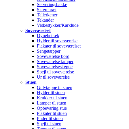
Serveringsbakke
Skærebræt
Tallerkener
Tekander
Viskestykker/Karklude
Soveværelset
Dynebetræk
Hylder til soveværelse
Plakater til soveværelset
Sengetæpper
Soveværelse bord
Soveværelse lamper
Soveværelsestæppe
Spejl til soveværelse
Ur til soveværelse
Stuen
Gulvtæppe til stuen
Hylder til stuen
Krukker til stuen
Lamper til stuen
Opbevaring stue
Plakater til stuen
Puder til stuen
Spejl til stuen
Tæpper til stuen