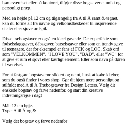
børneværelset eller på kontoret, tilføjer disse bogstaver et unikt og
personligt præg.
Med en højde på 12 cm og tilgængelig fra A til Å samt &-tegnet,
kan du forme alt fra navne og velkomstbeskeder til inspirerende
citater eller sjove ordspil.
Disse træbogstaver er også en ideel gaveidé. De er perfekte som
fødselsdagsgaver, dåbsgaver, barselsgaver eller som en trendy gave
til teenagere, der for eksempel er fans af FCK og LOC. Skab ord
som "VELKOMMEN", "I LOVE YOU", "BAD", eller "WC" for
at give et rum et sjovt eller kærligt element. Eller som navn på døren
til værelset.
For at fastgøre bogstaverne sikkert og nemt, husk at købe klæber,
som du også finder i vores shop. Gør dit hjem mere personligt og
stilfuldt med A til Å Træbogstaver fra Design Letters. Vælg dit
ønskede bogstav og farve nedenfor, og start din kreative
indretningsrejse i dag!
Mål: 12 cm høje.
Type: A til Å og &
Vælg det bogstav og farve nedenfor