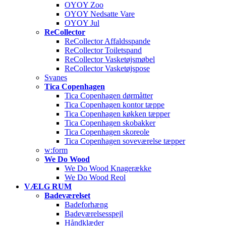
OYOY Zoo
OYOY Nedsatte Vare
OYOY Jul
ReCollector
ReCollector Affaldsspande
ReCollector Toiletspand
ReCollector Vasketøjsmøbel
ReCollector Vasketøjspose
Svanes
Tica Copenhagen
Tica Copenhagen dørmåtter
Tica Copenhagen kontor tæppe
Tica Copenhagen køkken tæpper
Tica Copenhagen skobakker
Tica Copenhagen skoreole
Tica Copenhagen soveværelse tæpper
w:form
We Do Wood
We Do Wood Knagerække
We Do Wood Reol
VÆLG RUM
Badeværelset
Badeforhæng
Badeværelsesspejl
Håndklæder