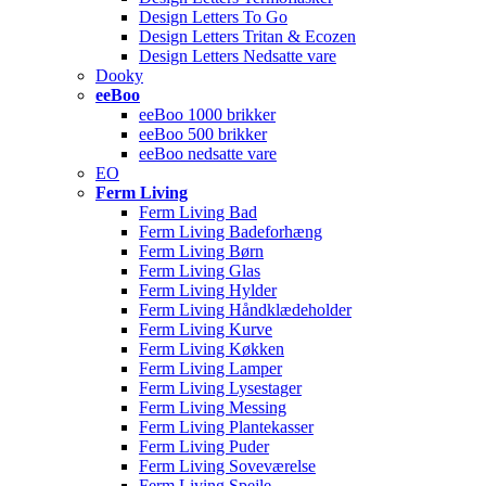
Design Letters To Go
Design Letters Tritan & Ecozen
Design Letters Nedsatte vare
Dooky
eeBoo
eeBoo 1000 brikker
eeBoo 500 brikker
eeBoo nedsatte vare
EO
Ferm Living
Ferm Living Bad
Ferm Living Badeforhæng
Ferm Living Børn
Ferm Living Glas
Ferm Living Hylder
Ferm Living Håndklædeholder
Ferm Living Kurve
Ferm Living Køkken
Ferm Living Lamper
Ferm Living Lysestager
Ferm Living Messing
Ferm Living Plantekasser
Ferm Living Puder
Ferm Living Soveværelse
Ferm Living Spejle