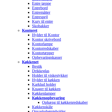
Entre tæppe
Entrebord
Entremåtter
Entrespejl
Kurv til entre
Skobakker
Kontoret
Hylder til Kontor
Kontor skrivebord
Kontorlampe
Kontorredskaber
Kontortæpper
Opbevaringskasser
Køkkenet
Bestik
Drikkeglas
Holder til viskestykker
Hylder til køkken
Karklud holder
Knager til køkken
Køkkenlamper
Køkkenopbevaring
Ophæng til køkkenredskaber
Køkkenskåle
Opvaskebørsteholder