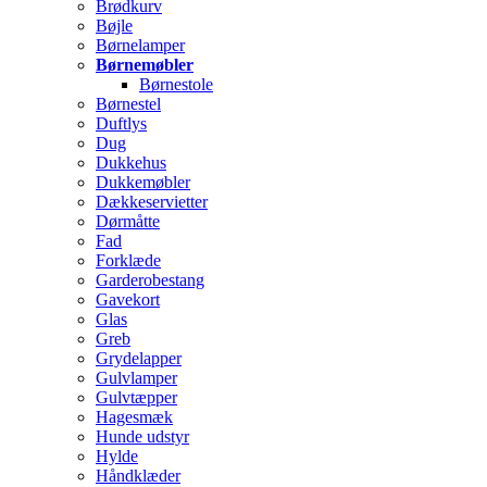
Brødkurv
Bøjle
Børnelamper
Børnemøbler
Børnestole
Børnestel
Duftlys
Dug
Dukkehus
Dukkemøbler
Dækkeservietter
Dørmåtte
Fad
Forklæde
Garderobestang
Gavekort
Glas
Greb
Grydelapper
Gulvlamper
Gulvtæpper
Hagesmæk
Hunde udstyr
Hylde
Håndklæder