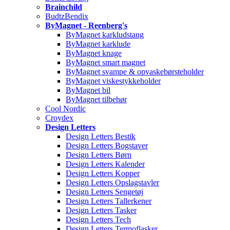
Brainchild
BudtzBendix
ByMagnet - Reenberg's
ByMagnet karkludstang
ByMagnet karklude
ByMagnet knage
ByMagnet smart magnet
ByMagnet svampe & opvaskebørsteholder
ByMagnet viskestykkeholder
ByMagnet bil
ByMagnet tilbehør
Cool Nordic
Croydex
Design Letters
Design Letters Bestik
Design Letters Bogstaver
Design Letters Børn
Design Letters Kalender
Design Letters Kopper
Design Letters Opslagstavler
Design Letters Sengetøj
Design Letters Tallerkener
Design Letters Tasker
Design Letters Tech
Design Letters Termoflasker