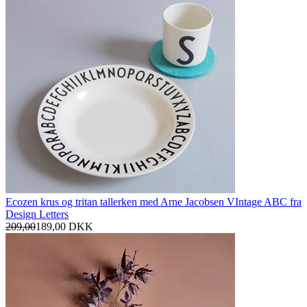
Ecozen krus og tritan tallerken med Arne Jacobsen VIntage ABC fra
Design Letters
209,00
189,00
DKK