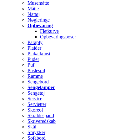
Musemåtte
Måtte
Nattøj
Nøgleringe
Opbevaring
Fletkurve
Opbevaringsposer
Paraply
Plaider
Plakatkunst
Puder
Puf
Puslespil
Ramme
Sengebord
Sengelamper
Sengetøj
Service
Servietter
Skoreol
Skraldespand
Skriveredskab
Skål
Smykker
Sofabord