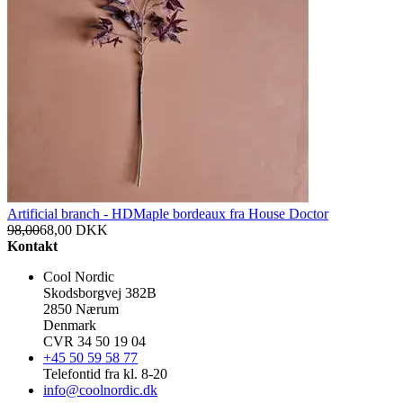
Artificial branch - HDMaple bordeaux fra House Doctor
98,00
68,00
DKK
Kontakt
Cool Nordic
Skodsborgvej 382B
2850 Nærum
Denmark
CVR 34 50 19 04
+45 50 59 58 77
Telefontid fra kl. 8-20
info@coolnordic.dk