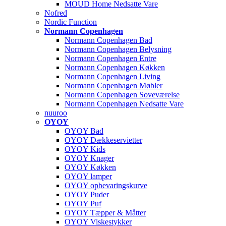
MOUD Home Nedsatte Vare
Nofred
Nordic Function
Normann Copenhagen
Normann Copenhagen Bad
Normann Copenhagen Belysning
Normann Copenhagen Entre
Normann Copenhagen Køkken
Normann Copenhagen Living
Normann Copenhagen Møbler
Normann Copenhagen Soveværelse
Normann Copenhagen Nedsatte Vare
nuuroo
OYOY
OYOY Bad
OYOY Dækkeservietter
OYOY Kids
OYOY Knager
OYOY Køkken
OYOY lamper
OYOY opbevaringskurve
OYOY Puder
OYOY Puf
OYOY Tæpper & Måtter
OYOY Viskestykker