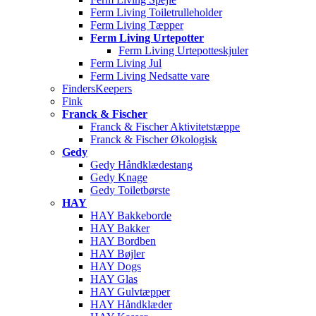
Ferm Living Toiletrulleholder
Ferm Living Tæpper
Ferm Living Urtepotter
Ferm Living Urtepotteskjuler
Ferm Living Jul
Ferm Living Nedsatte vare
FindersKeepers
Fink
Franck & Fischer
Franck & Fischer Aktivitetstæppe
Franck & Fischer Økologisk
Gedy
Gedy Håndklædestang
Gedy Knage
Gedy Toiletbørste
HAY
HAY Bakkeborde
HAY Bakker
HAY Bordben
HAY Bøjler
HAY Dogs
HAY Glas
HAY Gulvtæpper
HAY Håndklæder