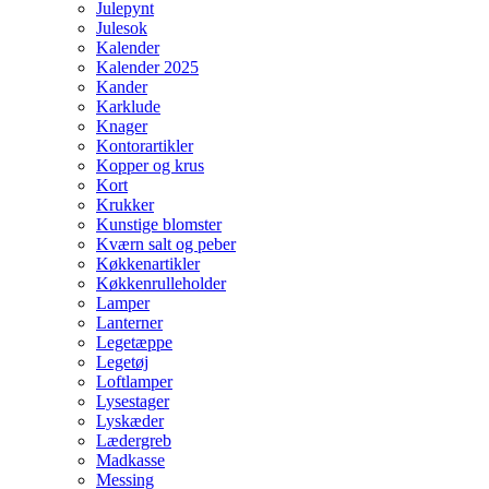
Julepynt
Julesok
Kalender
Kalender 2025
Kander
Karklude
Knager
Kontorartikler
Kopper og krus
Kort
Krukker
Kunstige blomster
Kværn salt og peber
Køkkenartikler
Køkkenrulleholder
Lamper
Lanterner
Legetæppe
Legetøj
Loftlamper
Lysestager
Lyskæder
Lædergreb
Madkasse
Messing