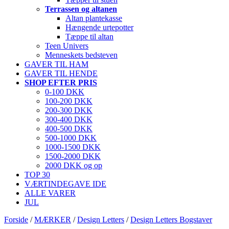
Terrassen og altanen
Altan plantekasse
Hængende urtepotter
Tæppe til altan
Teen Univers
Menneskets bedsteven
GAVER TIL HAM
GAVER TIL HENDE
SHOP EFTER PRIS
0-100 DKK
100-200 DKK
200-300 DKK
300-400 DKK
400-500 DKK
500-1000 DKK
1000-1500 DKK
1500-2000 DKK
2000 DKK og op
TOP 30
VÆRTINDEGAVE IDE
ALLE VARER
JUL
Forside
/
MÆRKER
/
Design Letters
/
Design Letters Bogstaver