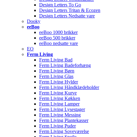
Design Letters To Go
Design Letters Tritan & Ecozen
Design Letters Nedsatte vare
Dooky
eeBoo
eeBoo 1000 brikker
eeBoo 500 brikker
eeBoo nedsatte vare
EO
Ferm Living
Ferm Living Bad
Ferm Living Badeforhæng
Ferm Living Børn
Ferm Living Glas
Ferm Living Hylder
Ferm Living Håndklædeholder
Ferm Living Kurve
Ferm Living Køkken
Ferm Living Lamper
Ferm Living Lysestager
Ferm Living Messing
Ferm Living Plantekasser
Ferm Living Puder
Ferm Living Soveværelse
Ferm Living Spejle