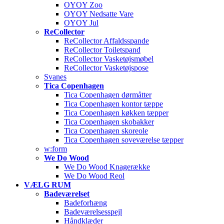
OYOY Zoo
OYOY Nedsatte Vare
OYOY Jul
ReCollector
ReCollector Affaldsspande
ReCollector Toiletspand
ReCollector Vasketøjsmøbel
ReCollector Vasketøjspose
Svanes
Tica Copenhagen
Tica Copenhagen dørmåtter
Tica Copenhagen kontor tæppe
Tica Copenhagen køkken tæpper
Tica Copenhagen skobakker
Tica Copenhagen skoreole
Tica Copenhagen soveværelse tæpper
w:form
We Do Wood
We Do Wood Knagerække
We Do Wood Reol
VÆLG RUM
Badeværelset
Badeforhæng
Badeværelsesspejl
Håndklæder