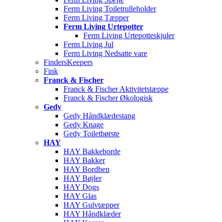
Ferm Living Toiletrulleholder
Ferm Living Tæpper
Ferm Living Urtepotter
Ferm Living Urtepotteskjuler
Ferm Living Jul
Ferm Living Nedsatte vare
FindersKeepers
Fink
Franck & Fischer
Franck & Fischer Aktivitetstæppe
Franck & Fischer Økologisk
Gedy
Gedy Håndklædestang
Gedy Knage
Gedy Toiletbørste
HAY
HAY Bakkeborde
HAY Bakker
HAY Bordben
HAY Bøjler
HAY Dogs
HAY Glas
HAY Gulvtæpper
HAY Håndklæder