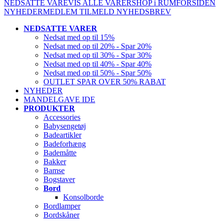
NEDSATTE VARE
VIS ALLE VARER
SHOP i RUM
FORSIDEN
NYHEDER
MEDLEM
TILMELD NYHEDSBREV
NEDSATTE VARER
Nedsat med op til 15%
Nedsat med op til 20% - Spar 20%
Nedsat med op til 30% - Spar 30%
Nedsat med op til 40% - Spar 40%
Nedsat med op til 50% - Spar 50%
OUTLET SPAR OVER 50% RABAT
NYHEDER
MANDELGAVE IDE
PRODUKTER
Accessories
Babysengetøj
Badeartikler
Badeforhæng
Bademåtte
Bakker
Bamse
Bogstaver
Bord
Konsolborde
Bordlamper
Bordskåner