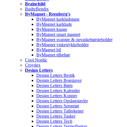
Brainchild
BudtzBendix
ByMagnet - Reenberg's
ByMagnet karkludstang
ByMagnet karklude
ByMagnet knage
ByMagnet smart magnet
ByMagnet svampe & opvaskebørsteholder
ByMagnet viskestykkeholder
ByMagnet bil
ByMagnet tilbehør
Cool Nordic
Croydex
Design Letters
Design Letters Bestik
Design Letters Bogstaver
Design Letters Børn
Design Letters Kalender
Design Letters Kopper
Design Letters Opslagstavler
Design Letters Sengetøj
Design Letters Tallerkener
Design Letters Tasker
Design Letters Tech
Design Letters Termoflasker