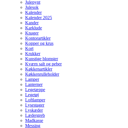
Julepynt
Julesok
Kalender
Kalender 2025
Kander
Karklude
Knager
Kontorartikler
Kopper og krus
Kort
Krukker
Kunstige blomster
Kværn salt og peber
Køkkenartikler
Køkkenrulleholder
Lamper
Lanterner
Legetæppe
Legetøj
Loftlamper
Lysestager
Lyskæder
Lædergreb
Madkasse
Messing