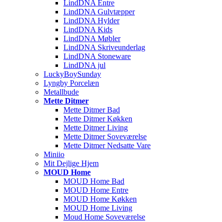
LindDNA Entre
LindDNA Gulvtæpper
LindDNA Hylder
LindDNA Kids
LindDNA Møbler
LindDNA Skriveunderlag
LindDNA Stoneware
LindDNA jul
LuckyBoySunday
Lyngby Porcelæn
Metallbude
Mette Ditmer
Mette Ditmer Bad
Mette Ditmer Køkken
Mette Ditmer Living
Mette Ditmer Soveværelse
Mette Ditmer Nedsatte Vare
Miniio
Mit Dejlige Hjem
MOUD Home
MOUD Home Bad
MOUD Home Entre
MOUD Home Køkken
MOUD Home Living
Moud Home Soveværelse