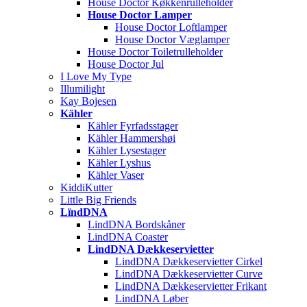
House Doctor Køkkenrulleholder
House Doctor Lamper
House Doctor Loftlamper
House Doctor Væglamper
House Doctor Toiletrulleholder
House Doctor Jul
I Love My Type
Illumilight
Kay Bojesen
Kähler
Kähler Fyrfadsstager
Kähler Hammershøi
Kähler Lysestager
Kähler Lyshus
Kähler Vaser
KiddiKutter
Little Big Friends
LïndDNA
LindDNA Bordskåner
LindDNA Coaster
LindDNA Dækkeservietter
LindDNA Dækkeservietter Cirkel
LindDNA Dækkeservietter Curve
LindDNA Dækkeservietter Frikant
LindDNA Løber