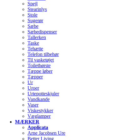
Spejl
Stearinlys
Stole
Sugerør
Sæbe
Sæbedispenser
Tallerken
Taske
Tehætte
Telefon tilbehør
Til vasketøjet
Toiletbørste
Tæppe løber
Tæpper
Ur
Uroer
Urtepotteskjuler
Vandkande
Vaser
Viskestykker
Væglamper
MÆRKER
Applicata
Arne Jacobsen Ure
Better Living