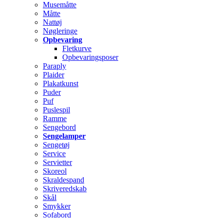
Musemåtte
Måtte
Nattøj
Nøgleringe
Opbevaring
Fletkurve
Opbevaringsposer
Paraply
Plaider
Plakatkunst
Puder
Puf
Puslespil
Ramme
Sengebord
Sengelamper
Sengetøj
Service
Servietter
Skoreol
Skraldespand
Skriveredskab
Skål
Smykker
Sofabord