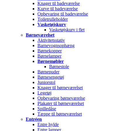
Knager til badeværelse
Kurve til badeværelse
Opbevaring til badeværelse
Toiletrulleholder
Vasketøjskurv
Vasketøjskurv i flet
Børneværelset
Aktivitetsstativ
Barnevognsophæng
Børnekopper
Børnelamper
Børnemøbler
Børnestole
Børnepuder
Børnesengetøj
Juniorstol
Knager til børneværelset
Legetøj
Opbevaring børneværelse
Plakater til børneværelset
Spilledåse
Tæppe til børneværelset
Entréen
Entre hylde
Entre lamper