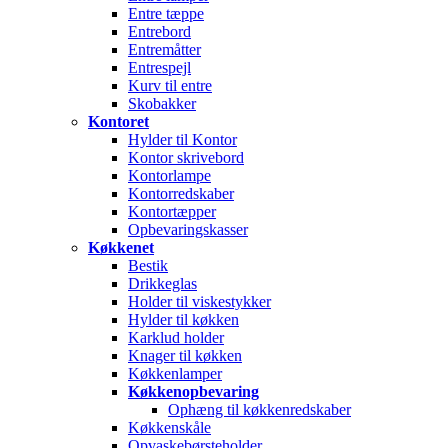
Entre tæppe
Entrebord
Entremåtter
Entrespejl
Kurv til entre
Skobakker
Kontoret
Hylder til Kontor
Kontor skrivebord
Kontorlampe
Kontorredskaber
Kontortæpper
Opbevaringskasser
Køkkenet
Bestik
Drikkeglas
Holder til viskestykker
Hylder til køkken
Karklud holder
Knager til køkken
Køkkenlamper
Køkkenopbevaring
Ophæng til køkkenredskaber
Køkkenskåle
Opvaskebørsteholder