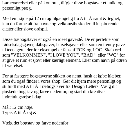
børneværelset eller på kontoret, tilføjer disse bogstaver et unikt og
personligt præg.
Med en højde på 12 cm og tilgængelig fra A til Å samt &-tegnet,
kan du forme alt fra navne og velkomstbeskeder til inspirerende
citater eller sjove ordspil.
Disse træbogstaver er også en ideel gaveidé. De er perfekte som
fødselsdagsgaver, dåbsgaver, barselsgaver eller som en trendy gave
til teenagere, der for eksempel er fans af FCK og LOC. Skab ord
som "VELKOMMEN", "I LOVE YOU", "BAD", eller "WC" for
at give et rum et sjovt eller kærligt element. Eller som navn på døren
til værelset.
For at fastgøre bogstaverne sikkert og nemt, husk at købe klæber,
som du også finder i vores shop. Gør dit hjem mere personligt og
stilfuldt med A til Å Træbogstaver fra Design Letters. Vælg dit
ønskede bogstav og farve nedenfor, og start din kreative
indretningsrejse i dag!
Mål: 12 cm høje.
Type: A til Å og &
Vælg det bogstav og farve nedenfor