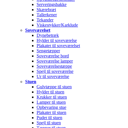
Serveringsbakke
Skærebræt
Tallerkener
Tekander
Viskestykker/Karklude
Soveværelset
Dynebetræk
Hylder til soveværelse
Plakater til soveværelset
Sengetæpper
Soveværelse bord
Soveværelse lamper
Soveværelsestæppe
Spejl til soveværelse
Ur til soveværelse
Stuen
Gulvtæppe til stuen
Hylder til stuen
Krukker til stuen
Lamper til stuen
Opbevaring stue
Plakater til stuen
Puder til stuen
Spejl til stuen
Tæpper til stuen