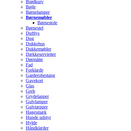
Brødkurv
Bøjle
Børnelamper
Børnemøbler
Børnestole
Børnestel
Duftlys
Dug
Dukkehus
Dukkemøbler
Dækkeservietter
Dørmåtte
Fad
Forklæde
Garderobestang
Gavekort
Glas
Greb
Grydelapper
Gulvlamper
Gulvtæpper
Hagesmæk
Hunde udstyr
Hylde
Håndklæder