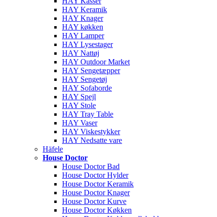
HAY Kasser
HAY Keramik
HAY Knager
HAY køkken
HAY Lamper
HAY Lysestager
HAY Nattøj
HAY Outdoor Market
HAY Sengetæpper
HAY Sengetøj
HAY Sofaborde
HAY Spejl
HAY Stole
HAY Tray Table
HAY Vaser
HAY Viskestykker
HAY Nedsatte vare
Häfele
House Doctor
House Doctor Bad
House Doctor Hylder
House Doctor Keramik
House Doctor Knager
House Doctor Kurve
House Doctor Køkken