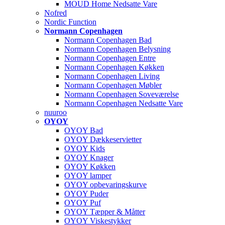
MOUD Home Nedsatte Vare
Nofred
Nordic Function
Normann Copenhagen
Normann Copenhagen Bad
Normann Copenhagen Belysning
Normann Copenhagen Entre
Normann Copenhagen Køkken
Normann Copenhagen Living
Normann Copenhagen Møbler
Normann Copenhagen Soveværelse
Normann Copenhagen Nedsatte Vare
nuuroo
OYOY
OYOY Bad
OYOY Dækkeservietter
OYOY Kids
OYOY Knager
OYOY Køkken
OYOY lamper
OYOY opbevaringskurve
OYOY Puder
OYOY Puf
OYOY Tæpper & Måtter
OYOY Viskestykker