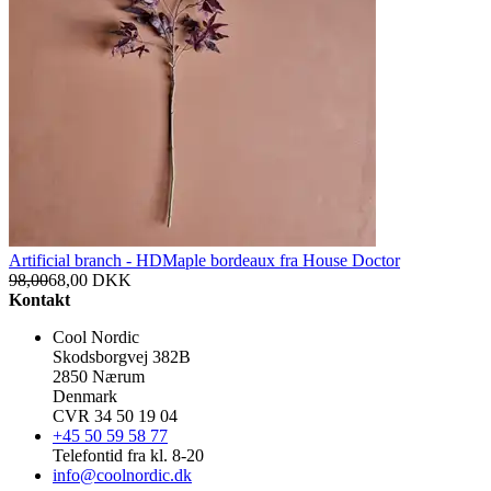
Artificial branch - HDMaple bordeaux fra House Doctor
98,00
68,00
DKK
Kontakt
Cool Nordic
Skodsborgvej 382B
2850 Nærum
Denmark
CVR 34 50 19 04
+45 50 59 58 77
Telefontid fra kl. 8-20
info@coolnordic.dk