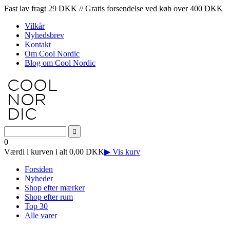
Fast lav fragt 29 DKK // Gratis forsendelse ved køb over 400 DKK
Vilkår
Nyhedsbrev
Kontakt
Om Cool Nordic
Blog om Cool Nordic
0
Værdi i kurven i alt 0,00 DKK
▶ Vis kurv
Forsiden
Nyheder
Shop efter mærker
Shop efter rum
Top 30
Alle varer