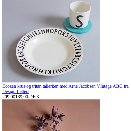
Ecozen krus og tritan tallerken med Arne Jacobsen VIntage ABC fra
Design Letters
209,00
189,00
DKK