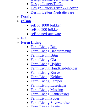
Design Letters To Go
Design Letters Tritan & Ecozen
Design Letters Nedsatte vare
Dooky
eeBoo
eeBoo 1000 brikker
eeBoo 500 brikker
eeBoo nedsatte vare
EO
Ferm Living
Ferm Living Bad
Ferm Living Badeforhæng
Ferm Living Børn
Ferm Living Glas
Ferm Living Hylder
Ferm Living Håndklædeholder
Ferm Living Kurve
Ferm Living Køkken
Ferm Living Lamper
Ferm Living Lysestager
Ferm Living Messing
Ferm Living Plantekasser
Ferm Living Puder
Ferm Living Soveværelse
Ferm Living Spejle