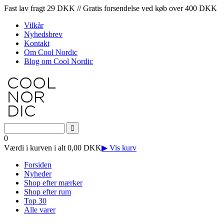
Fast lav fragt 29 DKK // Gratis forsendelse ved køb over 400 DKK
Vilkår
Nyhedsbrev
Kontakt
Om Cool Nordic
Blog om Cool Nordic
0
Værdi i kurven i alt 0,00 DKK
▶ Vis kurv
Forsiden
Nyheder
Shop efter mærker
Shop efter rum
Top 30
Alle varer