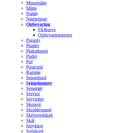
Musemåtte
Måtte
Nattøj
Nøgleringe
Opbevaring
Fletkurve
Opbevaringsposer
Paraply
Plaider
Plakatkunst
Puder
Puf
Puslespil
Ramme
Sengebord
Sengelamper
Sengetøj
Service
Servietter
Skoreol
Skraldespand
Skriveredskab
Skål
Smykker
Sofabord