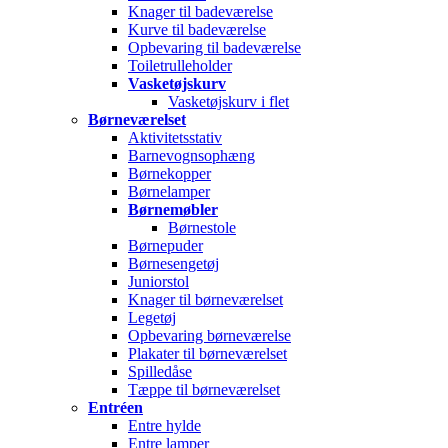
Knager til badeværelse
Kurve til badeværelse
Opbevaring til badeværelse
Toiletrulleholder
Vasketøjskurv
Vasketøjskurv i flet
Børneværelset
Aktivitetsstativ
Barnevognsophæng
Børnekopper
Børnelamper
Børnemøbler
Børnestole
Børnepuder
Børnesengetøj
Juniorstol
Knager til børneværelset
Legetøj
Opbevaring børneværelse
Plakater til børneværelset
Spilledåse
Tæppe til børneværelset
Entréen
Entre hylde
Entre lamper