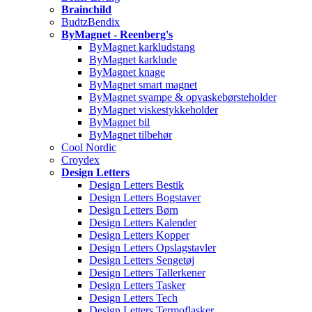
Brainchild
BudtzBendix
ByMagnet - Reenberg's
ByMagnet karkludstang
ByMagnet karklude
ByMagnet knage
ByMagnet smart magnet
ByMagnet svampe & opvaskebørsteholder
ByMagnet viskestykkeholder
ByMagnet bil
ByMagnet tilbehør
Cool Nordic
Croydex
Design Letters
Design Letters Bestik
Design Letters Bogstaver
Design Letters Børn
Design Letters Kalender
Design Letters Kopper
Design Letters Opslagstavler
Design Letters Sengetøj
Design Letters Tallerkener
Design Letters Tasker
Design Letters Tech
Design Letters Termoflasker