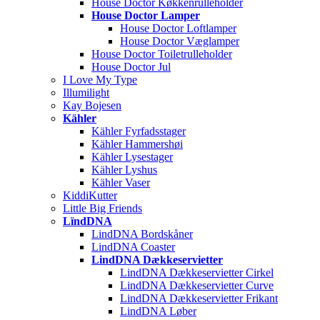
House Doctor Køkkenrulleholder
House Doctor Lamper
House Doctor Loftlamper
House Doctor Væglamper
House Doctor Toiletrulleholder
House Doctor Jul
I Love My Type
Illumilight
Kay Bojesen
Kähler
Kähler Fyrfadsstager
Kähler Hammershøi
Kähler Lysestager
Kähler Lyshus
Kähler Vaser
KiddiKutter
Little Big Friends
LïndDNA
LindDNA Bordskåner
LindDNA Coaster
LindDNA Dækkeservietter
LindDNA Dækkeservietter Cirkel
LindDNA Dækkeservietter Curve
LindDNA Dækkeservietter Frikant
LindDNA Løber