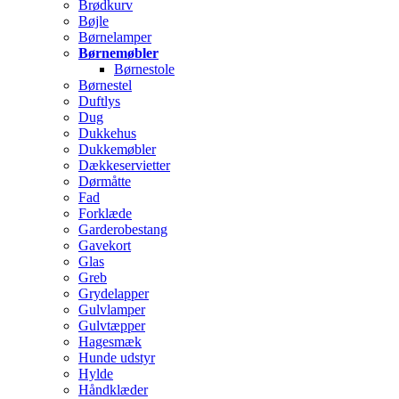
Brødkurv
Bøjle
Børnelamper
Børnemøbler
Børnestole
Børnestel
Duftlys
Dug
Dukkehus
Dukkemøbler
Dækkeservietter
Dørmåtte
Fad
Forklæde
Garderobestang
Gavekort
Glas
Greb
Grydelapper
Gulvlamper
Gulvtæpper
Hagesmæk
Hunde udstyr
Hylde
Håndklæder