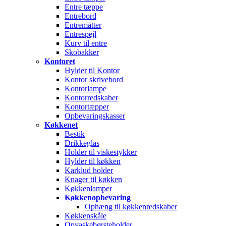
Entre tæppe
Entrebord
Entremåtter
Entrespejl
Kurv til entre
Skobakker
Kontoret
Hylder til Kontor
Kontor skrivebord
Kontorlampe
Kontorredskaber
Kontortæpper
Opbevaringskasser
Køkkenet
Bestik
Drikkeglas
Holder til viskestykker
Hylder til køkken
Karklud holder
Knager til køkken
Køkkenlamper
Køkkenopbevaring
Ophæng til køkkenredskaber
Køkkenskåle
Opvaskebørsteholder