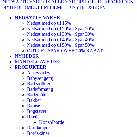
NEDSATTE VARE
VIS ALLE VARER
SHOP i RUM
FORSIDEN
NYHEDER
MEDLEM
TILMELD NYHEDSBREV
NEDSATTE VARER
Nedsat med op til 15%
Nedsat med op til 20% - Spar 20%
Nedsat med op til 30% - Spar 30%
Nedsat med op til 40% - Spar 40%
Nedsat med op til 50% - Spar 50%
OUTLET SPAR OVER 50% RABAT
NYHEDER
MANDELGAVE IDE
PRODUKTER
Accessories
Babysengetøj
Badeartikler
Badeforhæng
Bademåtte
Bakker
Bamse
Bogstaver
Bord
Konsolborde
Bordlamper
Bordskåner