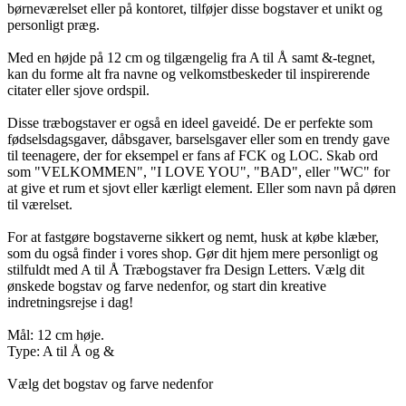
børneværelset eller på kontoret, tilføjer disse bogstaver et unikt og
personligt præg.
Med en højde på 12 cm og tilgængelig fra A til Å samt &-tegnet,
kan du forme alt fra navne og velkomstbeskeder til inspirerende
citater eller sjove ordspil.
Disse træbogstaver er også en ideel gaveidé. De er perfekte som
fødselsdagsgaver, dåbsgaver, barselsgaver eller som en trendy gave
til teenagere, der for eksempel er fans af FCK og LOC. Skab ord
som "VELKOMMEN", "I LOVE YOU", "BAD", eller "WC" for
at give et rum et sjovt eller kærligt element. Eller som navn på døren
til værelset.
For at fastgøre bogstaverne sikkert og nemt, husk at købe klæber,
som du også finder i vores shop. Gør dit hjem mere personligt og
stilfuldt med A til Å Træbogstaver fra Design Letters. Vælg dit
ønskede bogstav og farve nedenfor, og start din kreative
indretningsrejse i dag!
Mål: 12 cm høje.
Type: A til Å og &
Vælg det bogstav og farve nedenfor