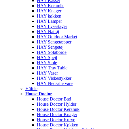
HAY Kasser
HAY Keramik
HAY Knager
HAY køkken
HAY Lamper
HAY Lysestager
HAY Nattøj
HAY Outdoor Market
HAY Sengetæpper
HAY Sengetøj
HAY Sofaborde
HAY Spejl
HAY Stole
HAY Tray Table
HAY Vaser
HAY Viskestykker
HAY Nedsatte vare
Häfele
House Doctor
House Doctor Bad
House Doctor Hylder
House Doctor Keramik
House Doctor Knager
House Doctor Kurve
House Doctor Køkken