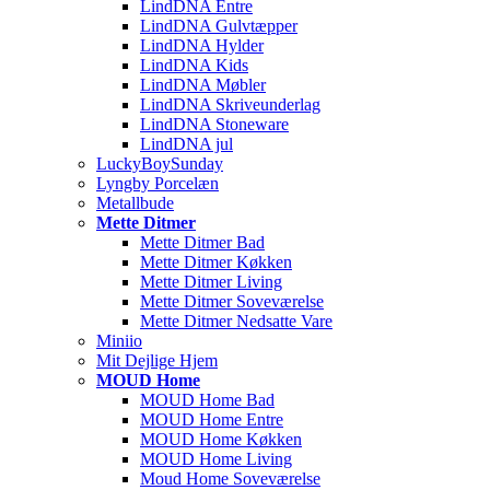
LindDNA Entre
LindDNA Gulvtæpper
LindDNA Hylder
LindDNA Kids
LindDNA Møbler
LindDNA Skriveunderlag
LindDNA Stoneware
LindDNA jul
LuckyBoySunday
Lyngby Porcelæn
Metallbude
Mette Ditmer
Mette Ditmer Bad
Mette Ditmer Køkken
Mette Ditmer Living
Mette Ditmer Soveværelse
Mette Ditmer Nedsatte Vare
Miniio
Mit Dejlige Hjem
MOUD Home
MOUD Home Bad
MOUD Home Entre
MOUD Home Køkken
MOUD Home Living
Moud Home Soveværelse