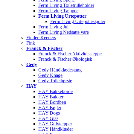
Ferm Living Toiletrulleholder
Ferm Living Tæpper
Ferm Living Urtepotter
Ferm Living Urtepotteskjuler
Ferm Living Jul
Ferm Living Nedsatte vare
FindersKeepers
Fink
Franck & Fischer
Franck & Fischer Aktivitetstæppe
Franck & Fischer Økologisk
Gedy
Gedy Håndklædestang
Gedy Knage
Gedy Toiletbørste
HAY
HAY Bakkeborde
HAY Bakker
HAY Bordben
HAY Bøjler
HAY Dogs
HAY Glas
HAY Gulvtæpper
HAY Håndklæder