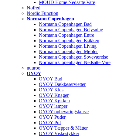
MOUD Home Nedsatte Vare
Nofred
Nordic Function
Normann Copenhagen
Normann Copenhagen Bad
Normann Copenhagen Belysning
Normann Copenhagen Entre
Normann Copenhagen Køkken
Normann Copenhagen Living
Normann Copenhagen Møbler
Normann Copenhagen Soveværelse
Normann Copenhagen Nedsatte Vare
nuuroo
OYOY
OYOY Bad
OYOY Dækkeservietter
OYOY Kids
OYOY Knager
OYOY Køkken
OYOY lamper
OYOY opbevaringskurve
OYOY Puder
OYOY Puf
OYOY Tæpper & Måtter
OYOY Viskestykker