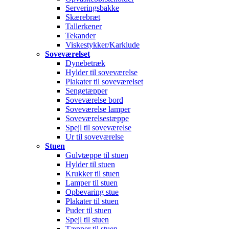
Serveringsbakke
Skærebræt
Tallerkener
Tekander
Viskestykker/Karklude
Soveværelset
Dynebetræk
Hylder til soveværelse
Plakater til soveværelset
Sengetæpper
Soveværelse bord
Soveværelse lamper
Soveværelsestæppe
Spejl til soveværelse
Ur til soveværelse
Stuen
Gulvtæppe til stuen
Hylder til stuen
Krukker til stuen
Lamper til stuen
Opbevaring stue
Plakater til stuen
Puder til stuen
Spejl til stuen
Tæpper til stuen