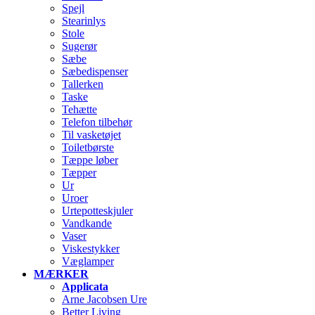
Spejl
Stearinlys
Stole
Sugerør
Sæbe
Sæbedispenser
Tallerken
Taske
Tehætte
Telefon tilbehør
Til vasketøjet
Toiletbørste
Tæppe løber
Tæpper
Ur
Uroer
Urtepotteskjuler
Vandkande
Vaser
Viskestykker
Væglamper
MÆRKER
Applicata
Arne Jacobsen Ure
Better Living