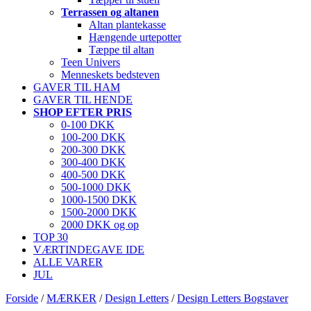
Terrassen og altanen
Altan plantekasse
Hængende urtepotter
Tæppe til altan
Teen Univers
Menneskets bedsteven
GAVER TIL HAM
GAVER TIL HENDE
SHOP EFTER PRIS
0-100 DKK
100-200 DKK
200-300 DKK
300-400 DKK
400-500 DKK
500-1000 DKK
1000-1500 DKK
1500-2000 DKK
2000 DKK og op
TOP 30
VÆRTINDEGAVE IDE
ALLE VARER
JUL
Forside
/
MÆRKER
/
Design Letters
/
Design Letters Bogstaver