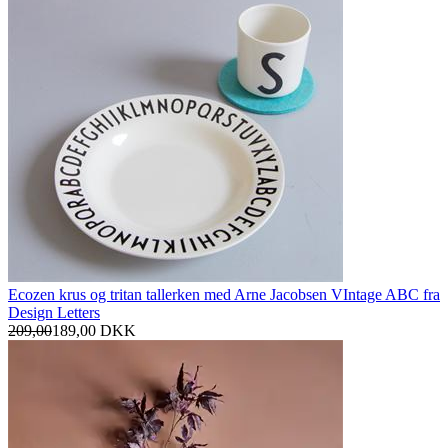
Ecozen krus og tritan tallerken med Arne Jacobsen VIntage ABC fra
Design Letters
209,00
189,00
DKK