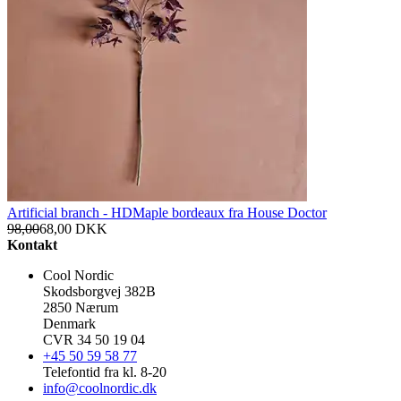
Artificial branch - HDMaple bordeaux fra House Doctor
98,00
68,00
DKK
Kontakt
Cool Nordic
Skodsborgvej 382B
2850 Nærum
Denmark
CVR 34 50 19 04
+45 50 59 58 77
Telefontid fra kl. 8-20
info@coolnordic.dk