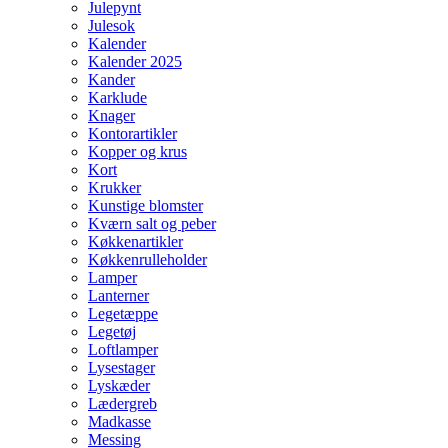
Julepynt
Julesok
Kalender
Kalender 2025
Kander
Karklude
Knager
Kontorartikler
Kopper og krus
Kort
Krukker
Kunstige blomster
Kværn salt og peber
Køkkenartikler
Køkkenrulleholder
Lamper
Lanterner
Legetæppe
Legetøj
Loftlamper
Lysestager
Lyskæder
Lædergreb
Madkasse
Messing