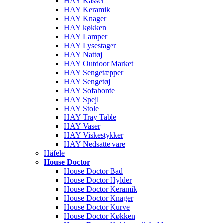
HAY Kasser
HAY Keramik
HAY Knager
HAY køkken
HAY Lamper
HAY Lysestager
HAY Nattøj
HAY Outdoor Market
HAY Sengetæpper
HAY Sengetøj
HAY Sofaborde
HAY Spejl
HAY Stole
HAY Tray Table
HAY Vaser
HAY Viskestykker
HAY Nedsatte vare
Häfele
House Doctor
House Doctor Bad
House Doctor Hylder
House Doctor Keramik
House Doctor Knager
House Doctor Kurve
House Doctor Køkken