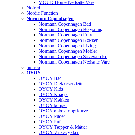
MOUD Home Nedsatte Vare
Nofred
Nordic Function
Normann Copenhagen
Normann Copenhagen Bad
Normann Copenhagen Belysning
Normann Copenhagen Entre
Normann Copenhagen Køkken
Normann Copenhagen Living
Normann Copenhagen Møbler
Normann Copenhagen Soveværelse
Normann Copenhagen Nedsatte Vare
nuuroo
OYOY
OYOY Bad
OYOY Dækkeservietter
OYOY Kids
OYOY Knager
OYOY Køkken
OYOY lamper
OYOY opbevaringskurve
OYOY Puder
OYOY Puf
OYOY Tæpper & Måtter
OYOY Viskestykker