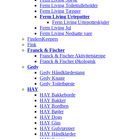
Ferm Living Toiletrulleholder
Ferm Living Tæpper
Ferm Living Urtepotter
Ferm Living Urtepotteskjuler
Ferm Living Jul
Ferm Living Nedsatte vare
FindersKeepers
Fink
Franck & Fischer
Franck & Fischer Aktivitetstæppe
Franck & Fischer Økologisk
Gedy
Gedy Håndklædestang
Gedy Knage
Gedy Toiletbørste
HAY
HAY Bakkeborde
HAY Bakker
HAY Bordben
HAY Bøjler
HAY Dogs
HAY Glas
HAY Gulvtæpper
HAY Håndklæder