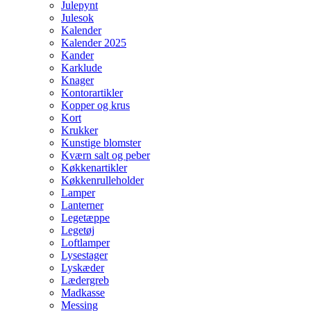
Julepynt
Julesok
Kalender
Kalender 2025
Kander
Karklude
Knager
Kontorartikler
Kopper og krus
Kort
Krukker
Kunstige blomster
Kværn salt og peber
Køkkenartikler
Køkkenrulleholder
Lamper
Lanterner
Legetæppe
Legetøj
Loftlamper
Lysestager
Lyskæder
Lædergreb
Madkasse
Messing