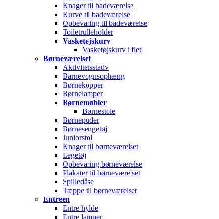
Knager til badeværelse
Kurve til badeværelse
Opbevaring til badeværelse
Toiletrulleholder
Vasketøjskurv
Vasketøjskurv i flet
Børneværelset
Aktivitetsstativ
Barnevognsophæng
Børnekopper
Børnelamper
Børnemøbler
Børnestole
Børnepuder
Børnesengetøj
Juniorstol
Knager til børneværelset
Legetøj
Opbevaring børneværelse
Plakater til børneværelset
Spilledåse
Tæppe til børneværelset
Entréen
Entre hylde
Entre lamper