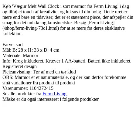
Køb 'Vægur Melt Wall Clock i sort marmor fra Ferm Living' i dag
og tilføj et touch af kreativitet og luksus til din bolig. Dette uret er
mere end bare en tidsviser; det er et statement piece, der afspejler din
smag for det unikke og kunstneriske. Besøg [Ferm Living]
(/shop/ferm-living-73c1.html) for at se mere fra deres eksklusive
kollektion.
Farve: sort
Mål: B: 28 x H: 33 x D: 4 cm
Materiale: Marmor
Info: Krog inkluderet. Kræver 1 AA-batteri. Batteri ikke inkluderet.
Registreret design
Plejeanvisning: Tør af med en tør klud
OBS: Marmor er et naturmateriale, og der kan derfor forekomme
små variationer fra produkt til produkt
Varenummer:
1104272415
Se alle produkter fra
Ferm Living
Måske er du også interesseret i følgende produkter