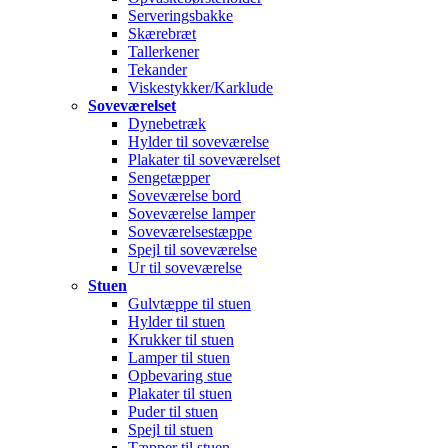
Serveringsbakke
Skærebræt
Tallerkener
Tekander
Viskestykker/Karklude
Soveværelset
Dynebetræk
Hylder til soveværelse
Plakater til soveværelset
Sengetæpper
Soveværelse bord
Soveværelse lamper
Soveværelsestæppe
Spejl til soveværelse
Ur til soveværelse
Stuen
Gulvtæppe til stuen
Hylder til stuen
Krukker til stuen
Lamper til stuen
Opbevaring stue
Plakater til stuen
Puder til stuen
Spejl til stuen
Tæpper til stuen