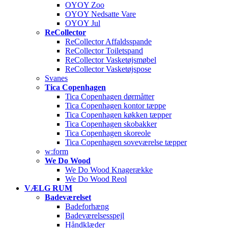
OYOY Zoo
OYOY Nedsatte Vare
OYOY Jul
ReCollector
ReCollector Affaldsspande
ReCollector Toiletspand
ReCollector Vasketøjsmøbel
ReCollector Vasketøjspose
Svanes
Tica Copenhagen
Tica Copenhagen dørmåtter
Tica Copenhagen kontor tæppe
Tica Copenhagen køkken tæpper
Tica Copenhagen skobakker
Tica Copenhagen skoreole
Tica Copenhagen soveværelse tæpper
w:form
We Do Wood
We Do Wood Knagerække
We Do Wood Reol
VÆLG RUM
Badeværelset
Badeforhæng
Badeværelsesspejl
Håndklæder