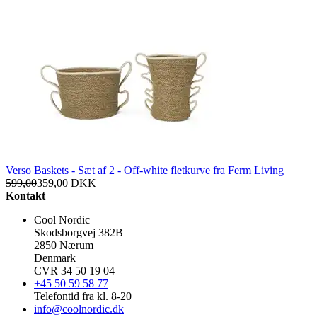
Verso Baskets - Sæt af 2 - Off-white fletkurve fra Ferm Living
599,00
359,00
DKK
Kontakt
Cool Nordic
Skodsborgvej 382B
2850 Nærum
Denmark
CVR 34 50 19 04
+45 50 59 58 77
Telefontid fra kl. 8-20
info@coolnordic.dk