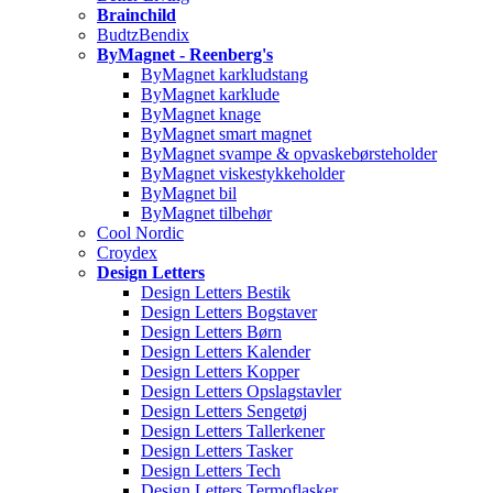
Brainchild
BudtzBendix
ByMagnet - Reenberg's
ByMagnet karkludstang
ByMagnet karklude
ByMagnet knage
ByMagnet smart magnet
ByMagnet svampe & opvaskebørsteholder
ByMagnet viskestykkeholder
ByMagnet bil
ByMagnet tilbehør
Cool Nordic
Croydex
Design Letters
Design Letters Bestik
Design Letters Bogstaver
Design Letters Børn
Design Letters Kalender
Design Letters Kopper
Design Letters Opslagstavler
Design Letters Sengetøj
Design Letters Tallerkener
Design Letters Tasker
Design Letters Tech
Design Letters Termoflasker