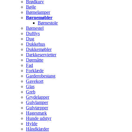
Brødkurv
Bøjle
Børnelamper
Børnemøbler
Børnestole
Børnestel
Duftlys
Dug
Dukkehus
Dukkemøbler
Dækkeservietter
Dørmåtte
Fad
Forklæde
Garderobestang
Gavekort
Glas
Greb
Grydelapper
Gulvlamper
Gulvtæpper
Hagesmæk
Hunde udstyr
Hylde
Håndklæder