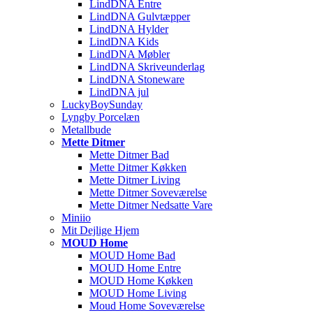
LindDNA Entre
LindDNA Gulvtæpper
LindDNA Hylder
LindDNA Kids
LindDNA Møbler
LindDNA Skriveunderlag
LindDNA Stoneware
LindDNA jul
LuckyBoySunday
Lyngby Porcelæn
Metallbude
Mette Ditmer
Mette Ditmer Bad
Mette Ditmer Køkken
Mette Ditmer Living
Mette Ditmer Soveværelse
Mette Ditmer Nedsatte Vare
Miniio
Mit Dejlige Hjem
MOUD Home
MOUD Home Bad
MOUD Home Entre
MOUD Home Køkken
MOUD Home Living
Moud Home Soveværelse