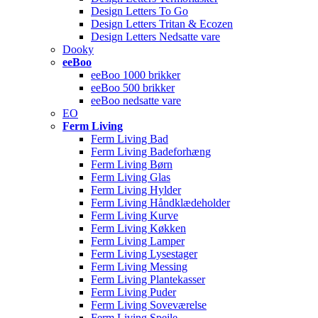
Design Letters To Go
Design Letters Tritan & Ecozen
Design Letters Nedsatte vare
Dooky
eeBoo
eeBoo 1000 brikker
eeBoo 500 brikker
eeBoo nedsatte vare
EO
Ferm Living
Ferm Living Bad
Ferm Living Badeforhæng
Ferm Living Børn
Ferm Living Glas
Ferm Living Hylder
Ferm Living Håndklædeholder
Ferm Living Kurve
Ferm Living Køkken
Ferm Living Lamper
Ferm Living Lysestager
Ferm Living Messing
Ferm Living Plantekasser
Ferm Living Puder
Ferm Living Soveværelse
Ferm Living Spejle