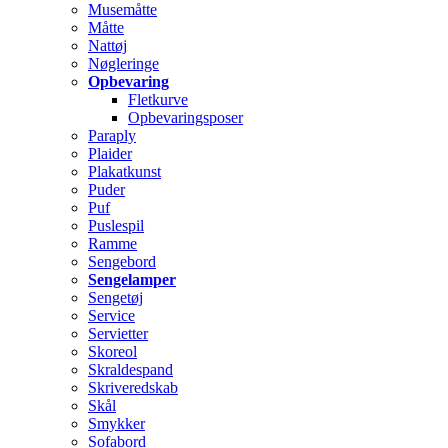
Musemåtte
Måtte
Nattøj
Nøgleringe
Opbevaring
Fletkurve
Opbevaringsposer
Paraply
Plaider
Plakatkunst
Puder
Puf
Puslespil
Ramme
Sengebord
Sengelamper
Sengetøj
Service
Servietter
Skoreol
Skraldespand
Skriveredskab
Skål
Smykker
Sofabord