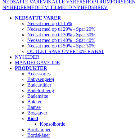
NEDSATTE VARE
VIS ALLE VARER
SHOP i RUM
FORSIDEN
NYHEDER
MEDLEM
TILMELD NYHEDSBREV
NEDSATTE VARER
Nedsat med op til 15%
Nedsat med op til 20% - Spar 20%
Nedsat med op til 30% - Spar 30%
Nedsat med op til 40% - Spar 40%
Nedsat med op til 50% - Spar 50%
OUTLET SPAR OVER 50% RABAT
NYHEDER
MANDELGAVE IDE
PRODUKTER
Accessories
Babysengetøj
Badeartikler
Badeforhæng
Bademåtte
Bakker
Bamse
Bogstaver
Bord
Konsolborde
Bordlamper
Bordskåner