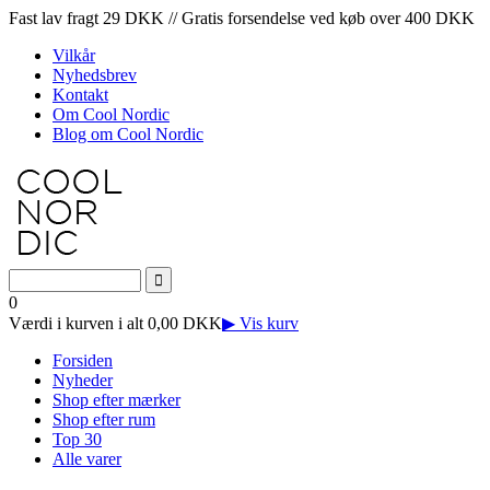
Fast lav fragt 29 DKK // Gratis forsendelse ved køb over 400 DKK
Vilkår
Nyhedsbrev
Kontakt
Om Cool Nordic
Blog om Cool Nordic
0
Værdi i kurven i alt 0,00 DKK
▶ Vis kurv
Forsiden
Nyheder
Shop efter mærker
Shop efter rum
Top 30
Alle varer