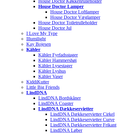
House Doctor Køkkenrulleholder
House Doctor Lamper
House Doctor Loftlamper
House Doctor Væglamper
House Doctor Toiletrulleholder
House Doctor Jul
I Love My Type
Illumilight
Kay Bojesen
Kähler
Kähler Fyrfadsstager
Kähler Hammershøi
Kähler Lysestager
Kähler Lyshus
Kähler Vaser
KiddiKutter
Little Big Friends
LïndDNA
LindDNA Bordskåner
LindDNA Coaster
LindDNA Dækkeservietter
LindDNA Dækkeservietter Cirkel
LindDNA Dækkeservietter Curve
LindDNA Dækkeservietter Frikant
LindDNA Løber