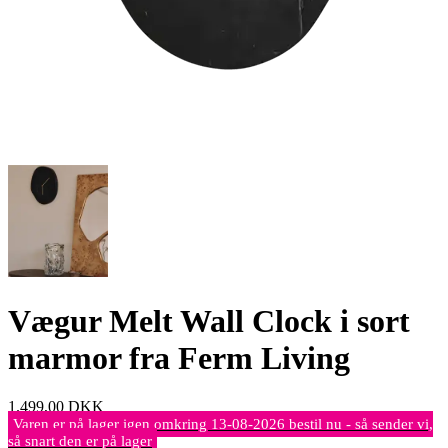
Vægur Melt Wall Clock i sort
marmor fra Ferm Living
1.499,00
DKK
Varen er på lager igen omkring 13-08-2026 bestil nu - så sender vi,
så snart den er på lager