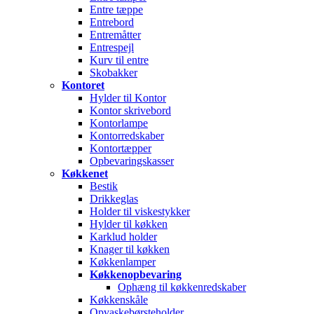
Entre tæppe
Entrebord
Entremåtter
Entrespejl
Kurv til entre
Skobakker
Kontoret
Hylder til Kontor
Kontor skrivebord
Kontorlampe
Kontorredskaber
Kontortæpper
Opbevaringskasser
Køkkenet
Bestik
Drikkeglas
Holder til viskestykker
Hylder til køkken
Karklud holder
Knager til køkken
Køkkenlamper
Køkkenopbevaring
Ophæng til køkkenredskaber
Køkkenskåle
Opvaskebørsteholder