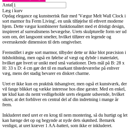
Antal
Læg i kurv
Opdag elegance og kunstnerisk flair med 'Vægur Melt Wall Clock i
sort marmor fra Ferm Living', en unik tilføjelse til ethvert moderne
hjem. Dette vægur kombinerer funktionalitet med et dristigt design,
inspireret af surrealismens bevægelse. Urets skulpturelle form ser ud
som om, det langsomt smelter, hvilket tilfører en legende og
overraskende dimension til dets omgivelser.
Fremstillet i ægte sort marmor, tilbyder dette ur ikke blot præcision i
tidsholdning, men også en følelse af vægt og dybde i materialet,
hvilket gør hvert ur unikt med små variationer. Dets mål på B: 28 x
H: 33 x D: 4 cm gør det til en markant tilstedeværelse på enhver
væg, mens det stadig bevarer en diskret charme.
Uret er ikke kun en praktisk tidsangiver, men også et kunstværk, der
vil fange blikket og vække interesse hos dine gæster. Med en enkel,
tør klud kan du nemt vedligeholde urets elegante udseende, hvilket
sikrer, at det forbliver en central del af din indretning i mange år
frem.
Inkluderet med uret er en krog til nem montering, så du hurtigt og let
kan hænge det op og begynde at nyde dets skønhed. Bemærk
venligst, at uret kræver 1 AA-batteri, som ikke er inkluderet.