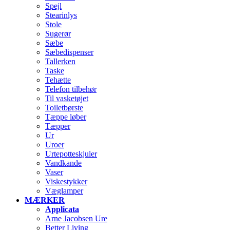
Spejl
Stearinlys
Stole
Sugerør
Sæbe
Sæbedispenser
Tallerken
Taske
Tehætte
Telefon tilbehør
Til vasketøjet
Toiletbørste
Tæppe løber
Tæpper
Ur
Uroer
Urtepotteskjuler
Vandkande
Vaser
Viskestykker
Væglamper
MÆRKER
Applicata
Arne Jacobsen Ure
Better Living