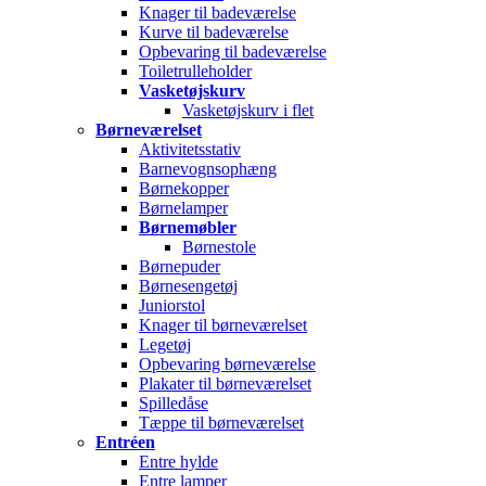
Knager til badeværelse
Kurve til badeværelse
Opbevaring til badeværelse
Toiletrulleholder
Vasketøjskurv
Vasketøjskurv i flet
Børneværelset
Aktivitetsstativ
Barnevognsophæng
Børnekopper
Børnelamper
Børnemøbler
Børnestole
Børnepuder
Børnesengetøj
Juniorstol
Knager til børneværelset
Legetøj
Opbevaring børneværelse
Plakater til børneværelset
Spilledåse
Tæppe til børneværelset
Entréen
Entre hylde
Entre lamper