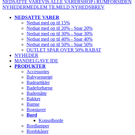
NEDSATTE VARE
VIS ALLE VARER
SHOP i RUM
FORSIDEN
NYHEDER
MEDLEM
TILMELD NYHEDSBREV
NEDSATTE VARER
Nedsat med op til 15%
Nedsat med op til 20% - Spar 20%
Nedsat med op til 30% - Spar 30%
Nedsat med op til 40% - Spar 40%
Nedsat med op til 50% - Spar 50%
OUTLET SPAR OVER 50% RABAT
NYHEDER
MANDELGAVE IDE
PRODUKTER
Accessories
Babysengetøj
Badeartikler
Badeforhæng
Bademåtte
Bakker
Bamse
Bogstaver
Bord
Konsolborde
Bordlamper
Bordskåner