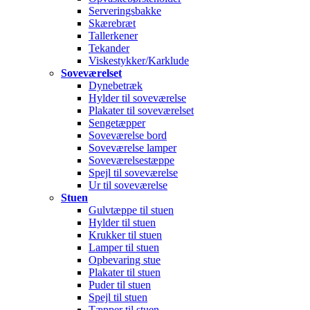
Serveringsbakke
Skærebræt
Tallerkener
Tekander
Viskestykker/Karklude
Soveværelset
Dynebetræk
Hylder til soveværelse
Plakater til soveværelset
Sengetæpper
Soveværelse bord
Soveværelse lamper
Soveværelsestæppe
Spejl til soveværelse
Ur til soveværelse
Stuen
Gulvtæppe til stuen
Hylder til stuen
Krukker til stuen
Lamper til stuen
Opbevaring stue
Plakater til stuen
Puder til stuen
Spejl til stuen
Tæpper til stuen