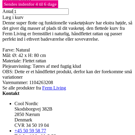
Sendes indenfor 4 til 6 dage
Antal
Læg i kurv
Denne super flotte og funktionelle vasketøjskurv har ekstra højde, så
det giver dig masser af plads til dit vasketøj. den flettede kurv fra
Ferm Living er fremstillet i naturlig, håndflettet rattan og passer
perfekt ind i ethvert badeværelse eller soveværelse.
Farve: Natural
Mål: Ø: 42 x H: 80 cm
Materiale: Flettet rattan
Plejeanvisning: Tørres af med fugtig klud
OBS: Dette er et håndflettet produkt, derfor kan der forekomme små
variationer
Varenummer:
1104263208
Se alle produkter fra
Ferm Living
Kontakt
Cool Nordic
Skodsborgvej 382B
2850 Nærum
Denmark
CVR 34 50 19 04
+45 50 59 58 77