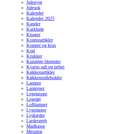
Julepynt
Julesok
Kalender
Kalender 2025
Kander
Karklude
Knager
Kontorartikler
Kopper og krus
Kort
Krukker
Kunstige blomster
Kværn salt og peber
Køkkenartikler
Køkkenrulleholder
Lamper
Lanterner
Legetæppe
Legetøj
Loftlamper
Lysestager
Lyskæder
Lædergreb
Madkasse
Messing