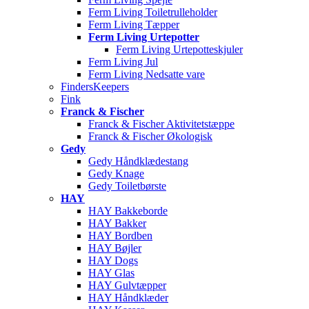
Ferm Living Toiletrulleholder
Ferm Living Tæpper
Ferm Living Urtepotter
Ferm Living Urtepotteskjuler
Ferm Living Jul
Ferm Living Nedsatte vare
FindersKeepers
Fink
Franck & Fischer
Franck & Fischer Aktivitetstæppe
Franck & Fischer Økologisk
Gedy
Gedy Håndklædestang
Gedy Knage
Gedy Toiletbørste
HAY
HAY Bakkeborde
HAY Bakker
HAY Bordben
HAY Bøjler
HAY Dogs
HAY Glas
HAY Gulvtæpper
HAY Håndklæder