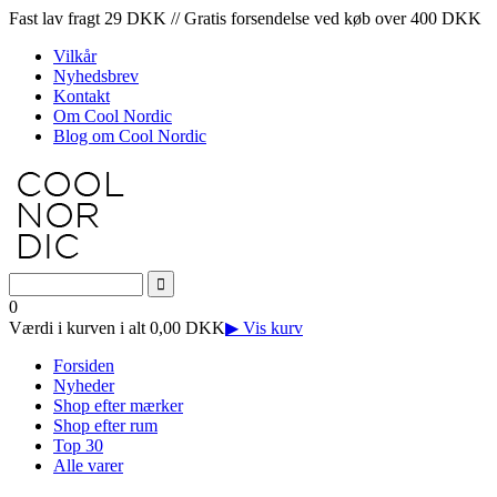
Fast lav fragt 29 DKK // Gratis forsendelse ved køb over 400 DKK
Vilkår
Nyhedsbrev
Kontakt
Om Cool Nordic
Blog om Cool Nordic
0
Værdi i kurven i alt 0,00 DKK
▶ Vis kurv
Forsiden
Nyheder
Shop efter mærker
Shop efter rum
Top 30
Alle varer