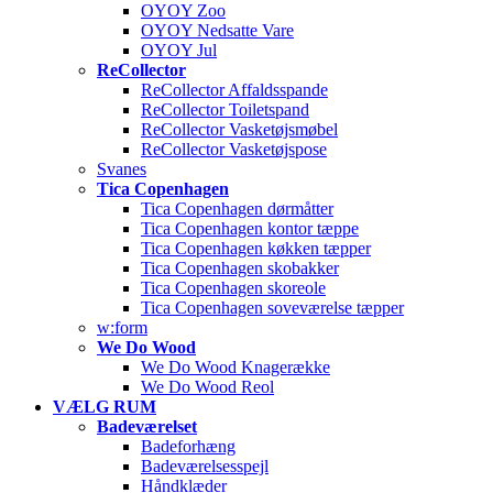
OYOY Zoo
OYOY Nedsatte Vare
OYOY Jul
ReCollector
ReCollector Affaldsspande
ReCollector Toiletspand
ReCollector Vasketøjsmøbel
ReCollector Vasketøjspose
Svanes
Tica Copenhagen
Tica Copenhagen dørmåtter
Tica Copenhagen kontor tæppe
Tica Copenhagen køkken tæpper
Tica Copenhagen skobakker
Tica Copenhagen skoreole
Tica Copenhagen soveværelse tæpper
w:form
We Do Wood
We Do Wood Knagerække
We Do Wood Reol
VÆLG RUM
Badeværelset
Badeforhæng
Badeværelsesspejl
Håndklæder