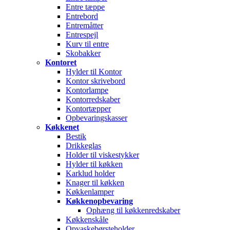
Entre tæppe
Entrebord
Entremåtter
Entrespejl
Kurv til entre
Skobakker
Kontoret
Hylder til Kontor
Kontor skrivebord
Kontorlampe
Kontorredskaber
Kontortæpper
Opbevaringskasser
Køkkenet
Bestik
Drikkeglas
Holder til viskestykker
Hylder til køkken
Karklud holder
Knager til køkken
Køkkenlamper
Køkkenopbevaring
Ophæng til køkkenredskaber
Køkkenskåle
Opvaskebørsteholder