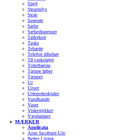
Spejl
Stearinlys
Stole
Sugerør
Sæbe
Sæbedispenser
Tallerken
Taske
Tehætte
Telefon tilbehør
Til vasketøjet
Toiletbørste
Tæppe løber
Tæpper
Ur
Uroer
Urtepotteskjuler
Vandkande
Vaser
Viskestykker
Væglamper
MÆRKER
Applicata
Arne Jacobsen Ure
Better Living