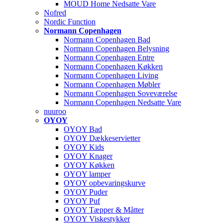
MOUD Home Nedsatte Vare
Nofred
Nordic Function
Normann Copenhagen
Normann Copenhagen Bad
Normann Copenhagen Belysning
Normann Copenhagen Entre
Normann Copenhagen Køkken
Normann Copenhagen Living
Normann Copenhagen Møbler
Normann Copenhagen Soveværelse
Normann Copenhagen Nedsatte Vare
nuuroo
OYOY
OYOY Bad
OYOY Dækkeservietter
OYOY Kids
OYOY Knager
OYOY Køkken
OYOY lamper
OYOY opbevaringskurve
OYOY Puder
OYOY Puf
OYOY Tæpper & Måtter
OYOY Viskestykker