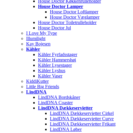
House Doctor Køkkenrulleholder
House Doctor Lamper
House Doctor Loftlamper
House Doctor Væglamper
House Doctor Toiletrulleholder
House Doctor Jul
I Love My Type
Illumilight
Kay Bojesen
Kähler
Kähler Fyrfadsstager
Kähler Hammershøi
Kähler Lysestager
Kähler Lyshus
Kähler Vaser
KiddiKutter
Little Big Friends
LïndDNA
LindDNA Bordskåner
LindDNA Coaster
LindDNA Dækkeservietter
LindDNA Dækkeservietter Cirkel
LindDNA Dækkeservietter Curve
LindDNA Dækkeservietter Frikant
LindDNA Løber