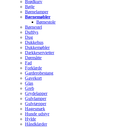
Brødkurv
Bøjle
Børnelamper
Børnemøbler
Børnestole
Børnestel
Duftlys
Dug
Dukkehus
Dukkemøbler
Dækkeservietter
Dørmåtte
Fad
Forklæde
Garderobestang
Gavekort
Glas
Greb
Grydelapper
Gulvlamper
Gulvtæpper
Hagesmæk
Hunde udstyr
Hylde
Håndklæder