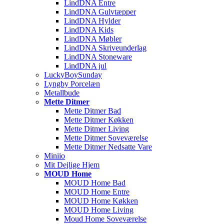
LindDNA Entre
LindDNA Gulvtæpper
LindDNA Hylder
LindDNA Kids
LindDNA Møbler
LindDNA Skriveunderlag
LindDNA Stoneware
LindDNA jul
LuckyBoySunday
Lyngby Porcelæn
Metallbude
Mette Ditmer
Mette Ditmer Bad
Mette Ditmer Køkken
Mette Ditmer Living
Mette Ditmer Soveværelse
Mette Ditmer Nedsatte Vare
Miniio
Mit Dejlige Hjem
MOUD Home
MOUD Home Bad
MOUD Home Entre
MOUD Home Køkken
MOUD Home Living
Moud Home Soveværelse