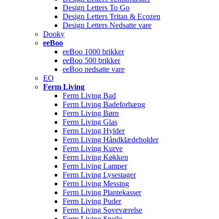
Design Letters To Go
Design Letters Tritan & Ecozen
Design Letters Nedsatte vare
Dooky
eeBoo
eeBoo 1000 brikker
eeBoo 500 brikker
eeBoo nedsatte vare
EO
Ferm Living
Ferm Living Bad
Ferm Living Badeforhæng
Ferm Living Børn
Ferm Living Glas
Ferm Living Hylder
Ferm Living Håndklædeholder
Ferm Living Kurve
Ferm Living Køkken
Ferm Living Lamper
Ferm Living Lysestager
Ferm Living Messing
Ferm Living Plantekasser
Ferm Living Puder
Ferm Living Soveværelse
Ferm Living Spejle