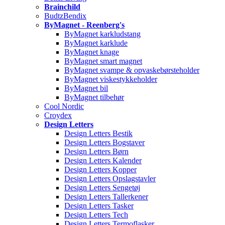
Brainchild
BudtzBendix
ByMagnet - Reenberg's
ByMagnet karkludstang
ByMagnet karklude
ByMagnet knage
ByMagnet smart magnet
ByMagnet svampe & opvaskebørsteholder
ByMagnet viskestykkeholder
ByMagnet bil
ByMagnet tilbehør
Cool Nordic
Croydex
Design Letters
Design Letters Bestik
Design Letters Bogstaver
Design Letters Børn
Design Letters Kalender
Design Letters Kopper
Design Letters Opslagstavler
Design Letters Sengetøj
Design Letters Tallerkener
Design Letters Tasker
Design Letters Tech
Design Letters Termoflasker