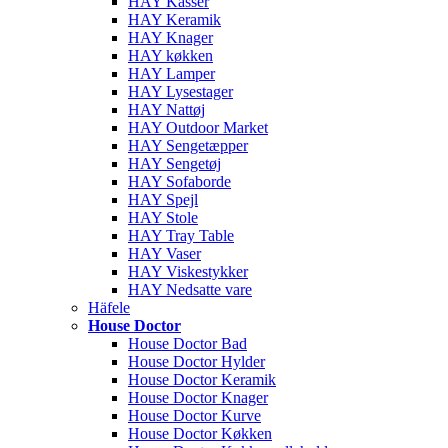
HAY Kasser
HAY Keramik
HAY Knager
HAY køkken
HAY Lamper
HAY Lysestager
HAY Nattøj
HAY Outdoor Market
HAY Sengetæpper
HAY Sengetøj
HAY Sofaborde
HAY Spejl
HAY Stole
HAY Tray Table
HAY Vaser
HAY Viskestykker
HAY Nedsatte vare
Häfele
House Doctor
House Doctor Bad
House Doctor Hylder
House Doctor Keramik
House Doctor Knager
House Doctor Kurve
House Doctor Køkken