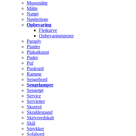
Musemåtte
Måtte
Nattøj
Nøgleringe
Opbevaring
Fletkurve
Opbevaringsposer
Paraply
Plaider
Plakatkunst
Puder
Puf
Puslespil
Ramme
Sengebord
Sengelamper
Sengetøj
Service
Servietter
Skoreol
Skraldespand
Skriveredskab
Skål
Smykker
Sofabord