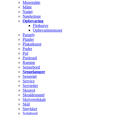
Musemåtte
Måtte
Nattøj
Nøgleringe
Opbevaring
Fletkurve
Opbevaringsposer
Paraply
Plaider
Plakatkunst
Puder
Puf
Puslespil
Ramme
Sengebord
Sengelamper
Sengetøj
Service
Servietter
Skoreol
Skraldespand
Skriveredskab
Skål
Smykker
Sofabord