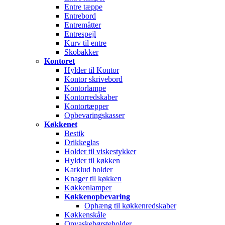
Entre tæppe
Entrebord
Entremåtter
Entrespejl
Kurv til entre
Skobakker
Kontoret
Hylder til Kontor
Kontor skrivebord
Kontorlampe
Kontorredskaber
Kontortæpper
Opbevaringskasser
Køkkenet
Bestik
Drikkeglas
Holder til viskestykker
Hylder til køkken
Karklud holder
Knager til køkken
Køkkenlamper
Køkkenopbevaring
Ophæng til køkkenredskaber
Køkkenskåle
Opvaskebørsteholder