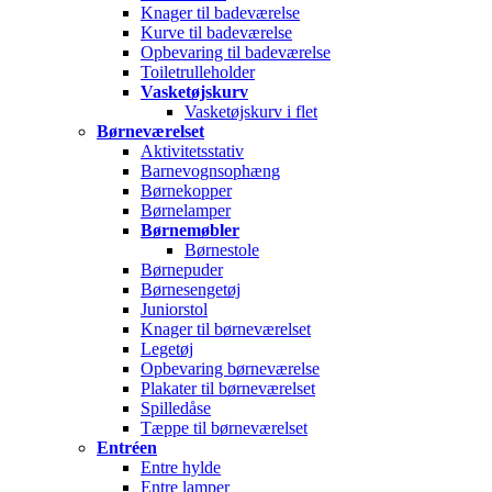
Knager til badeværelse
Kurve til badeværelse
Opbevaring til badeværelse
Toiletrulleholder
Vasketøjskurv
Vasketøjskurv i flet
Børneværelset
Aktivitetsstativ
Barnevognsophæng
Børnekopper
Børnelamper
Børnemøbler
Børnestole
Børnepuder
Børnesengetøj
Juniorstol
Knager til børneværelset
Legetøj
Opbevaring børneværelse
Plakater til børneværelset
Spilledåse
Tæppe til børneværelset
Entréen
Entre hylde
Entre lamper