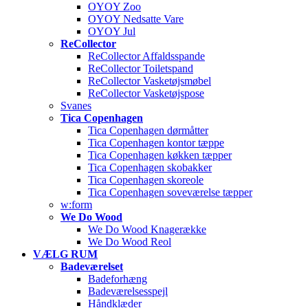
OYOY Zoo
OYOY Nedsatte Vare
OYOY Jul
ReCollector
ReCollector Affaldsspande
ReCollector Toiletspand
ReCollector Vasketøjsmøbel
ReCollector Vasketøjspose
Svanes
Tica Copenhagen
Tica Copenhagen dørmåtter
Tica Copenhagen kontor tæppe
Tica Copenhagen køkken tæpper
Tica Copenhagen skobakker
Tica Copenhagen skoreole
Tica Copenhagen soveværelse tæpper
w:form
We Do Wood
We Do Wood Knagerække
We Do Wood Reol
VÆLG RUM
Badeværelset
Badeforhæng
Badeværelsesspejl
Håndklæder