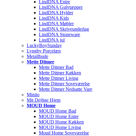
LindDNA Entre
LindDNA Gulvtæpper
LindDNA Hylder
LindDNA Kids
LindDNA Møbler
LindDNA Skriveunderlag
LindDNA Stoneware
LindDNA jul
LuckyBoySunday
Lyngby Porcelæn
Metallbude
Mette Ditmer
Mette Ditmer Bad
Mette Ditmer Køkken
Mette Ditmer Living
Mette Ditmer Soveværelse
Mette Ditmer Nedsatte Vare
Miniio
Mit Dejlige Hjem
MOUD Home
MOUD Home Bad
MOUD Home Entre
MOUD Home Køkken
MOUD Home Living
Moud Home Soveværelse