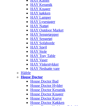
HAY Kasser
HAY Keramik
HAY Knager
HAY køkken
HAY Lamper
HAY Lysestager
HAY Nattøj
HAY Outdoor Market
HAY Sengetæpper
HAY Sengetøj
HAY Sofaborde
HAY Spejl
HAY Stole
HAY Tray Table
HAY Vaser
HAY Viskestykker
HAY Nedsatte vare
Häfele
House Doctor
House Doctor Bad
House Doctor Hylder
House Doctor Keramik
House Doctor Knager
House Doctor Kurve
House Doctor Køkken