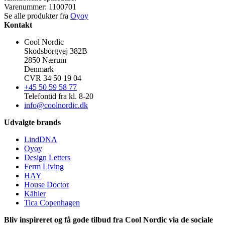
Varenummer:
1100701
Se alle produkter fra
Oyoy
Kontakt
Cool Nordic
Skodsborgvej 382B
2850 Nærum
Denmark
CVR 34 50 19 04
+45 50 59 58 77
Telefontid fra kl. 8-20
info@coolnordic.dk
Udvalgte brands
LindDNA
Oyoy
Design Letters
Ferm Living
HAY
House Doctor
Kähler
Tica Copenhagen
Bliv inspireret og få gode tilbud fra Cool Nordic via de sociale