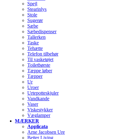
Spejl
Stearinlys
Stole
Sugerør
Sæbe
Sæbedispenser
Tallerken
Taske
Tehætte
Telefon tilbehør
Til vasketøjet
Toiletbørste
Tæppe løber
Tæpper
Ur
Uroer
Urtepotteskjuler
Vandkande
Vaser
Viskestykker
Væglamper
MÆRKER
Applicata
Arne Jacobsen Ure
Better Living