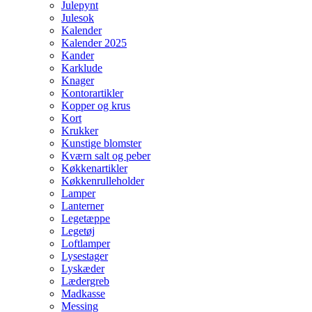
Julepynt
Julesok
Kalender
Kalender 2025
Kander
Karklude
Knager
Kontorartikler
Kopper og krus
Kort
Krukker
Kunstige blomster
Kværn salt og peber
Køkkenartikler
Køkkenrulleholder
Lamper
Lanterner
Legetæppe
Legetøj
Loftlamper
Lysestager
Lyskæder
Lædergreb
Madkasse
Messing