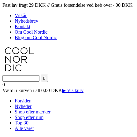
Fast lav fragt 29 DKK // Gratis forsendelse ved køb over 400 DKK
Vilkår
Nyhedsbrev
Kontakt
Om Cool Nordic
Blog om Cool Nordic
0
Værdi i kurven i alt 0,00 DKK
▶ Vis kurv
Forsiden
Nyheder
Shop efter mærker
Shop efter rum
Top 30
Alle varer