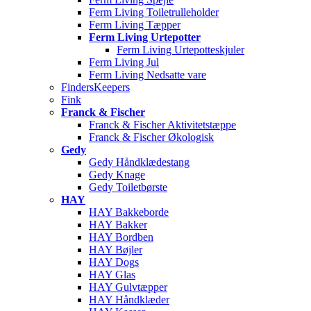
Ferm Living Toiletrulleholder
Ferm Living Tæpper
Ferm Living Urtepotter
Ferm Living Urtepotteskjuler
Ferm Living Jul
Ferm Living Nedsatte vare
FindersKeepers
Fink
Franck & Fischer
Franck & Fischer Aktivitetstæppe
Franck & Fischer Økologisk
Gedy
Gedy Håndklædestang
Gedy Knage
Gedy Toiletbørste
HAY
HAY Bakkeborde
HAY Bakker
HAY Bordben
HAY Bøjler
HAY Dogs
HAY Glas
HAY Gulvtæpper
HAY Håndklæder