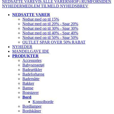
NEDSATTE VARE
VIS ALLE VARER
SHOP i RUM
FORSIDEN
NYHEDER
MEDLEM
TILMELD NYHEDSBREV
NEDSATTE VARER
Nedsat med op til 15%
Nedsat med op til 20% - Spar 20%
Nedsat med op til 30% - Spar 30%
Nedsat med op til 40% - Spar 40%
Nedsat med op til 50% - Spar 50%
OUTLET SPAR OVER 50% RABAT
NYHEDER
MANDELGAVE IDE
PRODUKTER
Accessories
Babysengetøj
Badeartikler
Badeforhæng
Bademåtte
Bakker
Bamse
Bogstaver
Bord
Konsolborde
Bordlamper
Bordskåner