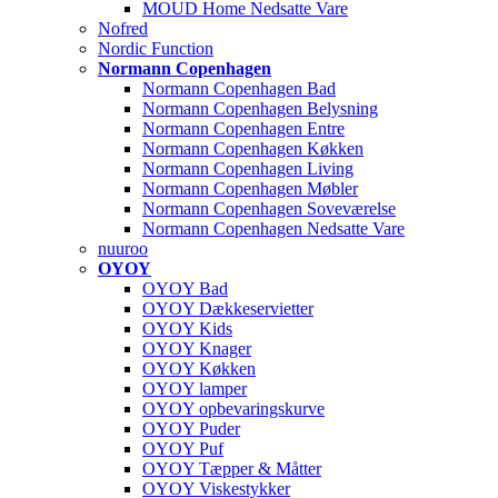
MOUD Home Nedsatte Vare
Nofred
Nordic Function
Normann Copenhagen
Normann Copenhagen Bad
Normann Copenhagen Belysning
Normann Copenhagen Entre
Normann Copenhagen Køkken
Normann Copenhagen Living
Normann Copenhagen Møbler
Normann Copenhagen Soveværelse
Normann Copenhagen Nedsatte Vare
nuuroo
OYOY
OYOY Bad
OYOY Dækkeservietter
OYOY Kids
OYOY Knager
OYOY Køkken
OYOY lamper
OYOY opbevaringskurve
OYOY Puder
OYOY Puf
OYOY Tæpper & Måtter
OYOY Viskestykker