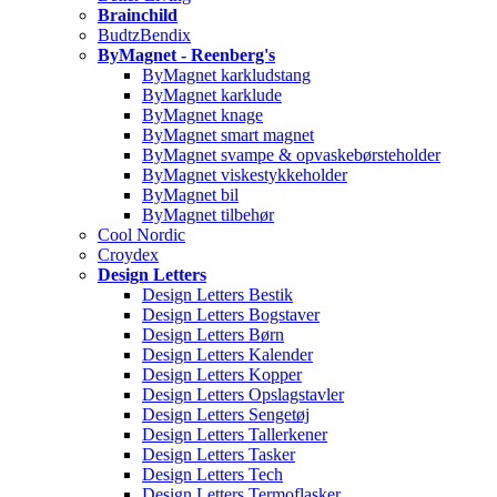
Brainchild
BudtzBendix
ByMagnet - Reenberg's
ByMagnet karkludstang
ByMagnet karklude
ByMagnet knage
ByMagnet smart magnet
ByMagnet svampe & opvaskebørsteholder
ByMagnet viskestykkeholder
ByMagnet bil
ByMagnet tilbehør
Cool Nordic
Croydex
Design Letters
Design Letters Bestik
Design Letters Bogstaver
Design Letters Børn
Design Letters Kalender
Design Letters Kopper
Design Letters Opslagstavler
Design Letters Sengetøj
Design Letters Tallerkener
Design Letters Tasker
Design Letters Tech
Design Letters Termoflasker