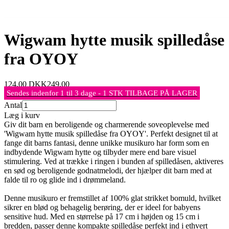
Wigwam hytte musik spilledåse
fra OYOY
124,00
DKK
249,00
Sendes indenfor 1 til 3 dage - 1 STK TILBAGE PÅ LAGER
Antal
Læg i kurv
Giv dit barn en beroligende og charmerende soveoplevelse med
'Wigwam hytte musik spilledåse fra OYOY'. Perfekt designet til at
fange dit barns fantasi, denne unikke musikuro har form som en
indbydende Wigwam hytte og tilbyder mere end bare visuel
stimulering. Ved at trække i ringen i bunden af spilledåsen, aktiveres
en sød og beroligende godnatmelodi, der hjælper dit barn med at
falde til ro og glide ind i drømmeland.
Denne musikuro er fremstillet af 100% glat strikket bomuld, hvilket
sikrer en blød og behagelig berøring, der er ideel for babyens
sensitive hud. Med en størrelse på 17 cm i højden og 15 cm i
bredden, passer denne kompakte spilledåse perfekt ind i ethvert