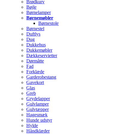
Brødkurv
Bøjle
Børnelamper
Børnemøbler
Børnestole
Børnestel
Duftlys
Dug
Dukkehus
Dukkemøbler
Dækkeservietter
Dørmåtte
Fad
Forklæde
Garderobestang
Gavekort
Glas
Greb
Grydelapper
Gulvlamper
Gulvtæpper
Hagesmæk
Hunde udstyr
Hylde
Håndklæder