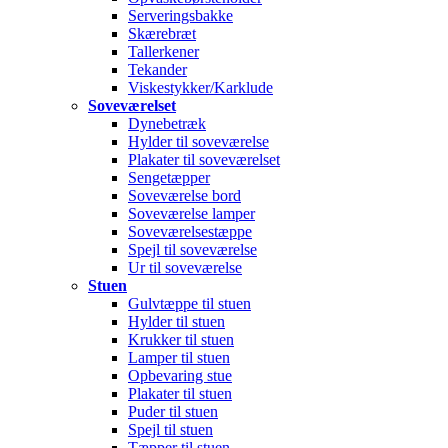
Serveringsbakke
Skærebræt
Tallerkener
Tekander
Viskestykker/Karklude
Soveværelset
Dynebetræk
Hylder til soveværelse
Plakater til soveværelset
Sengetæpper
Soveværelse bord
Soveværelse lamper
Soveværelsestæppe
Spejl til soveværelse
Ur til soveværelse
Stuen
Gulvtæppe til stuen
Hylder til stuen
Krukker til stuen
Lamper til stuen
Opbevaring stue
Plakater til stuen
Puder til stuen
Spejl til stuen
Tæpper til stuen