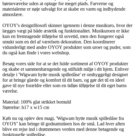
børneværelse uden at optage for meget plads. Farverne og
materialerne er nøje udvalgt for at skabe en varm og indbydende
atmosfære.
OYOY's designfilosofi skinner igennem i denne musikuro, hvor der
lægges vægt på både æstetik og funktionalitet. Musikuroen er ikke
kun en fremragende tilføjelse til sovetid, men den fungerer også
smukt som en del af værelsets dekoration. Den koordinerer
vidunderligt med andre OYOY produkter som uroer og puder, som
du også kan finde i vores webshop.
Besøg vores side for at se det fulde sortiment af OYOY produkter
og skabe et sammenhængende og stilfuldt miljø i dit hjem. Enhver
detalje i 'Wigwam hytte musik spilledåse' er omhyggeligt designet
for at bringe glæde og komfort til dit barn, og gør det til en ideel
gave til nye forældre eller som en tidløs tilføjelse til dit eget barns
værelse.
Material: 100% glat strikket bomuld
Størrelse: h17 x w15 cm
Køb nu og oplev den magi, 'Wigwam hytte musik spilledåse fra
OYOY' kan bringe til godnatrutinen hos de små. Lad hver aften
blive en rejse ind i drømmenes verden med denne betagende og
funktionelle spilledåse.