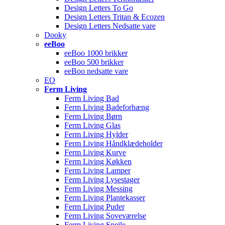
Design Letters To Go
Design Letters Tritan & Ecozen
Design Letters Nedsatte vare
Dooky
eeBoo
eeBoo 1000 brikker
eeBoo 500 brikker
eeBoo nedsatte vare
EO
Ferm Living
Ferm Living Bad
Ferm Living Badeforhæng
Ferm Living Børn
Ferm Living Glas
Ferm Living Hylder
Ferm Living Håndklædeholder
Ferm Living Kurve
Ferm Living Køkken
Ferm Living Lamper
Ferm Living Lysestager
Ferm Living Messing
Ferm Living Plantekasser
Ferm Living Puder
Ferm Living Soveværelse
Ferm Living Spejle