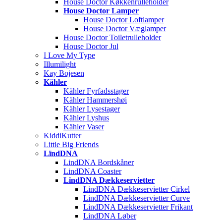
House Doctor Køkkenrulleholder
House Doctor Lamper
House Doctor Loftlamper
House Doctor Væglamper
House Doctor Toiletrulleholder
House Doctor Jul
I Love My Type
Illumilight
Kay Bojesen
Kähler
Kähler Fyrfadsstager
Kähler Hammershøi
Kähler Lysestager
Kähler Lyshus
Kähler Vaser
KiddiKutter
Little Big Friends
LïndDNA
LindDNA Bordskåner
LindDNA Coaster
LindDNA Dækkeservietter
LindDNA Dækkeservietter Cirkel
LindDNA Dækkeservietter Curve
LindDNA Dækkeservietter Frikant
LindDNA Løber