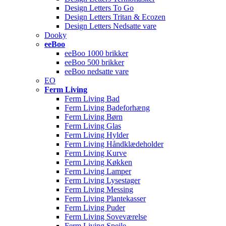
Design Letters To Go
Design Letters Tritan & Ecozen
Design Letters Nedsatte vare
Dooky
eeBoo
eeBoo 1000 brikker
eeBoo 500 brikker
eeBoo nedsatte vare
EO
Ferm Living
Ferm Living Bad
Ferm Living Badeforhæng
Ferm Living Børn
Ferm Living Glas
Ferm Living Hylder
Ferm Living Håndklædeholder
Ferm Living Kurve
Ferm Living Køkken
Ferm Living Lamper
Ferm Living Lysestager
Ferm Living Messing
Ferm Living Plantekasser
Ferm Living Puder
Ferm Living Soveværelse
Ferm Living Spejle