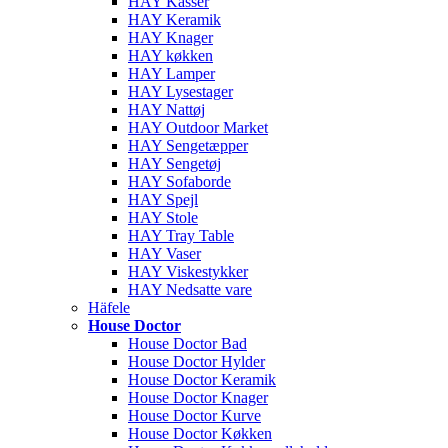
HAY Kasser
HAY Keramik
HAY Knager
HAY køkken
HAY Lamper
HAY Lysestager
HAY Nattøj
HAY Outdoor Market
HAY Sengetæpper
HAY Sengetøj
HAY Sofaborde
HAY Spejl
HAY Stole
HAY Tray Table
HAY Vaser
HAY Viskestykker
HAY Nedsatte vare
Häfele
House Doctor
House Doctor Bad
House Doctor Hylder
House Doctor Keramik
House Doctor Knager
House Doctor Kurve
House Doctor Køkken