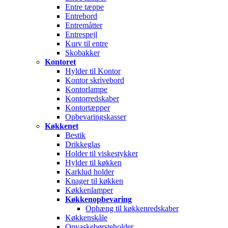
Entre tæppe
Entrebord
Entremåtter
Entrespejl
Kurv til entre
Skobakker
Kontoret
Hylder til Kontor
Kontor skrivebord
Kontorlampe
Kontorredskaber
Kontortæpper
Opbevaringskasser
Køkkenet
Bestik
Drikkeglas
Holder til viskestykker
Hylder til køkken
Karklud holder
Knager til køkken
Køkkenlamper
Køkkenopbevaring
Ophæng til køkkenredskaber
Køkkenskåle
Opvaskebørsteholder