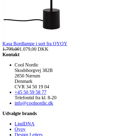
Kasa Bordlampe i sort fra OYOY
1.799,00
1.079,00
DKK
Kontakt
Cool Nordic
Skodsborgvej 382B
2850 Nærum
Denmark
CVR 34 50 19 04
+45 50 59 58 77
Telefontid fra kl. 8-20
info@coolnordic.dk
Udvalgte brands
LindDNA
Oyoy
Design Letters