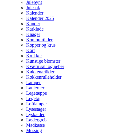
Julepynt
Julesok
Kalender
Kalender 2025
Kander
Karklude
Knager
Kontorartikler
Kopper og krus
Kort
Krukker
Kunstige blomster
Kværn salt og peber
Køkkenartikler
Køkkenrulleholder
Lamper
Lanterner
Legetæppe
Legetøj
Loftlamper
Lysestager
Lyskæder
Lædergreb
Madkasse
Messing