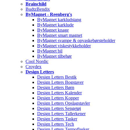
Brainchild
BudtzBendix
ByMagnet - Reenberg's
ByMagnet karkludstang
ByMagnet karklude
ByMagnet knage
ByMagnet smart magnet
ByMagnet svampe & opvaskebørsteholder
ByMagnet viskestykkeholder
ByMagnet bil
ByMagnet tilbehør
Cool Nordic
Croydex
Design Letters
Design Letters Bestik
Design Letters Bogstaver
Design Letters Børn
Design Letters Kalender
Design Letters Kopper
Design Letters Opslagstavler
Design Letters Sengetøj
Design Letters Tallerkener
Design Letters Tasker
Design Letters Tech
Design Letters Termoflasker