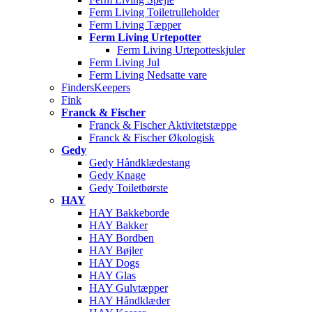
Ferm Living Toiletrulleholder
Ferm Living Tæpper
Ferm Living Urtepotter
Ferm Living Urtepotteskjuler
Ferm Living Jul
Ferm Living Nedsatte vare
FindersKeepers
Fink
Franck & Fischer
Franck & Fischer Aktivitetstæppe
Franck & Fischer Økologisk
Gedy
Gedy Håndklædestang
Gedy Knage
Gedy Toiletbørste
HAY
HAY Bakkeborde
HAY Bakker
HAY Bordben
HAY Bøjler
HAY Dogs
HAY Glas
HAY Gulvtæpper
HAY Håndklæder