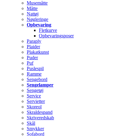
Musemåtte
Måtte
Nattøj
Nøgleringe
Opbevaring
Fletkurve
Opbevaringsposer
Paraply
Plaider
Plakatkunst
Puder
Puf
Puslespil
Ramme
Sengebord
Sengelamper
Sengetøj
Service
Servietter
Skoreol
Skraldespand
Skriveredskab
Skål
Smykker
Sofabord