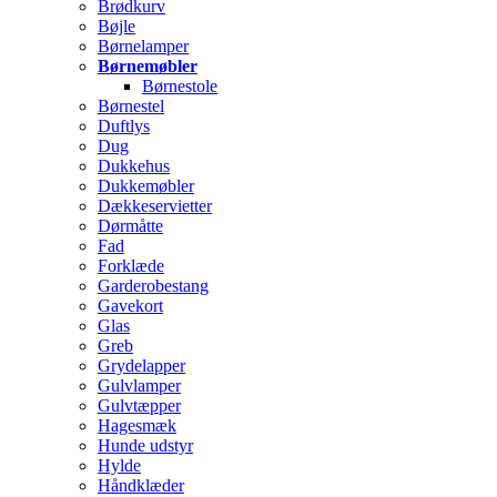
Brødkurv
Bøjle
Børnelamper
Børnemøbler
Børnestole
Børnestel
Duftlys
Dug
Dukkehus
Dukkemøbler
Dækkeservietter
Dørmåtte
Fad
Forklæde
Garderobestang
Gavekort
Glas
Greb
Grydelapper
Gulvlamper
Gulvtæpper
Hagesmæk
Hunde udstyr
Hylde
Håndklæder