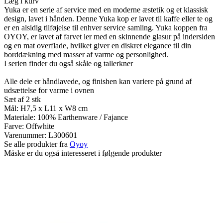
Læg i kurv
Yuka er en serie af service med en moderne æstetik og et klassisk
design, lavet i hånden. Denne Yuka kop er lavet til kaffe eller te og
er en alsidig tilføjelse til enhver service samling. Yuka koppen fra
OYOY, er lavet af farvet ler med en skinnende glasur på indersiden
og en mat overflade, hvilket giver en diskret elegance til din
borddækning med masser af varme og personlighed.
I serien finder du også skåle og tallerkner
Alle dele er håndlavede, og finishen kan variere på grund af
udsættelse for varme i ovnen
Sæt af 2 stk
Mål: H7,5 x L11 x W8 cm
Materiale: 100% Earthenware / Fajance
Farve: Offwhite
Varenummer:
L300601
Se alle produkter fra
Oyoy
Måske er du også interesseret i følgende produkter