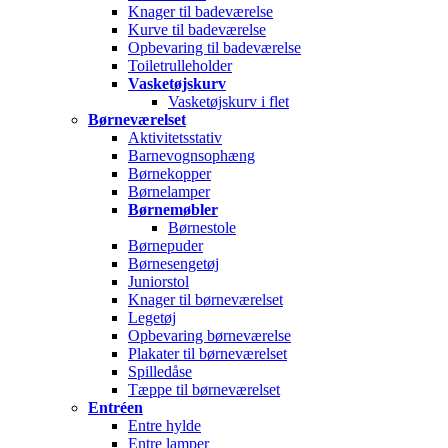
Knager til badeværelse
Kurve til badeværelse
Opbevaring til badeværelse
Toiletrulleholder
Vasketøjskurv
Vasketøjskurv i flet
Børneværelset
Aktivitetsstativ
Barnevognsophæng
Børnekopper
Børnelamper
Børnemøbler
Børnestole
Børnepuder
Børnesengetøj
Juniorstol
Knager til børneværelset
Legetøj
Opbevaring børneværelse
Plakater til børneværelset
Spilledåse
Tæppe til børneværelset
Entréen
Entre hylde
Entre lamper