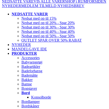
NEDSATTE VARE
VIS ALLE VARER
SHOP i RUM
FORSIDEN
NYHEDER
MEDLEM
TILMELD NYHEDSBREV
NEDSATTE VARER
Nedsat med op til 15%
Nedsat med op til 20% - Spar 20%
Nedsat med op til 30% - Spar 30%
Nedsat med op til 40% - Spar 40%
Nedsat med op til 50% - Spar 50%
OUTLET SPAR OVER 50% RABAT
NYHEDER
MANDELGAVE IDE
PRODUKTER
Accessories
Babysengetøj
Badeartikler
Badeforhæng
Bademåtte
Bakker
Bamse
Bogstaver
Bord
Konsolborde
Bordlamper
Bordskåner