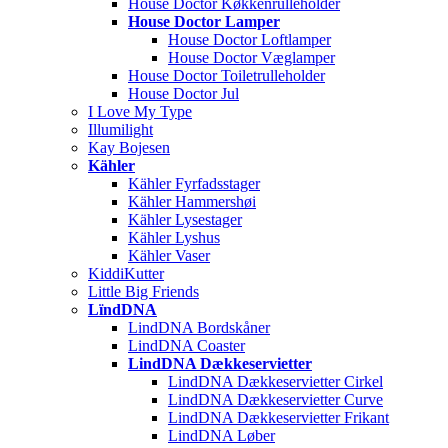
House Doctor Køkkenrulleholder
House Doctor Lamper
House Doctor Loftlamper
House Doctor Væglamper
House Doctor Toiletrulleholder
House Doctor Jul
I Love My Type
Illumilight
Kay Bojesen
Kähler
Kähler Fyrfadsstager
Kähler Hammershøi
Kähler Lysestager
Kähler Lyshus
Kähler Vaser
KiddiKutter
Little Big Friends
LïndDNA
LindDNA Bordskåner
LindDNA Coaster
LindDNA Dækkeservietter
LindDNA Dækkeservietter Cirkel
LindDNA Dækkeservietter Curve
LindDNA Dækkeservietter Frikant
LindDNA Løber