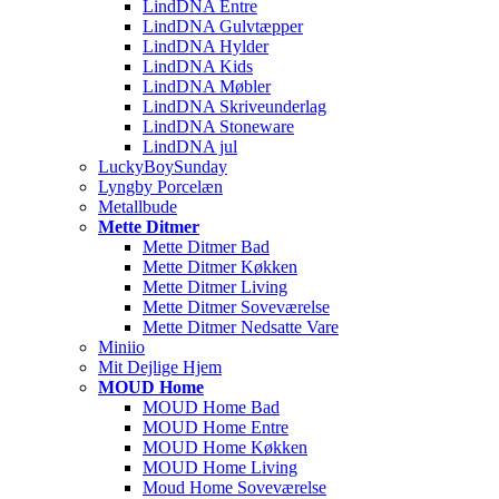
LindDNA Entre
LindDNA Gulvtæpper
LindDNA Hylder
LindDNA Kids
LindDNA Møbler
LindDNA Skriveunderlag
LindDNA Stoneware
LindDNA jul
LuckyBoySunday
Lyngby Porcelæn
Metallbude
Mette Ditmer
Mette Ditmer Bad
Mette Ditmer Køkken
Mette Ditmer Living
Mette Ditmer Soveværelse
Mette Ditmer Nedsatte Vare
Miniio
Mit Dejlige Hjem
MOUD Home
MOUD Home Bad
MOUD Home Entre
MOUD Home Køkken
MOUD Home Living
Moud Home Soveværelse