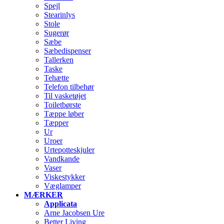
Spejl
Stearinlys
Stole
Sugerør
Sæbe
Sæbedispenser
Tallerken
Taske
Tehætte
Telefon tilbehør
Til vasketøjet
Toiletbørste
Tæppe løber
Tæpper
Ur
Uroer
Urtepotteskjuler
Vandkande
Vaser
Viskestykker
Væglamper
MÆRKER
Applicata
Arne Jacobsen Ure
Better Living