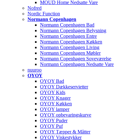
MOUD Home Nedsatte Vare
Nofred
Nordic Function
Normann Copenhagen
Normann Copenhagen Bad
Normann Copenhagen Belysning
Normann Copenhagen Entre
Normann Copenhagen Køkken
Normann Copenhagen Living
Normann Copenhagen Møbler
Normann Copenhagen Soveværelse
Normann Copenhagen Nedsatte Vare
nuuroo
OYOY
OYOY Bad
OYOY Dækkeservietter
OYOY Kids
OYOY Knager
OYOY Køkken
OYOY lamper
OYOY opbevaringskurve
OYOY Puder
OYOY Puf
OYOY Tæpper & Måtter
OYOY Viskestykker