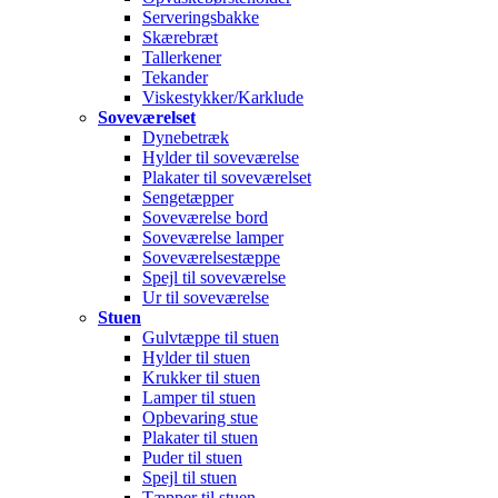
Serveringsbakke
Skærebræt
Tallerkener
Tekander
Viskestykker/Karklude
Soveværelset
Dynebetræk
Hylder til soveværelse
Plakater til soveværelset
Sengetæpper
Soveværelse bord
Soveværelse lamper
Soveværelsestæppe
Spejl til soveværelse
Ur til soveværelse
Stuen
Gulvtæppe til stuen
Hylder til stuen
Krukker til stuen
Lamper til stuen
Opbevaring stue
Plakater til stuen
Puder til stuen
Spejl til stuen
Tæpper til stuen