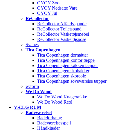
OYOY Zoo
OYOY Nedsatte Vare
OYOY Jul
ReCollector
ReCollector Affaldsspande
ReCollector Toiletspand
ReCollector Vasketøjsmøbel
ReCollector Vasketøjspose
Svanes
Tica Copenhagen
Tica Copenhagen dørmåtter
Tica Copenhagen kontor tæppe
Tica Copenhagen køkken tæpper
Tica Copenhagen skobakker
Tica Copenhagen skoreole
Tica Copenhagen soveværelse tæpper
w:form
We Do Wood
We Do Wood Knagerække
We Do Wood Reol
VÆLG RUM
Badeværelset
Badeforhæng
Badeværelsesspejl
Håndklæder