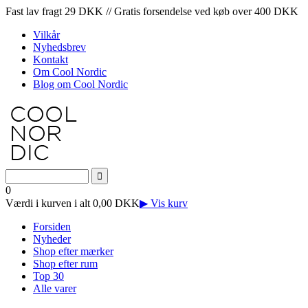
Fast lav fragt 29 DKK // Gratis forsendelse ved køb over 400 DKK
Vilkår
Nyhedsbrev
Kontakt
Om Cool Nordic
Blog om Cool Nordic
0
Værdi i kurven i alt 0,00 DKK
▶ Vis kurv
Forsiden
Nyheder
Shop efter mærker
Shop efter rum
Top 30
Alle varer