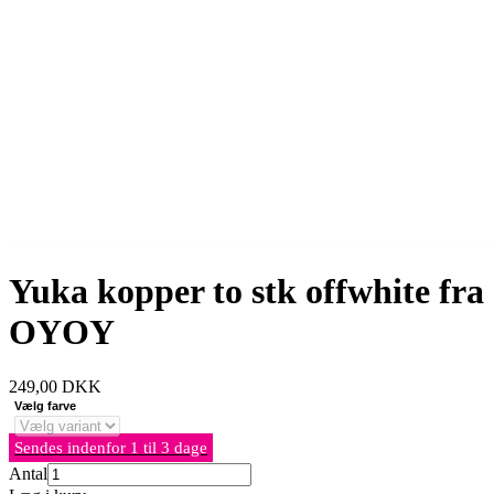
Yuka kopper to stk offwhite fra
OYOY
249,00
DKK
Vælg farve
Sendes indenfor 1 til 3 dage
Antal