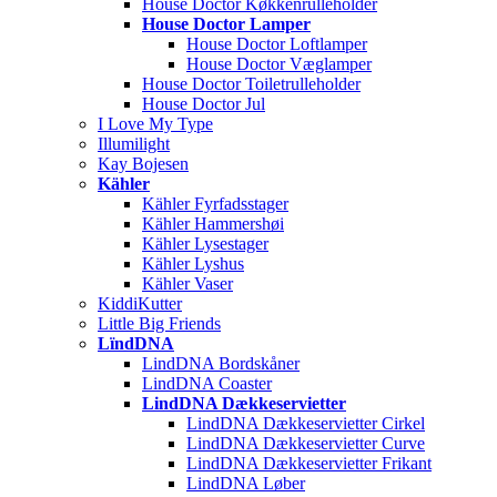
House Doctor Køkkenrulleholder
House Doctor Lamper
House Doctor Loftlamper
House Doctor Væglamper
House Doctor Toiletrulleholder
House Doctor Jul
I Love My Type
Illumilight
Kay Bojesen
Kähler
Kähler Fyrfadsstager
Kähler Hammershøi
Kähler Lysestager
Kähler Lyshus
Kähler Vaser
KiddiKutter
Little Big Friends
LïndDNA
LindDNA Bordskåner
LindDNA Coaster
LindDNA Dækkeservietter
LindDNA Dækkeservietter Cirkel
LindDNA Dækkeservietter Curve
LindDNA Dækkeservietter Frikant
LindDNA Løber