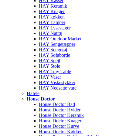
HAY Kasser
HAY Keramik
HAY Knager
HAY køkken
HAY Lamper
HAY Lysestager
HAY Nattøj
HAY Outdoor Market
HAY Sengetæpper
HAY Sengetøj
HAY Sofaborde
HAY Spejl
HAY Stole
HAY Tray Table
HAY Vaser
HAY Viskestykker
HAY Nedsatte vare
Häfele
House Doctor
House Doctor Bad
House Doctor Hylder
House Doctor Keramik
House Doctor Knager
House Doctor Kurve
House Doctor Køkken