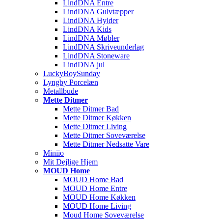
LindDNA Entre
LindDNA Gulvtæpper
LindDNA Hylder
LindDNA Kids
LindDNA Møbler
LindDNA Skriveunderlag
LindDNA Stoneware
LindDNA jul
LuckyBoySunday
Lyngby Porcelæn
Metallbude
Mette Ditmer
Mette Ditmer Bad
Mette Ditmer Køkken
Mette Ditmer Living
Mette Ditmer Soveværelse
Mette Ditmer Nedsatte Vare
Miniio
Mit Dejlige Hjem
MOUD Home
MOUD Home Bad
MOUD Home Entre
MOUD Home Køkken
MOUD Home Living
Moud Home Soveværelse