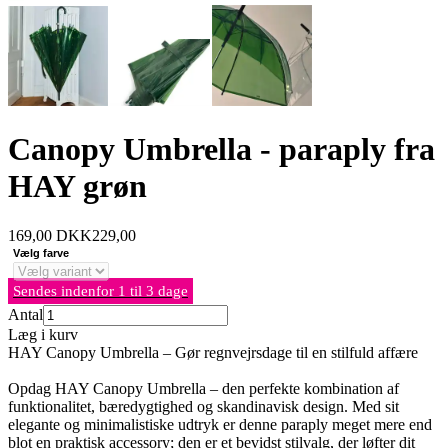
Canopy Umbrella - paraply fra
HAY grøn
169,00
DKK
229,00
Vælg farve
Sendes indenfor 1 til 3 dage
Antal
Læg i kurv
HAY Canopy Umbrella – Gør regnvejrsdage til en stilfuld affære
Opdag HAY Canopy Umbrella – den perfekte kombination af
funktionalitet, bæredygtighed og skandinavisk design. Med sit
elegante og minimalistiske udtryk er denne paraply meget mere end
blot en praktisk accessory; den er et bevidst stilvalg, der løfter dit