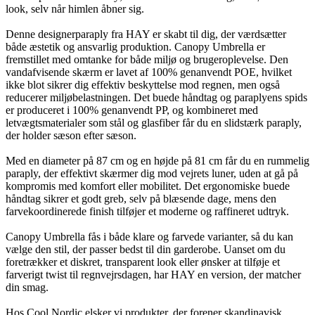
look, selv når himlen åbner sig.
Denne designerparaply fra HAY er skabt til dig, der værdsætter
både æstetik og ansvarlig produktion. Canopy Umbrella er
fremstillet med omtanke for både miljø og brugeroplevelse. Den
vandafvisende skærm er lavet af 100% genanvendt POE, hvilket
ikke blot sikrer dig effektiv beskyttelse mod regnen, men også
reducerer miljøbelastningen. Det buede håndtag og paraplyens spids
er produceret i 100% genanvendt PP, og kombineret med
letvægtsmaterialer som stål og glasfiber får du en slidstærk paraply,
der holder sæson efter sæson.
Med en diameter på 87 cm og en højde på 81 cm får du en rummelig
paraply, der effektivt skærmer dig mod vejrets luner, uden at gå på
kompromis med komfort eller mobilitet. Det ergonomiske buede
håndtag sikrer et godt greb, selv på blæsende dage, mens den
farvekoordinerede finish tilføjer et moderne og raffineret udtryk.
Canopy Umbrella fås i både klare og farvede varianter, så du kan
vælge den stil, der passer bedst til din garderobe. Uanset om du
foretrækker et diskret, transparent look eller ønsker at tilføje et
farverigt twist til regnvejrsdagen, har HAY en version, der matcher
din smag.
Hos Cool Nordic elsker vi produkter, der forener skandinavisk