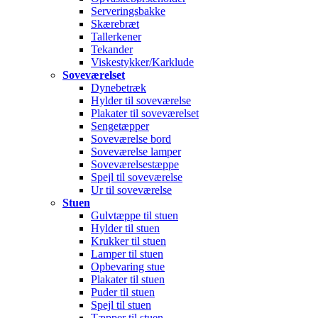
Serveringsbakke
Skærebræt
Tallerkener
Tekander
Viskestykker/Karklude
Soveværelset
Dynebetræk
Hylder til soveværelse
Plakater til soveværelset
Sengetæpper
Soveværelse bord
Soveværelse lamper
Soveværelsestæppe
Spejl til soveværelse
Ur til soveværelse
Stuen
Gulvtæppe til stuen
Hylder til stuen
Krukker til stuen
Lamper til stuen
Opbevaring stue
Plakater til stuen
Puder til stuen
Spejl til stuen
Tæpper til stuen