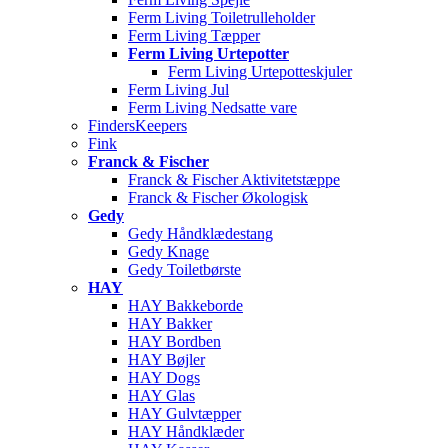
Ferm Living Toiletrulleholder
Ferm Living Tæpper
Ferm Living Urtepotter
Ferm Living Urtepotteskjuler
Ferm Living Jul
Ferm Living Nedsatte vare
FindersKeepers
Fink
Franck & Fischer
Franck & Fischer Aktivitetstæppe
Franck & Fischer Økologisk
Gedy
Gedy Håndklædestang
Gedy Knage
Gedy Toiletbørste
HAY
HAY Bakkeborde
HAY Bakker
HAY Bordben
HAY Bøjler
HAY Dogs
HAY Glas
HAY Gulvtæpper
HAY Håndklæder