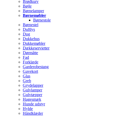
Brødkurv
Bøjle
Børnelamper
Børnemøbler
Børnestole
Børnestel
Duftlys
Dug
Dukkehus
Dukkemøbler
Dækkeservietter
Dørmåtte
Fad
Forklæde
Garderobestang
Gavekort
Glas
Greb
Grydelapper
Gulvlamper
Gulvtæpper
Hagesmæk
Hunde udstyr
Hylde
Håndklæder