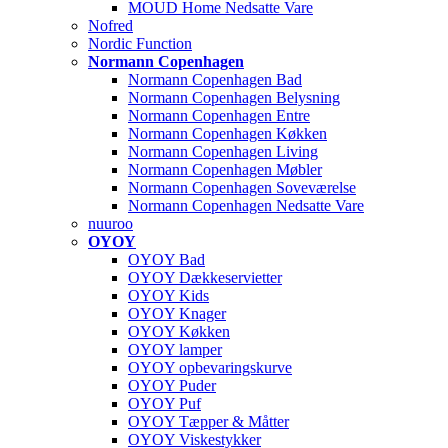
MOUD Home Nedsatte Vare
Nofred
Nordic Function
Normann Copenhagen
Normann Copenhagen Bad
Normann Copenhagen Belysning
Normann Copenhagen Entre
Normann Copenhagen Køkken
Normann Copenhagen Living
Normann Copenhagen Møbler
Normann Copenhagen Soveværelse
Normann Copenhagen Nedsatte Vare
nuuroo
OYOY
OYOY Bad
OYOY Dækkeservietter
OYOY Kids
OYOY Knager
OYOY Køkken
OYOY lamper
OYOY opbevaringskurve
OYOY Puder
OYOY Puf
OYOY Tæpper & Måtter
OYOY Viskestykker