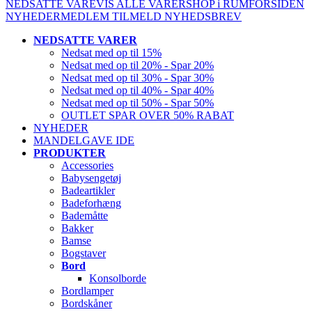
NEDSATTE VARE
VIS ALLE VARER
SHOP i RUM
FORSIDEN
NYHEDER
MEDLEM
TILMELD NYHEDSBREV
NEDSATTE VARER
Nedsat med op til 15%
Nedsat med op til 20% - Spar 20%
Nedsat med op til 30% - Spar 30%
Nedsat med op til 40% - Spar 40%
Nedsat med op til 50% - Spar 50%
OUTLET SPAR OVER 50% RABAT
NYHEDER
MANDELGAVE IDE
PRODUKTER
Accessories
Babysengetøj
Badeartikler
Badeforhæng
Bademåtte
Bakker
Bamse
Bogstaver
Bord
Konsolborde
Bordlamper
Bordskåner