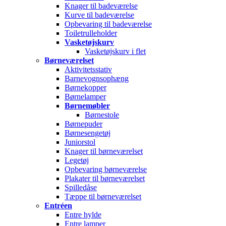
Knager til badeværelse
Kurve til badeværelse
Opbevaring til badeværelse
Toiletrulleholder
Vasketøjskurv
Vasketøjskurv i flet
Børneværelset
Aktivitetsstativ
Barnevognsophæng
Børnekopper
Børnelamper
Børnemøbler
Børnestole
Børnepuder
Børnesengetøj
Juniorstol
Knager til børneværelset
Legetøj
Opbevaring børneværelse
Plakater til børneværelset
Spilledåse
Tæppe til børneværelset
Entréen
Entre hylde
Entre lamper