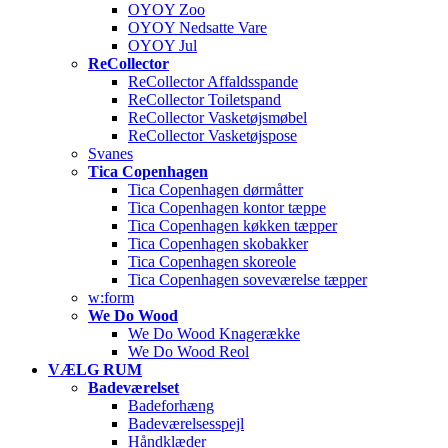
OYOY Zoo
OYOY Nedsatte Vare
OYOY Jul
ReCollector
ReCollector Affaldsspande
ReCollector Toiletspand
ReCollector Vasketøjsmøbel
ReCollector Vasketøjspose
Svanes
Tica Copenhagen
Tica Copenhagen dørmåtter
Tica Copenhagen kontor tæppe
Tica Copenhagen køkken tæpper
Tica Copenhagen skobakker
Tica Copenhagen skoreole
Tica Copenhagen soveværelse tæpper
w:form
We Do Wood
We Do Wood Knagerække
We Do Wood Reol
VÆLG RUM
Badeværelset
Badeforhæng
Badeværelsesspejl
Håndklæder