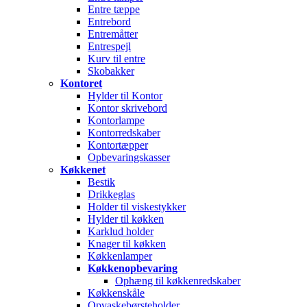
Entre tæppe
Entrebord
Entremåtter
Entrespejl
Kurv til entre
Skobakker
Kontoret
Hylder til Kontor
Kontor skrivebord
Kontorlampe
Kontorredskaber
Kontortæpper
Opbevaringskasser
Køkkenet
Bestik
Drikkeglas
Holder til viskestykker
Hylder til køkken
Karklud holder
Knager til køkken
Køkkenlamper
Køkkenopbevaring
Ophæng til køkkenredskaber
Køkkenskåle
Opvaskebørsteholder