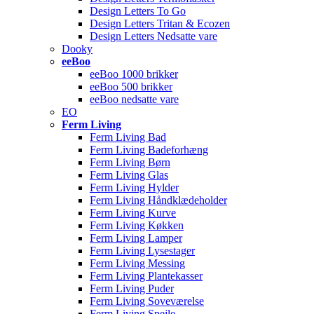
Design Letters To Go
Design Letters Tritan & Ecozen
Design Letters Nedsatte vare
Dooky
eeBoo
eeBoo 1000 brikker
eeBoo 500 brikker
eeBoo nedsatte vare
EO
Ferm Living
Ferm Living Bad
Ferm Living Badeforhæng
Ferm Living Børn
Ferm Living Glas
Ferm Living Hylder
Ferm Living Håndklædeholder
Ferm Living Kurve
Ferm Living Køkken
Ferm Living Lamper
Ferm Living Lysestager
Ferm Living Messing
Ferm Living Plantekasser
Ferm Living Puder
Ferm Living Soveværelse
Ferm Living Spejle