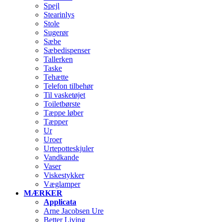
Spejl
Stearinlys
Stole
Sugerør
Sæbe
Sæbedispenser
Tallerken
Taske
Tehætte
Telefon tilbehør
Til vasketøjet
Toiletbørste
Tæppe løber
Tæpper
Ur
Uroer
Urtepotteskjuler
Vandkande
Vaser
Viskestykker
Væglamper
MÆRKER
Applicata
Arne Jacobsen Ure
Better Living