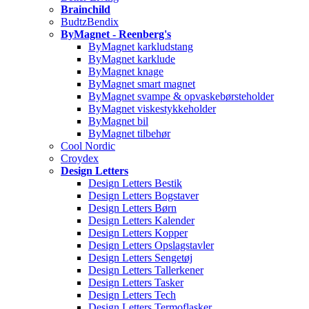
Brainchild
BudtzBendix
ByMagnet - Reenberg's
ByMagnet karkludstang
ByMagnet karklude
ByMagnet knage
ByMagnet smart magnet
ByMagnet svampe & opvaskebørsteholder
ByMagnet viskestykkeholder
ByMagnet bil
ByMagnet tilbehør
Cool Nordic
Croydex
Design Letters
Design Letters Bestik
Design Letters Bogstaver
Design Letters Børn
Design Letters Kalender
Design Letters Kopper
Design Letters Opslagstavler
Design Letters Sengetøj
Design Letters Tallerkener
Design Letters Tasker
Design Letters Tech
Design Letters Termoflasker