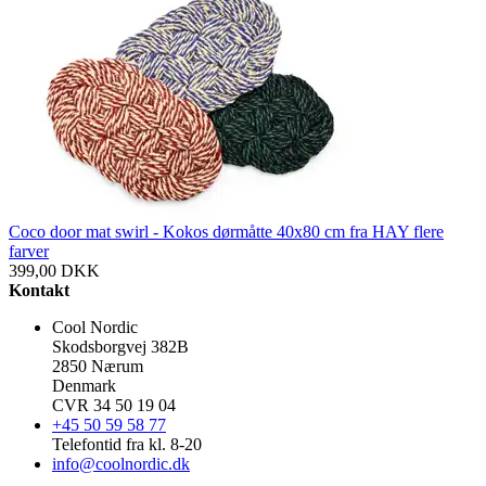
Coco door mat swirl - Kokos dørmåtte 40x80 cm fra HAY flere
farver
399,00
DKK
Kontakt
Cool Nordic
Skodsborgvej 382B
2850 Nærum
Denmark
CVR 34 50 19 04
+45 50 59 58 77
Telefontid fra kl. 8-20
info@coolnordic.dk