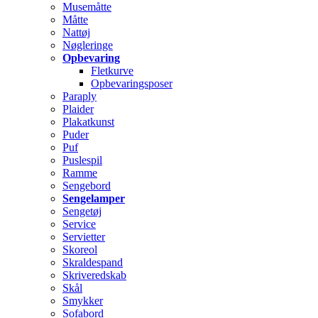
Musemåtte
Måtte
Nattøj
Nøgleringe
Opbevaring
Fletkurve
Opbevaringsposer
Paraply
Plaider
Plakatkunst
Puder
Puf
Puslespil
Ramme
Sengebord
Sengelamper
Sengetøj
Service
Servietter
Skoreol
Skraldespand
Skriveredskab
Skål
Smykker
Sofabord