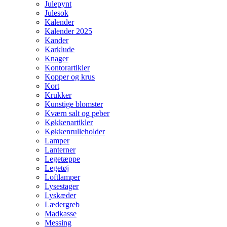
Julepynt
Julesok
Kalender
Kalender 2025
Kander
Karklude
Knager
Kontorartikler
Kopper og krus
Kort
Krukker
Kunstige blomster
Kværn salt og peber
Køkkenartikler
Køkkenrulleholder
Lamper
Lanterner
Legetæppe
Legetøj
Loftlamper
Lysestager
Lyskæder
Lædergreb
Madkasse
Messing