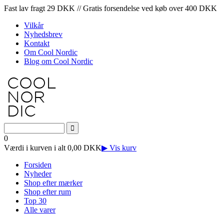
Fast lav fragt 29 DKK // Gratis forsendelse ved køb over 400 DKK
Vilkår
Nyhedsbrev
Kontakt
Om Cool Nordic
Blog om Cool Nordic
0
Værdi i kurven i alt 0,00 DKK
▶ Vis kurv
Forsiden
Nyheder
Shop efter mærker
Shop efter rum
Top 30
Alle varer