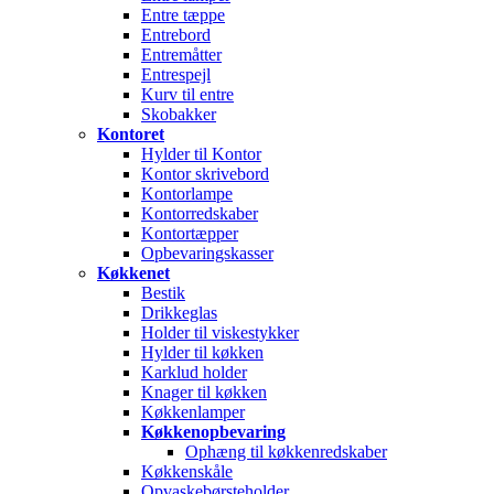
Entre tæppe
Entrebord
Entremåtter
Entrespejl
Kurv til entre
Skobakker
Kontoret
Hylder til Kontor
Kontor skrivebord
Kontorlampe
Kontorredskaber
Kontortæpper
Opbevaringskasser
Køkkenet
Bestik
Drikkeglas
Holder til viskestykker
Hylder til køkken
Karklud holder
Knager til køkken
Køkkenlamper
Køkkenopbevaring
Ophæng til køkkenredskaber
Køkkenskåle
Opvaskebørsteholder