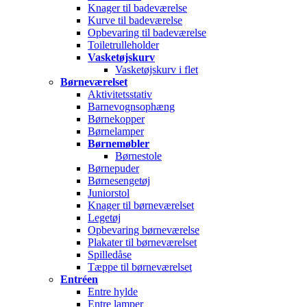
Knager til badeværelse
Kurve til badeværelse
Opbevaring til badeværelse
Toiletrulleholder
Vasketøjskurv
Vasketøjskurv i flet
Børneværelset
Aktivitetsstativ
Barnevognsophæng
Børnekopper
Børnelamper
Børnemøbler
Børnestole
Børnepuder
Børnesengetøj
Juniorstol
Knager til børneværelset
Legetøj
Opbevaring børneværelse
Plakater til børneværelset
Spilledåse
Tæppe til børneværelset
Entréen
Entre hylde
Entre lamper