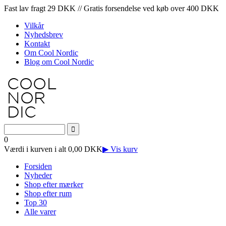
Fast lav fragt 29 DKK // Gratis forsendelse ved køb over 400 DKK
Vilkår
Nyhedsbrev
Kontakt
Om Cool Nordic
Blog om Cool Nordic
0
Værdi i kurven i alt 0,00 DKK
▶ Vis kurv
Forsiden
Nyheder
Shop efter mærker
Shop efter rum
Top 30
Alle varer