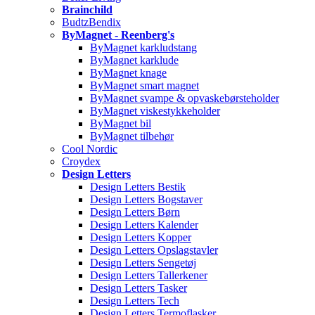
Brainchild
BudtzBendix
ByMagnet - Reenberg's
ByMagnet karkludstang
ByMagnet karklude
ByMagnet knage
ByMagnet smart magnet
ByMagnet svampe & opvaskebørsteholder
ByMagnet viskestykkeholder
ByMagnet bil
ByMagnet tilbehør
Cool Nordic
Croydex
Design Letters
Design Letters Bestik
Design Letters Bogstaver
Design Letters Børn
Design Letters Kalender
Design Letters Kopper
Design Letters Opslagstavler
Design Letters Sengetøj
Design Letters Tallerkener
Design Letters Tasker
Design Letters Tech
Design Letters Termoflasker