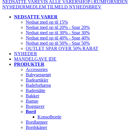
NEDSATTE VARE
VIS ALLE VARER
SHOP i RUM
FORSIDEN
NYHEDER
MEDLEM
TILMELD NYHEDSBREV
NEDSATTE VARER
Nedsat med op til 15%
Nedsat med op til 20% - Spar 20%
Nedsat med op til 30% - Spar 30%
Nedsat med op til 40% - Spar 40%
Nedsat med op til 50% - Spar 50%
OUTLET SPAR OVER 50% RABAT
NYHEDER
MANDELGAVE IDE
PRODUKTER
Accessories
Babysengetøj
Badeartikler
Badeforhæng
Bademåtte
Bakker
Bamse
Bogstaver
Bord
Konsolborde
Bordlamper
Bordskåner