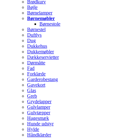
Brødkurv
Bøjle
Børnelamper
Børnemøbler
Børnestole
Børnestel
Duftlys
Dug
Dukkehus
Dukkemøbler
Dækkeservietter
Dørmåtte
Fad
Forklæde
Garderobestang
Gavekort
Glas
Greb
Grydelapper
Gulvlamper
Gulvtæpper
Hagesmæk
Hunde udstyr
Hylde
Håndklæder