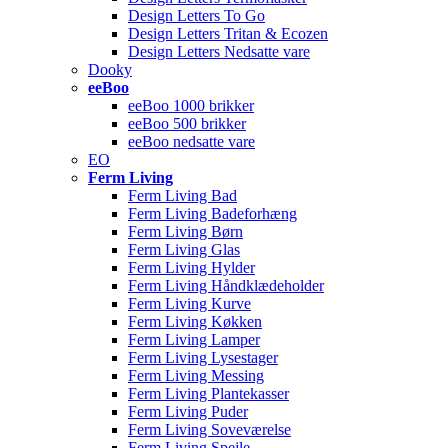
Design Letters To Go
Design Letters Tritan & Ecozen
Design Letters Nedsatte vare
Dooky
eeBoo
eeBoo 1000 brikker
eeBoo 500 brikker
eeBoo nedsatte vare
EO
Ferm Living
Ferm Living Bad
Ferm Living Badeforhæng
Ferm Living Børn
Ferm Living Glas
Ferm Living Hylder
Ferm Living Håndklædeholder
Ferm Living Kurve
Ferm Living Køkken
Ferm Living Lamper
Ferm Living Lysestager
Ferm Living Messing
Ferm Living Plantekasser
Ferm Living Puder
Ferm Living Soveværelse
Ferm Living Spejle