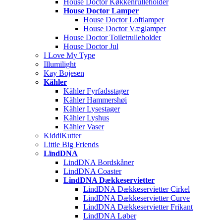
House Doctor Køkkenrulleholder
House Doctor Lamper
House Doctor Loftlamper
House Doctor Væglamper
House Doctor Toiletrulleholder
House Doctor Jul
I Love My Type
Illumilight
Kay Bojesen
Kähler
Kähler Fyrfadsstager
Kähler Hammershøi
Kähler Lysestager
Kähler Lyshus
Kähler Vaser
KiddiKutter
Little Big Friends
LïndDNA
LindDNA Bordskåner
LindDNA Coaster
LindDNA Dækkeservietter
LindDNA Dækkeservietter Cirkel
LindDNA Dækkeservietter Curve
LindDNA Dækkeservietter Frikant
LindDNA Løber