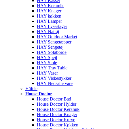
HAY Kasser
HAY Keramik
HAY Knager
HAY køkken
HAY Lamper
HAY Lysestager
HAY Nattøj
HAY Outdoor Market
HAY Sengetæpper
HAY Sengetøj
HAY Sofaborde
HAY Spejl
HAY Stole
HAY Tray Table
HAY Vaser
HAY Viskestykker
HAY Nedsatte vare
Häfele
House Doctor
House Doctor Bad
House Doctor Hylder
House Doctor Keramik
House Doctor Knager
House Doctor Kurve
House Doctor Køkken