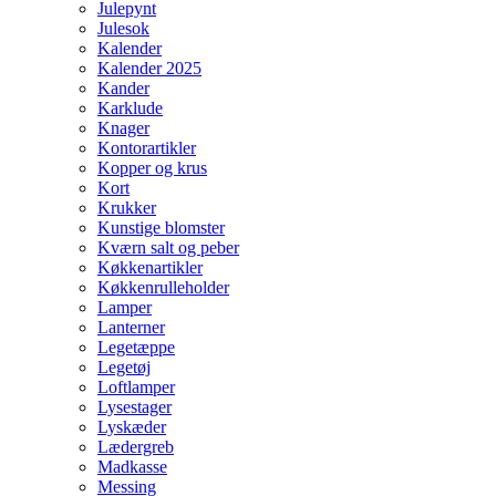
Julepynt
Julesok
Kalender
Kalender 2025
Kander
Karklude
Knager
Kontorartikler
Kopper og krus
Kort
Krukker
Kunstige blomster
Kværn salt og peber
Køkkenartikler
Køkkenrulleholder
Lamper
Lanterner
Legetæppe
Legetøj
Loftlamper
Lysestager
Lyskæder
Lædergreb
Madkasse
Messing