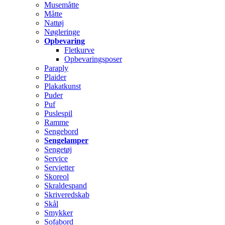
Musemåtte
Måtte
Nattøj
Nøgleringe
Opbevaring
Fletkurve
Opbevaringsposer
Paraply
Plaider
Plakatkunst
Puder
Puf
Puslespil
Ramme
Sengebord
Sengelamper
Sengetøj
Service
Servietter
Skoreol
Skraldespand
Skriveredskab
Skål
Smykker
Sofabord