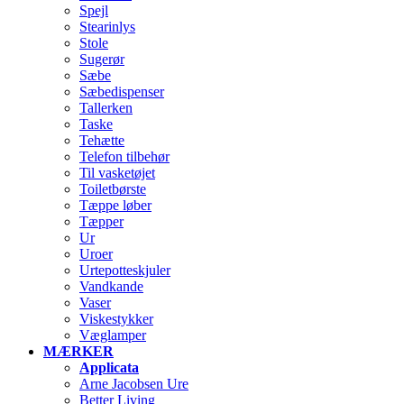
Spejl
Stearinlys
Stole
Sugerør
Sæbe
Sæbedispenser
Tallerken
Taske
Tehætte
Telefon tilbehør
Til vasketøjet
Toiletbørste
Tæppe løber
Tæpper
Ur
Uroer
Urtepotteskjuler
Vandkande
Vaser
Viskestykker
Væglamper
MÆRKER
Applicata
Arne Jacobsen Ure
Better Living