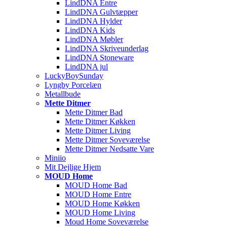
LindDNA Entre
LindDNA Gulvtæpper
LindDNA Hylder
LindDNA Kids
LindDNA Møbler
LindDNA Skriveunderlag
LindDNA Stoneware
LindDNA jul
LuckyBoySunday
Lyngby Porcelæn
Metallbude
Mette Ditmer
Mette Ditmer Bad
Mette Ditmer Køkken
Mette Ditmer Living
Mette Ditmer Soveværelse
Mette Ditmer Nedsatte Vare
Miniio
Mit Dejlige Hjem
MOUD Home
MOUD Home Bad
MOUD Home Entre
MOUD Home Køkken
MOUD Home Living
Moud Home Soveværelse