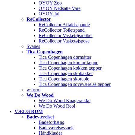
OYOY Zoo
OYOY Nedsatte Vare
OYOY Jul
ReCollector
ReCollector Affaldsspande
ReCollector Toiletspand
ReCollector Vasketøjsmøbel
ReCollector Vasketøjspose
Svanes
Tica Copenhagen
Tica Copenhagen dørmåtter
Tica Copenhagen kontor tæppe
Tica Copenhagen køkken tæpper
Tica Copenhagen skobakker
Tica Copenhagen skoreole
Tica Copenhagen soveværelse tæpper
w:form
We Do Wood
We Do Wood Knagerække
We Do Wood Reol
VÆLG RUM
Badeværelset
Badeforhæng
Badeværelsesspejl
Håndklæder