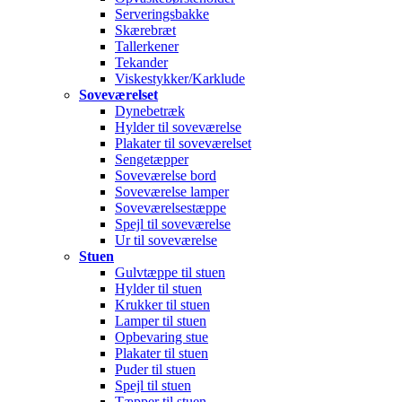
Serveringsbakke
Skærebræt
Tallerkener
Tekander
Viskestykker/Karklude
Soveværelset
Dynebetræk
Hylder til soveværelse
Plakater til soveværelset
Sengetæpper
Soveværelse bord
Soveværelse lamper
Soveværelsestæppe
Spejl til soveværelse
Ur til soveværelse
Stuen
Gulvtæppe til stuen
Hylder til stuen
Krukker til stuen
Lamper til stuen
Opbevaring stue
Plakater til stuen
Puder til stuen
Spejl til stuen
Tæpper til stuen