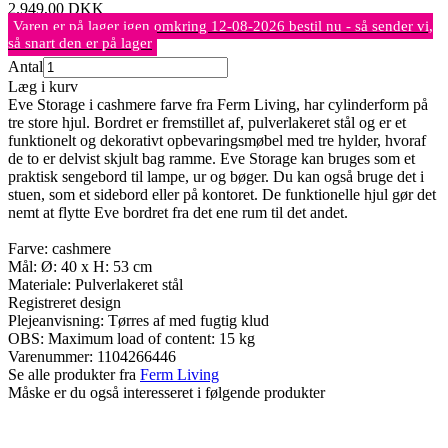
2.949,00
DKK
Varen er på lager igen omkring 12-08-2026 bestil nu - så sender vi,
så snart den er på lager
Antal
Læg i kurv
Eve Storage i cashmere farve fra Ferm Living, har cylinderform på
tre store hjul. Bordret er fremstillet af, pulverlakeret stål og er et
funktionelt og dekorativt opbevaringsmøbel med tre hylder, hvoraf
de to er delvist skjult bag ramme. Eve Storage kan bruges som et
praktisk sengebord til lampe, ur og bøger. Du kan også bruge det i
stuen, som et sidebord eller på kontoret. De funktionelle hjul gør det
nemt at flytte Eve bordret fra det ene rum til det andet.
Farve: cashmere
Mål: Ø: 40 x H: 53 cm
Materiale: Pulverlakeret stål
Registreret design
Plejeanvisning: Tørres af med fugtig klud
OBS: Maximum load of content: 15 kg
Varenummer:
1104266446
Se alle produkter fra
Ferm Living
Måske er du også interesseret i følgende produkter