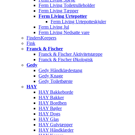
Ferm Living Toiletrulleholder
Ferm Living Tæpper
Ferm Living Urtepotter
Ferm Living Urtepotteskjuler
Ferm Living Jul
Ferm Living Nedsatte vare
FindersKeepers
Fink
Franck & Fischer
Franck & Fischer Aktivitetstæppe
Franck & Fischer Økologisk
Gedy
Gedy Håndklædestang
Gedy Knage
Gedy Toiletbørste
HAY
HAY Bakkeborde
HAY Bakker
HAY Bordben
HAY Bøjler
HAY Dogs
HAY Glas
HAY Gulvtæpper
HAY Håndklæder