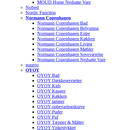
MOUD Home Nedsatte Vare
Nofred
Nordic Function
Normann Copenhagen
Normann Copenhagen Bad
Normann Copenhagen Belysning
Normann Copenhagen Entre
Normann Copenhagen Køkken
Normann Copenhagen Living
Normann Copenhagen Møbler
Normann Copenhagen Soveværelse
Normann Copenhagen Nedsatte Vare
nuuroo
OYOY
OYOY Bad
OYOY Dækkeservietter
OYOY Kids
OYOY Knager
OYOY Køkken
OYOY lamper
OYOY opbevaringskurve
OYOY Puder
OYOY Puf
OYOY Tæpper & Måtter
OYOY Viskestykker