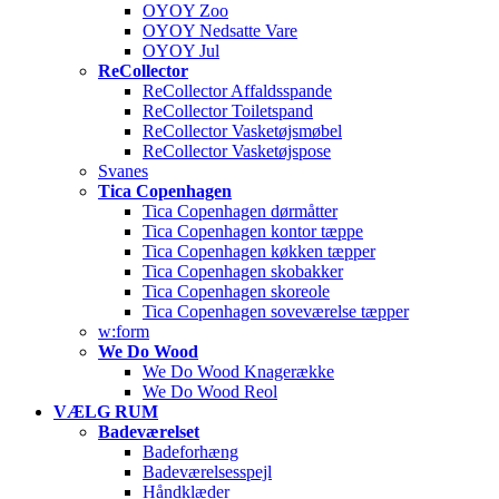
OYOY Zoo
OYOY Nedsatte Vare
OYOY Jul
ReCollector
ReCollector Affaldsspande
ReCollector Toiletspand
ReCollector Vasketøjsmøbel
ReCollector Vasketøjspose
Svanes
Tica Copenhagen
Tica Copenhagen dørmåtter
Tica Copenhagen kontor tæppe
Tica Copenhagen køkken tæpper
Tica Copenhagen skobakker
Tica Copenhagen skoreole
Tica Copenhagen soveværelse tæpper
w:form
We Do Wood
We Do Wood Knagerække
We Do Wood Reol
VÆLG RUM
Badeværelset
Badeforhæng
Badeværelsesspejl
Håndklæder