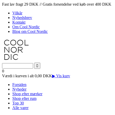
Fast lav fragt 29 DKK // Gratis forsendelse ved køb over 400 DKK
Vilkår
Nyhedsbrev
Kontakt
Om Cool Nordic
Blog om Cool Nordic
0
Værdi i kurven i alt 0,00 DKK
▶ Vis kurv
Forsiden
Nyheder
Shop efter mærker
Shop efter rum
Top 30
Alle varer