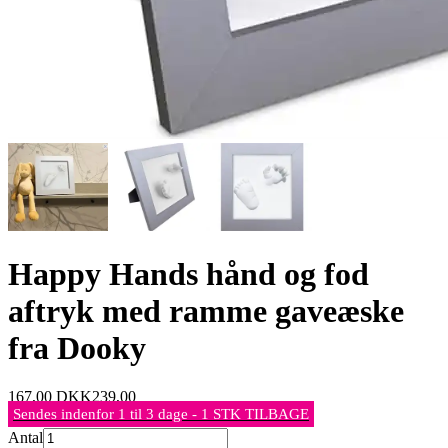
Happy Hands hånd og fod
aftryk med ramme gaveæske
fra Dooky
167,00
DKK
239,00
Sendes indenfor 1 til 3 dage - 1 STK TILBAGE
Antal