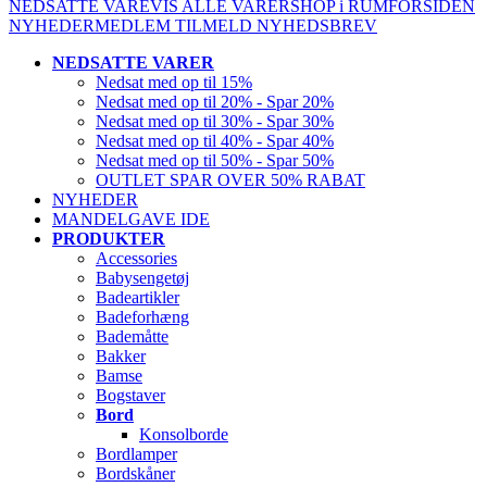
NEDSATTE VARE
VIS ALLE VARER
SHOP i RUM
FORSIDEN
NYHEDER
MEDLEM
TILMELD NYHEDSBREV
NEDSATTE VARER
Nedsat med op til 15%
Nedsat med op til 20% - Spar 20%
Nedsat med op til 30% - Spar 30%
Nedsat med op til 40% - Spar 40%
Nedsat med op til 50% - Spar 50%
OUTLET SPAR OVER 50% RABAT
NYHEDER
MANDELGAVE IDE
PRODUKTER
Accessories
Babysengetøj
Badeartikler
Badeforhæng
Bademåtte
Bakker
Bamse
Bogstaver
Bord
Konsolborde
Bordlamper
Bordskåner