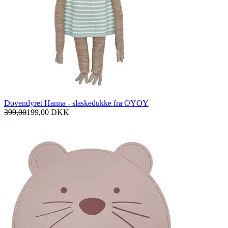
Dovendyret Hanna - slaskedukke fra OYOY
399,00
199,00
DKK