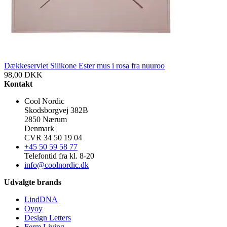
Dækkeserviet Silikone Ester mus i rosa fra nuuroo
98,00
DKK
Kontakt
Cool Nordic
Skodsborgvej 382B
2850 Nærum
Denmark
CVR 34 50 19 04
+45 50 59 58 77
Telefontid fra kl. 8-20
info@coolnordic.dk
Udvalgte brands
LindDNA
Oyoy
Design Letters
Ferm Living