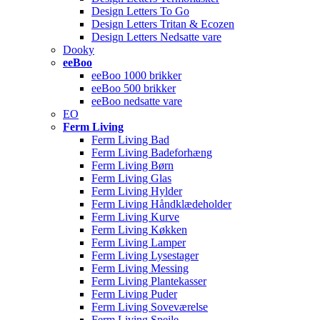
Design Letters To Go
Design Letters Tritan & Ecozen
Design Letters Nedsatte vare
Dooky
eeBoo
eeBoo 1000 brikker
eeBoo 500 brikker
eeBoo nedsatte vare
EO
Ferm Living
Ferm Living Bad
Ferm Living Badeforhæng
Ferm Living Børn
Ferm Living Glas
Ferm Living Hylder
Ferm Living Håndklædeholder
Ferm Living Kurve
Ferm Living Køkken
Ferm Living Lamper
Ferm Living Lysestager
Ferm Living Messing
Ferm Living Plantekasser
Ferm Living Puder
Ferm Living Soveværelse
Ferm Living Spejle