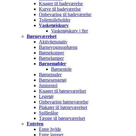
Knager til badeværelse
Kurve til badeværelse
Opbevaring til badeværelse
Toiletrulleholder
Vasketøjskurv
Vasketøjskurv i flet
Børneværelset
Aktivitetsstativ
Barnevognsophæng
Børnekopper
Børnelamper
Børnemøbler
Børnestole
Børnepuder
Børnesengetøj
Juniorstol
Knager til børneværelset
Legetøj
Opbevaring børneværelse
Plakater til børneværelset
Spilledåse
Tæppe til børneværelset
Entréen
Entre hylde
Entre lamper