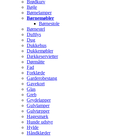
Brødkurv
Bøjle
Børnelamper
Børnemøbler
Børnestole
Børnestel
Duftlys
Dug
Dukkehus
Dukkemøbler
Dækkeservietter
Dørmåtte
Fad
Forklæde
Garderobestang
Gavekort
Glas
Greb
Grydelapper
Gulvlamper
Gulvtæpper
Hagesmæk
Hunde udstyr
Hylde
Håndklæder