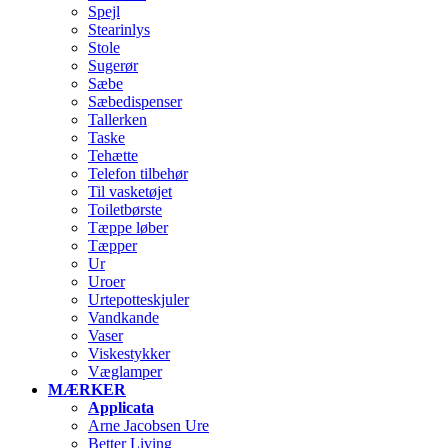
Spejl
Stearinlys
Stole
Sugerør
Sæbe
Sæbedispenser
Tallerken
Taske
Tehætte
Telefon tilbehør
Til vasketøjet
Toiletbørste
Tæppe løber
Tæpper
Ur
Uroer
Urtepotteskjuler
Vandkande
Vaser
Viskestykker
Væglamper
MÆRKER
Applicata
Arne Jacobsen Ure
Better Living