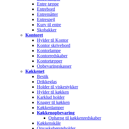
Entre tæppe
Entrebord
Entremåtter
Entrespejl
Kurv til entre
Skobakker
Kontoret
Hylder til Kontor
Kontor skrivebord
Kontorlampe
Kontorredskaber
Kontortæpper
Opbevaringskasser
Køkkenet
Bestik
Drikkeglas
Holder til viskestykker
Hylder til køkken
Karklud holder
Knager til køkken
Køkkenlamper
Køkkenopbevaring
Ophæng til køkkenredskaber
Køkkenskåle
Opvaskebørsteholder