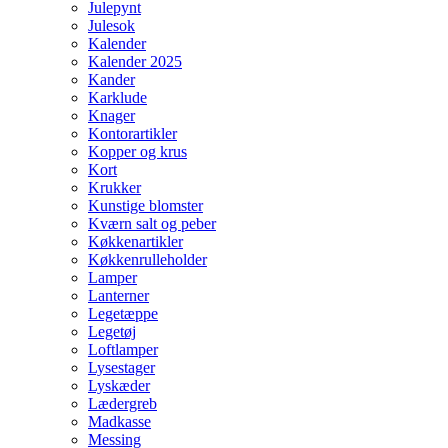
Julepynt
Julesok
Kalender
Kalender 2025
Kander
Karklude
Knager
Kontorartikler
Kopper og krus
Kort
Krukker
Kunstige blomster
Kværn salt og peber
Køkkenartikler
Køkkenrulleholder
Lamper
Lanterner
Legetæppe
Legetøj
Loftlamper
Lysestager
Lyskæder
Lædergreb
Madkasse
Messing