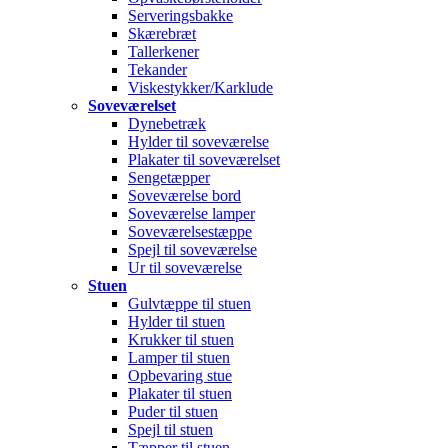
Serveringsbakke
Skærebræt
Tallerkener
Tekander
Viskestykker/Karklude
Soveværelset
Dynebetræk
Hylder til soveværelse
Plakater til soveværelset
Sengetæpper
Soveværelse bord
Soveværelse lamper
Soveværelsestæppe
Spejl til soveværelse
Ur til soveværelse
Stuen
Gulvtæppe til stuen
Hylder til stuen
Krukker til stuen
Lamper til stuen
Opbevaring stue
Plakater til stuen
Puder til stuen
Spejl til stuen
Tæpper til stuen