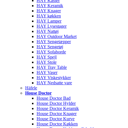
HAY Kasser
HAY Keramik
HAY Knager
HAY køkken
HAY Lamper
HAY Lysestager
HAY Nattøj
HAY Outdoor Market
HAY Sengetæpper
HAY Sengetøj
HAY Sofaborde
HAY Spejl
HAY Stole
HAY Tray Table
HAY Vaser
HAY Viskestykker
HAY Nedsatte vare
Häfele
House Doctor
House Doctor Bad
House Doctor Hylder
House Doctor Keramik
House Doctor Knager
House Doctor Kurve
House Doctor Køkken