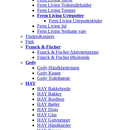
Ferm Living Toiletrulleholder
Ferm Living Tæpper
Ferm Living Urtepotter
Ferm Living Urtepotteskjuler
Ferm Living Jul
Ferm Living Nedsatte vare
FindersKeepers
Fink
Franck & Fischer
Franck & Fischer Aktivitetstæppe
Franck & Fischer Økologisk
Gedy
Gedy Håndklædestang
Gedy Knage
Gedy Toiletbørste
HAY
HAY Bakkeborde
HAY Bakker
HAY Bordben
HAY Bøjler
HAY Dogs
HAY Glas
HAY Gulvtæpper
HAY Håndklæder