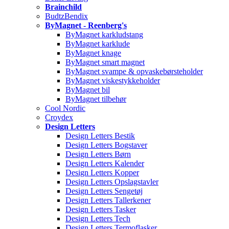
Brainchild
BudtzBendix
ByMagnet - Reenberg's
ByMagnet karkludstang
ByMagnet karklude
ByMagnet knage
ByMagnet smart magnet
ByMagnet svampe & opvaskebørsteholder
ByMagnet viskestykkeholder
ByMagnet bil
ByMagnet tilbehør
Cool Nordic
Croydex
Design Letters
Design Letters Bestik
Design Letters Bogstaver
Design Letters Børn
Design Letters Kalender
Design Letters Kopper
Design Letters Opslagstavler
Design Letters Sengetøj
Design Letters Tallerkener
Design Letters Tasker
Design Letters Tech
Design Letters Termoflasker