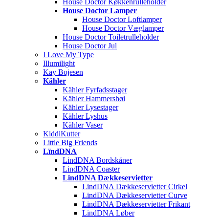
House Doctor Køkkenrulleholder
House Doctor Lamper
House Doctor Loftlamper
House Doctor Væglamper
House Doctor Toiletrulleholder
House Doctor Jul
I Love My Type
Illumilight
Kay Bojesen
Kähler
Kähler Fyrfadsstager
Kähler Hammershøi
Kähler Lysestager
Kähler Lyshus
Kähler Vaser
KiddiKutter
Little Big Friends
LïndDNA
LindDNA Bordskåner
LindDNA Coaster
LindDNA Dækkeservietter
LindDNA Dækkeservietter Cirkel
LindDNA Dækkeservietter Curve
LindDNA Dækkeservietter Frikant
LindDNA Løber