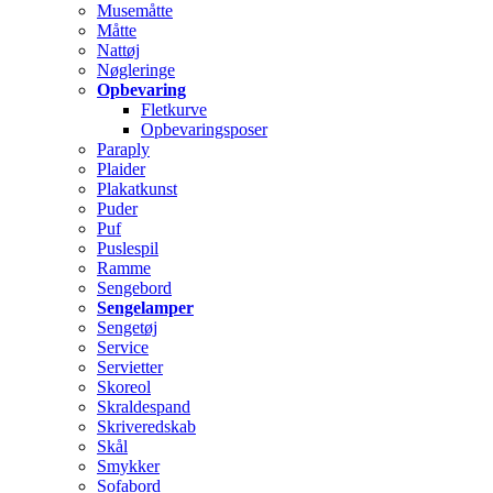
Musemåtte
Måtte
Nattøj
Nøgleringe
Opbevaring
Fletkurve
Opbevaringsposer
Paraply
Plaider
Plakatkunst
Puder
Puf
Puslespil
Ramme
Sengebord
Sengelamper
Sengetøj
Service
Servietter
Skoreol
Skraldespand
Skriveredskab
Skål
Smykker
Sofabord