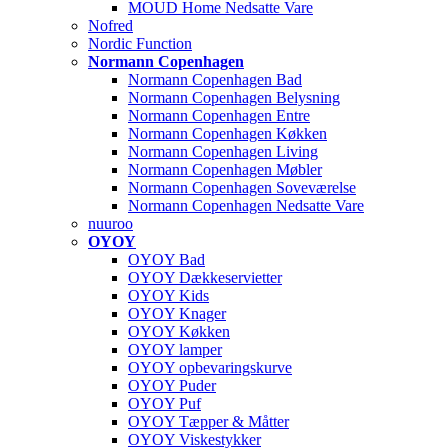
MOUD Home Nedsatte Vare
Nofred
Nordic Function
Normann Copenhagen
Normann Copenhagen Bad
Normann Copenhagen Belysning
Normann Copenhagen Entre
Normann Copenhagen Køkken
Normann Copenhagen Living
Normann Copenhagen Møbler
Normann Copenhagen Soveværelse
Normann Copenhagen Nedsatte Vare
nuuroo
OYOY
OYOY Bad
OYOY Dækkeservietter
OYOY Kids
OYOY Knager
OYOY Køkken
OYOY lamper
OYOY opbevaringskurve
OYOY Puder
OYOY Puf
OYOY Tæpper & Måtter
OYOY Viskestykker