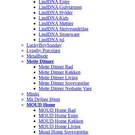
LindDNA Entre
LindDNA Gulvtæpper
LindDNA Hylder
LindDNA Kids
LindDNA Møbler
LindDNA Skriveunderlag
LindDNA Stoneware
LindDNA jul
LuckyBoySunday
Lyngby Porcelæn
Metallbude
Mette Ditmer
Mette Ditmer Bad
Mette Ditmer Køkken
Mette Ditmer Living
Mette Ditmer Soveværelse
Mette Ditmer Nedsatte Vare
Miniio
Mit Dejlige Hjem
MOUD Home
MOUD Home Bad
MOUD Home Entre
MOUD Home Køkken
MOUD Home Living
Moud Home Soveværelse