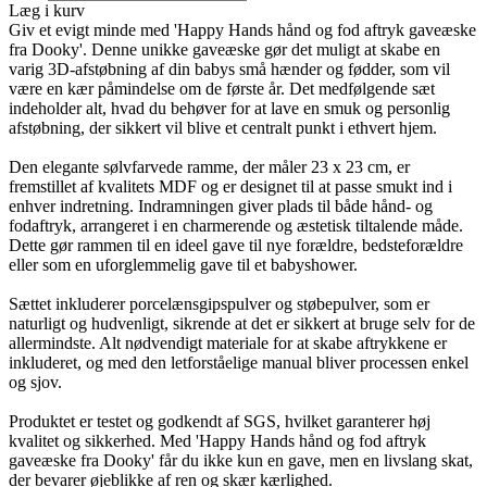
Læg i kurv
Giv et evigt minde med 'Happy Hands hånd og fod aftryk gaveæske
fra Dooky'. Denne unikke gaveæske gør det muligt at skabe en
varig 3D-afstøbning af din babys små hænder og fødder, som vil
være en kær påmindelse om de første år. Det medfølgende sæt
indeholder alt, hvad du behøver for at lave en smuk og personlig
afstøbning, der sikkert vil blive et centralt punkt i ethvert hjem.
Den elegante sølvfarvede ramme, der måler 23 x 23 cm, er
fremstillet af kvalitets MDF og er designet til at passe smukt ind i
enhver indretning. Indramningen giver plads til både hånd- og
fodaftryk, arrangeret i en charmerende og æstetisk tiltalende måde.
Dette gør rammen til en ideel gave til nye forældre, bedsteforældre
eller som en uforglemmelig gave til et babyshower.
Sættet inkluderer porcelænsgipspulver og støbepulver, som er
naturligt og hudvenligt, sikrende at det er sikkert at bruge selv for de
allermindste. Alt nødvendigt materiale for at skabe aftrykkene er
inkluderet, og med den letforståelige manual bliver processen enkel
og sjov.
Produktet er testet og godkendt af SGS, hvilket garanterer høj
kvalitet og sikkerhed. Med 'Happy Hands hånd og fod aftryk
gaveæske fra Dooky' får du ikke kun en gave, men en livslang skat,
der bevarer øjeblikke af ren og skær kærlighed.