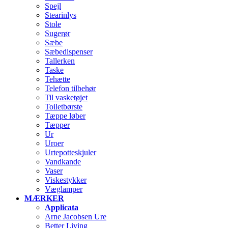
Spejl
Stearinlys
Stole
Sugerør
Sæbe
Sæbedispenser
Tallerken
Taske
Tehætte
Telefon tilbehør
Til vasketøjet
Toiletbørste
Tæppe løber
Tæpper
Ur
Uroer
Urtepotteskjuler
Vandkande
Vaser
Viskestykker
Væglamper
MÆRKER
Applicata
Arne Jacobsen Ure
Better Living