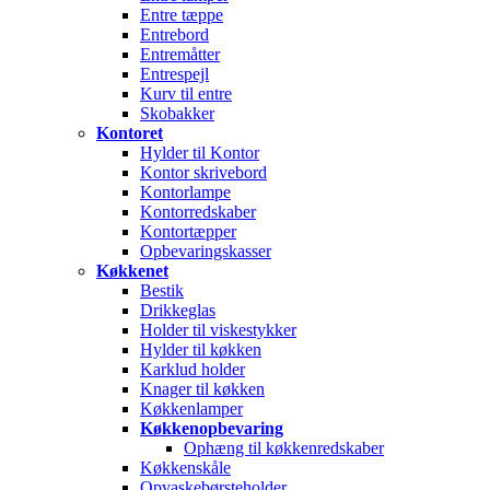
Entre tæppe
Entrebord
Entremåtter
Entrespejl
Kurv til entre
Skobakker
Kontoret
Hylder til Kontor
Kontor skrivebord
Kontorlampe
Kontorredskaber
Kontortæpper
Opbevaringskasser
Køkkenet
Bestik
Drikkeglas
Holder til viskestykker
Hylder til køkken
Karklud holder
Knager til køkken
Køkkenlamper
Køkkenopbevaring
Ophæng til køkkenredskaber
Køkkenskåle
Opvaskebørsteholder