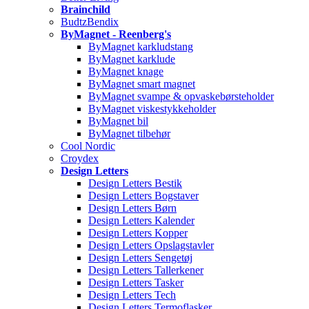
Brainchild
BudtzBendix
ByMagnet - Reenberg's
ByMagnet karkludstang
ByMagnet karklude
ByMagnet knage
ByMagnet smart magnet
ByMagnet svampe & opvaskebørsteholder
ByMagnet viskestykkeholder
ByMagnet bil
ByMagnet tilbehør
Cool Nordic
Croydex
Design Letters
Design Letters Bestik
Design Letters Bogstaver
Design Letters Børn
Design Letters Kalender
Design Letters Kopper
Design Letters Opslagstavler
Design Letters Sengetøj
Design Letters Tallerkener
Design Letters Tasker
Design Letters Tech
Design Letters Termoflasker