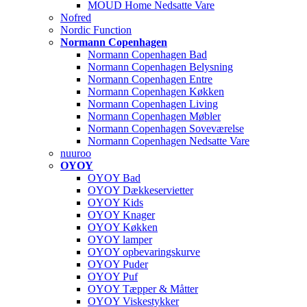
MOUD Home Nedsatte Vare
Nofred
Nordic Function
Normann Copenhagen
Normann Copenhagen Bad
Normann Copenhagen Belysning
Normann Copenhagen Entre
Normann Copenhagen Køkken
Normann Copenhagen Living
Normann Copenhagen Møbler
Normann Copenhagen Soveværelse
Normann Copenhagen Nedsatte Vare
nuuroo
OYOY
OYOY Bad
OYOY Dækkeservietter
OYOY Kids
OYOY Knager
OYOY Køkken
OYOY lamper
OYOY opbevaringskurve
OYOY Puder
OYOY Puf
OYOY Tæpper & Måtter
OYOY Viskestykker