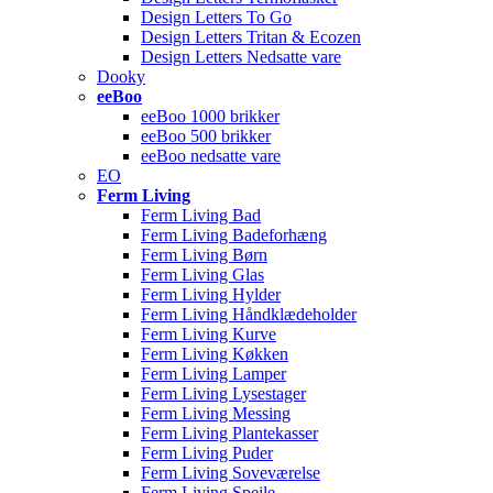
Design Letters To Go
Design Letters Tritan & Ecozen
Design Letters Nedsatte vare
Dooky
eeBoo
eeBoo 1000 brikker
eeBoo 500 brikker
eeBoo nedsatte vare
EO
Ferm Living
Ferm Living Bad
Ferm Living Badeforhæng
Ferm Living Børn
Ferm Living Glas
Ferm Living Hylder
Ferm Living Håndklædeholder
Ferm Living Kurve
Ferm Living Køkken
Ferm Living Lamper
Ferm Living Lysestager
Ferm Living Messing
Ferm Living Plantekasser
Ferm Living Puder
Ferm Living Soveværelse
Ferm Living Spejle