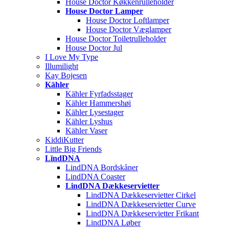
House Doctor Køkkenrulleholder
House Doctor Lamper
House Doctor Loftlamper
House Doctor Væglamper
House Doctor Toiletrulleholder
House Doctor Jul
I Love My Type
Illumilight
Kay Bojesen
Kähler
Kähler Fyrfadsstager
Kähler Hammershøi
Kähler Lysestager
Kähler Lyshus
Kähler Vaser
KiddiKutter
Little Big Friends
LïndDNA
LindDNA Bordskåner
LindDNA Coaster
LindDNA Dækkeservietter
LindDNA Dækkeservietter Cirkel
LindDNA Dækkeservietter Curve
LindDNA Dækkeservietter Frikant
LindDNA Løber