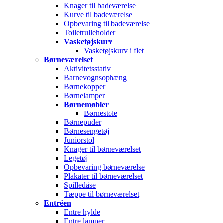
Knager til badeværelse
Kurve til badeværelse
Opbevaring til badeværelse
Toiletrulleholder
Vasketøjskurv
Vasketøjskurv i flet
Børneværelset
Aktivitetsstativ
Barnevognsophæng
Børnekopper
Børnelamper
Børnemøbler
Børnestole
Børnepuder
Børnesengetøj
Juniorstol
Knager til børneværelset
Legetøj
Opbevaring børneværelse
Plakater til børneværelset
Spilledåse
Tæppe til børneværelset
Entréen
Entre hylde
Entre lamper