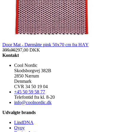
Door Mat - Dørmåtte pink 50x70 cm fra HAY
399,00
297,00
DKK
Kontakt
Cool Nordic
Skodsborgvej 382B
2850 Nærum
Denmark
CVR 34 50 19 04
+45 50 59 58 77
Telefontid fra kl. 8-20
info@coolnordic.dk
Udvalgte brands
LindDNA
Oyoy