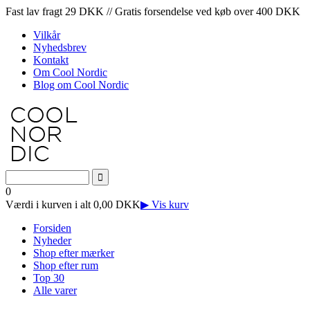
Fast lav fragt 29 DKK // Gratis forsendelse ved køb over 400 DKK
Vilkår
Nyhedsbrev
Kontakt
Om Cool Nordic
Blog om Cool Nordic
0
Værdi i kurven i alt 0,00 DKK
▶ Vis kurv
Forsiden
Nyheder
Shop efter mærker
Shop efter rum
Top 30
Alle varer