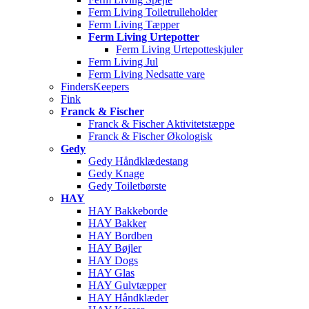
Ferm Living Toiletrulleholder
Ferm Living Tæpper
Ferm Living Urtepotter
Ferm Living Urtepotteskjuler
Ferm Living Jul
Ferm Living Nedsatte vare
FindersKeepers
Fink
Franck & Fischer
Franck & Fischer Aktivitetstæppe
Franck & Fischer Økologisk
Gedy
Gedy Håndklædestang
Gedy Knage
Gedy Toiletbørste
HAY
HAY Bakkeborde
HAY Bakker
HAY Bordben
HAY Bøjler
HAY Dogs
HAY Glas
HAY Gulvtæpper
HAY Håndklæder