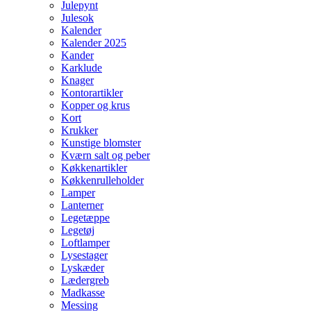
Julepynt
Julesok
Kalender
Kalender 2025
Kander
Karklude
Knager
Kontorartikler
Kopper og krus
Kort
Krukker
Kunstige blomster
Kværn salt og peber
Køkkenartikler
Køkkenrulleholder
Lamper
Lanterner
Legetæppe
Legetøj
Loftlamper
Lysestager
Lyskæder
Lædergreb
Madkasse
Messing