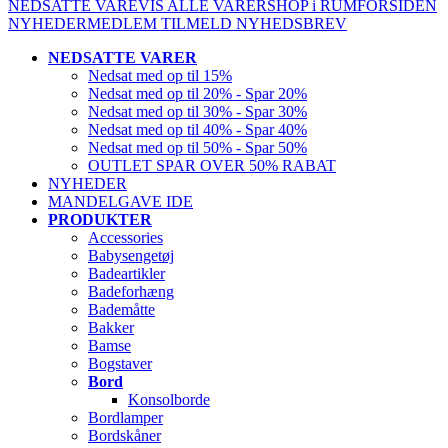
NEDSATTE VARE
VIS ALLE VARER
SHOP i RUM
FORSIDEN
NYHEDER
MEDLEM
TILMELD NYHEDSBREV
NEDSATTE VARER
Nedsat med op til 15%
Nedsat med op til 20% - Spar 20%
Nedsat med op til 30% - Spar 30%
Nedsat med op til 40% - Spar 40%
Nedsat med op til 50% - Spar 50%
OUTLET SPAR OVER 50% RABAT
NYHEDER
MANDELGAVE IDE
PRODUKTER
Accessories
Babysengetøj
Badeartikler
Badeforhæng
Bademåtte
Bakker
Bamse
Bogstaver
Bord
Konsolborde
Bordlamper
Bordskåner