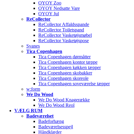
OYOY Zoo
OYOY Nedsatte Vare
OYOY Jul
ReCollector
ReCollector Affaldsspande
ReCollector Toiletspand
ReCollector Vasketøjsmøbel
ReCollector Vasketøjspose
Svanes
Tica Copenhagen
Tica Copenhagen dørmåtter
Tica Copenhagen kontor tæppe
Tica Copenhagen køkken tæpper
Tica Copenhagen skobakker
Tica Copenhagen skoreole
Tica Copenhagen soveværelse tæpper
w:form
We Do Wood
We Do Wood Knagerække
We Do Wood Reol
VÆLG RUM
Badeværelset
Badeforhæng
Badeværelsesspejl
Håndklæder