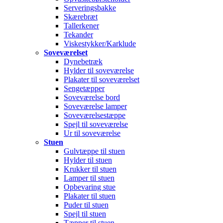
Serveringsbakke
Skærebræt
Tallerkener
Tekander
Viskestykker/Karklude
Soveværelset
Dynebetræk
Hylder til soveværelse
Plakater til soveværelset
Sengetæpper
Soveværelse bord
Soveværelse lamper
Soveværelsestæppe
Spejl til soveværelse
Ur til soveværelse
Stuen
Gulvtæppe til stuen
Hylder til stuen
Krukker til stuen
Lamper til stuen
Opbevaring stue
Plakater til stuen
Puder til stuen
Spejl til stuen
Tæpper til stuen