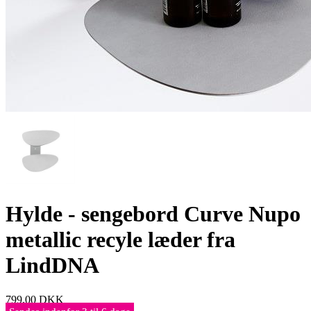
Hylde - sengebord Curve Nupo
metallic recyle læder fra
LindDNA
799,00
DKK