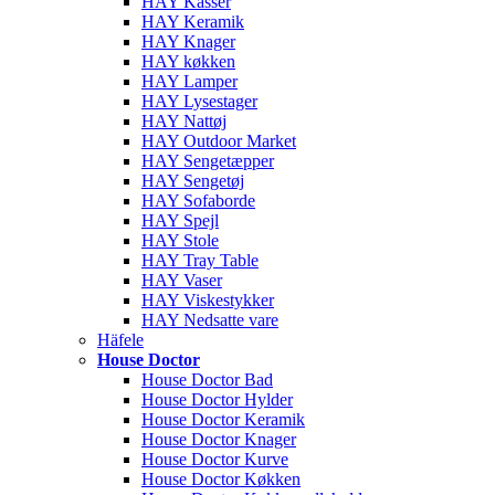
HAY Kasser
HAY Keramik
HAY Knager
HAY køkken
HAY Lamper
HAY Lysestager
HAY Nattøj
HAY Outdoor Market
HAY Sengetæpper
HAY Sengetøj
HAY Sofaborde
HAY Spejl
HAY Stole
HAY Tray Table
HAY Vaser
HAY Viskestykker
HAY Nedsatte vare
Häfele
House Doctor
House Doctor Bad
House Doctor Hylder
House Doctor Keramik
House Doctor Knager
House Doctor Kurve
House Doctor Køkken