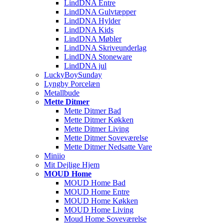
LindDNA Entre
LindDNA Gulvtæpper
LindDNA Hylder
LindDNA Kids
LindDNA Møbler
LindDNA Skriveunderlag
LindDNA Stoneware
LindDNA jul
LuckyBoySunday
Lyngby Porcelæn
Metallbude
Mette Ditmer
Mette Ditmer Bad
Mette Ditmer Køkken
Mette Ditmer Living
Mette Ditmer Soveværelse
Mette Ditmer Nedsatte Vare
Miniio
Mit Dejlige Hjem
MOUD Home
MOUD Home Bad
MOUD Home Entre
MOUD Home Køkken
MOUD Home Living
Moud Home Soveværelse