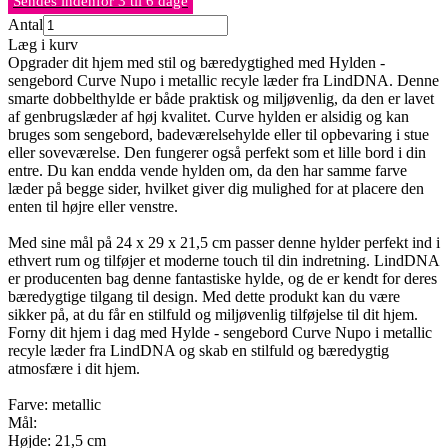
Sendes indenfor 3 til 6 dage
Antal
Læg i kurv
Opgrader dit hjem med stil og bæredygtighed med Hylden -
sengebord Curve Nupo i metallic recyle læder fra LindDNA. Denne
smarte dobbelthylde er både praktisk og miljøvenlig, da den er lavet
af genbrugslæder af høj kvalitet. Curve hylden er alsidig og kan
bruges som sengebord, badeværelsehylde eller til opbevaring i stue
eller soveværelse. Den fungerer også perfekt som et lille bord i din
entre. Du kan endda vende hylden om, da den har samme farve
læder på begge sider, hvilket giver dig mulighed for at placere den
enten til højre eller venstre.
Med sine mål på 24 x 29 x 21,5 cm passer denne hylder perfekt ind i
ethvert rum og tilføjer et moderne touch til din indretning. LindDNA
er producenten bag denne fantastiske hylde, og de er kendt for deres
bæredygtige tilgang til design. Med dette produkt kan du være
sikker på, at du får en stilfuld og miljøvenlig tilføjelse til dit hjem.
Forny dit hjem i dag med Hylde - sengebord Curve Nupo i metallic
recyle læder fra LindDNA og skab en stilfuld og bæredygtig
atmosfære i dit hjem.
Farve: metallic
Mål:
Højde: 21,5 cm