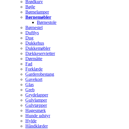
Brødkurv
Bøjle
Børnelamper
Børnemøbler
Børnestole
Børnestel
Duftlys
Dug
Dukkehus
Dukkemøbler
Dækkeservietter
Dørmåtte
Fad
Forklæde
Garderobestang
Gavekort
Glas
Greb
Grydelapper
Gulvlamper
Gulvtæpper
Hagesmæk
Hunde udstyr
Hylde
Håndklæder