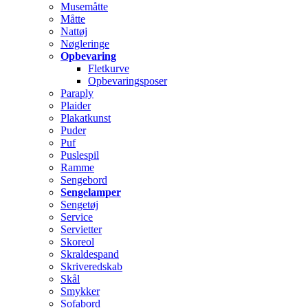
Musemåtte
Måtte
Nattøj
Nøgleringe
Opbevaring
Fletkurve
Opbevaringsposer
Paraply
Plaider
Plakatkunst
Puder
Puf
Puslespil
Ramme
Sengebord
Sengelamper
Sengetøj
Service
Servietter
Skoreol
Skraldespand
Skriveredskab
Skål
Smykker
Sofabord