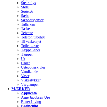
Stearinlys
Stole
Sugerør
Sæbe
Sæbedispenser
Tallerken
Taske
Tehætte
Telefon tilbehør
Til vasketøjet
Toiletbørste
Tæppe løber
Tæpper
Ur
Uroer
Urtepotteskjuler
Vandkande
Vaser
Viskestykker
Væglamper
MÆRKER
Applicata
Arne Jacobsen Ure
Better Living
Brainchild