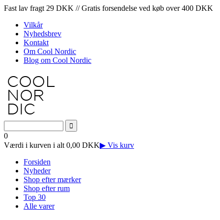
Fast lav fragt 29 DKK // Gratis forsendelse ved køb over 400 DKK
Vilkår
Nyhedsbrev
Kontakt
Om Cool Nordic
Blog om Cool Nordic
0
Værdi i kurven i alt 0,00 DKK
▶ Vis kurv
Forsiden
Nyheder
Shop efter mærker
Shop efter rum
Top 30
Alle varer