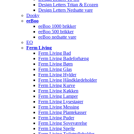
Design Letters Tritan & Ecozen
Design Letters Nedsatte vare
Dooky
eeBoo
eeBoo 1000 brikker
eeBoo 500 brikker
eeBoo nedsatte vare
EO
Ferm Living
Ferm Living Bad
Ferm Living Badeforhæng
Ferm Living Børn
Ferm Living Glas
Ferm Living Hylder
Ferm Living Håndklædeholder
Ferm Living Kurve
Ferm Living Køkken
Ferm Living Lamper
Ferm Living Lysestager
Ferm Living Messing
Ferm Living Plantekasser
Ferm Living Puder
Ferm Living Soveværelse
Ferm Living Spejle
Ferm Living Toiletrulleholder