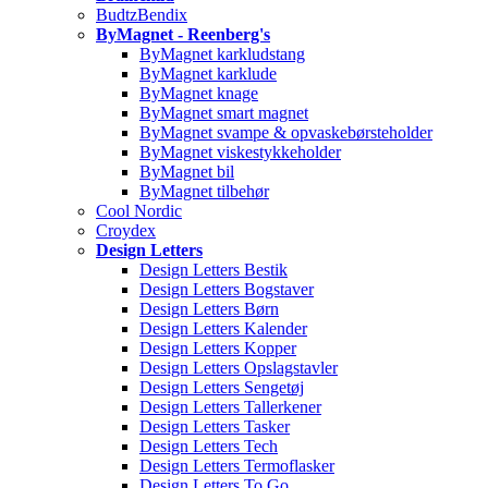
BudtzBendix
ByMagnet - Reenberg's
ByMagnet karkludstang
ByMagnet karklude
ByMagnet knage
ByMagnet smart magnet
ByMagnet svampe & opvaskebørsteholder
ByMagnet viskestykkeholder
ByMagnet bil
ByMagnet tilbehør
Cool Nordic
Croydex
Design Letters
Design Letters Bestik
Design Letters Bogstaver
Design Letters Børn
Design Letters Kalender
Design Letters Kopper
Design Letters Opslagstavler
Design Letters Sengetøj
Design Letters Tallerkener
Design Letters Tasker
Design Letters Tech
Design Letters Termoflasker
Design Letters To Go