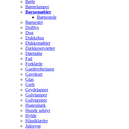
Bøjle
Børnelamper
Børnemøbler
Børnestole
Børnestel
Duftlys
Dug
Dukkehus
Dukkemøbler
Dækkeservietter
Dørmåtte
Fad
Forklæde
Garderobestang
Gavekort
Glas
Greb
Grydelapper
Gulvlamper
Gulvtæpper
Hagesmæk
Hunde udstyr
Hylde
Håndklæder
Julepynt