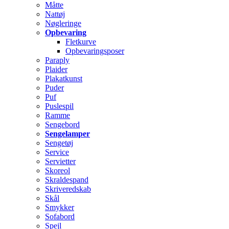
Måtte
Nattøj
Nøgleringe
Opbevaring
Fletkurve
Opbevaringsposer
Paraply
Plaider
Plakatkunst
Puder
Puf
Puslespil
Ramme
Sengebord
Sengelamper
Sengetøj
Service
Servietter
Skoreol
Skraldespand
Skriveredskab
Skål
Smykker
Sofabord
Spejl