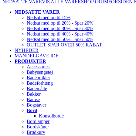
NEDSATTE VARE
VIS ALLE VARER
SHOP i RUM
FORSIDEN
NEDSATTE VARER
Nedsat med op til 15%
Nedsat med op til 20% - Spar 20%
Nedsat med op til 30% - Spar 30%
Nedsat med op til 40% - Spar 40%
Nedsat med op til 50% - Spar 50%
OUTLET SPAR OVER 50% RABAT
NYHEDER
MANDELGAVE IDE
PRODUKTER
Accessories
Babysengetøj
Badeartikler
Badeforhæng
Bademåtte
Bakker
Bamse
Bogstaver
Bord
Konsolborde
Bordlamper
Bordskåner
Brødkurv