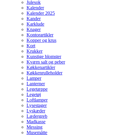
Julesok
Kalender
Kalender 2025
Kander
Karklude
Knager
Kontorartikler
Kopper og krus
Kort
Krukker
Kunstige blomster
Kværn salt og peber
Køkkenartikler
Køkkenrulleholder
Lamper
Lanterner
Legetæppe
Legetøj
Loftlamper
Lysestager
Lyskæder
Lædergreb
Madkasse
Messing
Musemåtte