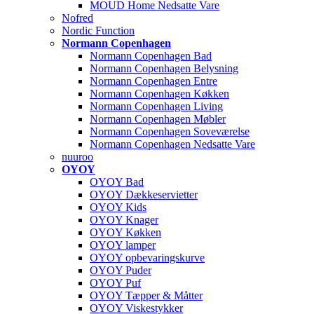
MOUD Home Nedsatte Vare
Nofred
Nordic Function
Normann Copenhagen
Normann Copenhagen Bad
Normann Copenhagen Belysning
Normann Copenhagen Entre
Normann Copenhagen Køkken
Normann Copenhagen Living
Normann Copenhagen Møbler
Normann Copenhagen Soveværelse
Normann Copenhagen Nedsatte Vare
nuuroo
OYOY
OYOY Bad
OYOY Dækkeservietter
OYOY Kids
OYOY Knager
OYOY Køkken
OYOY lamper
OYOY opbevaringskurve
OYOY Puder
OYOY Puf
OYOY Tæpper & Måtter
OYOY Viskestykker