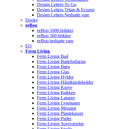
Design Letters To Go
Design Letters Tritan & Ecozen
Design Letters Nedsatte vare
Dooky
eeBoo
eeBoo 1000 brikker
eeBoo 500 brikker
eeBoo nedsatte vare
EO
Ferm Living
Ferm Living Bad
Ferm Living Badeforhæng
Ferm Living Børn
Ferm Living Glas
Ferm Living Hylder
Ferm Living Håndklædeholder
Ferm Living Kurve
Ferm Living Køkken
Ferm Living Lamper
Ferm Living Lysestager
Ferm Living Messing
Ferm Living Plantekasser
Ferm Living Puder
Ferm Living Soveværelse
Ferm Living Spejle