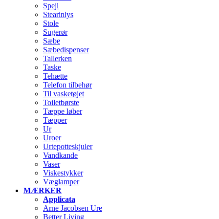
Spejl
Stearinlys
Stole
Sugerør
Sæbe
Sæbedispenser
Tallerken
Taske
Tehætte
Telefon tilbehør
Til vasketøjet
Toiletbørste
Tæppe løber
Tæpper
Ur
Uroer
Urtepotteskjuler
Vandkande
Vaser
Viskestykker
Væglamper
MÆRKER
Applicata
Arne Jacobsen Ure
Better Living