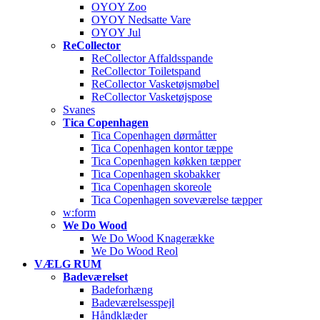
OYOY Zoo
OYOY Nedsatte Vare
OYOY Jul
ReCollector
ReCollector Affaldsspande
ReCollector Toiletspand
ReCollector Vasketøjsmøbel
ReCollector Vasketøjspose
Svanes
Tica Copenhagen
Tica Copenhagen dørmåtter
Tica Copenhagen kontor tæppe
Tica Copenhagen køkken tæpper
Tica Copenhagen skobakker
Tica Copenhagen skoreole
Tica Copenhagen soveværelse tæpper
w:form
We Do Wood
We Do Wood Knagerække
We Do Wood Reol
VÆLG RUM
Badeværelset
Badeforhæng
Badeværelsesspejl
Håndklæder