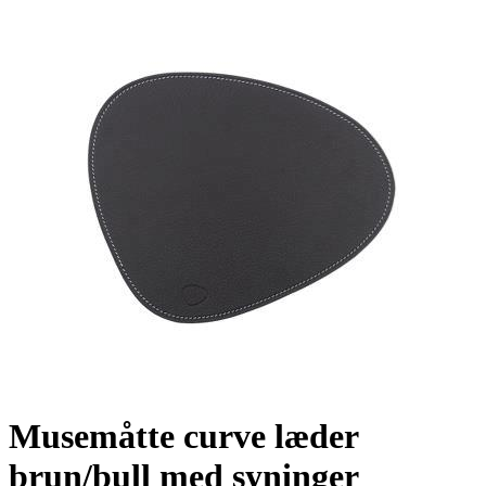
Musemåtte curve læder
brun/bull med syninger