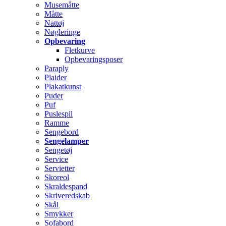
Musemåtte
Måtte
Nattøj
Nøgleringe
Opbevaring
Fletkurve
Opbevaringsposer
Paraply
Plaider
Plakatkunst
Puder
Puf
Puslespil
Ramme
Sengebord
Sengelamper
Sengetøj
Service
Servietter
Skoreol
Skraldespand
Skriveredskab
Skål
Smykker
Sofabord