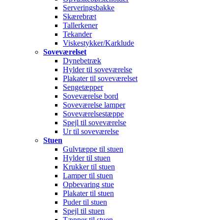
Serveringsbakke
Skærebræt
Tallerkener
Tekander
Viskestykker/Karklude
Soveværelset
Dynebetræk
Hylder til soveværelse
Plakater til soveværelset
Sengetæpper
Soveværelse bord
Soveværelse lamper
Soveværelsestæppe
Spejl til soveværelse
Ur til soveværelse
Stuen
Gulvtæppe til stuen
Hylder til stuen
Krukker til stuen
Lamper til stuen
Opbevaring stue
Plakater til stuen
Puder til stuen
Spejl til stuen
Tæpper til stuen