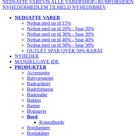
NEDSATTE VARE
VIS ALLE VARER
SHOP i RUM
FORSIDEN
NYHEDER
MEDLEM
TILMELD NYHEDSBREV
NEDSATTE VARER
Nedsat med op til 15%
Nedsat med op til 20% - Spar 20%
Nedsat med op til 30% - Spar 30%
Nedsat med op til 40% - Spar 40%
Nedsat med op til 50% - Spar 50%
OUTLET SPAR OVER 50% RABAT
NYHEDER
MANDELGAVE IDE
PRODUKTER
Accessories
Babysengetøj
Badeartikler
Badeforhæng
Bademåtte
Bakker
Bamse
Bogstaver
Bord
Konsolborde
Bordlamper
Bordskåner