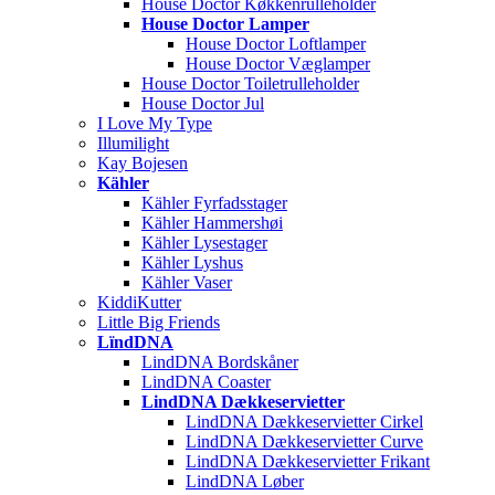
House Doctor Køkkenrulleholder
House Doctor Lamper
House Doctor Loftlamper
House Doctor Væglamper
House Doctor Toiletrulleholder
House Doctor Jul
I Love My Type
Illumilight
Kay Bojesen
Kähler
Kähler Fyrfadsstager
Kähler Hammershøi
Kähler Lysestager
Kähler Lyshus
Kähler Vaser
KiddiKutter
Little Big Friends
LïndDNA
LindDNA Bordskåner
LindDNA Coaster
LindDNA Dækkeservietter
LindDNA Dækkeservietter Cirkel
LindDNA Dækkeservietter Curve
LindDNA Dækkeservietter Frikant
LindDNA Løber