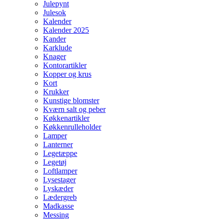
Julepynt
Julesok
Kalender
Kalender 2025
Kander
Karklude
Knager
Kontorartikler
Kopper og krus
Kort
Krukker
Kunstige blomster
Kværn salt og peber
Køkkenartikler
Køkkenrulleholder
Lamper
Lanterner
Legetæppe
Legetøj
Loftlamper
Lysestager
Lyskæder
Lædergreb
Madkasse
Messing