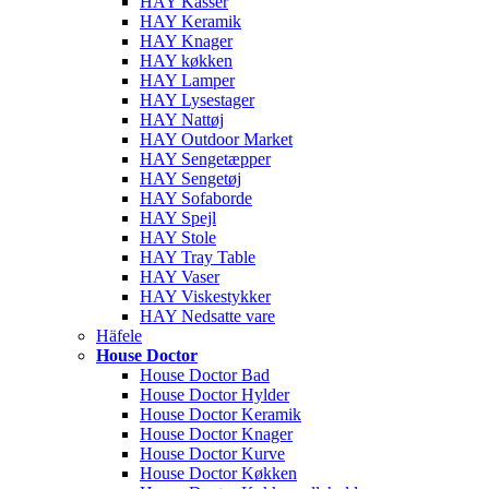
HAY Kasser
HAY Keramik
HAY Knager
HAY køkken
HAY Lamper
HAY Lysestager
HAY Nattøj
HAY Outdoor Market
HAY Sengetæpper
HAY Sengetøj
HAY Sofaborde
HAY Spejl
HAY Stole
HAY Tray Table
HAY Vaser
HAY Viskestykker
HAY Nedsatte vare
Häfele
House Doctor
House Doctor Bad
House Doctor Hylder
House Doctor Keramik
House Doctor Knager
House Doctor Kurve
House Doctor Køkken