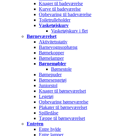
Knager til badeværelse
Kurve til badeværelse
Opbevaring til badeværelse
Toiletrulleholder
Vasketøjskurv
Vasketøjskurv i flet
Børneværelset
Aktivitetsstativ
Barnevognsophæng
Børnekopper
Børnelamper
Børnemøbler
Børnestole
Børnepuder
Børnesengetøj
Juniorstol
Knager til børneværelset
Legetøj
Opbevaring børneværelse
Plakater til børneværelset
Spilledåse
Tæppe til børneværelset
Entréen
Entre hylde
Entre lamper