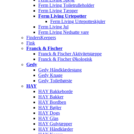
Ferm Living Toiletrulleholder
Ferm Living Tæpper
Ferm Living Urtepotter
Ferm Living Urtepotteskjuler
Ferm Living Jul
Ferm Living Nedsatte vare
FindersKeepers
Fink
Franck & Fischer
Franck & Fischer Aktivitetstæppe
Franck & Fischer Økologisk
Gedy
Gedy Håndklædestang
Gedy Knage
Gedy Toiletbørste
HAY
HAY Bakkeborde
HAY Bakker
HAY Bordben
HAY Bøjler
HAY Dogs
HAY Glas
HAY Gulvtæpper
HAY Håndklæder