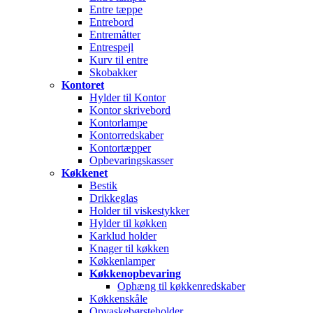
Entre tæppe
Entrebord
Entremåtter
Entrespejl
Kurv til entre
Skobakker
Kontoret
Hylder til Kontor
Kontor skrivebord
Kontorlampe
Kontorredskaber
Kontortæpper
Opbevaringskasser
Køkkenet
Bestik
Drikkeglas
Holder til viskestykker
Hylder til køkken
Karklud holder
Knager til køkken
Køkkenlamper
Køkkenopbevaring
Ophæng til køkkenredskaber
Køkkenskåle
Opvaskebørsteholder