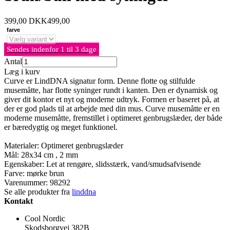
399,00
DKK
499,00
farve
Sendes indenfor 1 til 3 dage
Antal
Læg i kurv
Curve er LindDNA signatur form. Denne flotte og stilfulde
musemåtte, har flotte syninger rundt i kanten. Den er dynamisk og
giver dit kontor et nyt og moderne udtryk. Formen er baseret på, at
der er god plads til at arbejde med din mus. Curve musemåtte er en
moderne musemåtte, fremstillet i optimeret genbrugslæder, der både
er bæredygtig og meget funktionel.
Materialer: Optimeret genbrugslæder
Mål: 28x34 cm , 2 mm
Egenskaber: Let at rengøre, slidsstærk, vand/smudsafvisende
Farve: mørke brun
Varenummer:
98292
Se alle produkter fra
linddna
Kontakt
Cool Nordic
Skodsborgvej 382B