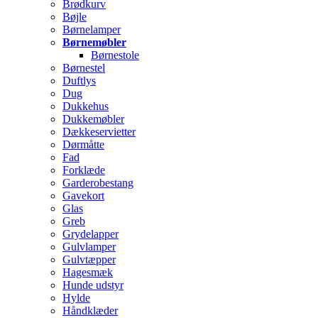
Brødkurv
Bøjle
Børnelamper
Børnemøbler
Børnestole
Børnestel
Duftlys
Dug
Dukkehus
Dukkemøbler
Dækkeservietter
Dørmåtte
Fad
Forklæde
Garderobestang
Gavekort
Glas
Greb
Grydelapper
Gulvlamper
Gulvtæpper
Hagesmæk
Hunde udstyr
Hylde
Håndklæder