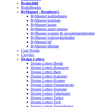
Brainchild
BudtzBendix
ByMagnet - Reenberg's
ByMagnet karkludstang
ByMagnet karklude
ByMagnet knage
ByMagnet smart magnet
ByMagnet svampe & opvaskebørsteholder
ByMagnet viskestykkeholder
ByMagnet bil
ByMagnet tilbehør
Cool Nordic
Croydex
Design Letters
Design Letters Bestik
Design Letters Bogstaver
Design Letters Børn
Design Letters Kalender
Design Letters Kopper
Design Letters Opslagstavler
Design Letters Sengetøj
Design Letters Tallerkener
Design Letters Tasker
Design Letters Tech
Design Letters Termoflasker