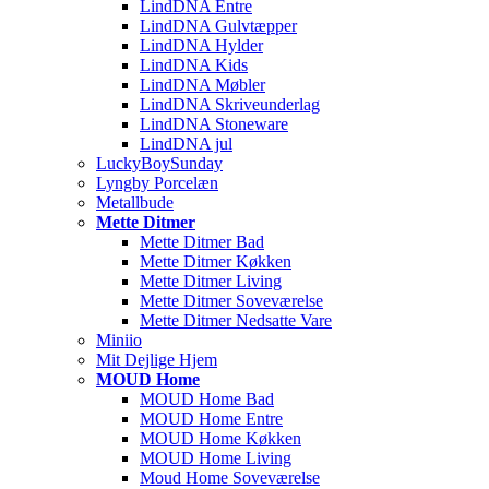
LindDNA Entre
LindDNA Gulvtæpper
LindDNA Hylder
LindDNA Kids
LindDNA Møbler
LindDNA Skriveunderlag
LindDNA Stoneware
LindDNA jul
LuckyBoySunday
Lyngby Porcelæn
Metallbude
Mette Ditmer
Mette Ditmer Bad
Mette Ditmer Køkken
Mette Ditmer Living
Mette Ditmer Soveværelse
Mette Ditmer Nedsatte Vare
Miniio
Mit Dejlige Hjem
MOUD Home
MOUD Home Bad
MOUD Home Entre
MOUD Home Køkken
MOUD Home Living
Moud Home Soveværelse