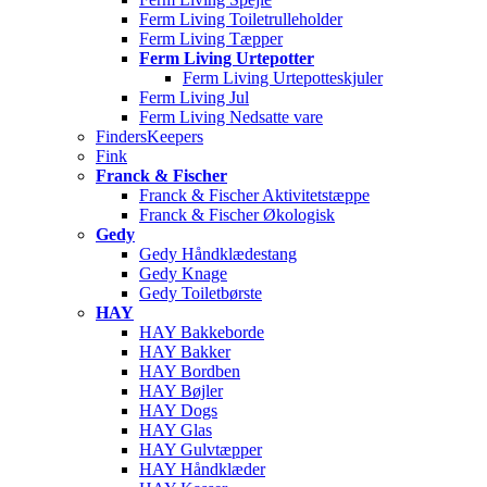
Ferm Living Toiletrulleholder
Ferm Living Tæpper
Ferm Living Urtepotter
Ferm Living Urtepotteskjuler
Ferm Living Jul
Ferm Living Nedsatte vare
FindersKeepers
Fink
Franck & Fischer
Franck & Fischer Aktivitetstæppe
Franck & Fischer Økologisk
Gedy
Gedy Håndklædestang
Gedy Knage
Gedy Toiletbørste
HAY
HAY Bakkeborde
HAY Bakker
HAY Bordben
HAY Bøjler
HAY Dogs
HAY Glas
HAY Gulvtæpper
HAY Håndklæder