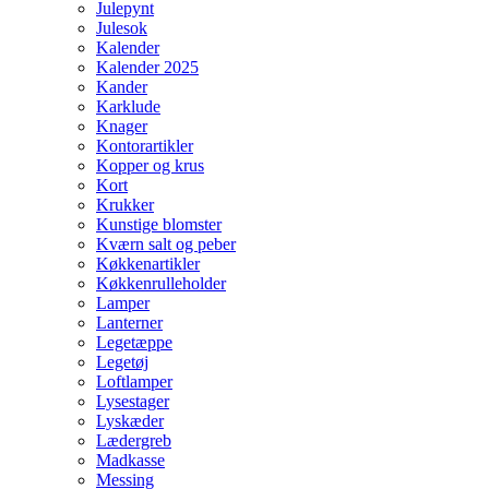
Julepynt
Julesok
Kalender
Kalender 2025
Kander
Karklude
Knager
Kontorartikler
Kopper og krus
Kort
Krukker
Kunstige blomster
Kværn salt og peber
Køkkenartikler
Køkkenrulleholder
Lamper
Lanterner
Legetæppe
Legetøj
Loftlamper
Lysestager
Lyskæder
Lædergreb
Madkasse
Messing