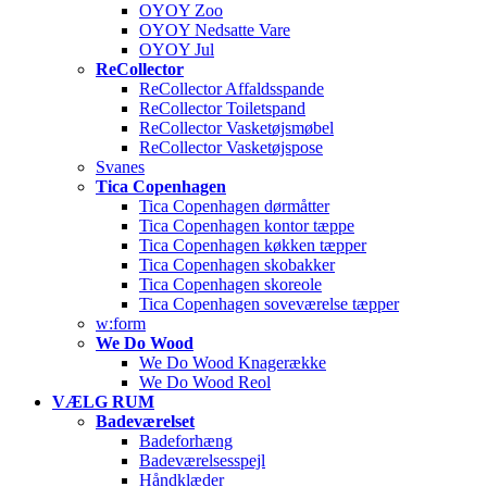
OYOY Zoo
OYOY Nedsatte Vare
OYOY Jul
ReCollector
ReCollector Affaldsspande
ReCollector Toiletspand
ReCollector Vasketøjsmøbel
ReCollector Vasketøjspose
Svanes
Tica Copenhagen
Tica Copenhagen dørmåtter
Tica Copenhagen kontor tæppe
Tica Copenhagen køkken tæpper
Tica Copenhagen skobakker
Tica Copenhagen skoreole
Tica Copenhagen soveværelse tæpper
w:form
We Do Wood
We Do Wood Knagerække
We Do Wood Reol
VÆLG RUM
Badeværelset
Badeforhæng
Badeværelsesspejl
Håndklæder