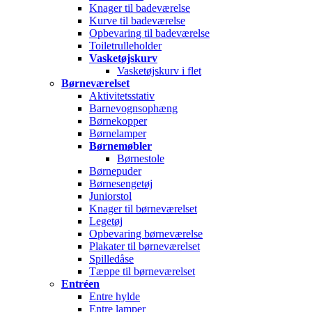
Knager til badeværelse
Kurve til badeværelse
Opbevaring til badeværelse
Toiletrulleholder
Vasketøjskurv
Vasketøjskurv i flet
Børneværelset
Aktivitetsstativ
Barnevognsophæng
Børnekopper
Børnelamper
Børnemøbler
Børnestole
Børnepuder
Børnesengetøj
Juniorstol
Knager til børneværelset
Legetøj
Opbevaring børneværelse
Plakater til børneværelset
Spilledåse
Tæppe til børneværelset
Entréen
Entre hylde
Entre lamper