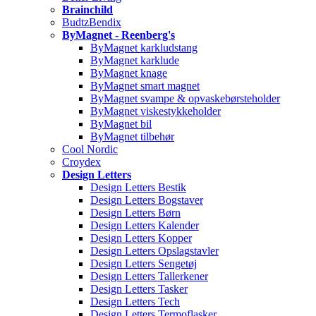
Brainchild
BudtzBendix
ByMagnet - Reenberg's
ByMagnet karkludstang
ByMagnet karklude
ByMagnet knage
ByMagnet smart magnet
ByMagnet svampe & opvaskebørsteholder
ByMagnet viskestykkeholder
ByMagnet bil
ByMagnet tilbehør
Cool Nordic
Croydex
Design Letters
Design Letters Bestik
Design Letters Bogstaver
Design Letters Børn
Design Letters Kalender
Design Letters Kopper
Design Letters Opslagstavler
Design Letters Sengetøj
Design Letters Tallerkener
Design Letters Tasker
Design Letters Tech
Design Letters Termoflasker