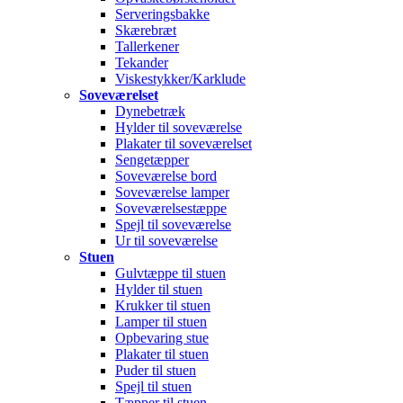
Serveringsbakke
Skærebræt
Tallerkener
Tekander
Viskestykker/Karklude
Soveværelset
Dynebetræk
Hylder til soveværelse
Plakater til soveværelset
Sengetæpper
Soveværelse bord
Soveværelse lamper
Soveværelsestæppe
Spejl til soveværelse
Ur til soveværelse
Stuen
Gulvtæppe til stuen
Hylder til stuen
Krukker til stuen
Lamper til stuen
Opbevaring stue
Plakater til stuen
Puder til stuen
Spejl til stuen
Tæpper til stuen