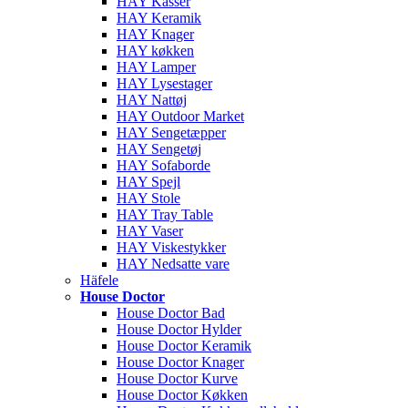
HAY Kasser
HAY Keramik
HAY Knager
HAY køkken
HAY Lamper
HAY Lysestager
HAY Nattøj
HAY Outdoor Market
HAY Sengetæpper
HAY Sengetøj
HAY Sofaborde
HAY Spejl
HAY Stole
HAY Tray Table
HAY Vaser
HAY Viskestykker
HAY Nedsatte vare
Häfele
House Doctor
House Doctor Bad
House Doctor Hylder
House Doctor Keramik
House Doctor Knager
House Doctor Kurve
House Doctor Køkken