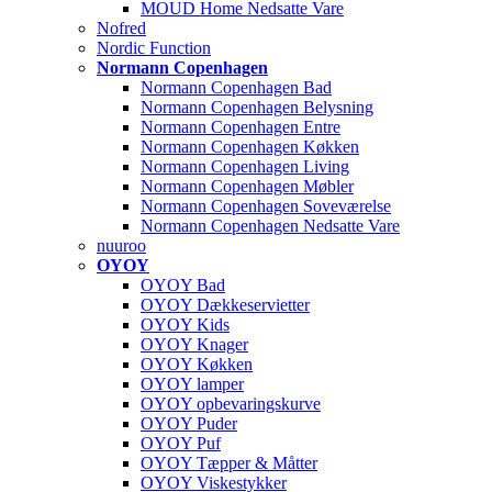
MOUD Home Nedsatte Vare
Nofred
Nordic Function
Normann Copenhagen
Normann Copenhagen Bad
Normann Copenhagen Belysning
Normann Copenhagen Entre
Normann Copenhagen Køkken
Normann Copenhagen Living
Normann Copenhagen Møbler
Normann Copenhagen Soveværelse
Normann Copenhagen Nedsatte Vare
nuuroo
OYOY
OYOY Bad
OYOY Dækkeservietter
OYOY Kids
OYOY Knager
OYOY Køkken
OYOY lamper
OYOY opbevaringskurve
OYOY Puder
OYOY Puf
OYOY Tæpper & Måtter
OYOY Viskestykker