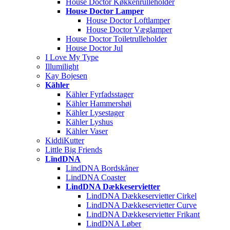
House Doctor Køkkenrulleholder
House Doctor Lamper
House Doctor Loftlamper
House Doctor Væglamper
House Doctor Toiletrulleholder
House Doctor Jul
I Love My Type
Illumilight
Kay Bojesen
Kähler
Kähler Fyrfadsstager
Kähler Hammershøi
Kähler Lysestager
Kähler Lyshus
Kähler Vaser
KiddiKutter
Little Big Friends
LïndDNA
LindDNA Bordskåner
LindDNA Coaster
LindDNA Dækkeservietter
LindDNA Dækkeservietter Cirkel
LindDNA Dækkeservietter Curve
LindDNA Dækkeservietter Frikant
LindDNA Løber