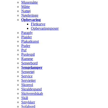
Musemåtte
Måtte
Nattøj
Nøgleringe
Opbevaring
Fletkurve
Opbevaringsposer
Paraply
Plaider
Plakatkunst
Puder
Puf
Puslespil
Ramme
Sengebord
Sengelamper
Sengetøj
Service
Servietter
Skoreol
Skraldespand
Skriveredskab
Skål
Smykker
Sofabord