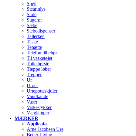
Spejl
Stearinlys
Stole
Sugerør
Sæbe
Sæbedispenser
Tallerken
Taske
Tehætte
Telefon tilbehør
Til vasketøjet
Toiletbørste
Tæppe løber
Tæpper
Ur
Uroer
Urtepotteskjuler
Vandkande
Vaser
Viskestykker
Væglamper
MÆRKER
Applicata
Arne Jacobsen Ure
Better Living