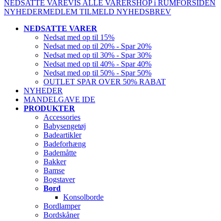
NEDSATTE VARE
VIS ALLE VARER
SHOP i RUM
FORSIDEN
NYHEDER
MEDLEM
TILMELD NYHEDSBREV
NEDSATTE VARER
Nedsat med op til 15%
Nedsat med op til 20% - Spar 20%
Nedsat med op til 30% - Spar 30%
Nedsat med op til 40% - Spar 40%
Nedsat med op til 50% - Spar 50%
OUTLET SPAR OVER 50% RABAT
NYHEDER
MANDELGAVE IDE
PRODUKTER
Accessories
Babysengetøj
Badeartikler
Badeforhæng
Bademåtte
Bakker
Bamse
Bogstaver
Bord
Konsolborde
Bordlamper
Bordskåner