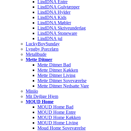
LindDNA Entre
LindDNA Gulvtæpper
LindDNA Hylder
LindDNA Kids
LindDNA Møbler
LindDNA Skriveunderlag
LindDNA Stoneware
LindDNA jul
LuckyBoySunday
Lyngby Porcelæn
Metallbude
Mette Ditmer
Mette Ditmer Bad
Mette Ditmer Køkken
Mette Ditmer Living
Mette Ditmer Soveværelse
Mette Ditmer Nedsatte Vare
Miniio
Mit Dejlige Hjem
MOUD Home
MOUD Home Bad
MOUD Home Entre
MOUD Home Køkken
MOUD Home Living
Moud Home Soveværelse