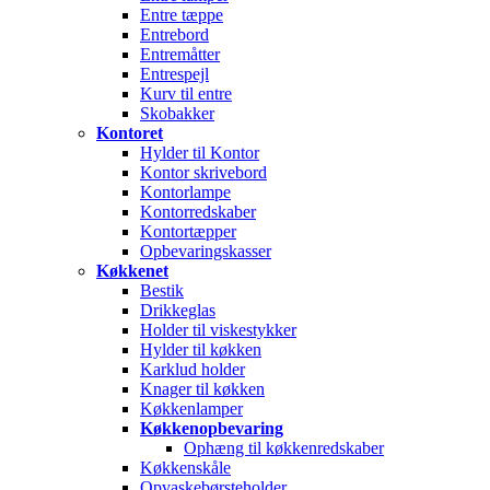
Entre tæppe
Entrebord
Entremåtter
Entrespejl
Kurv til entre
Skobakker
Kontoret
Hylder til Kontor
Kontor skrivebord
Kontorlampe
Kontorredskaber
Kontortæpper
Opbevaringskasser
Køkkenet
Bestik
Drikkeglas
Holder til viskestykker
Hylder til køkken
Karklud holder
Knager til køkken
Køkkenlamper
Køkkenopbevaring
Ophæng til køkkenredskaber
Køkkenskåle
Opvaskebørsteholder