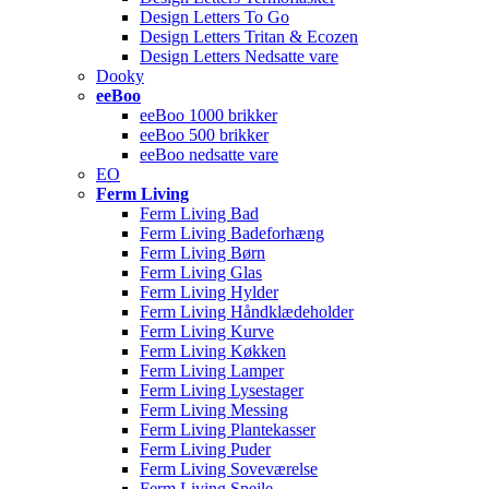
Design Letters To Go
Design Letters Tritan & Ecozen
Design Letters Nedsatte vare
Dooky
eeBoo
eeBoo 1000 brikker
eeBoo 500 brikker
eeBoo nedsatte vare
EO
Ferm Living
Ferm Living Bad
Ferm Living Badeforhæng
Ferm Living Børn
Ferm Living Glas
Ferm Living Hylder
Ferm Living Håndklædeholder
Ferm Living Kurve
Ferm Living Køkken
Ferm Living Lamper
Ferm Living Lysestager
Ferm Living Messing
Ferm Living Plantekasser
Ferm Living Puder
Ferm Living Soveværelse
Ferm Living Spejle