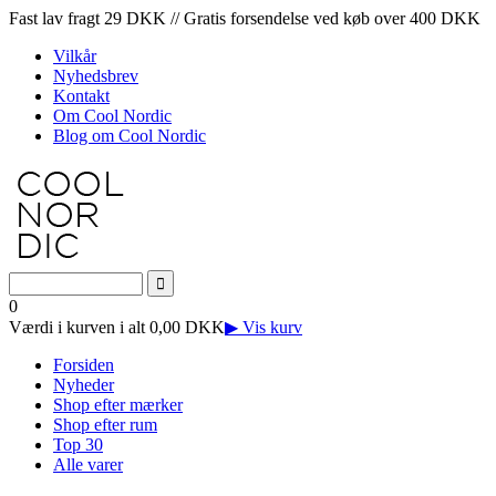
Fast lav fragt 29 DKK // Gratis forsendelse ved køb over 400 DKK
Vilkår
Nyhedsbrev
Kontakt
Om Cool Nordic
Blog om Cool Nordic
0
Værdi i kurven i alt 0,00 DKK
▶ Vis kurv
Forsiden
Nyheder
Shop efter mærker
Shop efter rum
Top 30
Alle varer