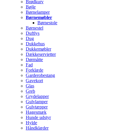
Brødkurv
Bøjle
Børnelamper
Børnemøbler
Børnestole
Børnestel
Duftlys
Dug
Dukkehus
Dukkemøbler
Dækkeservietter
Dørmåtte
Fad
Forklæde
Garderobestang
Gavekort
Glas
Greb
Grydelapper
Gulvlamper
Gulvtæpper
Hagesmæk
Hunde udstyr
Hylde
Håndklæder