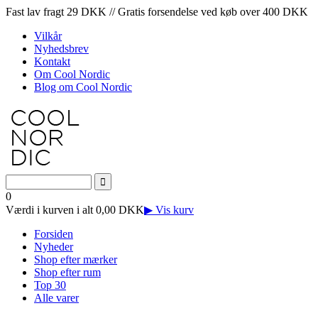
Fast lav fragt 29 DKK // Gratis forsendelse ved køb over 400 DKK
Vilkår
Nyhedsbrev
Kontakt
Om Cool Nordic
Blog om Cool Nordic
0
Værdi i kurven i alt 0,00 DKK
▶ Vis kurv
Forsiden
Nyheder
Shop efter mærker
Shop efter rum
Top 30
Alle varer