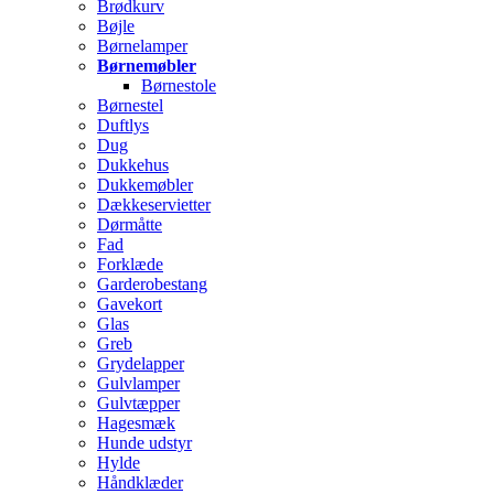
Brødkurv
Bøjle
Børnelamper
Børnemøbler
Børnestole
Børnestel
Duftlys
Dug
Dukkehus
Dukkemøbler
Dækkeservietter
Dørmåtte
Fad
Forklæde
Garderobestang
Gavekort
Glas
Greb
Grydelapper
Gulvlamper
Gulvtæpper
Hagesmæk
Hunde udstyr
Hylde
Håndklæder