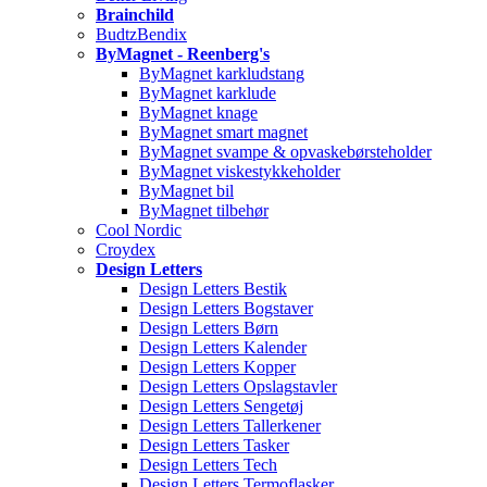
Brainchild
BudtzBendix
ByMagnet - Reenberg's
ByMagnet karkludstang
ByMagnet karklude
ByMagnet knage
ByMagnet smart magnet
ByMagnet svampe & opvaskebørsteholder
ByMagnet viskestykkeholder
ByMagnet bil
ByMagnet tilbehør
Cool Nordic
Croydex
Design Letters
Design Letters Bestik
Design Letters Bogstaver
Design Letters Børn
Design Letters Kalender
Design Letters Kopper
Design Letters Opslagstavler
Design Letters Sengetøj
Design Letters Tallerkener
Design Letters Tasker
Design Letters Tech
Design Letters Termoflasker