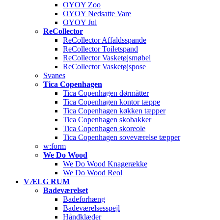
OYOY Zoo
OYOY Nedsatte Vare
OYOY Jul
ReCollector
ReCollector Affaldsspande
ReCollector Toiletspand
ReCollector Vasketøjsmøbel
ReCollector Vasketøjspose
Svanes
Tica Copenhagen
Tica Copenhagen dørmåtter
Tica Copenhagen kontor tæppe
Tica Copenhagen køkken tæpper
Tica Copenhagen skobakker
Tica Copenhagen skoreole
Tica Copenhagen soveværelse tæpper
w:form
We Do Wood
We Do Wood Knagerække
We Do Wood Reol
VÆLG RUM
Badeværelset
Badeforhæng
Badeværelsesspejl
Håndklæder