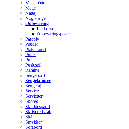
Musemåtte
Måtte
Nattøj
Nøgleringe
Opbevaring
Fletkurve
Opbevaringsposer
Paraply
Plaider
Plakatkunst
Puder
Puf
Puslespil
Ramme
Sengebord
Sengelamper
Sengetøj
Service
Servietter
Skoreol
Skraldespand
Skriveredskab
Skål
Smykker
Sofabord