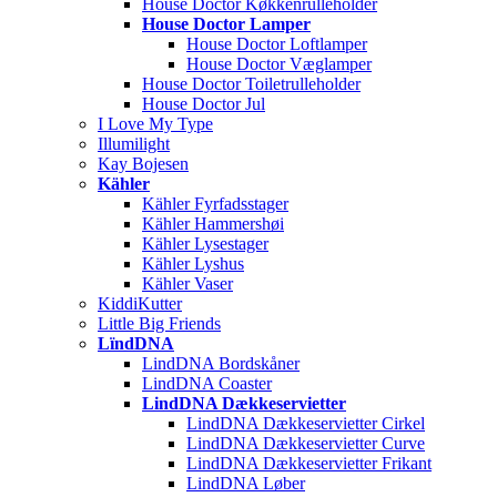
House Doctor Køkkenrulleholder
House Doctor Lamper
House Doctor Loftlamper
House Doctor Væglamper
House Doctor Toiletrulleholder
House Doctor Jul
I Love My Type
Illumilight
Kay Bojesen
Kähler
Kähler Fyrfadsstager
Kähler Hammershøi
Kähler Lysestager
Kähler Lyshus
Kähler Vaser
KiddiKutter
Little Big Friends
LïndDNA
LindDNA Bordskåner
LindDNA Coaster
LindDNA Dækkeservietter
LindDNA Dækkeservietter Cirkel
LindDNA Dækkeservietter Curve
LindDNA Dækkeservietter Frikant
LindDNA Løber