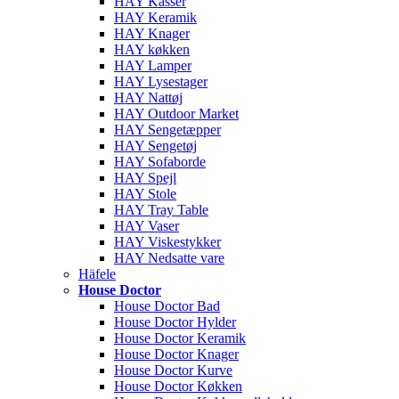
HAY Kasser
HAY Keramik
HAY Knager
HAY køkken
HAY Lamper
HAY Lysestager
HAY Nattøj
HAY Outdoor Market
HAY Sengetæpper
HAY Sengetøj
HAY Sofaborde
HAY Spejl
HAY Stole
HAY Tray Table
HAY Vaser
HAY Viskestykker
HAY Nedsatte vare
Häfele
House Doctor
House Doctor Bad
House Doctor Hylder
House Doctor Keramik
House Doctor Knager
House Doctor Kurve
House Doctor Køkken