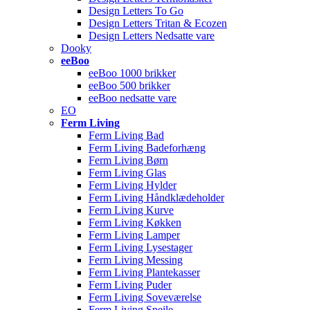
Design Letters To Go
Design Letters Tritan & Ecozen
Design Letters Nedsatte vare
Dooky
eeBoo
eeBoo 1000 brikker
eeBoo 500 brikker
eeBoo nedsatte vare
EO
Ferm Living
Ferm Living Bad
Ferm Living Badeforhæng
Ferm Living Børn
Ferm Living Glas
Ferm Living Hylder
Ferm Living Håndklædeholder
Ferm Living Kurve
Ferm Living Køkken
Ferm Living Lamper
Ferm Living Lysestager
Ferm Living Messing
Ferm Living Plantekasser
Ferm Living Puder
Ferm Living Soveværelse
Ferm Living Spejle