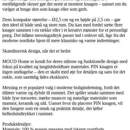
medfølgende skruer gør det nemt at montere knagen – uanset om du
vælger at bruge den som knage eller som greb.
Dens kompakte størrelse – Ø2,5 cm og en højde på 2,5 cm – gør
den ideel til både små og store rum. Du kan med fordel sætte flere
knager sammen i en række eller i et kreativt mønster for et personligt
præg. Det tidløse messingudtryk passer ind i enhver stil, lige fra det
moderne nordiske hjem til mere klassiske og varme indretninger.
Skandinavisk design, når det er bedst
MOUD Home er kendt for deres stilrene og funktionelle design med
fokus på kvalitet og langtidsholdbare materialer. PIN knagen er
ingen undtagelse – den er skabt med øje for detaljen og sans for det
enkle, som samtidig føles eksklusivt.
Messing er et populært valg i moderne boligindretning, fordi det
tilfører varme og dybde til rummet. Det spiller smukt sammen med
både lyse træsorter, mørke nuancer og naturlige materialer som
marmor, keramik og uld. Uanset hvor du placerer PIN knagen, vil
den fungere som en smuk og praktisk detalje, der løfter
helhedsindtrykket i rummet.
Produktdetaljer:
Materiale: 100 % massiv messing med lakeret overflade