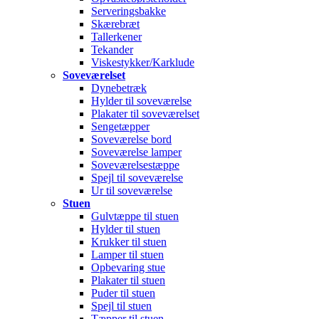
Serveringsbakke
Skærebræt
Tallerkener
Tekander
Viskestykker/Karklude
Soveværelset
Dynebetræk
Hylder til soveværelse
Plakater til soveværelset
Sengetæpper
Soveværelse bord
Soveværelse lamper
Soveværelsestæppe
Spejl til soveværelse
Ur til soveværelse
Stuen
Gulvtæppe til stuen
Hylder til stuen
Krukker til stuen
Lamper til stuen
Opbevaring stue
Plakater til stuen
Puder til stuen
Spejl til stuen
Tæpper til stuen