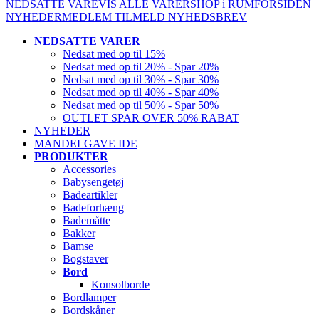
NEDSATTE VARE
VIS ALLE VARER
SHOP i RUM
FORSIDEN
NYHEDER
MEDLEM
TILMELD NYHEDSBREV
NEDSATTE VARER
Nedsat med op til 15%
Nedsat med op til 20% - Spar 20%
Nedsat med op til 30% - Spar 30%
Nedsat med op til 40% - Spar 40%
Nedsat med op til 50% - Spar 50%
OUTLET SPAR OVER 50% RABAT
NYHEDER
MANDELGAVE IDE
PRODUKTER
Accessories
Babysengetøj
Badeartikler
Badeforhæng
Bademåtte
Bakker
Bamse
Bogstaver
Bord
Konsolborde
Bordlamper
Bordskåner