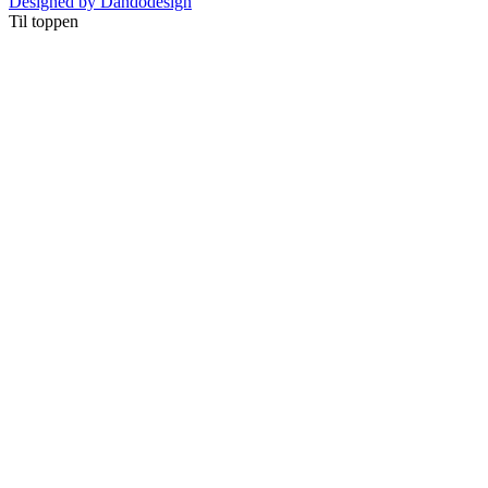
Designed by Dandodesign
Til toppen