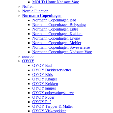
MOUD Home Nedsatte Vare
Nofred
Nordic Function
Normann Copenhagen
Normann Copenhagen Bad
Normann Copenhagen Belysning
Normann Copenhagen Entre
Normann Copenhagen Køkken
Normann Copenhagen Living
Normann Copenhagen Møbler
Normann Copenhagen Soveværelse
Normann Copenhagen Nedsatte Vare
nuuroo
OYOY
OYOY Bad
OYOY Dækkeservietter
OYOY Kids
OYOY Knager
OYOY Køkken
OYOY lamper
OYOY opbevaringskurve
OYOY Puder
OYOY Puf
OYOY Tæpper & Måtter
OYOY Viskestykker