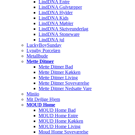
LindDNA Entre
LindDNA Gulvtæpper
LindDNA Hylder
LindDNA Kids
LindDNA Møbler
LindDNA Skriveunderlag
LindDNA Stoneware
LindDNA jul
LuckyBoySunday
Lyngby Porcelæn
Metallbude
Mette Ditmer
Mette Ditmer Bad
Mette Ditmer Køkken
Mette Ditmer Living
Mette Ditmer Soveværelse
Mette Ditmer Nedsatte Vare
Miniio
Mit Dejlige Hjem
MOUD Home
MOUD Home Bad
MOUD Home Entre
MOUD Home Køkken
MOUD Home Living
Moud Home Soveværelse