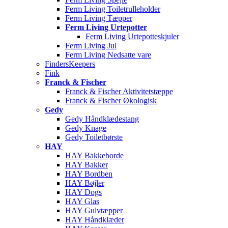
Ferm Living Toiletrulleholder
Ferm Living Tæpper
Ferm Living Urtepotter
Ferm Living Urtepotteskjuler
Ferm Living Jul
Ferm Living Nedsatte vare
FindersKeepers
Fink
Franck & Fischer
Franck & Fischer Aktivitetstæppe
Franck & Fischer Økologisk
Gedy
Gedy Håndklædestang
Gedy Knage
Gedy Toiletbørste
HAY
HAY Bakkeborde
HAY Bakker
HAY Bordben
HAY Bøjler
HAY Dogs
HAY Glas
HAY Gulvtæpper
HAY Håndklæder