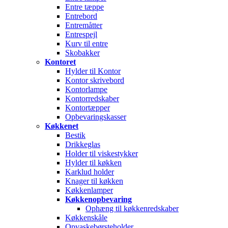
Entre tæppe
Entrebord
Entremåtter
Entrespejl
Kurv til entre
Skobakker
Kontoret
Hylder til Kontor
Kontor skrivebord
Kontorlampe
Kontorredskaber
Kontortæpper
Opbevaringskasser
Køkkenet
Bestik
Drikkeglas
Holder til viskestykker
Hylder til køkken
Karklud holder
Knager til køkken
Køkkenlamper
Køkkenopbevaring
Ophæng til køkkenredskaber
Køkkenskåle
Opvaskebørsteholder