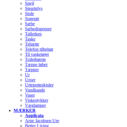
Spejl
Stearinlys
Stole
Sugerør
Sæbe
Sæbedispenser
Tallerken
Taske
Tehætte
Telefon tilbehør
Til vasketøjet
Toiletbørste
Tæppe løber
Tæpper
Ur
Uroer
Urtepotteskjuler
Vandkande
Vaser
Viskestykker
Væglamper
MÆRKER
Applicata
Arne Jacobsen Ure
Better Living