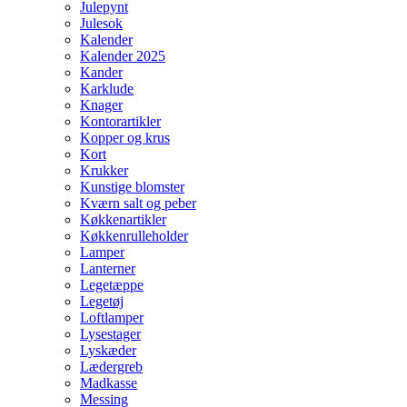
Julepynt
Julesok
Kalender
Kalender 2025
Kander
Karklude
Knager
Kontorartikler
Kopper og krus
Kort
Krukker
Kunstige blomster
Kværn salt og peber
Køkkenartikler
Køkkenrulleholder
Lamper
Lanterner
Legetæppe
Legetøj
Loftlamper
Lysestager
Lyskæder
Lædergreb
Madkasse
Messing