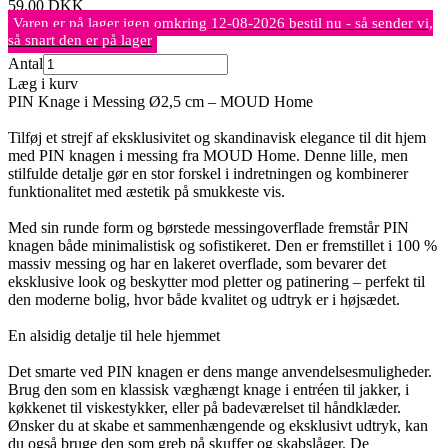
59,00
DKK
Varen er på lager igen omkring 12-08-2026 bestil nu - så sender vi,
så snart den er på lager
Antal
Læg i kurv
PIN Knage i Messing Ø2,5 cm – MOUD Home
Tilføj et strejf af eksklusivitet og skandinavisk elegance til dit hjem
med PIN knagen i messing fra MOUD Home. Denne lille, men
stilfulde detalje gør en stor forskel i indretningen og kombinerer
funktionalitet med æstetik på smukkeste vis.
Med sin runde form og børstede messingoverflade fremstår PIN
knagen både minimalistisk og sofistikeret. Den er fremstillet i 100 %
massiv messing og har en lakeret overflade, som bevarer det
eksklusive look og beskytter mod pletter og patinering – perfekt til
den moderne bolig, hvor både kvalitet og udtryk er i højsædet.
En alsidig detalje til hele hjemmet
Det smarte ved PIN knagen er dens mange anvendelsesmuligheder.
Brug den som en klassisk væghængt knage i entréen til jakker, i
køkkenet til viskestykker, eller på badeværelset til håndklæder.
Ønsker du at skabe et sammenhængende og eksklusivt udtryk, kan
du også bruge den som greb på skuffer og skabslåger. De