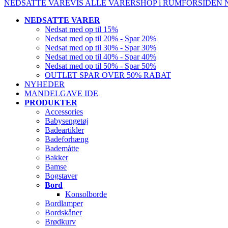
NEDSATTE VARE
VIS ALLE VARER
SHOP i RUM
FORSIDEN
NEDSATTE VARER
Nedsat med op til 15%
Nedsat med op til 20% - Spar 20%
Nedsat med op til 30% - Spar 30%
Nedsat med op til 40% - Spar 40%
Nedsat med op til 50% - Spar 50%
OUTLET SPAR OVER 50% RABAT
NYHEDER
MANDELGAVE IDE
PRODUKTER
Accessories
Babysengetøj
Badeartikler
Badeforhæng
Bademåtte
Bakker
Bamse
Bogstaver
Bord
Konsolborde
Bordlamper
Bordskåner
Brødkurv