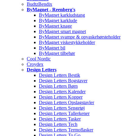
BudtzBendix
ByMagnet - Reenberg's
ByMagnet karkludstang
ByMagnet karklude
ByMagnet knage
ByMagnet smart magnet
ByMagnet svampe & opvaskebørsteholder
ByMagnet viskestykkeholder
ByMagnet bil
ByMagnet tilbehør
Cool Nordic
Croydex
Design Letters
Design Letters Bestik
Design Letters Bogstaver
Design Letters Børn
Design Letters Kalender
Design Letters Kopper
Design Letters Opslagstavler
Design Letters Sengetøj
Design Letters Tallerkener
Design Letters Tasker
Design Letters Tech
Design Letters Termoflasker
Design Letters To Go