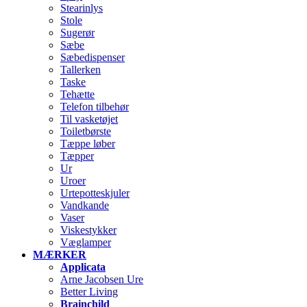
Stearinlys
Stole
Sugerør
Sæbe
Sæbedispenser
Tallerken
Taske
Tehætte
Telefon tilbehør
Til vasketøjet
Toiletbørste
Tæppe løber
Tæpper
Ur
Uroer
Urtepotteskjuler
Vandkande
Vaser
Viskestykker
Væglamper
MÆRKER
Applicata
Arne Jacobsen Ure
Better Living
Brainchild