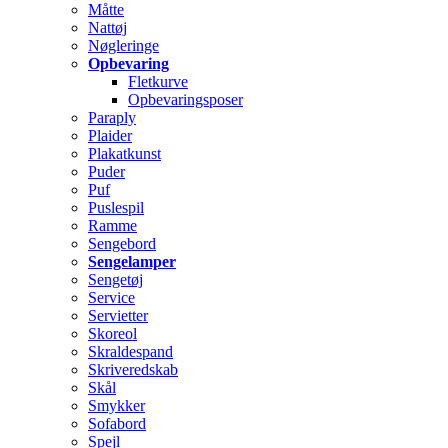
Måtte
Nattøj
Nøgleringe
Opbevaring
Fletkurve
Opbevaringsposer
Paraply
Plaider
Plakatkunst
Puder
Puf
Puslespil
Ramme
Sengebord
Sengelamper
Sengetøj
Service
Servietter
Skoreol
Skraldespand
Skriveredskab
Skål
Smykker
Sofabord
Spejl