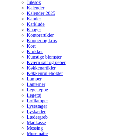
Julesok
Kalender
Kalender 2025
Kander
Karklude
Knager
Kontorartikler
Kopper og krus
Kort
Krukker
Kunstige blomster
Kværn salt og peber
Køkkenartikler
Køkkenrulleholder
Lamper
Lanterner
Legetæppe
Legetøj
Loftlamper
Lysestager
Lyskæder
Lædergreb
Madkasse
Messing
Musemåtte