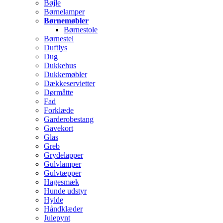
Bøjle
Børnelamper
Børnemøbler
Børnestole
Børnestel
Duftlys
Dug
Dukkehus
Dukkemøbler
Dækkeservietter
Dørmåtte
Fad
Forklæde
Garderobestang
Gavekort
Glas
Greb
Grydelapper
Gulvlamper
Gulvtæpper
Hagesmæk
Hunde udstyr
Hylde
Håndklæder
Julepynt