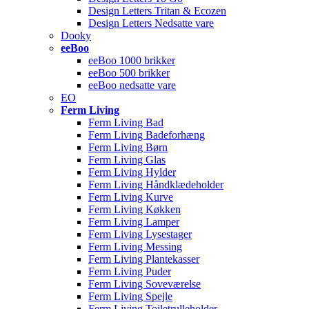
Design Letters Tritan & Ecozen
Design Letters Nedsatte vare
Dooky
eeBoo
eeBoo 1000 brikker
eeBoo 500 brikker
eeBoo nedsatte vare
EO
Ferm Living
Ferm Living Bad
Ferm Living Badeforhæng
Ferm Living Børn
Ferm Living Glas
Ferm Living Hylder
Ferm Living Håndklædeholder
Ferm Living Kurve
Ferm Living Køkken
Ferm Living Lamper
Ferm Living Lysestager
Ferm Living Messing
Ferm Living Plantekasser
Ferm Living Puder
Ferm Living Soveværelse
Ferm Living Spejle
Ferm Living Toiletrulleholder