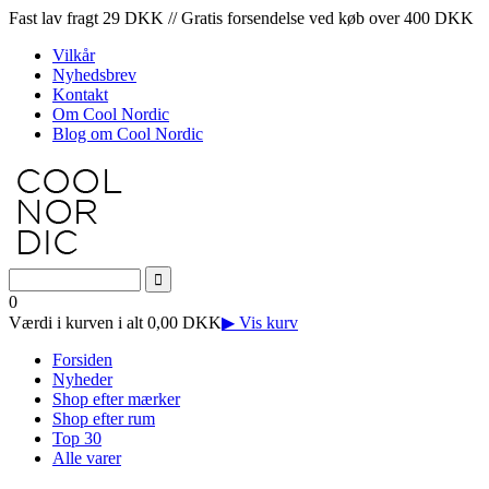
Fast lav fragt 29 DKK // Gratis forsendelse ved køb over 400 DKK
Vilkår
Nyhedsbrev
Kontakt
Om Cool Nordic
Blog om Cool Nordic
0
Værdi i kurven i alt 0,00 DKK
▶ Vis kurv
Forsiden
Nyheder
Shop efter mærker
Shop efter rum
Top 30
Alle varer