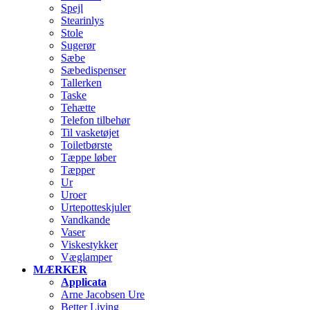
Spejl
Stearinlys
Stole
Sugerør
Sæbe
Sæbedispenser
Tallerken
Taske
Tehætte
Telefon tilbehør
Til vasketøjet
Toiletbørste
Tæppe løber
Tæpper
Ur
Uroer
Urtepotteskjuler
Vandkande
Vaser
Viskestykker
Væglamper
MÆRKER
Applicata
Arne Jacobsen Ure
Better Living