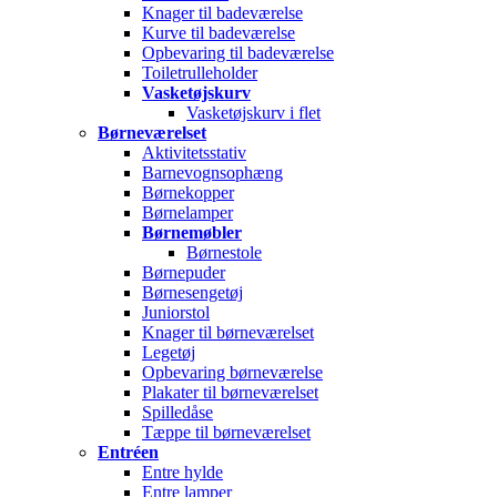
Knager til badeværelse
Kurve til badeværelse
Opbevaring til badeværelse
Toiletrulleholder
Vasketøjskurv
Vasketøjskurv i flet
Børneværelset
Aktivitetsstativ
Barnevognsophæng
Børnekopper
Børnelamper
Børnemøbler
Børnestole
Børnepuder
Børnesengetøj
Juniorstol
Knager til børneværelset
Legetøj
Opbevaring børneværelse
Plakater til børneværelset
Spilledåse
Tæppe til børneværelset
Entréen
Entre hylde
Entre lamper