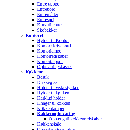
Entre tæppe
Entrebord
Entremåtter
Entrespejl
Kurv til entre
Skobakker
Kontoret
Hylder til Kontor
Kontor skrivebord
Kontorlampe
Kontorredskaber
Kontortæpper
Opbevaringskasser
Køkkenet
Bestik
Drikkeglas
Holder til viskestykker
Hylder til køkken
Karklud holder
Knager til køkken
Køkkenlamper
Køkkenopbevaring
Ophæng til køkkenredskaber
Køkkenskåle
Opvaskebørsteholder