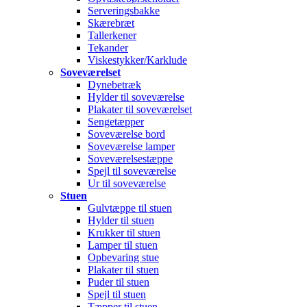
Serveringsbakke
Skærebræt
Tallerkener
Tekander
Viskestykker/Karklude
Soveværelset
Dynebetræk
Hylder til soveværelse
Plakater til soveværelset
Sengetæpper
Soveværelse bord
Soveværelse lamper
Soveværelsestæppe
Spejl til soveværelse
Ur til soveværelse
Stuen
Gulvtæppe til stuen
Hylder til stuen
Krukker til stuen
Lamper til stuen
Opbevaring stue
Plakater til stuen
Puder til stuen
Spejl til stuen
Tæpper til stuen