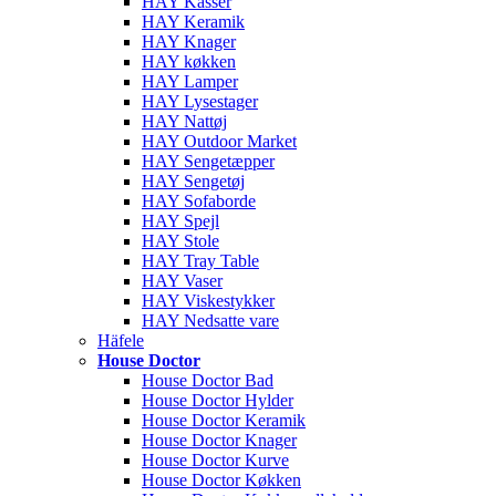
HAY Kasser
HAY Keramik
HAY Knager
HAY køkken
HAY Lamper
HAY Lysestager
HAY Nattøj
HAY Outdoor Market
HAY Sengetæpper
HAY Sengetøj
HAY Sofaborde
HAY Spejl
HAY Stole
HAY Tray Table
HAY Vaser
HAY Viskestykker
HAY Nedsatte vare
Häfele
House Doctor
House Doctor Bad
House Doctor Hylder
House Doctor Keramik
House Doctor Knager
House Doctor Kurve
House Doctor Køkken