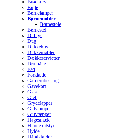
Brødkurv
Bøjle
Børnelamper
Børnemøbler
Børnestole
Børnestel
Duftlys
Dug
Dukkehus
Dukkemøbler
Dækkeservietter
Dørmåtte
Fad
Forklæde
Garderobestang
Gavekort
Glas
Greb
Grydelapper
Gulvlamper
Gulvtæpper
Hagesmæk
Hunde udstyr
Hylde
Håndklæder