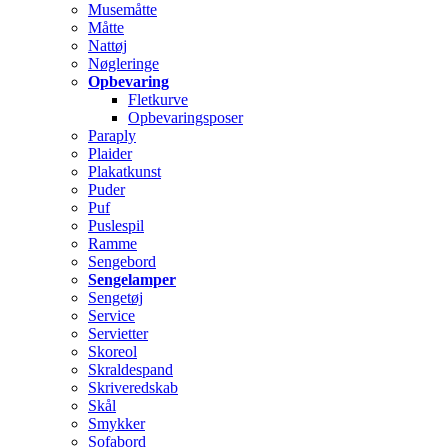
Musemåtte
Måtte
Nattøj
Nøgleringe
Opbevaring
Fletkurve
Opbevaringsposer
Paraply
Plaider
Plakatkunst
Puder
Puf
Puslespil
Ramme
Sengebord
Sengelamper
Sengetøj
Service
Servietter
Skoreol
Skraldespand
Skriveredskab
Skål
Smykker
Sofabord