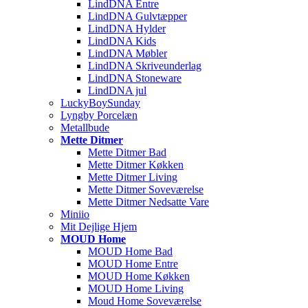
LindDNA Entre
LindDNA Gulvtæpper
LindDNA Hylder
LindDNA Kids
LindDNA Møbler
LindDNA Skriveunderlag
LindDNA Stoneware
LindDNA jul
LuckyBoySunday
Lyngby Porcelæn
Metallbude
Mette Ditmer
Mette Ditmer Bad
Mette Ditmer Køkken
Mette Ditmer Living
Mette Ditmer Soveværelse
Mette Ditmer Nedsatte Vare
Miniio
Mit Dejlige Hjem
MOUD Home
MOUD Home Bad
MOUD Home Entre
MOUD Home Køkken
MOUD Home Living
Moud Home Soveværelse