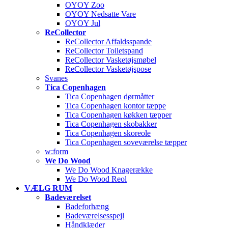
OYOY Zoo
OYOY Nedsatte Vare
OYOY Jul
ReCollector
ReCollector Affaldsspande
ReCollector Toiletspand
ReCollector Vasketøjsmøbel
ReCollector Vasketøjspose
Svanes
Tica Copenhagen
Tica Copenhagen dørmåtter
Tica Copenhagen kontor tæppe
Tica Copenhagen køkken tæpper
Tica Copenhagen skobakker
Tica Copenhagen skoreole
Tica Copenhagen soveværelse tæpper
w:form
We Do Wood
We Do Wood Knagerække
We Do Wood Reol
VÆLG RUM
Badeværelset
Badeforhæng
Badeværelsesspejl
Håndklæder