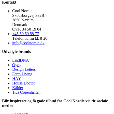
Kontakt
Cool Nordic
Skodsborgvej 382B
2850 Nærum
Denmark
CVR 34 50 19 04
+45 50 59 58 77
Telefontid fra kl. 8-20
info@coolnordic.dk
Udvalgte brands
LindDNA
Oyoy
Design Letters
Ferm Living
HAY
House Doctor
Kähler
Tica Copenhagen
Bliv inspireret og få gode tilbud fra Cool Nordic via de sociale
medier