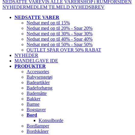
NEDSATTE VARE
VIS ALLE VARER
SHOP i RUM
FORSIDEN
NYHEDER
MEDLEM
TILMELD NYHEDSBREV
NEDSATTE VARER
Nedsat med op til 15%
Nedsat med op til 20% - Spar 20%
Nedsat med op til 30% - Spar 30%
Nedsat med op til 40% - Spar 40%
Nedsat med op til 50% - Spar 50%
OUTLET SPAR OVER 50% RABAT
NYHEDER
MANDELGAVE IDE
PRODUKTER
Accessories
Babysengetøj
Badeartikler
Badeforhæng
Bademåtte
Bakker
Bamse
Bogstaver
Bord
Konsolborde
Bordlamper
Bordskåner