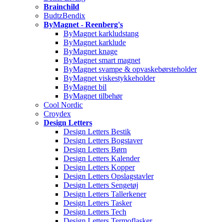
Brainchild
BudtzBendix
ByMagnet - Reenberg's
ByMagnet karkludstang
ByMagnet karklude
ByMagnet knage
ByMagnet smart magnet
ByMagnet svampe & opvaskebørsteholder
ByMagnet viskestykkeholder
ByMagnet bil
ByMagnet tilbehør
Cool Nordic
Croydex
Design Letters
Design Letters Bestik
Design Letters Bogstaver
Design Letters Børn
Design Letters Kalender
Design Letters Kopper
Design Letters Opslagstavler
Design Letters Sengetøj
Design Letters Tallerkener
Design Letters Tasker
Design Letters Tech
Design Letters Termoflasker