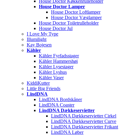
House Doctor Køkkenrulleholder
House Doctor Lamper
House Doctor Loftlamper
House Doctor Væglamper
House Doctor Toiletrulleholder
House Doctor Jul
I Love My Type
Illumilight
Kay Bojesen
Kähler
Kähler Fyrfadsstager
Kähler Hammershøi
Kähler Lysestager
Kähler Lyshus
Kähler Vaser
KiddiKutter
Little Big Friends
LïndDNA
LindDNA Bordskåner
LindDNA Coaster
LindDNA Dækkeservietter
LindDNA Dækkeservietter Cirkel
LindDNA Dækkeservietter Curve
LindDNA Dækkeservietter Frikant
LindDNA Løber