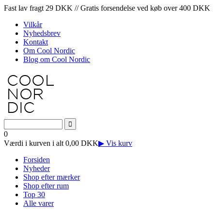
Fast lav fragt 29 DKK // Gratis forsendelse ved køb over 400 DKK
Vilkår
Nyhedsbrev
Kontakt
Om Cool Nordic
Blog om Cool Nordic
0
Værdi i kurven i alt 0,00 DKK
▶ Vis kurv
Forsiden
Nyheder
Shop efter mærker
Shop efter rum
Top 30
Alle varer