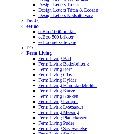
Design Letters To Go
Design Letters Tritan & Ecozen
Design Letters Nedsatte vare
Dooky
eeBoo
eeBoo 1000 brikker
eeBoo 500 brikker
eeBoo nedsatte vare
EO
Ferm Living
Ferm Living Bad
Ferm Living Badeforhæng
Ferm Living Børn
Ferm Living Glas
Ferm Living Hylder
Ferm Living Håndklædeholder
Ferm Living Kurve
Ferm Living Køkken
Ferm Living Lamper
Ferm Living Lysestager
Ferm Living Messing
Ferm Living Plantekasser
Ferm Living Puder
Ferm Living Soveværelse
Ferm Living Spejle