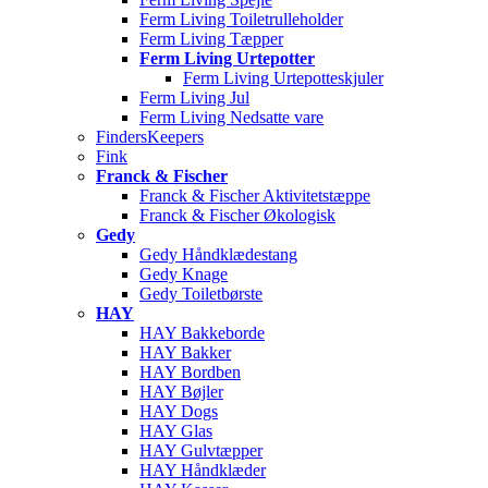
Ferm Living Toiletrulleholder
Ferm Living Tæpper
Ferm Living Urtepotter
Ferm Living Urtepotteskjuler
Ferm Living Jul
Ferm Living Nedsatte vare
FindersKeepers
Fink
Franck & Fischer
Franck & Fischer Aktivitetstæppe
Franck & Fischer Økologisk
Gedy
Gedy Håndklædestang
Gedy Knage
Gedy Toiletbørste
HAY
HAY Bakkeborde
HAY Bakker
HAY Bordben
HAY Bøjler
HAY Dogs
HAY Glas
HAY Gulvtæpper
HAY Håndklæder