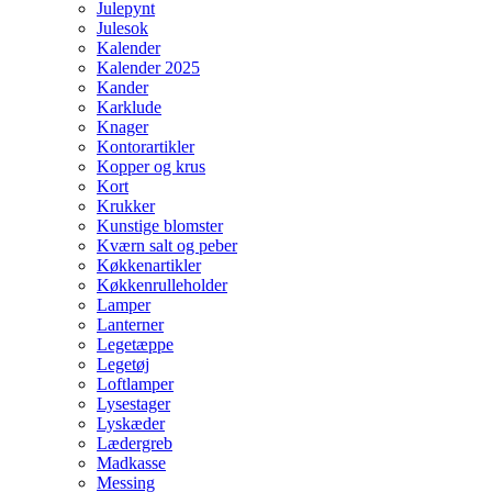
Julepynt
Julesok
Kalender
Kalender 2025
Kander
Karklude
Knager
Kontorartikler
Kopper og krus
Kort
Krukker
Kunstige blomster
Kværn salt og peber
Køkkenartikler
Køkkenrulleholder
Lamper
Lanterner
Legetæppe
Legetøj
Loftlamper
Lysestager
Lyskæder
Lædergreb
Madkasse
Messing