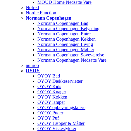
MOUD Home Nedsatte Vare
Nofred
Nordic Function
Normann Copenhagen
Normann Copenhagen Bad
Normann Copenhagen Belysning
Normann Copenhagen Entre
Normann Copenhagen Køkken
Normann Copenhagen Living
Normann Copenhagen Møbler
Normann Copenhagen Soveværelse
Normann Copenhagen Nedsatte Vare
nuuroo
OYOY
OYOY Bad
OYOY Dækkeservietter
OYOY Kids
OYOY Knager
OYOY Køkken
OYOY lamper
OYOY opbevaringskurve
OYOY Puder
OYOY Puf
OYOY Tæpper & Måtter
OYOY Viskestykker