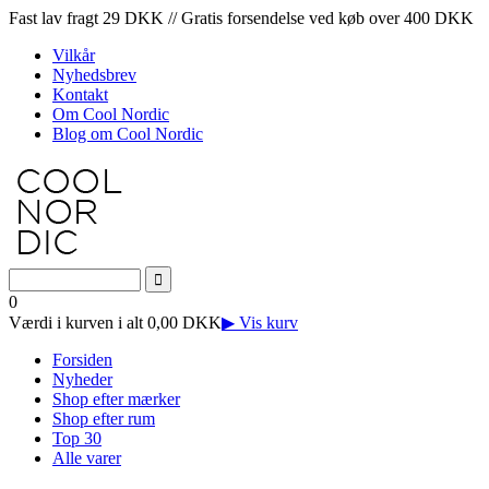
Fast lav fragt 29 DKK // Gratis forsendelse ved køb over 400 DKK
Vilkår
Nyhedsbrev
Kontakt
Om Cool Nordic
Blog om Cool Nordic
0
Værdi i kurven i alt 0,00 DKK
▶ Vis kurv
Forsiden
Nyheder
Shop efter mærker
Shop efter rum
Top 30
Alle varer