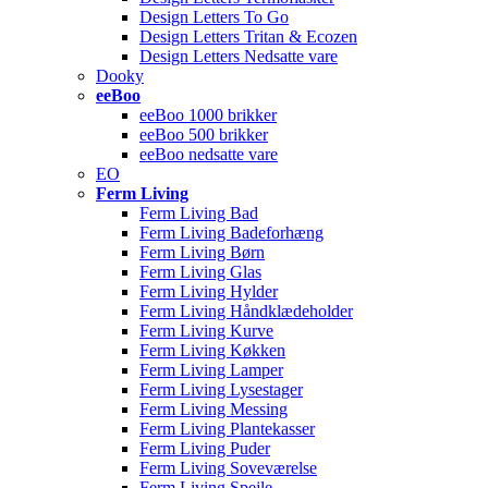
Design Letters To Go
Design Letters Tritan & Ecozen
Design Letters Nedsatte vare
Dooky
eeBoo
eeBoo 1000 brikker
eeBoo 500 brikker
eeBoo nedsatte vare
EO
Ferm Living
Ferm Living Bad
Ferm Living Badeforhæng
Ferm Living Børn
Ferm Living Glas
Ferm Living Hylder
Ferm Living Håndklædeholder
Ferm Living Kurve
Ferm Living Køkken
Ferm Living Lamper
Ferm Living Lysestager
Ferm Living Messing
Ferm Living Plantekasser
Ferm Living Puder
Ferm Living Soveværelse
Ferm Living Spejle