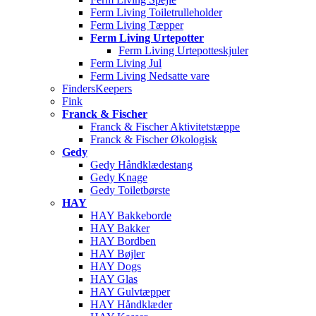
Ferm Living Toiletrulleholder
Ferm Living Tæpper
Ferm Living Urtepotter
Ferm Living Urtepotteskjuler
Ferm Living Jul
Ferm Living Nedsatte vare
FindersKeepers
Fink
Franck & Fischer
Franck & Fischer Aktivitetstæppe
Franck & Fischer Økologisk
Gedy
Gedy Håndklædestang
Gedy Knage
Gedy Toiletbørste
HAY
HAY Bakkeborde
HAY Bakker
HAY Bordben
HAY Bøjler
HAY Dogs
HAY Glas
HAY Gulvtæpper
HAY Håndklæder