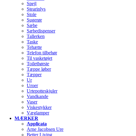
Spejl
Stearinlys
Stole
Sugerør
Sæbe
Sæbedispenser
Tallerken
Taske
Tehætte
Telefon tilbehør
Til vasketøjet
Toiletbørste
Tæppe løber
Tæpper
Ur
Uroer
Urtepotteskjuler
Vandkande
Vaser
Viskestykker
Væglamper
MÆRKER
Applicata
Arne Jacobsen Ure
Better Living