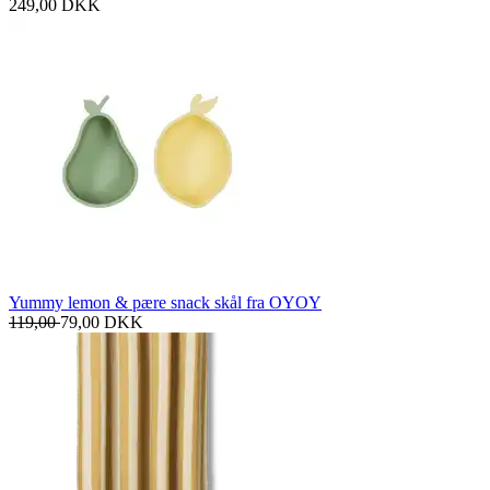
249,00
DKK
Yummy lemon & pære snack skål fra OYOY
119,00
79,00
DKK