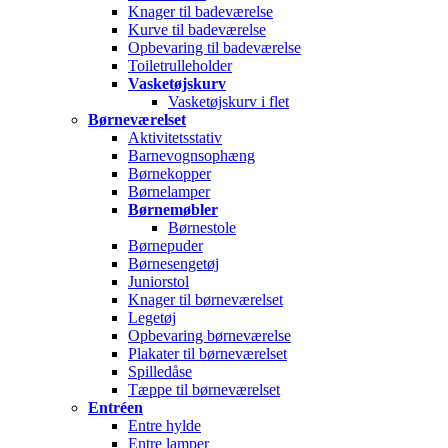
Knager til badeværelse
Kurve til badeværelse
Opbevaring til badeværelse
Toiletrulleholder
Vasketøjskurv
Vasketøjskurv i flet
Børneværelset
Aktivitetsstativ
Barnevognsophæng
Børnekopper
Børnelamper
Børnemøbler
Børnestole
Børnepuder
Børnesengetøj
Juniorstol
Knager til børneværelset
Legetøj
Opbevaring børneværelse
Plakater til børneværelset
Spilledåse
Tæppe til børneværelset
Entréen
Entre hylde
Entre lamper