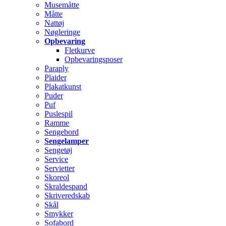
Musemåtte
Måtte
Nattøj
Nøgleringe
Opbevaring
Fletkurve
Opbevaringsposer
Paraply
Plaider
Plakatkunst
Puder
Puf
Puslespil
Ramme
Sengebord
Sengelamper
Sengetøj
Service
Servietter
Skoreol
Skraldespand
Skriveredskab
Skål
Smykker
Sofabord