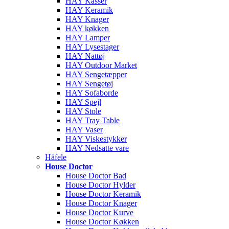
HAY Kasser
HAY Keramik
HAY Knager
HAY køkken
HAY Lamper
HAY Lysestager
HAY Nattøj
HAY Outdoor Market
HAY Sengetæpper
HAY Sengetøj
HAY Sofaborde
HAY Spejl
HAY Stole
HAY Tray Table
HAY Vaser
HAY Viskestykker
HAY Nedsatte vare
Häfele
House Doctor
House Doctor Bad
House Doctor Hylder
House Doctor Keramik
House Doctor Knager
House Doctor Kurve
House Doctor Køkken