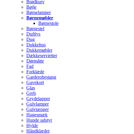
Brødkurv
Bøjle
Børnelamper
Børnemøbler
Børnestole
Børnestel
Duftlys
Dug
Dukkehus
Dukkemøbler
Dækkeservietter
Dørmåtte
Fad
Forklæde
Garderobestang
Gavekort
Glas
Greb
Grydelapper
Gulvlamper
Gulvtæpper
Hagesmæk
Hunde udstyr
Hylde
Håndklæder