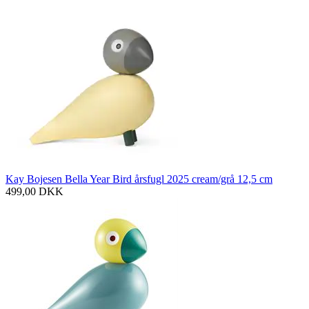
Kay Bojesen Bella Year Bird årsfugl 2025 cream/grå 12,5 cm
499,00
DKK