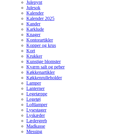
Julepynt
Julesok
Kalender
Kalender 2025
Kander
Karklude
Knager
Kontorartikler
Kopper og krus
Kort
Krukker
Kunstige blomster
Kværn salt og peber
Køkkenartikler
Køkkenrulleholder
Lamper
Lanterner
Legetæppe
Legetøj
Loftlamper
Lysestager
Lyskæder
Lædergreb
Madkasse
Messing