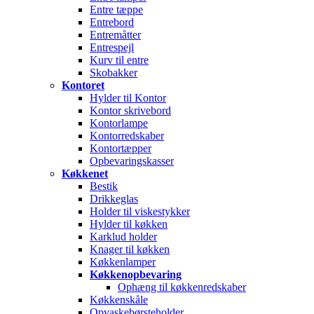
Entre tæppe
Entrebord
Entremåtter
Entrespejl
Kurv til entre
Skobakker
Kontoret
Hylder til Kontor
Kontor skrivebord
Kontorlampe
Kontorredskaber
Kontortæpper
Opbevaringskasser
Køkkenet
Bestik
Drikkeglas
Holder til viskestykker
Hylder til køkken
Karklud holder
Knager til køkken
Køkkenlamper
Køkkenopbevaring
Ophæng til køkkenredskaber
Køkkenskåle
Opvaskebørsteholder