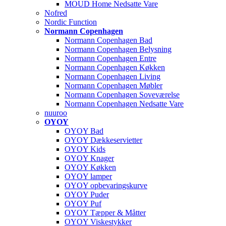
MOUD Home Nedsatte Vare
Nofred
Nordic Function
Normann Copenhagen
Normann Copenhagen Bad
Normann Copenhagen Belysning
Normann Copenhagen Entre
Normann Copenhagen Køkken
Normann Copenhagen Living
Normann Copenhagen Møbler
Normann Copenhagen Soveværelse
Normann Copenhagen Nedsatte Vare
nuuroo
OYOY
OYOY Bad
OYOY Dækkeservietter
OYOY Kids
OYOY Knager
OYOY Køkken
OYOY lamper
OYOY opbevaringskurve
OYOY Puder
OYOY Puf
OYOY Tæpper & Måtter
OYOY Viskestykker