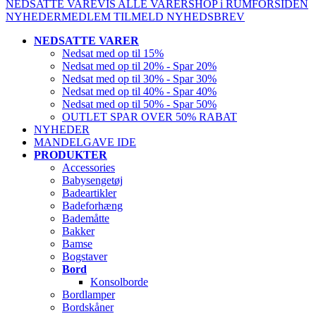
NEDSATTE VARE
VIS ALLE VARER
SHOP i RUM
FORSIDEN
NYHEDER
MEDLEM
TILMELD NYHEDSBREV
NEDSATTE VARER
Nedsat med op til 15%
Nedsat med op til 20% - Spar 20%
Nedsat med op til 30% - Spar 30%
Nedsat med op til 40% - Spar 40%
Nedsat med op til 50% - Spar 50%
OUTLET SPAR OVER 50% RABAT
NYHEDER
MANDELGAVE IDE
PRODUKTER
Accessories
Babysengetøj
Badeartikler
Badeforhæng
Bademåtte
Bakker
Bamse
Bogstaver
Bord
Konsolborde
Bordlamper
Bordskåner