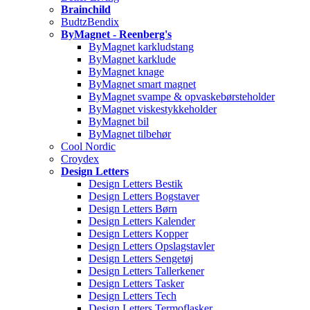
Brainchild
BudtzBendix
ByMagnet - Reenberg's
ByMagnet karkludstang
ByMagnet karklude
ByMagnet knage
ByMagnet smart magnet
ByMagnet svampe & opvaskebørsteholder
ByMagnet viskestykkeholder
ByMagnet bil
ByMagnet tilbehør
Cool Nordic
Croydex
Design Letters
Design Letters Bestik
Design Letters Bogstaver
Design Letters Børn
Design Letters Kalender
Design Letters Kopper
Design Letters Opslagstavler
Design Letters Sengetøj
Design Letters Tallerkener
Design Letters Tasker
Design Letters Tech
Design Letters Termoflasker