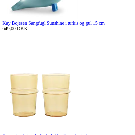
Kay Bojesen Sangfugl Sunshine i turkis og gul 15 cm
649,00
DKK