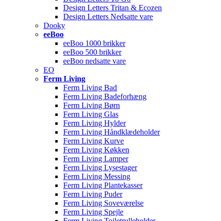
Design Letters Tritan & Ecozen
Design Letters Nedsatte vare
Dooky
eeBoo
eeBoo 1000 brikker
eeBoo 500 brikker
eeBoo nedsatte vare
EO
Ferm Living
Ferm Living Bad
Ferm Living Badeforhæng
Ferm Living Børn
Ferm Living Glas
Ferm Living Hylder
Ferm Living Håndklædeholder
Ferm Living Kurve
Ferm Living Køkken
Ferm Living Lamper
Ferm Living Lysestager
Ferm Living Messing
Ferm Living Plantekasser
Ferm Living Puder
Ferm Living Soveværelse
Ferm Living Spejle
Ferm Living Toiletrulleholder