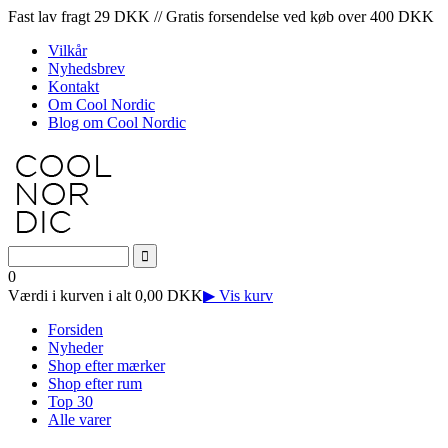
Fast lav fragt 29 DKK // Gratis forsendelse ved køb over 400 DKK
Vilkår
Nyhedsbrev
Kontakt
Om Cool Nordic
Blog om Cool Nordic
0
Værdi i kurven i alt 0,00 DKK
▶ Vis kurv
Forsiden
Nyheder
Shop efter mærker
Shop efter rum
Top 30
Alle varer