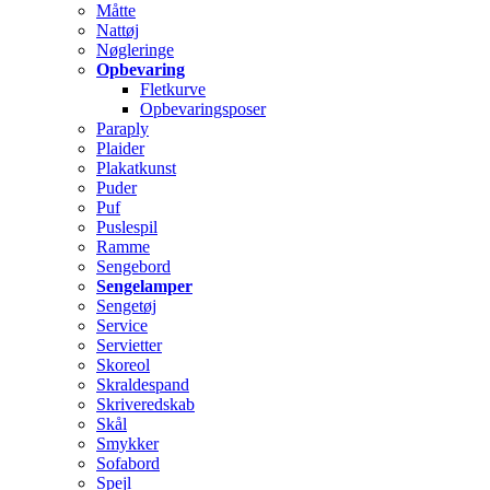
Måtte
Nattøj
Nøgleringe
Opbevaring
Fletkurve
Opbevaringsposer
Paraply
Plaider
Plakatkunst
Puder
Puf
Puslespil
Ramme
Sengebord
Sengelamper
Sengetøj
Service
Servietter
Skoreol
Skraldespand
Skriveredskab
Skål
Smykker
Sofabord
Spejl