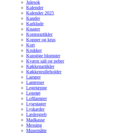
Julesok
Kalender
Kalender 2025
Kander
Karklude
Knager
Kontorartikler
Kopper og krus
Kort
Krukker
Kunstige blomster
Kværn salt og peber
Køkkenartikler
Køkkenrulleholder
Lamper
Lanterner
Legetæppe
Legetøj
Loftlamper
Lysestager
Lyskæder
Lædergreb
Madkasse
Messing
Musemåtte