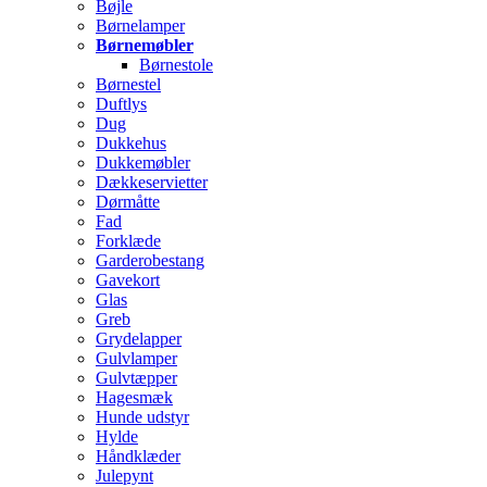
Bøjle
Børnelamper
Børnemøbler
Børnestole
Børnestel
Duftlys
Dug
Dukkehus
Dukkemøbler
Dækkeservietter
Dørmåtte
Fad
Forklæde
Garderobestang
Gavekort
Glas
Greb
Grydelapper
Gulvlamper
Gulvtæpper
Hagesmæk
Hunde udstyr
Hylde
Håndklæder
Julepynt