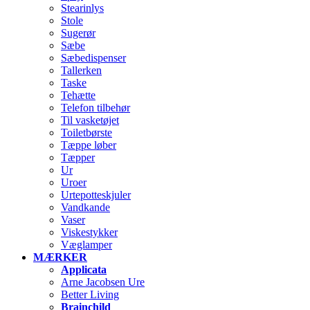
Stearinlys
Stole
Sugerør
Sæbe
Sæbedispenser
Tallerken
Taske
Tehætte
Telefon tilbehør
Til vasketøjet
Toiletbørste
Tæppe løber
Tæpper
Ur
Uroer
Urtepotteskjuler
Vandkande
Vaser
Viskestykker
Væglamper
MÆRKER
Applicata
Arne Jacobsen Ure
Better Living
Brainchild