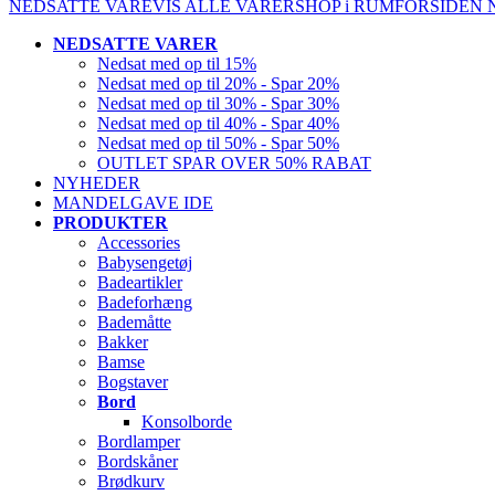
NEDSATTE VARE
VIS ALLE VARER
SHOP i RUM
FORSIDEN
NEDSATTE VARER
Nedsat med op til 15%
Nedsat med op til 20% - Spar 20%
Nedsat med op til 30% - Spar 30%
Nedsat med op til 40% - Spar 40%
Nedsat med op til 50% - Spar 50%
OUTLET SPAR OVER 50% RABAT
NYHEDER
MANDELGAVE IDE
PRODUKTER
Accessories
Babysengetøj
Badeartikler
Badeforhæng
Bademåtte
Bakker
Bamse
Bogstaver
Bord
Konsolborde
Bordlamper
Bordskåner
Brødkurv