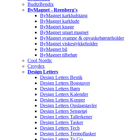
BudtzBendix
ByMagnet - Reenberg's
ByMagnet karkludstang
ByMagnet karklude
ByMagnet knage
ByMagnet smart magnet
ByMagnet svampe & opvaskebørsteholder
ByMagnet viskestykkeholder
ByMagnet bil
ByMagnet tilbehør
Cool Nordic
Croydex
Design Letters
Design Letters Bestik
Design Letters Bogstaver
Design Letters Børn
Design Letters Kalender
Design Letters Kopper
Design Letters Opslagstavler
Design Letters Sengetøj
Design Letters Tallerkener
Design Letters Tasker
Design Letters Tech
Design Letters Termoflasker
Design Letters To Go