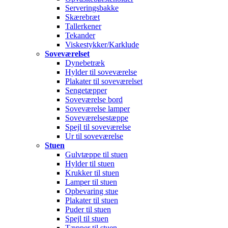
Serveringsbakke
Skærebræt
Tallerkener
Tekander
Viskestykker/Karklude
Soveværelset
Dynebetræk
Hylder til soveværelse
Plakater til soveværelset
Sengetæpper
Soveværelse bord
Soveværelse lamper
Soveværelsestæppe
Spejl til soveværelse
Ur til soveværelse
Stuen
Gulvtæppe til stuen
Hylder til stuen
Krukker til stuen
Lamper til stuen
Opbevaring stue
Plakater til stuen
Puder til stuen
Spejl til stuen
Tæpper til stuen