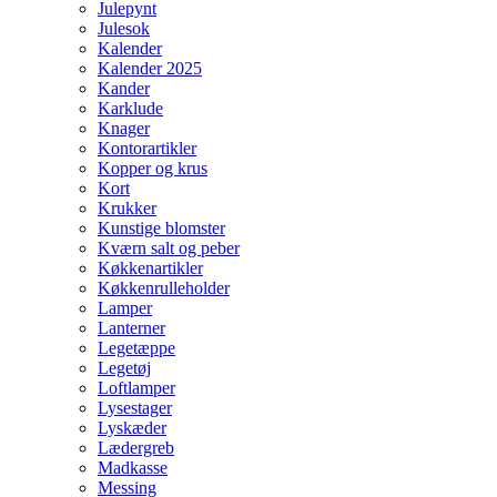
Julepynt
Julesok
Kalender
Kalender 2025
Kander
Karklude
Knager
Kontorartikler
Kopper og krus
Kort
Krukker
Kunstige blomster
Kværn salt og peber
Køkkenartikler
Køkkenrulleholder
Lamper
Lanterner
Legetæppe
Legetøj
Loftlamper
Lysestager
Lyskæder
Lædergreb
Madkasse
Messing