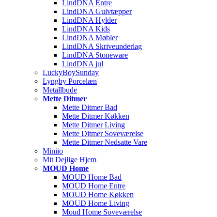
LindDNA Entre
LindDNA Gulvtæpper
LindDNA Hylder
LindDNA Kids
LindDNA Møbler
LindDNA Skriveunderlag
LindDNA Stoneware
LindDNA jul
LuckyBoySunday
Lyngby Porcelæn
Metallbude
Mette Ditmer
Mette Ditmer Bad
Mette Ditmer Køkken
Mette Ditmer Living
Mette Ditmer Soveværelse
Mette Ditmer Nedsatte Vare
Miniio
Mit Dejlige Hjem
MOUD Home
MOUD Home Bad
MOUD Home Entre
MOUD Home Køkken
MOUD Home Living
Moud Home Soveværelse