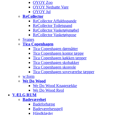
OYOY Zoo
OYOY Nedsatte Vare
OYOY Jul
ReCollector
ReCollector Affaldsspande
ReCollector Toiletspand
ReCollector Vasketøjsmøbel
ReCollector Vasketøjspose
Svanes
Tica Copenhagen
Tica Copenhagen dørmåtter
Tica Copenhagen kontor tæppe
Tica Copenhagen køkken tæpper
Tica Copenhagen skobakker
Tica Copenhagen skoreole
Tica Copenhagen soveværelse tæpper
w:form
We Do Wood
We Do Wood Knagerække
We Do Wood Reol
VÆLG RUM
Badeværelset
Badeforhæng
Badeværelsesspejl
Håndklæder