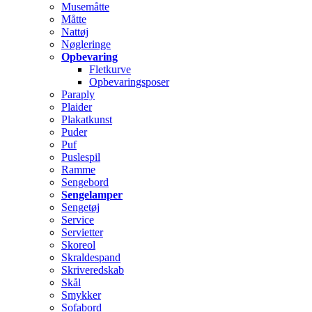
Musemåtte
Måtte
Nattøj
Nøgleringe
Opbevaring
Fletkurve
Opbevaringsposer
Paraply
Plaider
Plakatkunst
Puder
Puf
Puslespil
Ramme
Sengebord
Sengelamper
Sengetøj
Service
Servietter
Skoreol
Skraldespand
Skriveredskab
Skål
Smykker
Sofabord