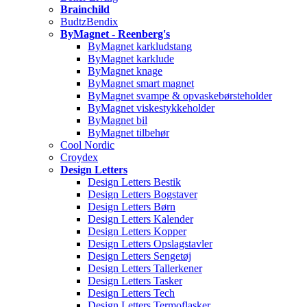
Brainchild
BudtzBendix
ByMagnet - Reenberg's
ByMagnet karkludstang
ByMagnet karklude
ByMagnet knage
ByMagnet smart magnet
ByMagnet svampe & opvaskebørsteholder
ByMagnet viskestykkeholder
ByMagnet bil
ByMagnet tilbehør
Cool Nordic
Croydex
Design Letters
Design Letters Bestik
Design Letters Bogstaver
Design Letters Børn
Design Letters Kalender
Design Letters Kopper
Design Letters Opslagstavler
Design Letters Sengetøj
Design Letters Tallerkener
Design Letters Tasker
Design Letters Tech
Design Letters Termoflasker