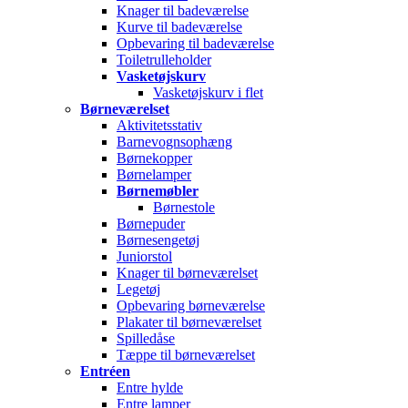
Knager til badeværelse
Kurve til badeværelse
Opbevaring til badeværelse
Toiletrulleholder
Vasketøjskurv
Vasketøjskurv i flet
Børneværelset
Aktivitetsstativ
Barnevognsophæng
Børnekopper
Børnelamper
Børnemøbler
Børnestole
Børnepuder
Børnesengetøj
Juniorstol
Knager til børneværelset
Legetøj
Opbevaring børneværelse
Plakater til børneværelset
Spilledåse
Tæppe til børneværelset
Entréen
Entre hylde
Entre lamper