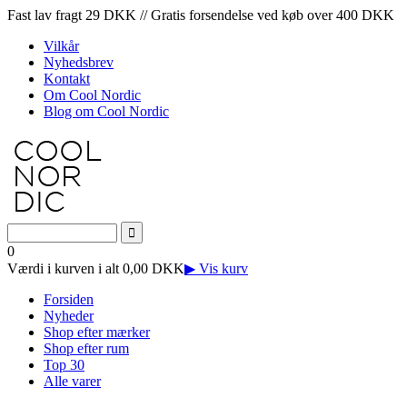
Fast lav fragt 29 DKK // Gratis forsendelse ved køb over 400 DKK
Vilkår
Nyhedsbrev
Kontakt
Om Cool Nordic
Blog om Cool Nordic
0
Værdi i kurven i alt 0,00 DKK
▶ Vis kurv
Forsiden
Nyheder
Shop efter mærker
Shop efter rum
Top 30
Alle varer