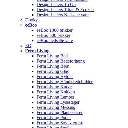
Design Letters To Go
Design Letters Tritan & Ecozen
Design Letters Nedsatte vare
Dooky
eeBoo
eeBoo 1000 brikker
eeBoo 500 brikker
eeBoo nedsatte vare
EO
Ferm Living
Ferm Living Bad
Ferm Living Badeforhæng
Ferm Living Børn
Ferm Living Glas
Ferm Living Hylder
Ferm Living Håndklædeholder
Ferm Living Kurve
Ferm Living Køkken
Ferm Living Lamper
Ferm Living Lysestager
Ferm Living Messing
Ferm Living Plantekasser
Ferm Living Puder
Ferm Living Soveværelse
Ferm Living Spejle