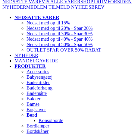
NEDSATTE VARE
VIS ALLE VARER
SHOP i RUM
FORSIDEN
NYHEDER
MEDLEM
TILMELD NYHEDSBREV
NEDSATTE VARER
Nedsat med op til 15%
Nedsat med op til 20% - Spar 20%
Nedsat med op til 30% - Spar 30%
Nedsat med op til 40% - Spar 40%
Nedsat med op til 50% - Spar 50%
OUTLET SPAR OVER 50% RABAT
NYHEDER
MANDELGAVE IDE
PRODUKTER
Accessories
Babysengetøj
Badeartikler
Badeforhæng
Bademåtte
Bakker
Bamse
Bogstaver
Bord
Konsolborde
Bordlamper
Bordskåner