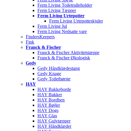
Ferm Living Toiletrulleholder
Ferm Living Tæpper
Ferm Living Urtepotter
Ferm Living Urtepotteskjuler
Ferm Living Jul
Ferm Living Nedsatte vare
FindersKeepers
Fink
Franck & Fischer
Franck & Fischer Aktivitetstæppe
Franck & Fischer Økologisk
Gedy
Gedy Håndklædestang
Gedy Knage
Gedy Toiletbørste
HAY
HAY Bakkeborde
HAY Bakker
HAY Bordben
HAY Bøjler
HAY Dogs
HAY Glas
HAY Gulvtæpper
HAY Håndklæder