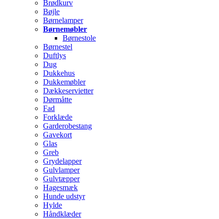
Brødkurv
Bøjle
Børnelamper
Børnemøbler
Børnestole
Børnestel
Duftlys
Dug
Dukkehus
Dukkemøbler
Dækkeservietter
Dørmåtte
Fad
Forklæde
Garderobestang
Gavekort
Glas
Greb
Grydelapper
Gulvlamper
Gulvtæpper
Hagesmæk
Hunde udstyr
Hylde
Håndklæder