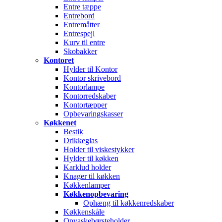
Entre tæppe
Entrebord
Entremåtter
Entrespejl
Kurv til entre
Skobakker
Kontoret
Hylder til Kontor
Kontor skrivebord
Kontorlampe
Kontorredskaber
Kontortæpper
Opbevaringskasser
Køkkenet
Bestik
Drikkeglas
Holder til viskestykker
Hylder til køkken
Karklud holder
Knager til køkken
Køkkenlamper
Køkkenopbevaring
Ophæng til køkkenredskaber
Køkkenskåle
Opvaskebørsteholder