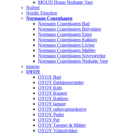
MOUD Home Nedsatte Vare
Nofred
Nordic Function
Normann Copenhagen
Normann Copenhagen Bad
Normann Copenhagen Belysning
Normann Copenhagen Entre
Normann Copenhagen Køkken
Normann Copenhagen Living
Normann Copenhagen Møbler
Normann Copenhagen Soveværelse
Normann Copenhagen Nedsatte Vare
nuuroo
OYOY
OYOY Bad
OYOY Dækkeservietter
OYOY Kids
OYOY Knager
OYOY Køkken
OYOY lamper
OYOY opbevaringskurve
OYOY Puder
OYOY Puf
OYOY Tæpper & Måtter
OYOY Viskestykker