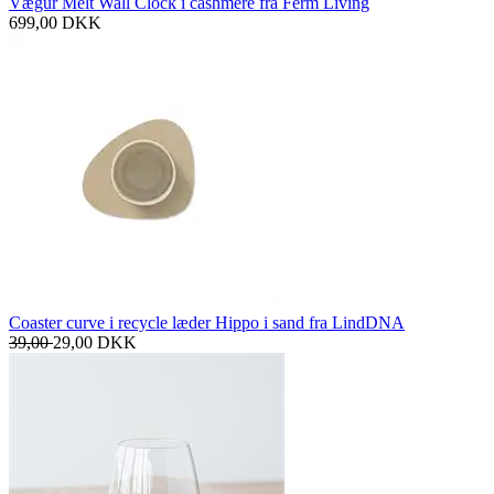
Vægur Melt Wall Clock i cashmere fra Ferm Living
699,00
DKK
Coaster curve i recycle læder Hippo i sand fra LindDNA
39,00
29,00
DKK