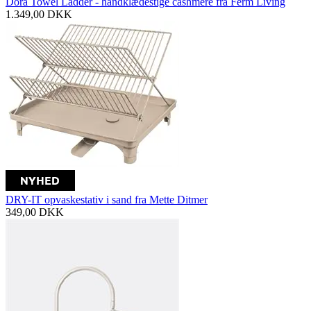
Dora Towel Ladder - håndklædestige cashmere fra Ferm Living
1.349,00
DKK
DRY-IT opvaskestativ i sand fra Mette Ditmer
349,00
DKK