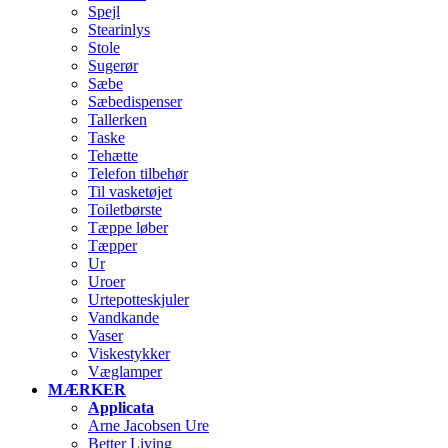
Spejl
Stearinlys
Stole
Sugerør
Sæbe
Sæbedispenser
Tallerken
Taske
Tehætte
Telefon tilbehør
Til vasketøjet
Toiletbørste
Tæppe løber
Tæpper
Ur
Uroer
Urtepotteskjuler
Vandkande
Vaser
Viskestykker
Væglamper
MÆRKER
Applicata
Arne Jacobsen Ure
Better Living