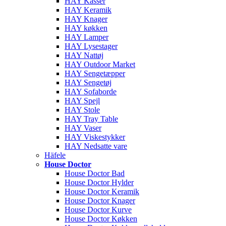
HAY Kasser
HAY Keramik
HAY Knager
HAY køkken
HAY Lamper
HAY Lysestager
HAY Nattøj
HAY Outdoor Market
HAY Sengetæpper
HAY Sengetøj
HAY Sofaborde
HAY Spejl
HAY Stole
HAY Tray Table
HAY Vaser
HAY Viskestykker
HAY Nedsatte vare
Häfele
House Doctor
House Doctor Bad
House Doctor Hylder
House Doctor Keramik
House Doctor Knager
House Doctor Kurve
House Doctor Køkken