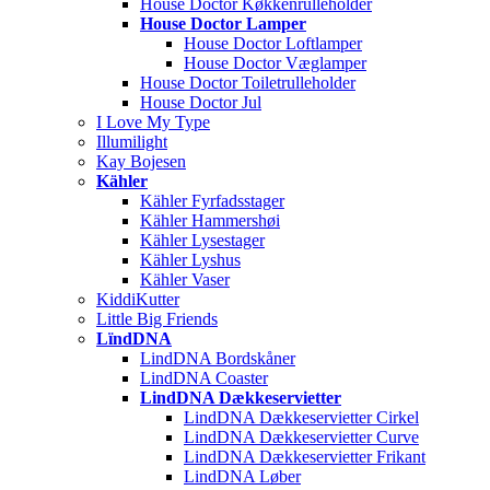
House Doctor Køkkenrulleholder
House Doctor Lamper
House Doctor Loftlamper
House Doctor Væglamper
House Doctor Toiletrulleholder
House Doctor Jul
I Love My Type
Illumilight
Kay Bojesen
Kähler
Kähler Fyrfadsstager
Kähler Hammershøi
Kähler Lysestager
Kähler Lyshus
Kähler Vaser
KiddiKutter
Little Big Friends
LïndDNA
LindDNA Bordskåner
LindDNA Coaster
LindDNA Dækkeservietter
LindDNA Dækkeservietter Cirkel
LindDNA Dækkeservietter Curve
LindDNA Dækkeservietter Frikant
LindDNA Løber